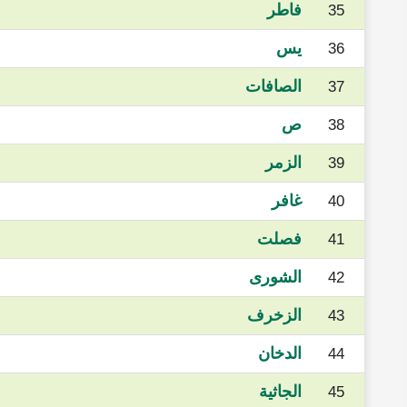
فاطر
35
يس
36
الصافات
37
ص
38
الزمر
39
غافر
40
فصلت
41
الشورى
42
الزخرف
43
الدخان
44
الجاثية
45