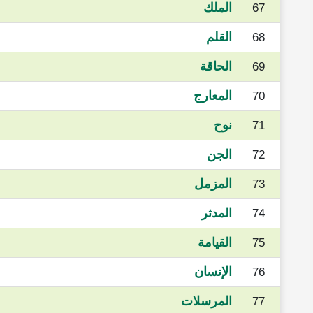
الملك
67
القلم
68
الحاقة
69
المعارج
70
نوح
71
الجن
72
المزمل
73
المدثر
74
القيامة
75
الإنسان
76
المرسلات
77