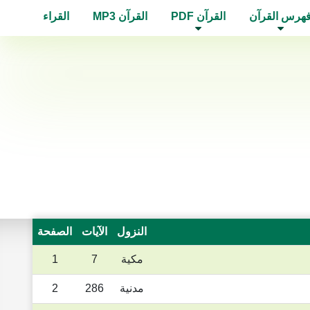
هرس القرآن
القرآن PDF
القرآن MP3
القراء
النزول
الآيات
الصفحة
مكية
7
1
مدنية
286
2