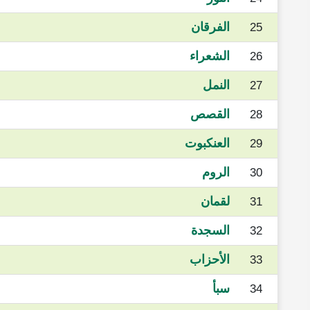
الفرقان
25
الشعراء
26
النمل
27
القصص
28
العنكبوت
29
الروم
30
لقمان
31
السجدة
32
الأحزاب
33
سبأ
34