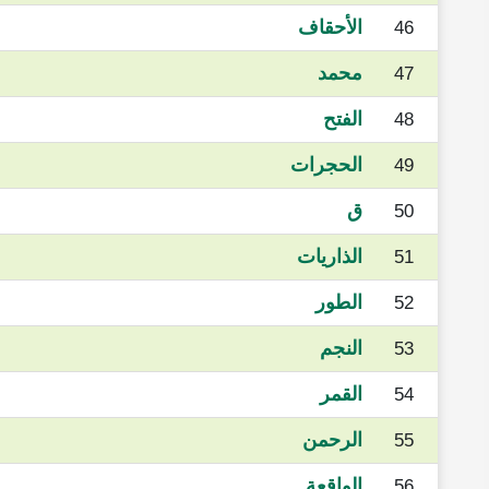
الأحقاف
46
محمد
47
الفتح
48
الحجرات
49
ق
50
الذاريات
51
الطور
52
النجم
53
القمر
54
الرحمن
55
الواقعة
56