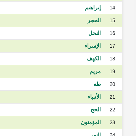
إبراهيم
14
الحجر
15
النحل
16
الإسراء
17
الكهف
18
مريم
19
طه
20
الأنبياء
21
الحج
22
المؤمنون
23
النور
24