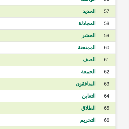
الحديد
57
المجادلة
58
الحشر
59
الممتحنة
60
الصف
61
الجمعة
62
المنافقون
63
التغابن
64
الطلاق
65
التحريم
66