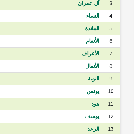
آل عمران
3
النساء
4
المائدة
5
الأنعام
6
الأعراف
7
الأنفال
8
التوبة
9
يونس
10
هود
11
يوسف
12
الرعد
13