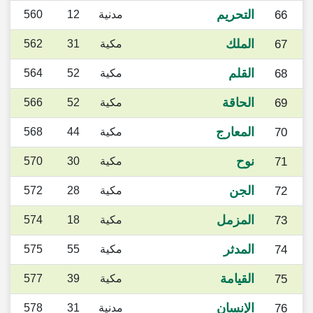
التحريم
66
مدنية
12
560
الملك
67
مكية
31
562
القلم
68
مكية
52
564
الحاقة
69
مكية
52
566
المعارج
70
مكية
44
568
نوح
71
مكية
30
570
الجن
72
مكية
28
572
المزمل
73
مكية
18
574
المدثر
74
مكية
55
575
القيامة
75
مكية
39
577
الإنسان
76
مدنية
31
578