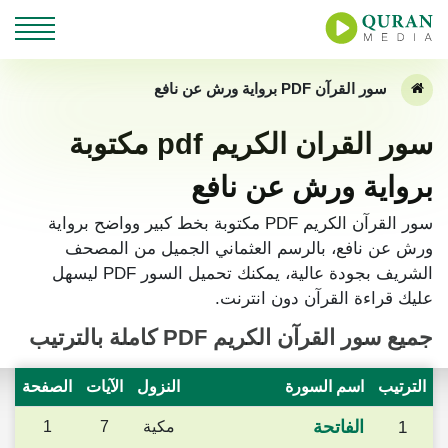
سور القرآن PDF برواية ورش عن نافع
سور القران الكريم pdf مكتوبة
برواية ورش عن نافع
سور القرآن الكريم PDF مكتوبة بخط كبير وواضح برواية
ورش عن نافع، بالرسم العثماني الجميل من المصحف
الشريف بجودة عالية، يمكنك تحميل السور PDF ليسهل
عليك قراءة القرآن دون انترنت.
جميع سور
القرآن الكريم PDF
كاملة بالترتيب
الترتيب
اسم السورة
النزول
الآيات
الصفحة
الفاتحة
1
مكية
7
1