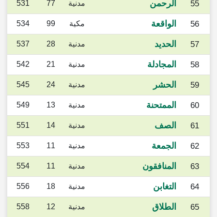
الرحمن
55
مدنية
77
531
الواقعة
56
مكية
99
534
الحديد
57
مدنية
28
537
المجادلة
58
مدنية
21
542
الحشر
59
مدنية
24
545
الممتحنة
60
مدنية
13
549
الصف
61
مدنية
14
551
الجمعة
62
مدنية
11
553
المنافقون
63
مدنية
11
554
التغابن
64
مدنية
18
556
الطلاق
65
مدنية
12
558