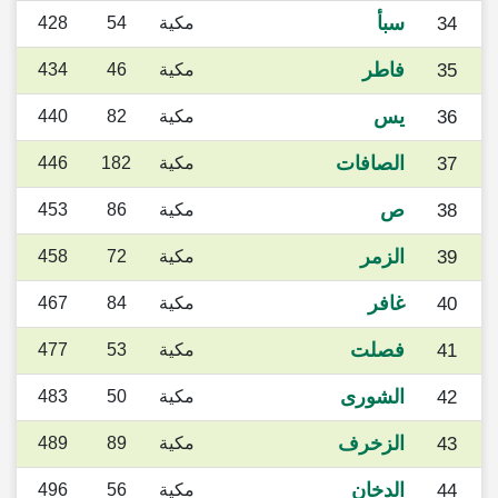
سبأ
34
مكية
54
428
فاطر
35
مكية
46
434
يس
36
مكية
82
440
الصافات
37
مكية
182
446
ص
38
مكية
86
453
الزمر
39
مكية
72
458
غافر
40
مكية
84
467
فصلت
41
مكية
53
477
الشورى
42
مكية
50
483
الزخرف
43
مكية
89
489
الدخان
44
مكية
56
496