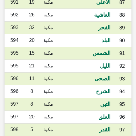
الأعلى
87
مكية
19
591
الغاشية
88
مكية
26
592
الفجر
89
مكية
32
593
البلد
90
مكية
20
594
الشمس
91
مكية
15
595
الليل
92
مكية
21
595
الضحى
93
مكية
11
596
الشرح
94
مكية
8
596
التين
95
مكية
8
597
العلق
96
مكية
20
597
القدر
97
مكية
5
598