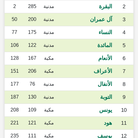
البقرة
2
مدنية
285
2
آل عمران
3
مدنية
200
50
النساء
4
مدنية
175
77
المائدة
5
مدنية
122
106
الأنعام
6
مكية
167
128
الأعراف
7
مكية
206
151
الأنفال
8
مدنية
76
177
التوبة
9
مدنية
130
187
يونس
10
مكية
109
208
هود
11
مكية
121
221
يوسف
12
مكية
111
235