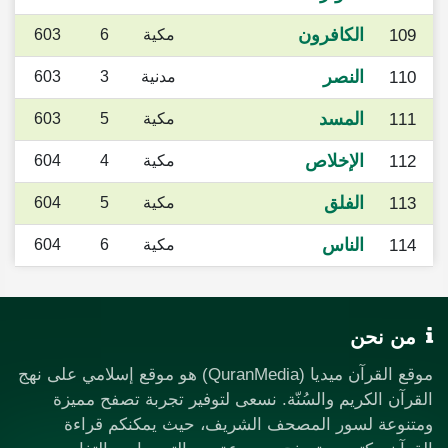
الكافرون
109
مكية
6
603
النصر
110
مدنية
3
603
المسد
111
مكية
5
603
الإخلاص
112
مكية
4
604
الفلق
113
مكية
5
604
الناس
114
مكية
6
604
من نحن
موقع القرآن ميديا (QuranMedia) هو موقع إسلامي على نهج
القرآن الكريم والسُنّة. نسعى لتوفير تجربة تصفح مميزة
ومتنوعة لسور المصحف الشريف، حيث يمكنكم قراءة