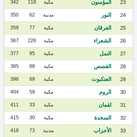
المؤمنون
23
مكية
119
342
النور
24
مدنية
62
350
الفرقان
25
مكية
77
359
الشعراء
26
مكية
226
367
النمل
27
مكية
95
377
القصص
28
مكية
88
385
العنكبوت
29
مكية
69
396
الروم
30
مكية
59
404
لقمان
31
مكية
33
411
السجدة
32
مكية
30
415
الأحزاب
33
مدنية
73
418