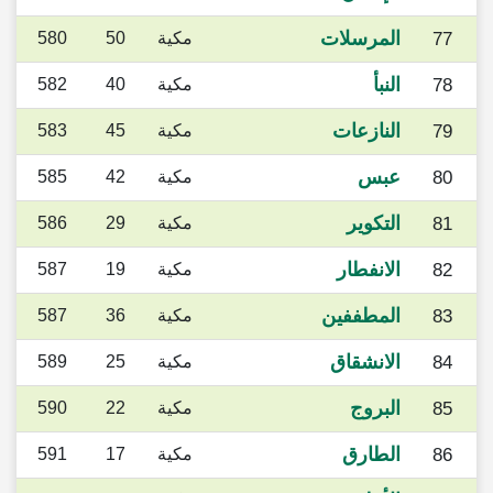
المرسلات
77
مكية
50
580
النبأ
78
مكية
40
582
النازعات
79
مكية
45
583
عبس
80
مكية
42
585
التكوير
81
مكية
29
586
الانفطار
82
مكية
19
587
المطففين
83
مكية
36
587
الانشقاق
84
مكية
25
589
البروج
85
مكية
22
590
الطارق
86
مكية
17
591