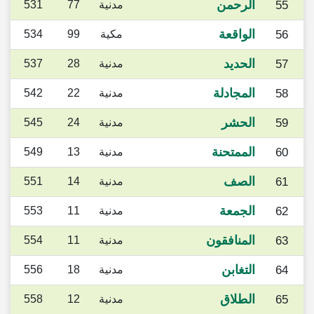
الرحمن
55
مدنية
77
531
الواقعة
56
مكية
99
534
الحديد
57
مدنية
28
537
المجادلة
58
مدنية
22
542
الحشر
59
مدنية
24
545
الممتحنة
60
مدنية
13
549
الصف
61
مدنية
14
551
الجمعة
62
مدنية
11
553
المنافقون
63
مدنية
11
554
التغابن
64
مدنية
18
556
الطلاق
65
مدنية
12
558