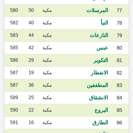
المرسلات
77
مكية
50
580
النبأ
78
مكية
40
582
النازعات
79
مكية
44
583
عبس
80
مكية
42
585
التكوير
81
مكية
29
586
الانفطار
82
مكية
19
587
المطففين
83
مكية
36
587
الانشقاق
84
مكية
25
589
البروج
85
مكية
22
590
الطارق
86
مكية
16
591