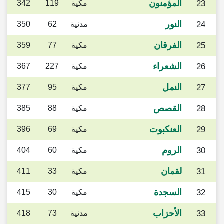
المؤمنون
23
مكية
119
342
النور
24
مدنية
62
350
الفرقان
25
مكية
77
359
الشعراء
26
مكية
227
367
النمل
27
مكية
95
377
القصص
28
مكية
88
385
العنكبوت
29
مكية
69
396
الروم
30
مكية
60
404
لقمان
31
مكية
33
411
السجدة
32
مكية
30
415
الأحزاب
33
مدنية
73
418