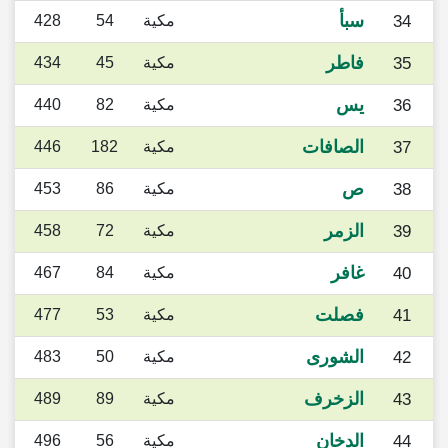
سبأ
34
مكية
54
428
فاطر
35
مكية
45
434
يس
36
مكية
82
440
الصافات
37
مكية
182
446
ص
38
مكية
86
453
الزمر
39
مكية
72
458
غافر
40
مكية
84
467
فصلت
41
مكية
53
477
الشورى
42
مكية
50
483
الزخرف
43
مكية
89
489
الدخان
44
مكية
56
496