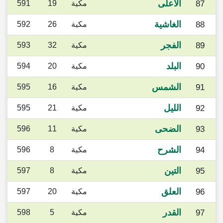
الأعلى
87
مكية
19
591
الغاشية
88
مكية
26
592
الفجر
89
مكية
32
593
البلد
90
مكية
20
594
الشمس
91
مكية
16
595
الليل
92
مكية
21
595
الضحى
93
مكية
11
596
الشرح
94
مكية
8
596
التين
95
مكية
8
597
العلق
96
مكية
20
597
القدر
97
مكية
5
598