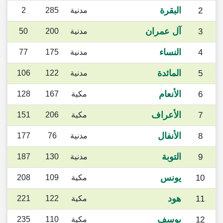
البقرة
2
مدنية
285
2
آل عمران
3
مدنية
200
50
النساء
4
مدنية
175
77
المائدة
5
مدنية
122
106
الأنعام
6
مكية
167
128
الأعراف
7
مكية
206
151
الأنفال
8
مدنية
76
177
التوبة
9
مدنية
130
187
يونس
10
مكية
109
208
هود
11
مكية
122
221
يوسف
12
مكية
110
235