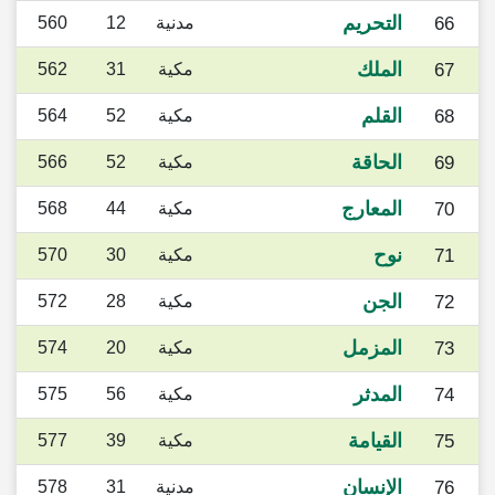
التحريم
66
مدنية
12
560
الملك
67
مكية
31
562
القلم
68
مكية
52
564
الحاقة
69
مكية
52
566
المعارج
70
مكية
44
568
نوح
71
مكية
30
570
الجن
72
مكية
28
572
المزمل
73
مكية
20
574
المدثر
74
مكية
56
575
القيامة
75
مكية
39
577
الإنسان
76
مدنية
31
578