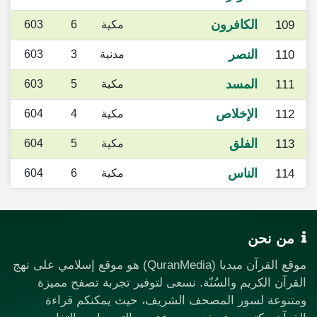
الكافرون
109
مكية
6
603
النصر
110
مدنية
3
603
المسد
111
مكية
5
603
الإخلاص
112
مكية
4
604
الفلق
113
مكية
5
604
الناس
114
مكية
6
604
من نحن
موقع القرآن ميديا (QuranMedia) هو موقع إسلامي على نهج
القرآن الكريم والسُنّة. نسعى لتوفير تجربة تصفح مميزة
ومتنوعة لسور المصحف الشريف، حيث يمكنكم قراءة