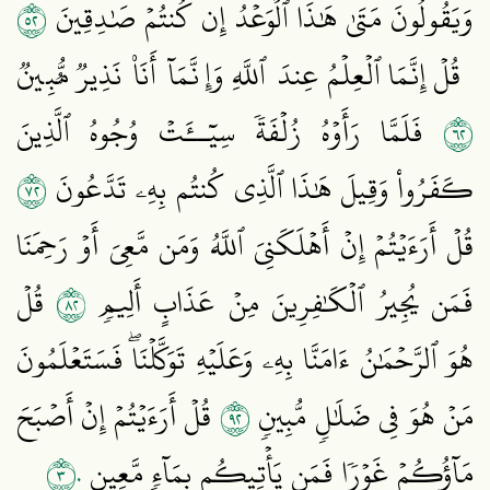
٢٥
وَيَقُولُونَ مَتَىٰ هَٰذَا ٱلۡوَعۡدُ إِن كُنتُمۡ صَٰدِقِينَ
قُلۡ إِنَّمَا ٱلۡعِلۡمُ عِندَ ٱللَّهِ وَإِنَّمَآ أَنَا۠ نَذِيرٞ مُّبِينٞ
٢٦
فَلَمَّا رَأَوۡهُ زُلۡفَةٗ سِيٓــَٔتۡ وُجُوهُ ٱلَّذِينَ
٢٧
كَفَرُواْ وَقِيلَ هَٰذَا ٱلَّذِي كُنتُم بِهِۦ تَدَّعُونَ
قُلۡ أَرَءَيۡتُمۡ إِنۡ أَهۡلَكَنِيَ ٱللَّهُ وَمَن مَّعِيَ أَوۡ رَحِمَنَا
٢٨
فَمَن يُجِيرُ ٱلۡكَٰفِرِينَ مِنۡ عَذَابٍ أَلِيمٖ
قُلۡ
هُوَ ٱلرَّحۡمَٰنُ ءَامَنَّا بِهِۦ وَعَلَيۡهِ تَوَكَّلۡنَاۖ فَسَتَعۡلَمُونَ
٢٩
مَنۡ هُوَ فِي ضَلَٰلٖ مُّبِينٖ
قُلۡ أَرَءَيۡتُمۡ إِنۡ أَصۡبَحَ
٣٠
مَآؤُكُمۡ غَوۡرٗا فَمَن يَأۡتِيكُم بِمَآءٖ مَّعِينِۭ