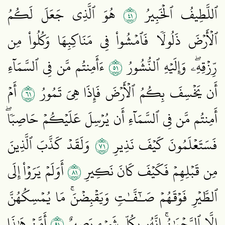
١٤
ٱللَّطِيفُ ٱلۡخَبِيرُ
هُوَ ٱلَّذِي جَعَلَ لَكُمُ
ٱلۡأَرۡضَ ذَلُولٗا فَٱمۡشُواْ فِي مَنَاكِبِهَا وَكُلُواْ مِن
١٥
رِّزۡقِهِۦۖ وَإِلَيۡهِ ٱلنُّشُورُ
ءَأَمِنتُم مَّن فِي ٱلسَّمَآءِ
١٦
أَن يَخۡسِفَ بِكُمُ ٱلۡأَرۡضَ فَإِذَا هِيَ تَمُورُ
أَمۡ
أَمِنتُم مَّن فِي ٱلسَّمَآءِ أَن يُرۡسِلَ عَلَيۡكُمۡ حَاصِبٗاۖ
١٧
فَسَتَعۡلَمُونَ كَيۡفَ نَذِيرِ
وَلَقَدۡ كَذَّبَ ٱلَّذِينَ
١٨
مِن قَبۡلِهِمۡ فَكَيۡفَ كَانَ نَكِيرِ
أَوَلَمۡ يَرَوۡاْ إِلَى
ٱلطَّيۡرِ فَوۡقَهُمۡ صَـٰٓفَّـٰتٖ وَيَقۡبِضۡنَۚ مَا يُمۡسِكُهُنَّ
١٩
إِلَّا ٱلرَّحۡمَٰنُۚ إِنَّهُۥ بِكُلِّ شَيۡءِۭ بَصِيرٌ
أَمَّنۡ هَٰذَا