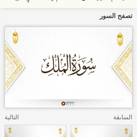
تصفح السور
السابقة
التالية