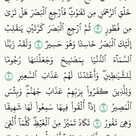
خَلۡقِ ٱلرَّحۡمَٰنِ مِن تَفَٰوُتٖۖ فَٱرۡجِعِ ٱلۡبَصَرَ هَلۡ تَرَىٰ
٣
مِن فُطُورٖ
ثُمَّ ٱرۡجِعِ ٱلۡبَصَرَ كَرَّتَيۡنِ يَنقَلِبۡ
٤
إِلَيۡكَ ٱلۡبَصَرُ خَاسِئٗا وَهُوَ حَسِيرٞ
وَلَقَدۡ زَيَّنَّا
ٱلسَّمَآءَ ٱلدُّنۡيَا بِمَصَٰبِيحَ وَجَعَلۡنَٰهَا رُجُومٗا
٥
لِّلشَّيَٰطِينِۖ وَأَعۡتَدۡنَا لَهُمۡ عَذَابَ ٱلسَّعِيرِ
وَلِلَّذِينَ كَفَرُواْ بِرَبِّهِمۡ عَذَابُ جَهَنَّمَۖ وَبِئۡسَ
٦
ٱلۡمَصِيرُ
إِذَآ أُلۡقُواْ فِيهَا سَمِعُواْ لَهَا شَهِيقٗا
٧
وَهِيَ تَفُورُ
تَكَادُ تَمَيَّزُ مِنَ ٱلۡغَيۡظِۖ كُلَّمَآ أُلۡقِيَ