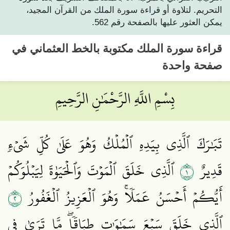
التحريم. لتلاوة أو قراءة سورة الملك من القرآن المجيد،
يمكن العثور عليها بالصفحة رقم 562.
قراءة
سورة الملك
مكتوبة بالخط العثماني في
صفحة واحدة
بِسْمِ اللَّهِ الرَّحْمَٰنِ الرَّحِيمِ
تَبَٰرَكَ ٱلَّذِي بِيَدِهِ ٱلۡمُلۡكُ وَهُوَ عَلَىٰ كُلِّ شَيۡءٖ
١
قَدِيرٌ
ٱلَّذِي خَلَقَ ٱلۡمَوۡتَ وَٱلۡحَيَوٰةَ لِيَبۡلُوَكُمۡ
٢
أَيُّكُمۡ أَحۡسَنُ عَمَلٗاۚ وَهُوَ ٱلۡعَزِيزُ ٱلۡغَفُورُ
ٱلَّذِي خَلَقَ سَبۡعَ سَمَٰوَٰتٖ طِبَاقٗاۖ مَّا تَرَىٰ فِي