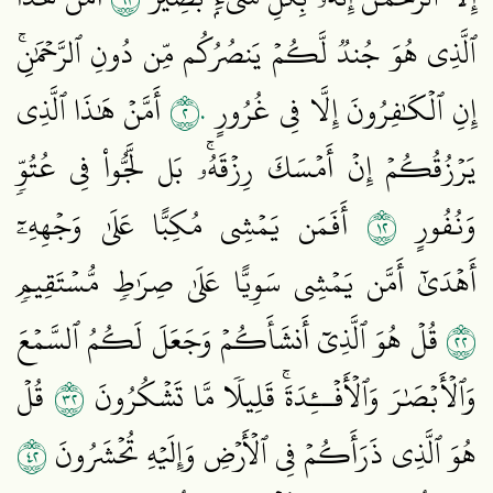
ٱلَّذِي هُوَ جُندٞ لَّكُمۡ يَنصُرُكُم مِّن دُونِ ٱلرَّحۡمَٰنِۚ
٢٠
إِنِ ٱلۡكَٰفِرُونَ إِلَّا فِي غُرُورٍ
أَمَّنۡ هَٰذَا ٱلَّذِي
يَرۡزُقُكُمۡ إِنۡ أَمۡسَكَ رِزۡقَهُۥۚ بَل لَّجُّواْ فِي عُتُوّٖ
٢١
وَنُفُورٍ
أَفَمَن يَمۡشِي مُكِبًّا عَلَىٰ وَجۡهِهِۦٓ
أَهۡدَىٰٓ أَمَّن يَمۡشِي سَوِيًّا عَلَىٰ صِرَٰطٖ مُّسۡتَقِيمٖ
٢٢
قُلۡ هُوَ ٱلَّذِيٓ أَنشَأَكُمۡ وَجَعَلَ لَكُمُ ٱلسَّمۡعَ
٢٣
وَٱلۡأَبۡصَٰرَ وَٱلۡأَفۡــِٔدَةَۚ قَلِيلٗا مَّا تَشۡكُرُونَ
قُلۡ
٢٤
هُوَ ٱلَّذِي ذَرَأَكُمۡ فِي ٱلۡأَرۡضِ وَإِلَيۡهِ تُحۡشَرُونَ