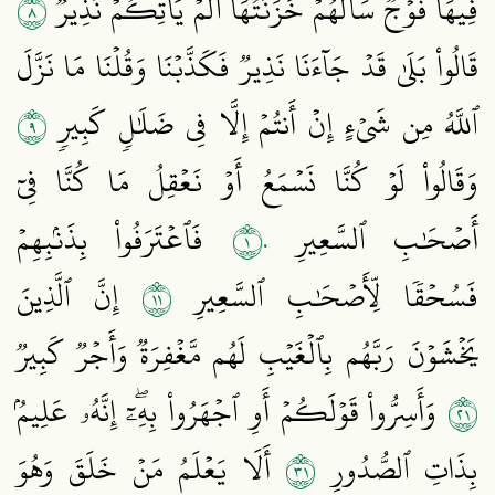
٨
فِيهَا فَوۡجٞ سَأَلَهُمۡ خَزَنَتُهَآ أَلَمۡ يَأۡتِكُمۡ نَذِيرٞ
قَالُواْ بَلَىٰ قَدۡ جَآءَنَا نَذِيرٞ فَكَذَّبۡنَا وَقُلۡنَا مَا نَزَّلَ
٩
ٱللَّهُ مِن شَيۡءٍ إِنۡ أَنتُمۡ إِلَّا فِي ضَلَٰلٖ كَبِيرٖ
وَقَالُواْ لَوۡ كُنَّا نَسۡمَعُ أَوۡ نَعۡقِلُ مَا كُنَّا فِيٓ
١٠
أَصۡحَٰبِ ٱلسَّعِيرِ
فَٱعۡتَرَفُواْ بِذَنۢبِهِمۡ
١١
فَسُحۡقٗا لِّأَصۡحَٰبِ ٱلسَّعِيرِ
إِنَّ ٱلَّذِينَ
يَخۡشَوۡنَ رَبَّهُم بِٱلۡغَيۡبِ لَهُم مَّغۡفِرَةٞ وَأَجۡرٞ كَبِيرٞ
١٢
وَأَسِرُّواْ قَوۡلَكُمۡ أَوِ ٱجۡهَرُواْ بِهِۦٓۖ إِنَّهُۥ عَلِيمُۢ
١٣
بِذَاتِ ٱلصُّدُورِ
أَلَا يَعۡلَمُ مَنۡ خَلَقَ وَهُوَ