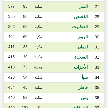
النمل
27
مكية
95
377
القصص
28
مكية
88
385
العنكبوت
29
مكية
69
396
الروم
30
مكية
60
404
لقمان
31
مكية
33
411
السجدة
32
مكية
30
415
الأحزاب
33
مدنية
73
418
سبأ
34
مكية
54
428
فاطر
35
مكية
45
434
يس
36
مكية
82
440
الصافات
37
مكية
182
446