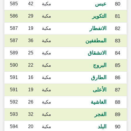
عبس
80
مكية
42
585
التكوير
81
مكية
29
586
الانفطار
82
مكية
19
587
المطففين
83
مكية
36
587
الانشقاق
84
مكية
25
589
البروج
85
مكية
22
590
الطارق
86
مكية
16
591
الأعلى
87
مكية
19
591
الغاشية
88
مكية
26
592
الفجر
89
مكية
32
593
البلد
90
مكية
20
594