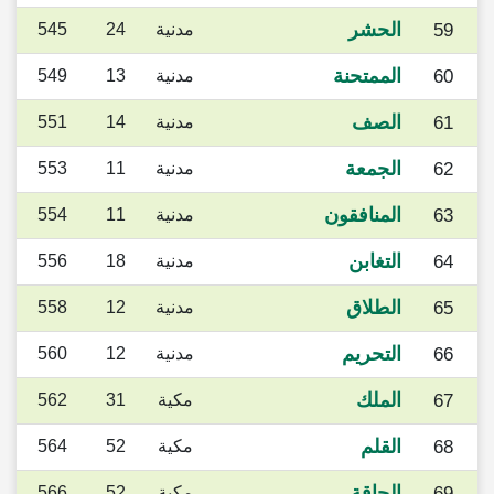
الحشر
59
مدنية
24
545
الممتحنة
60
مدنية
13
549
الصف
61
مدنية
14
551
الجمعة
62
مدنية
11
553
المنافقون
63
مدنية
11
554
التغابن
64
مدنية
18
556
الطلاق
65
مدنية
12
558
التحريم
66
مدنية
12
560
الملك
67
مكية
31
562
القلم
68
مكية
52
564
الحاقة
69
مكية
52
566