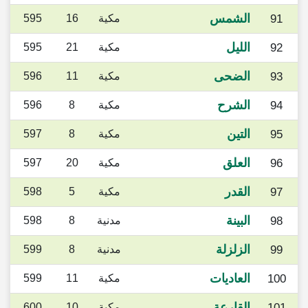
الشمس
91
مكية
16
595
الليل
92
مكية
21
595
الضحى
93
مكية
11
596
الشرح
94
مكية
8
596
التين
95
مكية
8
597
العلق
96
مكية
20
597
القدر
97
مكية
5
598
البينة
98
مدنية
8
598
الزلزلة
99
مدنية
8
599
العاديات
100
مكية
11
599
القارعة
101
مكية
10
600