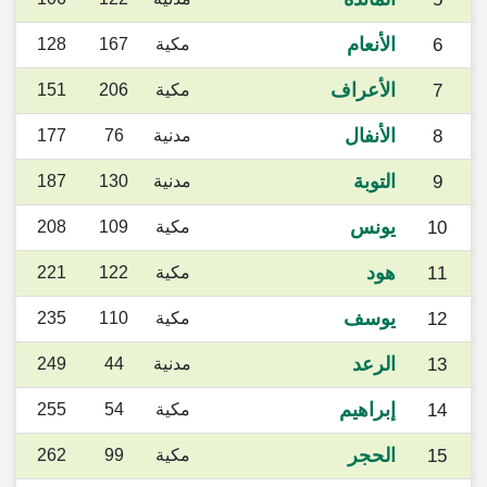
الأنعام
6
مكية
167
128
الأعراف
7
مكية
206
151
الأنفال
8
مدنية
76
177
التوبة
9
مدنية
130
187
يونس
10
مكية
109
208
هود
11
مكية
122
221
يوسف
12
مكية
110
235
الرعد
13
مدنية
44
249
إبراهيم
14
مكية
54
255
الحجر
15
مكية
99
262