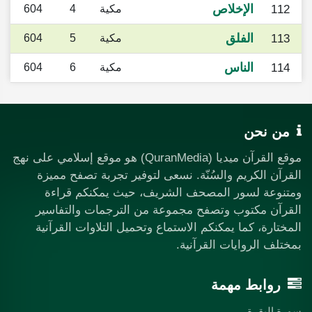
الإخلاص
112
مكية
4
604
الفلق
113
مكية
5
604
الناس
114
مكية
6
604
من نحن
موقع القرآن ميديا (QuranMedia) هو موقع إسلامي على نهج
القرآن الكريم والسُنّة. نسعى لتوفير تجربة تصفح مميزة
ومتنوعة لسور المصحف الشريف، حيث يمكنكم قراءة
القرآن مكتوب وتصفح مجموعة من الترجمات والتفاسير
المختارة، كما يمكنكم الاستماع وتحميل التلاوات القرآنية
بمختلف الروايات القرآنية.
روابط مهمة
سورة البقرة