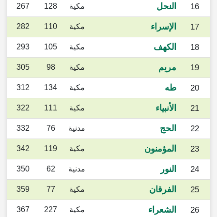
النحل
16
مكية
128
267
الإسراء
17
مكية
110
282
الكهف
18
مكية
105
293
مريم
19
مكية
98
305
طه
20
مكية
134
312
الأنبياء
21
مكية
111
322
الحج
22
مدنية
76
332
المؤمنون
23
مكية
119
342
النور
24
مدنية
62
350
الفرقان
25
مكية
77
359
الشعراء
26
مكية
227
367