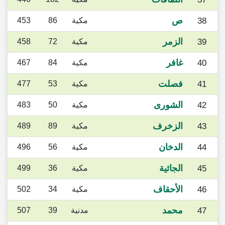
ص
38
مكية
86
453
الزمر
39
مكية
72
458
غافر
40
مكية
84
467
فصلت
41
مكية
53
477
الشورى
42
مكية
50
483
الزخرف
43
مكية
89
489
الدخان
44
مكية
56
496
الجاثية
45
مكية
36
499
الأحقاف
46
مكية
34
502
محمد
47
مدنية
39
507