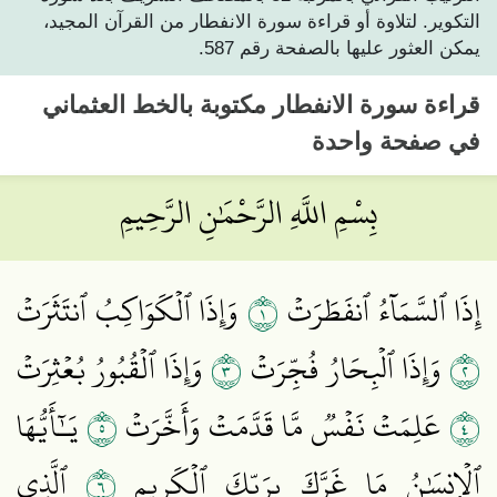
التكوير. لتلاوة أو قراءة سورة الانفطار من القرآن المجيد،
يمكن العثور عليها بالصفحة رقم 587.
قراءة
سورة الانفطار
مكتوبة بالخط العثماني
في صفحة واحدة
بِسْمِ اللَّهِ الرَّحْمَٰنِ الرَّحِيمِ
١
إِذَا ٱلسَّمَآءُ ٱنفَطَرَتۡ
وَإِذَا ٱلۡكَوَاكِبُ ٱنتَثَرَتۡ
٣
٢
وَإِذَا ٱلۡبِحَارُ فُجِّرَتۡ
وَإِذَا ٱلۡقُبُورُ بُعۡثِرَتۡ
٥
٤
عَلِمَتۡ نَفۡسٞ مَّا قَدَّمَتۡ وَأَخَّرَتۡ
يَـٰٓأَيُّهَا
٦
ٱلۡإِنسَٰنُ مَا غَرَّكَ بِرَبِّكَ ٱلۡكَرِيمِ
ٱلَّذِي