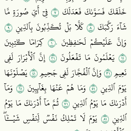
٧
خَلَقَكَ فَسَوَّىٰكَ فَعَدَلَكَ
فِيٓ أَيِّ صُورَةٖ مَّا
٩
٨
شَآءَ رَكَّبَكَ
كَلَّا بَلۡ تُكَذِّبُونَ بِٱلدِّينِ
١٠
وَإِنَّ عَلَيۡكُمۡ لَحَٰفِظِينَ
كِرَامٗا كَٰتِبِينَ
١٢
١١
يَعۡلَمُونَ مَا تَفۡعَلُونَ
إِنَّ ٱلۡأَبۡرَارَ لَفِي
١٤
١٣
نَعِيمٖ
وَإِنَّ ٱلۡفُجَّارَ لَفِي جَحِيمٖ
يَصۡلَوۡنَهَا
١٦
١٥
يَوۡمَ ٱلدِّينِ
وَمَا هُمۡ عَنۡهَا بِغَآئِبِينَ
وَمَآ
١٧
أَدۡرَىٰكَ مَا يَوۡمُ ٱلدِّينِ
ثُمَّ مَآ أَدۡرَىٰكَ مَا يَوۡمُ
١٨
ٱلدِّينِ
يَوۡمَ لَا تَمۡلِكُ نَفۡسٞ لِّنَفۡسٖ شَيۡــٔٗاۖ