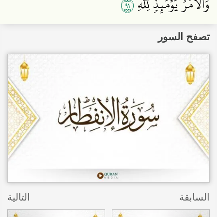
١٩
وَٱلۡأَمۡرُ يَوۡمَئِذٖ لِّلَّهِ
تصفح السور
السابقة
التالية