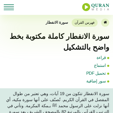
سورة الانفطار
فهرس القرآن
سورة الانفطار كاملة مكتوبة بخط
واضح بالتشكيل
قراءة
استماع
تحميل PDF
سور إضافية
سورة الانفطار تتكون من 19 آيات، وهي تعتبر من طوال
المفصل في القرآن الكريم. تُصنّف على أنها سورة مكية، أي
أنها نزلت على الرسول محمد ﷺ بـمكة المكرمة. وتأتي في
الترتيب القرآني بالمرتبة 82 بالمصحف الشريف بعد سورة