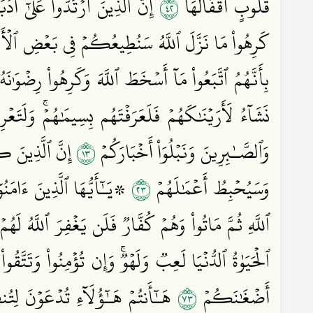
٢٤
قُلُوبٍ أَقۡفَالُهَآ
إِنَّ ٱلَّذِينَ ٱرۡتَدُّواْ عَلَىٰٓ أَد
كَرِهُواْ مَا نَزَّلَ ٱللَّهُ سَنُطِيعُكُمۡ فِي بَعۡضِ ٱلۡأَمۡرِ
بِأَنَّهُمُ ٱتَّبَعُواْ مَآ أَسۡخَطَ ٱللَّهَ وَكَرِهُواْ رِضۡوَٰن
نَشَآءُ لَأَرَيۡنَٰكَهُمۡ فَلَعَرَفۡتَهُم بِسِيمَٰهُمۡۚ وَلَتَعۡ
٣١
وَٱلصَّـٰبِرِينَ وَنَبۡلُوَاْ أَخۡبَارَكُمۡ
إِنَّ ٱلَّذِينَ كَف
٣٢
وَسَيُحۡبِطُ أَعۡمَٰلَهُمۡ
۞يَـٰٓأَيُّهَا ٱلَّذِينَ ءَامَنُ
ٱللَّهِ ثُمَّ مَاتُواْ وَهُمۡ كُفَّارٞ فَلَن يَغۡفِرَ ٱللَّهُ لَهُم
ٱلۡحَيَوٰةُ ٱلدُّنۡيَا لَعِبٞ وَلَهۡوٞۚ وَإِن تُؤۡمِنُواْ وَتَت
٣٧
أَضۡغَٰنَكُمۡ
هَـٰٓأَنتُمۡ هَـٰٓؤُلَآءِ تُدۡعَوۡنَ لِتُ