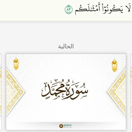
٣٨
ثُمَّ لَا يَكُونُوٓاْ أَمۡثَٰلَكُم
الحالية