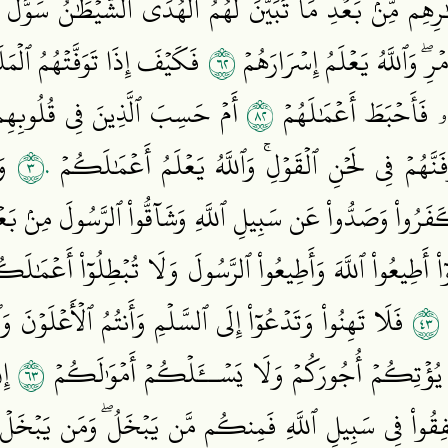
ۡبَٰرِهِم مِّنۢ بَعۡدِ مَا تَبَيَّنَ لَهُمُ ٱلۡهُدَى ٱلشَّيۡطَٰنُ سَوَّلَ ل
٢٦
ۖ وَٱللَّهُ يَعۡلَمُ إِسۡرَارَهُمۡ
فَكَيۡفَ إِذَا تَوَفَّتۡهُمُ ٱلۡمَل
٢٨
َهُۥ فَأَحۡبَطَ أَعۡمَٰلَهُمۡ
أَمۡ حَسِبَ ٱلَّذِينَ فِي قُلُوبِهِم 
٣٠
رِفَنَّهُمۡ فِي لَحۡنِ ٱلۡقَوۡلِۚ وَٱللَّهُ يَعۡلَمُ أَعۡمَٰلَكُمۡ
وَل
َرُواْ وَصَدُّواْ عَن سَبِيلِ ٱللَّهِ وَشَآقُّواْ ٱلرَّسُولَ مِنۢ بَعۡدِ 
وٓاْ أَطِيعُواْ ٱللَّهَ وَأَطِيعُواْ ٱلرَّسُولَ وَلَا تُبۡطِلُوٓاْ أَعۡمَٰلَ
٣٤
ۡ
فَلَا تَهِنُواْ وَتَدۡعُوٓاْ إِلَى ٱلسَّلۡمِ وَأَنتُمُ ٱلۡأَعۡلَوۡن
٣٦
َّقُواْ يُؤۡتِكُمۡ أُجُورَكُمۡ وَلَا يَسۡــَٔلۡكُمۡ أَمۡوَٰلَكُمۡ
إِن
نفِقُواْ فِي سَبِيلِ ٱللَّهِ فَمِنكُم مَّن يَبۡخَلُۖ وَمَن يَبۡخَلۡ فَإِ