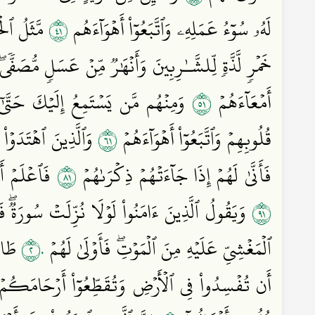
١٤
لَهُۥ سُوٓءُ عَمَلِهِۦ وَٱتَّبَعُوٓاْ أَهۡوَآءَهُم
مَّثَلُ ٱلۡجَ
خَمۡرٖ لَّذَّةٖ لِّلشَّـٰرِبِينَ وَأَنۡهَٰرٞ مِّنۡ عَسَلٖ مُّصَفّٗ
١٥
أَمۡعَآءَهُمۡ
وَمِنۡهُم مَّن يَسۡتَمِعُ إِلَيۡكَ حَتَّىٰٓ إ
١٦
قُلُوبِهِمۡ وَٱتَّبَعُوٓاْ أَهۡوَآءَهُمۡ
وَٱلَّذِينَ ٱهۡتَدَوۡاْ
١٨
فَأَنَّىٰ لَهُمۡ إِذَا جَآءَتۡهُمۡ ذِكۡرَىٰهُمۡ
فَٱعۡلَمۡ أَنّ
١٩
وَيَقُولُ ٱلَّذِينَ ءَامَنُواْ لَوۡلَا نُزِّلَتۡ سُورَةٞۖ 
٢٠
ٱلۡمَغۡشِيِّ عَلَيۡهِ مِنَ ٱلۡمَوۡتِۖ فَأَوۡلَىٰ لَهُمۡ
طَاعَ
أَن تُفۡسِدُواْ فِي ٱلۡأَرۡضِ وَتُقَطِّعُوٓاْ أَرۡحَامَكُم