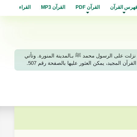
هرس القرآن
القرآن PDF
القرآن MP3
القراء
ة، أي أنها نزلت على الرسول محمد ﷺ بـالمدينة المنورة. وتأتي