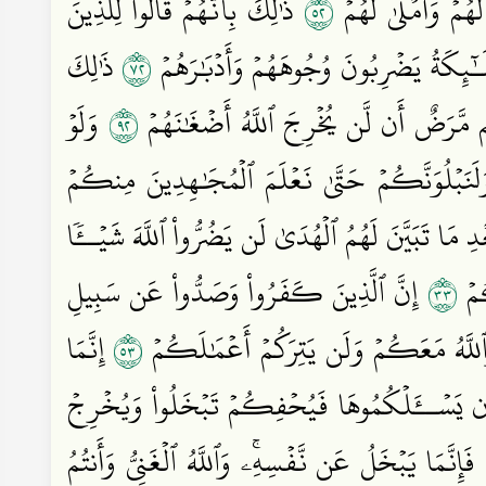
٢٥
َهُمۡ وَأَمۡلَىٰ لَهُمۡ
ذَٰلِكَ بِأَنَّهُمۡ قَالُواْ لِلَّذِينَ
٢٧
َـٰٓئِكَةُ يَضۡرِبُونَ وُجُوهَهُمۡ وَأَدۡبَٰرَهُمۡ
ذَٰلِكَ
٢٩
مَّرَضٌ أَن لَّن يُخۡرِجَ ٱللَّهُ أَضۡغَٰنَهُمۡ
وَلَوۡ
َنَبۡلُوَنَّكُمۡ حَتَّىٰ نَعۡلَمَ ٱلۡمُجَٰهِدِينَ مِنكُمۡ
مَا تَبَيَّنَ لَهُمُ ٱلۡهُدَىٰ لَن يَضُرُّواْ ٱللَّهَ شَيۡــٔٗا
٣٣
كُمۡ
إِنَّ ٱلَّذِينَ كَفَرُواْ وَصَدُّواْ عَن سَبِيلِ
٣٥
َ وَٱللَّهُ مَعَكُمۡ وَلَن يَتِرَكُمۡ أَعۡمَٰلَكُمۡ
إِنَّمَا
 يَسۡــَٔلۡكُمُوهَا فَيُحۡفِكُمۡ تَبۡخَلُواْ وَيُخۡرِجۡ
نَّمَا يَبۡخَلُ عَن نَّفۡسِهِۦۚ وَٱللَّهُ ٱلۡغَنِيُّ وَأَنتُمُ