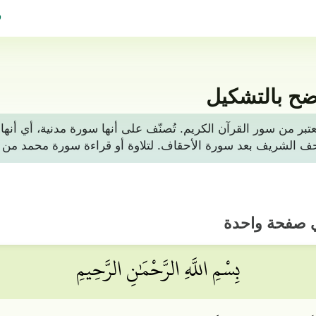
ف
ضح بالتشكيل
ن من 38 آيات، وهي تعتبر من سور القرآن الكريم. تُصنّف على أنها سورة مدني
ي صفحة واحدة
بِسْمِ اللَّهِ الرَّحْمَٰنِ الرَّحِيمِ