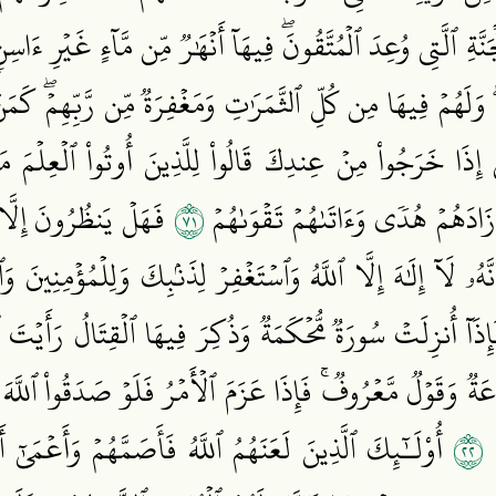
نَّةِ ٱلَّتِي وُعِدَ ٱلۡمُتَّقُونَۖ فِيهَآ أَنۡهَٰرٞ مِّن مَّآءٍ غَيۡرِ ءَاسِنٖ 
ىۖ وَلَهُمۡ فِيهَا مِن كُلِّ ٱلثَّمَرَٰتِ وَمَغۡفِرَةٞ مِّن رَّبِّهِمۡۖ كَم
ِذَا خَرَجُواْ مِنۡ عِندِكَ قَالُواْ لِلَّذِينَ أُوتُواْ ٱلۡعِلۡمَ مَاذَا
١٧
 زَادَهُمۡ هُدٗى وَءَاتَىٰهُمۡ تَقۡوَىٰهُمۡ
فَهَلۡ يَنظُرُونَ إِلَّا ٱ
َهُۥ لَآ إِلَٰهَ إِلَّا ٱللَّهُ وَٱسۡتَغۡفِرۡ لِذَنۢبِكَ وَلِلۡمُؤۡمِنِينَ و
فَإِذَآ أُنزِلَتۡ سُورَةٞ مُّحۡكَمَةٞ وَذُكِرَ فِيهَا ٱلۡقِتَالُ رَأَيۡ
ةٞ وَقَوۡلٞ مَّعۡرُوفٞۚ فَإِذَا عَزَمَ ٱلۡأَمۡرُ فَلَوۡ صَدَقُواْ ٱللَّهَ 
٢٢
ۡ
أُوْلَـٰٓئِكَ ٱلَّذِينَ لَعَنَهُمُ ٱللَّهُ فَأَصَمَّهُمۡ وَأَعۡمَىٰٓ 