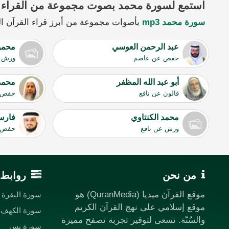
استمع لسورة محمد بصوت مجموعة من القراء
سورة محمد mp3
بأصوات مجموعة من أبرز قراء القرآن الك
عبد الرحمن العوسي
محمو
حفص عن عاصم
ورش ع
أبو عبد الله المظفر
محمد
قالون عن نافع
حفص 
محمد الكنتاوي
فارس
ورش عن نافع
حفص 
من نحن
روابط 
موقع القرآن ميديا (QuranMedia) هو
سورة البقرة
موقع إسلامي على نهج القرآن الكريم
سورة الكهف
والسُنّة. نسعى لتوفير تجربة تصفح مميزة
سورة يس