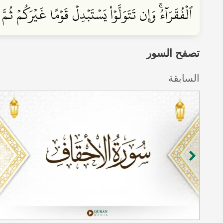
ٱلۡفُقَرَآءُۚ وَإِن تَتَوَلَّوۡاْ يَسۡتَبۡدِلۡ قَوۡمًا غَيۡرَكُمۡ 
تصفح السور
السابقة