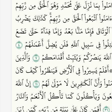
ُواْ بِمَا نُزِّلَ عَلَىٰ مُحَمَّدٖ وَهُوَ ٱلۡحَقُّ مِن رَّبِّهِمۡ
َامَنُواْ ٱتَّبَعُواْ ٱلۡحَقَّ مِن رَّبِّهِمۡۚ كَذَٰلِكَ يَضۡرِبُ
وَثَاقَ فَإِمَّا مَنَّۢا بَعۡدُ وَإِمَّا فِدَآءً حَتَّىٰ تَضَعَ
٤
ُتِلُواْ فِي سَبِيلِ ٱللَّهِ فَلَن يُضِلَّ أَعۡمَٰلَهُمۡ
٧
ْ ٱللَّهَ يَنصُرۡكُمۡ وَيُثَبِّتۡ أَقۡدَامَكُمۡ
وَٱلَّذِينَ
َفَلَمۡ يَسِيرُواْ فِي ٱلۡأَرۡضِ فَيَنظُرُواْ كَيۡفَ كَانَ
١١
مَنُواْ وَأَنَّ ٱلۡكَٰفِرِينَ لَا مَوۡلَىٰ لَهُمۡ
إِنَّ ٱللَّهَ
َّعُونَ وَيَأۡكُلُونَ كَمَا تَأۡكُلُ ٱلۡأَنۡعَٰمُ وَٱلنَّارُ
١٣
ۡ
أَفَمَن كَانَ عَلَىٰ بَيِّنَةٖ مِّن رَّبِّهِۦ كَمَن زُيِّنَ