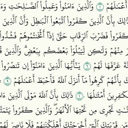
١
َعۡمَٰلَهُمۡ
وَٱلَّذِينَ ءَامَنُواْ وَعَمِلُواْ ٱلصَّـٰلِحَٰتِ وَءَامَن
لِكَ بِأَنَّ ٱلَّذِينَ كَفَرُواْ ٱتَّبَعُواْ ٱلۡبَٰطِلَ وَأَنَّ ٱلَّذِينَ ء
فَرُواْ فَضَرۡبَ ٱلرِّقَابِ حَتَّىٰٓ إِذَآ أَثۡخَنتُمُوهُمۡ فَشُدُّواْ ٱلۡ
َصَرَ مِنۡهُمۡ وَلَٰكِن لِّيَبۡلُوَاْ بَعۡضَكُم بِبَعۡضٖۗ وَٱلَّذِينَ ق
٦
َةَ عَرَّفَهَا لَهُمۡ
يَـٰٓأَيُّهَا ٱلَّذِينَ ءَامَنُوٓاْ إِن تَنصُرُوا
٩
َ بِأَنَّهُمۡ كَرِهُواْ مَآ أَنزَلَ ٱللَّهُ فَأَحۡبَطَ أَعۡمَٰلَهُمۡ
۞أ
١٠
ِلۡكَٰفِرِينَ أَمۡثَٰلُهَا
ذَٰلِكَ بِأَنَّ ٱللَّهَ مَوۡلَى ٱلَّذِينَ ءَا
َـٰتٖ تَجۡرِي مِن تَحۡتِهَا ٱلۡأَنۡهَٰرُۖ وَٱلَّذِينَ كَفَرُواْ يَتَمَت
ٗ مِّن قَرۡيَتِكَ ٱلَّتِيٓ أَخۡرَجَتۡكَ أَهۡلَكۡنَٰهُمۡ فَلَا نَاصِرَ لَهُم