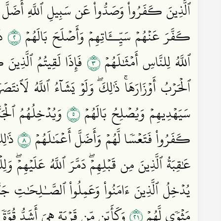
ٱلَّذِينَ كَفَرُواْ وَصَدُّواْ عَن سَبِيلِ ٱللَّهِ أَضَلَّ أ
٢
كَفَّرَ عَنۡهُمۡ سَيِّــَٔاتِهِمۡ وَأَصۡلَحَ بَالَهُمۡ
ذَٰ
٣
ٱللَّهُ لِلنَّاسِ أَمۡثَٰلَهُمۡ
فَإِذَا لَقِيتُمُ ٱلَّذِينَ كَ
ٱلۡحَرۡبُ أَوۡزَارَهَاۚ ذَٰلِكَۖ وَلَوۡ يَشَآءُ ٱللَّهُ لَٱنت
٥
سَيَهۡدِيهِمۡ وَيُصۡلِحُ بَالَهُمۡ
وَيُدۡخِلُهُمُ ٱلۡجَنّ
٨
كَفَرُواْ فَتَعۡسٗا لَّهُمۡ وَأَضَلَّ أَعۡمَٰلَهُمۡ
ذَٰلِك
عَٰقِبَةُ ٱلَّذِينَ مِن قَبۡلِهِمۡۖ دَمَّرَ ٱللَّهُ عَلَيۡهِمۡۖ وَل
يُدۡخِلُ ٱلَّذِينَ ءَامَنُواْ وَعَمِلُواْ ٱلصَّـٰلِحَٰتِ جَنّ
١٢
مَثۡوٗى لَّهُمۡ
وَكَأَيِّن مِّن قَرۡيَةٍ هِيَ أَشَدُّ قُوَّة