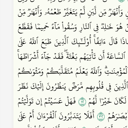
وَأَنۡهَٰرٞ مِّن لَّبَنٖ لَّمۡ يَتَغَيَّرۡ طَعۡمُهُۥ وَأَنۡهَٰرٞ مِّنۡ
َنۡ هُوَ خَٰلِدٞ فِي ٱلنَّارِ وَسُقُواْ مَآءً حَمِيمٗا فَقَطَّعَ
 قَالَ ءَانِفًاۚ أُوْلَـٰٓئِكَ ٱلَّذِينَ طَبَعَ ٱللَّهُ عَلَىٰ
لسَّاعَةَ أَن تَأۡتِيَهُم بَغۡتَةٗۖ فَقَدۡ جَآءَ أَشۡرَاطُهَاۚ
َٱلۡمُؤۡمِنَٰتِۗ وَٱللَّهُ يَعۡلَمُ مُتَقَلَّبَكُمۡ وَمَثۡوَىٰكُمۡ
تَ ٱلَّذِينَ فِي قُلُوبِهِم مَّرَضٞ يَنظُرُونَ إِلَيۡكَ نَظَرَ
٢١
لَكَانَ خَيۡرٗا لَّهُمۡ
فَهَلۡ عَسَيۡتُمۡ إِن تَوَلَّيۡتُمۡ
٢٣
أَبۡصَٰرَهُمۡ
أَفَلَا يَتَدَبَّرُونَ ٱلۡقُرۡءَانَ أَمۡ عَلَىٰ