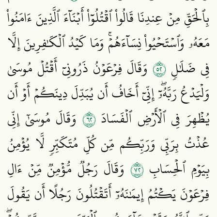
بِٱلۡحَقِّ مِنۡ عِندِنَا قَالُواْ ٱقۡتُلُوٓاْ أَبۡنَآءَ ٱلَّذِينَ ءَامَنُواْ
مَعَهُۥ وَٱسۡتَحۡيُواْ نِسَآءَهُمۡۚ وَمَا كَيۡدُ ٱلۡكَٰفِرِينَ إِلَّا
٢٥
فِي ضَلَٰلٖ
وَقَالَ فِرۡعَوۡنُ ذَرُونِيٓ أَقۡتُلۡ مُوسَىٰ
وَلۡيَدۡعُ رَبَّهُۥٓۖ إِنِّيٓ أَخَافُ أَن يُبَدِّلَ دِينَكُمۡ أَوۡ أَن
٢٦
يُظۡهِرَ فِي ٱلۡأَرۡضِ ٱلۡفَسَادَ
وَقَالَ مُوسَىٰٓ إِنِّي
عُذۡتُ بِرَبِّي وَرَبِّكُم مِّن كُلِّ مُتَكَبِّرٖ لَّا يُؤۡمِنُ
٢٧
بِيَوۡمِ ٱلۡحِسَابِ
وَقَالَ رَجُلٞ مُّؤۡمِنٞ مِّنۡ ءَالِ
فِرۡعَوۡنَ يَكۡتُمُ إِيمَٰنَهُۥٓ أَتَقۡتُلُونَ رَجُلًا أَن يَقُولَ