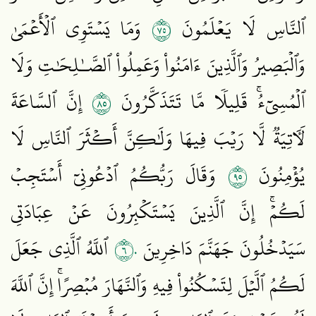
٥٧
ٱلنَّاسِ لَا يَعۡلَمُونَ
وَمَا يَسۡتَوِي ٱلۡأَعۡمَىٰ
وَٱلۡبَصِيرُ وَٱلَّذِينَ ءَامَنُواْ وَعَمِلُواْ ٱلصَّـٰلِحَٰتِ وَلَا
٥٨
ٱلۡمُسِيٓءُۚ قَلِيلٗا مَّا تَتَذَكَّرُونَ
إِنَّ ٱلسَّاعَةَ
لَأٓتِيَةٞ لَّا رَيۡبَ فِيهَا وَلَٰكِنَّ أَكۡثَرَ ٱلنَّاسِ لَا
٥٩
يُؤۡمِنُونَ
وَقَالَ رَبُّكُمُ ٱدۡعُونِيٓ أَسۡتَجِبۡ
لَكُمۡۚ إِنَّ ٱلَّذِينَ يَسۡتَكۡبِرُونَ عَنۡ عِبَادَتِي
٦٠
سَيَدۡخُلُونَ جَهَنَّمَ دَاخِرِينَ
ٱللَّهُ ٱلَّذِي جَعَلَ
لَكُمُ ٱلَّيۡلَ لِتَسۡكُنُواْ فِيهِ وَٱلنَّهَارَ مُبۡصِرًاۚ إِنَّ ٱللَّهَ