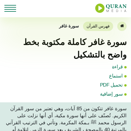
سورة غافر
فهرس القرآن
سورة غافر كاملة مكتوبة بخط
واضح بالتشكيل
قراءة
استماع
تحميل PDF
سور إضافية
سورة غافر تتكون من 85 آيات، وهي تعتبر من سور القرآن
الكريم. تُصنّف على أنها سورة مكية، أي أنها نزلت على
الرسول محمد ﷺ بـمكة المكرمة. وتأتي في الترتيب القرآني
بالمرتبة 40 بالمصحف الشريف بعد سورة الزمر. لتلاوة أو