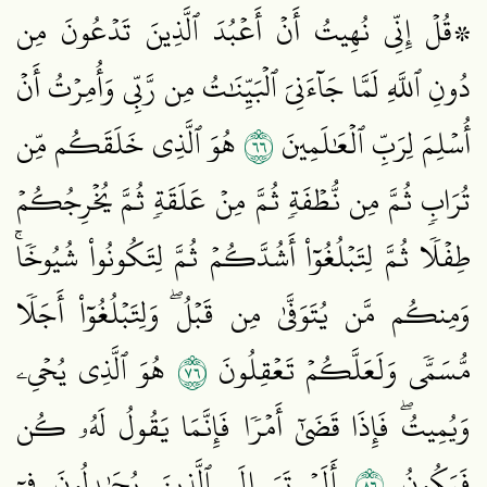
۞قُلۡ إِنِّي نُهِيتُ أَنۡ أَعۡبُدَ ٱلَّذِينَ تَدۡعُونَ مِن
دُونِ ٱللَّهِ لَمَّا جَآءَنِيَ ٱلۡبَيِّنَٰتُ مِن رَّبِّي وَأُمِرۡتُ أَنۡ
٦٦
أُسۡلِمَ لِرَبِّ ٱلۡعَٰلَمِينَ
هُوَ ٱلَّذِي خَلَقَكُم مِّن
تُرَابٖ ثُمَّ مِن نُّطۡفَةٖ ثُمَّ مِنۡ عَلَقَةٖ ثُمَّ يُخۡرِجُكُمۡ
طِفۡلٗا ثُمَّ لِتَبۡلُغُوٓاْ أَشُدَّكُمۡ ثُمَّ لِتَكُونُواْ شُيُوخٗاۚ
وَمِنكُم مَّن يُتَوَفَّىٰ مِن قَبۡلُۖ وَلِتَبۡلُغُوٓاْ أَجَلٗا
٦٧
مُّسَمّٗى وَلَعَلَّكُمۡ تَعۡقِلُونَ
هُوَ ٱلَّذِي يُحۡيِۦ
وَيُمِيتُۖ فَإِذَا قَضَىٰٓ أَمۡرٗا فَإِنَّمَا يَقُولُ لَهُۥ كُن
٦٨
فَيَكُونُ
أَلَمۡ تَرَ إِلَى ٱلَّذِينَ يُجَٰدِلُونَ فِيٓ