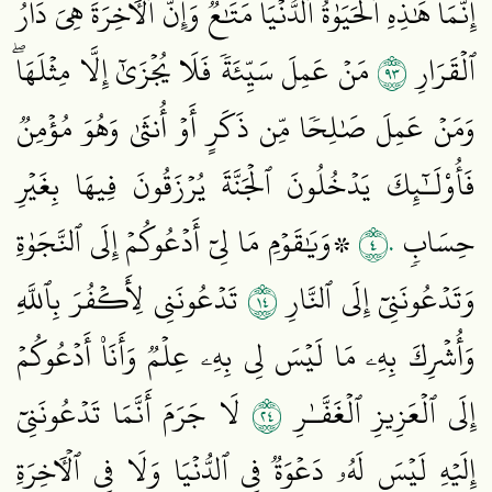
إِنَّمَا هَٰذِهِ ٱلۡحَيَوٰةُ ٱلدُّنۡيَا مَتَٰعٞ وَإِنَّ ٱلۡأٓخِرَةَ هِيَ دَارُ
٣٩
ٱلۡقَرَارِ
مَنۡ عَمِلَ سَيِّئَةٗ فَلَا يُجۡزَىٰٓ إِلَّا مِثۡلَهَاۖ
وَمَنۡ عَمِلَ صَٰلِحٗا مِّن ذَكَرٍ أَوۡ أُنثَىٰ وَهُوَ مُؤۡمِنٞ
فَأُوْلَـٰٓئِكَ يَدۡخُلُونَ ٱلۡجَنَّةَ يُرۡزَقُونَ فِيهَا بِغَيۡرِ
٤٠
حِسَابٖ
۞وَيَٰقَوۡمِ مَا لِيٓ أَدۡعُوكُمۡ إِلَى ٱلنَّجَوٰةِ
٤١
وَتَدۡعُونَنِيٓ إِلَى ٱلنَّارِ
تَدۡعُونَنِي لِأَكۡفُرَ بِٱللَّهِ
وَأُشۡرِكَ بِهِۦ مَا لَيۡسَ لِي بِهِۦ عِلۡمٞ وَأَنَا۠ أَدۡعُوكُمۡ
٤٢
إِلَى ٱلۡعَزِيزِ ٱلۡغَفَّـٰرِ
لَا جَرَمَ أَنَّمَا تَدۡعُونَنِيٓ
إِلَيۡهِ لَيۡسَ لَهُۥ دَعۡوَةٞ فِي ٱلدُّنۡيَا وَلَا فِي ٱلۡأٓخِرَةِ