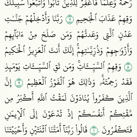
رَّحۡمَةٗ وَعِلۡمٗا فَٱغۡفِرۡ لِلَّذِينَ تَابُواْ وَٱتَّبَعُواْ سَبِيلَكَ
٧
وَقِهِمۡ عَذَابَ ٱلۡجَحِيمِ
رَبَّنَا وَأَدۡخِلۡهُمۡ جَنَّـٰتِ
عَدۡنٍ ٱلَّتِي وَعَدتَّهُمۡ وَمَن صَلَحَ مِنۡ ءَابَآئِهِمۡ
وَأَزۡوَٰجِهِمۡ وَذُرِّيَّـٰتِهِمۡۚ إِنَّكَ أَنتَ ٱلۡعَزِيزُ ٱلۡحَكِيمُ
٨
وَقِهِمُ ٱلسَّيِّــَٔاتِۚ وَمَن تَقِ ٱلسَّيِّــَٔاتِ يَوۡمَئِذٖ
٩
فَقَدۡ رَحِمۡتَهُۥۚ وَذَٰلِكَ هُوَ ٱلۡفَوۡزُ ٱلۡعَظِيمُ
إِنَّ
ٱلَّذِينَ كَفَرُواْ يُنَادَوۡنَ لَمَقۡتُ ٱللَّهِ أَكۡبَرُ مِن
مَّقۡتِكُمۡ أَنفُسَكُمۡ إِذۡ تُدۡعَوۡنَ إِلَى ٱلۡإِيمَٰنِ
١٠
فَتَكۡفُرُونَ
قَالُواْ رَبَّنَآ أَمَتَّنَا ٱثۡنَتَيۡنِ وَأَحۡيَيۡتَنَا