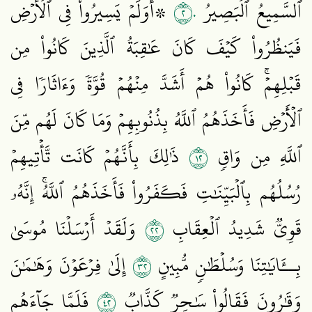
٢٠
ٱلسَّمِيعُ ٱلۡبَصِيرُ
۞أَوَلَمۡ يَسِيرُواْ فِي ٱلۡأَرۡضِ
فَيَنظُرُواْ كَيۡفَ كَانَ عَٰقِبَةُ ٱلَّذِينَ كَانُواْ مِن
قَبۡلِهِمۡۚ كَانُواْ هُمۡ أَشَدَّ مِنۡهُمۡ قُوَّةٗ وَءَاثَارٗا فِي
ٱلۡأَرۡضِ فَأَخَذَهُمُ ٱللَّهُ بِذُنُوبِهِمۡ وَمَا كَانَ لَهُم مِّنَ
٢١
ٱللَّهِ مِن وَاقٖ
ذَٰلِكَ بِأَنَّهُمۡ كَانَت تَّأۡتِيهِمۡ
رُسُلُهُم بِٱلۡبَيِّنَٰتِ فَكَفَرُواْ فَأَخَذَهُمُ ٱللَّهُۚ إِنَّهُۥ
٢٢
قَوِيّٞ شَدِيدُ ٱلۡعِقَابِ
وَلَقَدۡ أَرۡسَلۡنَا مُوسَىٰ
٢٣
بِــَٔايَٰتِنَا وَسُلۡطَٰنٖ مُّبِينٍ
إِلَىٰ فِرۡعَوۡنَ وَهَٰمَٰنَ
٢٤
وَقَٰرُونَ فَقَالُواْ سَٰحِرٞ كَذَّابٞ
فَلَمَّا جَآءَهُم