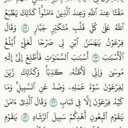
مَقۡتًا عِندَ ٱللَّهِ وَعِندَ ٱلَّذِينَ ءَامَنُواْۚ كَذَٰلِكَ يَطۡبَعُ
٣٥
ٱللَّهُ عَلَىٰ كُلِّ قَلۡبِ مُتَكَبِّرٖ جَبَّارٖ
وَقَالَ
فِرۡعَوۡنُ يَٰهَٰمَٰنُ ٱبۡنِ لِي صَرۡحٗا لَّعَلِّيٓ أَبۡلُغُ
٣٦
ٱلۡأَسۡبَٰبَ
أَسۡبَٰبَ ٱلسَّمَٰوَٰتِ فَأَطَّلِعَ إِلَىٰٓ إِلَٰهِ
مُوسَىٰ وَإِنِّي لَأَظُنُّهُۥ كَٰذِبٗاۚ وَكَذَٰلِكَ زُيِّنَ
لِفِرۡعَوۡنَ سُوٓءُ عَمَلِهِۦ وَصُدَّ عَنِ ٱلسَّبِيلِۚ وَمَا
٣٧
كَيۡدُ فِرۡعَوۡنَ إِلَّا فِي تَبَابٖ
وَقَالَ ٱلَّذِيٓ ءَامَنَ
٣٨
يَٰقَوۡمِ ٱتَّبِعُونِ أَهۡدِكُمۡ سَبِيلَ ٱلرَّشَادِ
يَٰقَوۡمِ