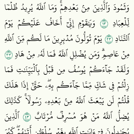
وَثَمُودَ وَٱلَّذِينَ مِنۢ بَعۡدِهِمۡۚ وَمَا ٱللَّهُ يُرِيدُ ظُلۡمٗا
٣١
لِّلۡعِبَادِ
وَيَٰقَوۡمِ إِنِّيٓ أَخَافُ عَلَيۡكُمۡ يَوۡمَ
٣٢
ٱلتَّنَادِ
يَوۡمَ تُوَلُّونَ مُدۡبِرِينَ مَا لَكُم مِّنَ ٱللَّهِ
٣٣
مِنۡ عَاصِمٖۗ وَمَن يُضۡلِلِ ٱللَّهُ فَمَا لَهُۥ مِنۡ هَادٖ
وَلَقَدۡ جَآءَكُمۡ يُوسُفُ مِن قَبۡلُ بِٱلۡبَيِّنَٰتِ فَمَا
زِلۡتُمۡ فِي شَكّٖ مِّمَّا جَآءَكُم بِهِۦۖ حَتَّىٰٓ إِذَا هَلَكَ
قُلۡتُمۡ لَن يَبۡعَثَ ٱللَّهُ مِنۢ بَعۡدِهِۦ رَسُولٗاۚ كَذَٰلِكَ
٣٤
يُضِلُّ ٱللَّهُ مَنۡ هُوَ مُسۡرِفٞ مُّرۡتَابٌ
ٱلَّذِينَ
يُجَٰدِلُونَ فِيٓ ءَايَٰتِ ٱللَّهِ بِغَيۡرِ سُلۡطَٰنٍ أَتَىٰهُمۡۖ كَبُرَ