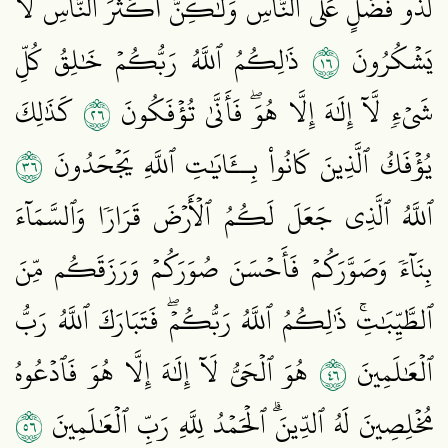
لَذُو فَضۡلٍ عَلَى ٱلنَّاسِ وَلَٰكِنَّ أَكۡثَرَ ٱلنَّاسِ لَا
٦١
يَشۡكُرُونَ
ذَٰلِكُمُ ٱللَّهُ رَبُّكُمۡ خَٰلِقُ كُلِّ
٦٢
شَيۡءٖ لَّآ إِلَٰهَ إِلَّا هُوَۖ فَأَنَّىٰ تُؤۡفَكُونَ
كَذَٰلِكَ
٦٣
يُؤۡفَكُ ٱلَّذِينَ كَانُواْ بِــَٔايَٰتِ ٱللَّهِ يَجۡحَدُونَ
ٱللَّهُ ٱلَّذِي جَعَلَ لَكُمُ ٱلۡأَرۡضَ قَرَارٗا وَٱلسَّمَآءَ
بِنَآءٗ وَصَوَّرَكُمۡ فَأَحۡسَنَ صُوَرَكُمۡ وَرَزَقَكُم مِّنَ
ٱلطَّيِّبَٰتِۚ ذَٰلِكُمُ ٱللَّهُ رَبُّكُمۡۖ فَتَبَارَكَ ٱللَّهُ رَبُّ
٦٤
ٱلۡعَٰلَمِينَ
هُوَ ٱلۡحَيُّ لَآ إِلَٰهَ إِلَّا هُوَ فَٱدۡعُوهُ
٦٥
مُخۡلِصِينَ لَهُ ٱلدِّينَۗ ٱلۡحَمۡدُ لِلَّهِ رَبِّ ٱلۡعَٰلَمِينَ