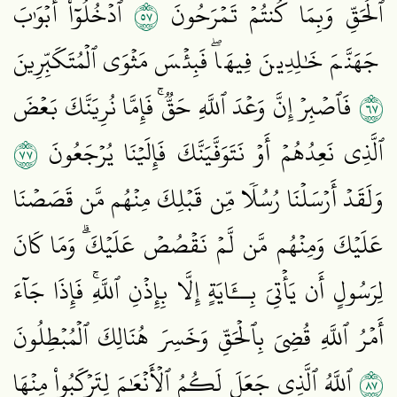
٧٥
ٱلۡحَقِّ وَبِمَا كُنتُمۡ تَمۡرَحُونَ
ٱدۡخُلُوٓاْ أَبۡوَٰبَ
جَهَنَّمَ خَٰلِدِينَ فِيهَاۖ فَبِئۡسَ مَثۡوَى ٱلۡمُتَكَبِّرِينَ
٧٦
فَٱصۡبِرۡ إِنَّ وَعۡدَ ٱللَّهِ حَقّٞۚ فَإِمَّا نُرِيَنَّكَ بَعۡضَ
٧٧
ٱلَّذِي نَعِدُهُمۡ أَوۡ نَتَوَفَّيَنَّكَ فَإِلَيۡنَا يُرۡجَعُونَ
وَلَقَدۡ أَرۡسَلۡنَا رُسُلٗا مِّن قَبۡلِكَ مِنۡهُم مَّن قَصَصۡنَا
عَلَيۡكَ وَمِنۡهُم مَّن لَّمۡ نَقۡصُصۡ عَلَيۡكَۗ وَمَا كَانَ
لِرَسُولٍ أَن يَأۡتِيَ بِــَٔايَةٍ إِلَّا بِإِذۡنِ ٱللَّهِۚ فَإِذَا جَآءَ
أَمۡرُ ٱللَّهِ قُضِيَ بِٱلۡحَقِّ وَخَسِرَ هُنَالِكَ ٱلۡمُبۡطِلُونَ
٧٨
ٱللَّهُ ٱلَّذِي جَعَلَ لَكُمُ ٱلۡأَنۡعَٰمَ لِتَرۡكَبُواْ مِنۡهَا