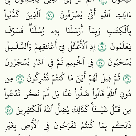
٦٩
ءَايَٰتِ ٱللَّهِ أَنَّىٰ يُصۡرَفُونَ
ٱلَّذِينَ كَذَّبُواْ
بِٱلۡكِتَٰبِ وَبِمَآ أَرۡسَلۡنَا بِهِۦ رُسُلَنَاۖ فَسَوۡفَ
٧٠
يَعۡلَمُونَ
إِذِ ٱلۡأَغۡلَٰلُ فِيٓ أَعۡنَٰقِهِمۡ وَٱلسَّلَٰسِلُ
٧١
يُسۡحَبُونَ
فِي ٱلۡحَمِيمِ ثُمَّ فِي ٱلنَّارِ يُسۡجَرُونَ
٧٣
٧٢
ثُمَّ قِيلَ لَهُمۡ أَيۡنَ مَا كُنتُمۡ تُشۡرِكُونَ
مِن
دُونِ ٱللَّهِۖ قَالُواْ ضَلُّواْ عَنَّا بَل لَّمۡ نَكُن نَّدۡعُواْ
٧٤
مِن قَبۡلُ شَيۡــٔٗاۚ كَذَٰلِكَ يُضِلُّ ٱللَّهُ ٱلۡكَٰفِرِينَ
ذَٰلِكُم بِمَا كُنتُمۡ تَفۡرَحُونَ فِي ٱلۡأَرۡضِ بِغَيۡرِ