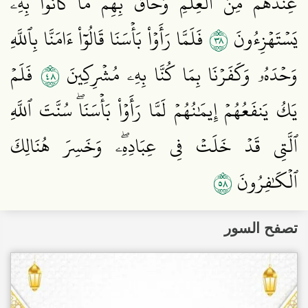
عِندَهُم مِّنَ ٱلۡعِلۡمِ وَحَاقَ بِهِم مَّا كَانُواْ بِهِۦ
٨٣
يَسۡتَهۡزِءُونَ
فَلَمَّا رَأَوۡاْ بَأۡسَنَا قَالُوٓاْ ءَامَنَّا بِٱللَّهِ
٨٤
وَحۡدَهُۥ وَكَفَرۡنَا بِمَا كُنَّا بِهِۦ مُشۡرِكِينَ
فَلَمۡ
يَكُ يَنفَعُهُمۡ إِيمَٰنُهُمۡ لَمَّا رَأَوۡاْ بَأۡسَنَاۖ سُنَّتَ ٱللَّهِ
ٱلَّتِي قَدۡ خَلَتۡ فِي عِبَادِهِۦۖ وَخَسِرَ هُنَالِكَ
٨٥
ٱلۡكَٰفِرُونَ
تصفح السور