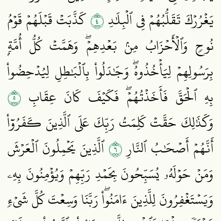
٤
يَغۡرُرۡكَ تَقَلُّبُهُمۡ فِي ٱلۡبِلَٰدِ
كَذَّبَتۡ قَبۡلَهُمۡ قَوۡمُ
نُوحٖ وَٱلۡأَحۡزَابُ مِنۢ بَعۡدِهِمۡۖ وَهَمَّتۡ كُلُّ أُمَّةِۭ
بِرَسُولِهِمۡ لِيَأۡخُذُوهُۖ وَجَٰدَلُواْ بِٱلۡبَٰطِلِ لِيُدۡحِضُواْ
٥
بِهِ ٱلۡحَقَّ فَأَخَذۡتُهُمۡۖ فَكَيۡفَ كَانَ عِقَابِ
وَكَذَٰلِكَ حَقَّتۡ كَلِمَتُ رَبِّكَ عَلَى ٱلَّذِينَ كَفَرُوٓاْ
٦
أَنَّهُمۡ أَصۡحَٰبُ ٱلنَّارِ
ٱلَّذِينَ يَحۡمِلُونَ ٱلۡعَرۡشَ
وَمَنۡ حَوۡلَهُۥ يُسَبِّحُونَ بِحَمۡدِ رَبِّهِمۡ وَيُؤۡمِنُونَ بِهِۦ
وَيَسۡتَغۡفِرُونَ لِلَّذِينَ ءَامَنُواْۖ رَبَّنَا وَسِعۡتَ كُلَّ شَيۡءٖ