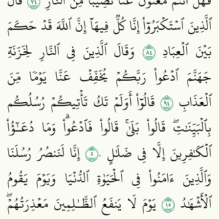
٤٧
فَهَلۡ أَنتُم مُّغۡنُونَ عَنَّا نَصِيبٗا مِّنَ ٱلنَّارِ
قَالَ
ٱلَّذِينَ ٱسۡتَكۡبَرُوٓاْ إِنَّا كُلّٞ فِيهَآ إِنَّ ٱللَّهَ قَدۡ حَكَمَ
٤٨
بَيۡنَ ٱلۡعِبَادِ
وَقَالَ ٱلَّذِينَ فِي ٱلنَّارِ لِخَزَنَةِ
جَهَنَّمَ ٱدۡعُواْ رَبَّكُمۡ يُخَفِّفۡ عَنَّا يَوۡمٗا مِّنَ
٤٩
ٱلۡعَذَابِ
قَالُوٓاْ أَوَلَمۡ تَكُ تَأۡتِيكُمۡ رُسُلُكُم
بِٱلۡبَيِّنَٰتِۖ قَالُواْ بَلَىٰۚ قَالُواْ فَٱدۡعُواْۗ وَمَا دُعَـٰٓؤُاْ
٥٠
ٱلۡكَٰفِرِينَ إِلَّا فِي ضَلَٰلٍ
إِنَّا لَنَنصُرُ رُسُلَنَا
وَٱلَّذِينَ ءَامَنُواْ فِي ٱلۡحَيَوٰةِ ٱلدُّنۡيَا وَيَوۡمَ يَقُومُ
٥١
ٱلۡأَشۡهَٰدُ
يَوۡمَ لَا يَنفَعُ ٱلظَّـٰلِمِينَ مَعۡذِرَتُهُمۡۖ