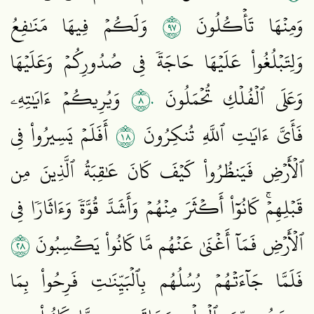
٧٩
وَمِنۡهَا تَأۡكُلُونَ
وَلَكُمۡ فِيهَا مَنَٰفِعُ
وَلِتَبۡلُغُواْ عَلَيۡهَا حَاجَةٗ فِي صُدُورِكُمۡ وَعَلَيۡهَا
٨٠
وَعَلَى ٱلۡفُلۡكِ تُحۡمَلُونَ
وَيُرِيكُمۡ ءَايَٰتِهِۦ
٨١
فَأَيَّ ءَايَٰتِ ٱللَّهِ تُنكِرُونَ
أَفَلَمۡ يَسِيرُواْ فِي
ٱلۡأَرۡضِ فَيَنظُرُواْ كَيۡفَ كَانَ عَٰقِبَةُ ٱلَّذِينَ مِن
قَبۡلِهِمۡۚ كَانُوٓاْ أَكۡثَرَ مِنۡهُمۡ وَأَشَدَّ قُوَّةٗ وَءَاثَارٗا فِي
٨٢
ٱلۡأَرۡضِ فَمَآ أَغۡنَىٰ عَنۡهُم مَّا كَانُواْ يَكۡسِبُونَ
فَلَمَّا جَآءَتۡهُمۡ رُسُلُهُم بِٱلۡبَيِّنَٰتِ فَرِحُواْ بِمَا