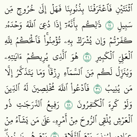
ٱثۡنَتَيۡنِ فَٱعۡتَرَفۡنَا بِذُنُوبِنَا فَهَلۡ إِلَىٰ خُرُوجٖ مِّن
١١
سَبِيلٖ
ذَٰلِكُم بِأَنَّهُۥٓ إِذَا دُعِيَ ٱللَّهُ وَحۡدَهُۥ
كَفَرۡتُمۡ وَإِن يُشۡرَكۡ بِهِۦ تُؤۡمِنُواْۚ فَٱلۡحُكۡمُ لِلَّهِ
١٢
ٱلۡعَلِيِّ ٱلۡكَبِيرِ
هُوَ ٱلَّذِي يُرِيكُمۡ ءَايَٰتِهِۦ
وَيُنَزِّلُ لَكُم مِّنَ ٱلسَّمَآءِ رِزۡقٗاۚ وَمَا يَتَذَكَّرُ إِلَّا
١٣
مَن يُنِيبُ
فَٱدۡعُواْ ٱللَّهَ مُخۡلِصِينَ لَهُ ٱلدِّينَ
١٤
وَلَوۡ كَرِهَ ٱلۡكَٰفِرُونَ
رَفِيعُ ٱلدَّرَجَٰتِ ذُو
ٱلۡعَرۡشِ يُلۡقِي ٱلرُّوحَ مِنۡ أَمۡرِهِۦ عَلَىٰ مَن يَشَآءُ مِنۡ
١٥
عِبَادِهِۦ لِيُنذِرَ يَوۡمَ ٱلتَّلَاقِ
يَوۡمَ هُم بَٰرِزُونَۖ