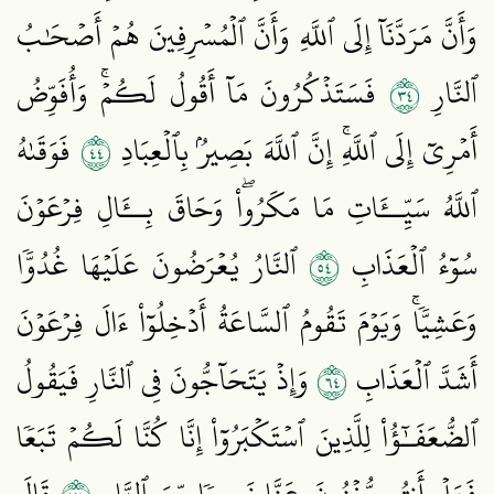
وَأَنَّ مَرَدَّنَآ إِلَى ٱللَّهِ وَأَنَّ ٱلۡمُسۡرِفِينَ هُمۡ أَصۡحَٰبُ
٤٣
ٱلنَّارِ
فَسَتَذۡكُرُونَ مَآ أَقُولُ لَكُمۡۚ وَأُفَوِّضُ
٤٤
أَمۡرِيٓ إِلَى ٱللَّهِۚ إِنَّ ٱللَّهَ بَصِيرُۢ بِٱلۡعِبَادِ
فَوَقَىٰهُ
ٱللَّهُ سَيِّــَٔاتِ مَا مَكَرُواْۖ وَحَاقَ بِــَٔالِ فِرۡعَوۡنَ
٤٥
سُوٓءُ ٱلۡعَذَابِ
ٱلنَّارُ يُعۡرَضُونَ عَلَيۡهَا غُدُوّٗا
وَعَشِيّٗاۚ وَيَوۡمَ تَقُومُ ٱلسَّاعَةُ أَدۡخِلُوٓاْ ءَالَ فِرۡعَوۡنَ
٤٦
أَشَدَّ ٱلۡعَذَابِ
وَإِذۡ يَتَحَآجُّونَ فِي ٱلنَّارِ فَيَقُولُ
ٱلضُّعَفَـٰٓؤُاْ لِلَّذِينَ ٱسۡتَكۡبَرُوٓاْ إِنَّا كُنَّا لَكُمۡ تَبَعٗا