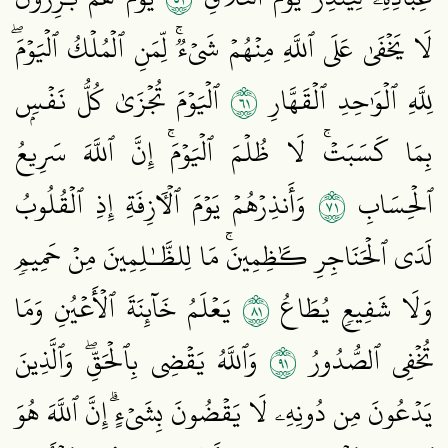
لَا يَخۡفَىٰ عَلَى ٱللَّهِ مِنۡهُمۡ شَيۡءٞۚ لِّمَنِ ٱلۡمُلۡكُ ٱلۡيَوۡمَۖ
١٦
لِلَّهِ ٱلۡوَٰحِدِ ٱلۡقَهَّارِ
ٱلۡيَوۡمَ تُجۡزَىٰ كُلُّ نَفۡسِۭ
بِمَا كَسَبَتۡۚ لَا ظُلۡمَ ٱلۡيَوۡمَۚ إِنَّ ٱللَّهَ سَرِيعُ
١٧
ٱلۡحِسَابِ
وَأَنذِرۡهُمۡ يَوۡمَ ٱلۡأٓزِفَةِ إِذِ ٱلۡقُلُوبُ
لَدَى ٱلۡحَنَاجِرِ كَٰظِمِينَۚ مَا لِلظَّـٰلِمِينَ مِنۡ حَمِيمٖ
١٨
وَلَا شَفِيعٖ يُطَاعُ
يَعۡلَمُ خَآئِنَةَ ٱلۡأَعۡيُنِ وَمَا
١٩
تُخۡفِي ٱلصُّدُورُ
وَٱللَّهُ يَقۡضِي بِٱلۡحَقِّۖ وَٱلَّذِينَ
يَدۡعُونَ مِن دُونِهِۦ لَا يَقۡضُونَ بِشَيۡءٍۗ إِنَّ ٱللَّهَ هُوَ