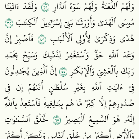
٥٢
وَلَهُمُ ٱللَّعۡنَةُ وَلَهُمۡ سُوٓءُ ٱلدَّارِ
وَلَقَدۡ ءَاتَيۡنَا
٥٣
مُوسَى ٱلۡهُدَىٰ وَأَوۡرَثۡنَا بَنِيٓ إِسۡرَـٰٓءِيلَ ٱلۡكِتَٰبَ
٥٤
هُدٗى وَذِكۡرَىٰ لِأُوْلِي ٱلۡأَلۡبَٰبِ
فَٱصۡبِرۡ إِنَّ
وَعۡدَ ٱللَّهِ حَقّٞ وَٱسۡتَغۡفِرۡ لِذَنۢبِكَ وَسَبِّحۡ بِحَمۡدِ
٥٥
رَبِّكَ بِٱلۡعَشِيِّ وَٱلۡإِبۡكَٰرِ
إِنَّ ٱلَّذِينَ يُجَٰدِلُونَ
فِيٓ ءَايَٰتِ ٱللَّهِ بِغَيۡرِ سُلۡطَٰنٍ أَتَىٰهُمۡ إِن فِي
صُدُورِهِمۡ إِلَّا كِبۡرٞ مَّا هُم بِبَٰلِغِيهِۚ فَٱسۡتَعِذۡ بِٱللَّهِۖ
٥٦
إِنَّهُۥ هُوَ ٱلسَّمِيعُ ٱلۡبَصِيرُ
لَخَلۡقُ ٱلسَّمَٰوَٰتِ
وَٱلۡأَرۡضِ أَكۡبَرُ مِنۡ خَلۡقِ ٱلنَّاسِ وَلَٰكِنَّ أَكۡثَرَ