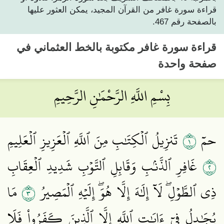
قراءة سورة غافر من القرآن المجيد، يمكن العثور عليها
بالصفحة رقم 467.
قراءة
سورة غافر
مكتوبة بالخط العثماني في
صفحة واحدة
بِسْمِ اللَّهِ الرَّحْمَٰنِ الرَّحِيمِ
١
حمٓ
تَنزِيلُ ٱلۡكِتَٰبِ مِنَ ٱللَّهِ ٱلۡعَزِيزِ ٱلۡعَلِيمِ
٢
غَافِرِ ٱلذَّنۢبِ وَقَابِلِ ٱلتَّوۡبِ شَدِيدِ ٱلۡعِقَابِ
٣
ذِي ٱلطَّوۡلِۖ لَآ إِلَٰهَ إِلَّا هُوَۖ إِلَيۡهِ ٱلۡمَصِيرُ
مَا
يُجَٰدِلُ فِيٓ ءَايَٰتِ ٱللَّهِ إِلَّا ٱلَّذِينَ كَفَرُواْ فَلَا