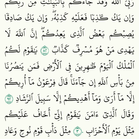
رَبِّيَ ٱللَّهُ وَقَدۡ جَآءَكُم بِٱلۡبَيِّنَٰتِ مِن رَّبِّكُمۡۖ
وَإِن يَكُ كَٰذِبٗا فَعَلَيۡهِ كَذِبُهُۥۖ وَإِن يَكُ صَادِقٗا
يُصِبۡكُم بَعۡضُ ٱلَّذِي يَعِدُكُمۡۖ إِنَّ ٱللَّهَ لَا
٢٨
يَهۡدِي مَنۡ هُوَ مُسۡرِفٞ كَذَّابٞ
يَٰقَوۡمِ لَكُمُ
ٱلۡمُلۡكُ ٱلۡيَوۡمَ ظَٰهِرِينَ فِي ٱلۡأَرۡضِ فَمَن يَنصُرُنَا
مِنۢ بَأۡسِ ٱللَّهِ إِن جَآءَنَاۚ قَالَ فِرۡعَوۡنُ مَآ أُرِيكُمۡ
٢٩
إِلَّا مَآ أَرَىٰ وَمَآ أَهۡدِيكُمۡ إِلَّا سَبِيلَ ٱلرَّشَادِ
وَقَالَ ٱلَّذِيٓ ءَامَنَ يَٰقَوۡمِ إِنِّيٓ أَخَافُ عَلَيۡكُم
٣٠
مِّثۡلَ يَوۡمِ ٱلۡأَحۡزَابِ
مِثۡلَ دَأۡبِ قَوۡمِ نُوحٖ وَعَادٖ