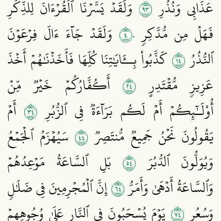
٣٩
عَذَابِي وَنُذُرِ
وَلَقَدۡ يَسَّرۡنَا ٱلۡقُرۡءَانَ لِلذِّكۡرِ
٤٠
فَهَلۡ مِن مُّدَّكِرٖ
وَلَقَدۡ جَآءَ ءَالَ فِرۡعَوۡنَ
٤١
ٱلنُّذُرُ
كَذَّبُواْ بِــَٔايَٰتِنَا كُلِّهَا فَأَخَذۡنَٰهُمۡ أَخۡذَ
٤٢
عَزِيزٖ مُّقۡتَدِرٍ
أَكُفَّارُكُمۡ خَيۡرٞ مِّنۡ
٤٣
أُوْلَـٰٓئِكُمۡ أَمۡ لَكُم بَرَآءَةٞ فِي ٱلزُّبُرِ
أَمۡ
٤٤
يَقُولُونَ نَحۡنُ جَمِيعٞ مُّنتَصِرٞ
سَيُهۡزَمُ ٱلۡجَمۡعُ
٤٥
وَيُوَلُّونَ ٱلدُّبُرَ
بَلِ ٱلسَّاعَةُ مَوۡعِدُهُمۡ
٤٦
وَٱلسَّاعَةُ أَدۡهَىٰ وَأَمَرُّ
إِنَّ ٱلۡمُجۡرِمِينَ فِي ضَلَٰلٖ
٤٧
وَسُعُرٖ
يَوۡمَ يُسۡحَبُونَ فِي ٱلنَّارِ عَلَىٰ وُجُوهِهِمۡ