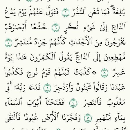
٥
بَٰلِغَةٞۖ فَمَا تُغۡنِ ٱلنُّذُرُ
فَتَوَلَّ عَنۡهُمۡۘ يَوۡمَ يَدۡعُ
٦
ٱلدَّاعِ إِلَىٰ شَيۡءٖ نُّكُرٍ
خُشَّعًا أَبۡصَٰرُهُمۡ
٧
يَخۡرُجُونَ مِنَ ٱلۡأَجۡدَاثِ كَأَنَّهُمۡ جَرَادٞ مُّنتَشِرٞ
مُّهۡطِعِينَ إِلَى ٱلدَّاعِۖ يَقُولُ ٱلۡكَٰفِرُونَ هَٰذَا يَوۡمٌ
٨
عَسِرٞ
۞كَذَّبَتۡ قَبۡلَهُمۡ قَوۡمُ نُوحٖ فَكَذَّبُواْ
٩
عَبۡدَنَا وَقَالُواْ مَجۡنُونٞ وَٱزۡدُجِرَ
فَدَعَا رَبَّهُۥٓ أَنِّي
١٠
مَغۡلُوبٞ فَٱنتَصِرۡ
فَفَتَحۡنَآ أَبۡوَٰبَ ٱلسَّمَآءِ
١١
بِمَآءٖ مُّنۡهَمِرٖ
وَفَجَّرۡنَا ٱلۡأَرۡضَ عُيُونٗا فَٱلۡتَقَى