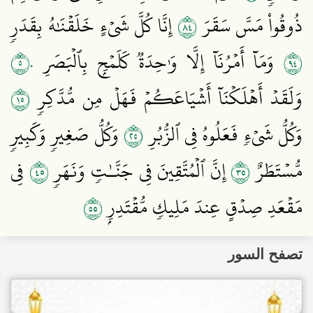
٤٨
ذُوقُواْ مَسَّ سَقَرَ
إِنَّا كُلَّ شَيۡءٍ خَلَقۡنَٰهُ بِقَدَرٖ
٥٠
٤٩
وَمَآ أَمۡرُنَآ إِلَّا وَٰحِدَةٞ كَلَمۡحِۭ بِٱلۡبَصَرِ
٥١
وَلَقَدۡ أَهۡلَكۡنَآ أَشۡيَاعَكُمۡ فَهَلۡ مِن مُّدَّكِرٖ
٥٢
وَكُلُّ شَيۡءٖ فَعَلُوهُ فِي ٱلزُّبُرِ
وَكُلُّ صَغِيرٖ وَكَبِيرٖ
٥٤
٥٣
مُّسۡتَطَرٌ
إِنَّ ٱلۡمُتَّقِينَ فِي جَنَّـٰتٖ وَنَهَرٖ
فِي
٥٥
مَقۡعَدِ صِدۡقٍ عِندَ مَلِيكٖ مُّقۡتَدِرِۭ
تصفح السور