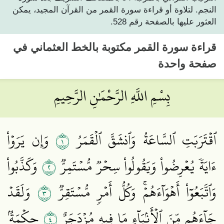
النجم. لتلاوة أو قراءة سورة القمر من القرآن المجيد، يمكن
العثور عليها بالصفحة رقم 528.
قراءة
سورة القمر
مكتوبة بالخط العثماني في
صفحة واحدة
بِسْمِ اللَّهِ الرَّحْمَٰنِ الرَّحِيمِ
١
ٱقۡتَرَبَتِ ٱلسَّاعَةُ وَٱنشَقَّ ٱلۡقَمَرُ
وَإِن يَرَوۡاْ
٢
ءَايَةٗ يُعۡرِضُواْ وَيَقُولُواْ سِحۡرٞ مُّسۡتَمِرّٞ
وَكَذَّبُواْ
٣
وَٱتَّبَعُوٓاْ أَهۡوَآءَهُمۡۚ وَكُلُّ أَمۡرٖ مُّسۡتَقِرّٞ
وَلَقَدۡ
٤
جَآءَهُم مِّنَ ٱلۡأَنۢبَآءِ مَا فِيهِ مُزۡدَجَرٌ
حِكۡمَةُۢ