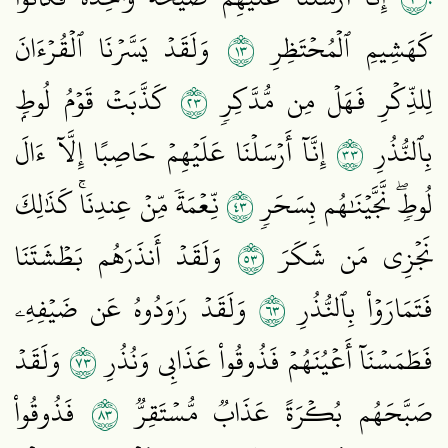
٣١
كَهَشِيمِ ٱلۡمُحۡتَظِرِ
وَلَقَدۡ يَسَّرۡنَا ٱلۡقُرۡءَانَ
٣٢
لِلذِّكۡرِ فَهَلۡ مِن مُّدَّكِرٖ
كَذَّبَتۡ قَوۡمُ لُوطِۭ
٣٣
بِٱلنُّذُرِ
إِنَّآ أَرۡسَلۡنَا عَلَيۡهِمۡ حَاصِبًا إِلَّآ ءَالَ
٣٤
لُوطٖۖ نَّجَّيۡنَٰهُم بِسَحَرٖ
نِّعۡمَةٗ مِّنۡ عِندِنَاۚ كَذَٰلِكَ
٣٥
نَجۡزِي مَن شَكَرَ
وَلَقَدۡ أَنذَرَهُم بَطۡشَتَنَا
٣٦
فَتَمَارَوۡاْ بِٱلنُّذُرِ
وَلَقَدۡ رَٰوَدُوهُ عَن ضَيۡفِهِۦ
٣٧
فَطَمَسۡنَآ أَعۡيُنَهُمۡ فَذُوقُواْ عَذَابِي وَنُذُرِ
وَلَقَدۡ
٣٨
صَبَّحَهُم بُكۡرَةً عَذَابٞ مُّسۡتَقِرّٞ
فَذُوقُواْ