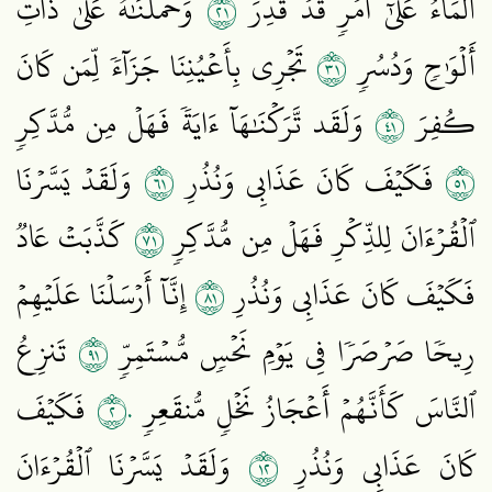
١٢
ٱلۡمَآءُ عَلَىٰٓ أَمۡرٖ قَدۡ قُدِرَ
وَحَمَلۡنَٰهُ عَلَىٰ ذَاتِ
١٣
أَلۡوَٰحٖ وَدُسُرٖ
تَجۡرِي بِأَعۡيُنِنَا جَزَآءٗ لِّمَن كَانَ
١٤
كُفِرَ
وَلَقَد تَّرَكۡنَٰهَآ ءَايَةٗ فَهَلۡ مِن مُّدَّكِرٖ
١٦
١٥
فَكَيۡفَ كَانَ عَذَابِي وَنُذُرِ
وَلَقَدۡ يَسَّرۡنَا
١٧
ٱلۡقُرۡءَانَ لِلذِّكۡرِ فَهَلۡ مِن مُّدَّكِرٖ
كَذَّبَتۡ عَادٞ
١٨
فَكَيۡفَ كَانَ عَذَابِي وَنُذُرِ
إِنَّآ أَرۡسَلۡنَا عَلَيۡهِمۡ
١٩
رِيحٗا صَرۡصَرٗا فِي يَوۡمِ نَحۡسٖ مُّسۡتَمِرّٖ
تَنزِعُ
٢٠
ٱلنَّاسَ كَأَنَّهُمۡ أَعۡجَازُ نَخۡلٖ مُّنقَعِرٖ
فَكَيۡفَ
٢١
كَانَ عَذَابِي وَنُذُرِ
وَلَقَدۡ يَسَّرۡنَا ٱلۡقُرۡءَانَ