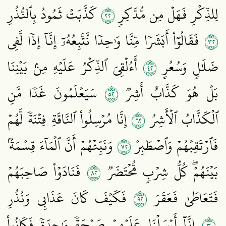
٢٢
لِلذِّكۡرِ فَهَلۡ مِن مُّدَّكِرٖ
كَذَّبَتۡ ثَمُودُ بِٱلنُّذُرِ
٢٣
فَقَالُوٓاْ أَبَشَرٗا مِّنَّا وَٰحِدٗا نَّتَّبِعُهُۥٓ إِنَّآ إِذٗا لَّفِي
٢٤
ضَلَٰلٖ وَسُعُرٍ
أَءُلۡقِيَ ٱلذِّكۡرُ عَلَيۡهِ مِنۢ بَيۡنِنَا
٢٥
بَلۡ هُوَ كَذَّابٌ أَشِرٞ
سَيَعۡلَمُونَ غَدٗا مَّنِ
٢٦
ٱلۡكَذَّابُ ٱلۡأَشِرُ
إِنَّا مُرۡسِلُواْ ٱلنَّاقَةِ فِتۡنَةٗ لَّهُمۡ
٢٧
فَٱرۡتَقِبۡهُمۡ وَٱصۡطَبِرۡ
وَنَبِّئۡهُمۡ أَنَّ ٱلۡمَآءَ قِسۡمَةُۢ
٢٨
بَيۡنَهُمۡۖ كُلُّ شِرۡبٖ مُّحۡتَضَرٞ
فَنَادَوۡاْ صَاحِبَهُمۡ
٢٩
فَتَعَاطَىٰ فَعَقَرَ
فَكَيۡفَ كَانَ عَذَابِي وَنُذُرِ
٣٠
إِنَّآ أَرۡسَلۡنَا عَلَيۡهِمۡ صَيۡحَةٗ وَٰحِدَةٗ فَكَانُواْ