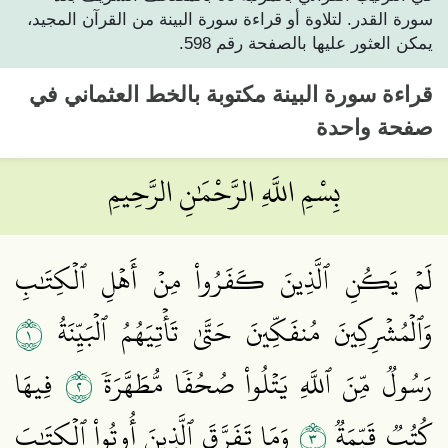
سورة القدر. لتلاوة أو قراءة سورة البينة من القرآن المجيد،
يمكن العثور عليها بالصفحة رقم 598.
قراءة
سورة البينة
مكتوبة بالخط العثماني في
صفحة واحدة
بِسْمِ اللَّهِ الرَّحْمَٰنِ الرَّحِيمِ
لَمۡ يَكُنِ ٱلَّذِينَ كَفَرُواْ مِنۡ أَهۡلِ ٱلۡكِتَٰبِ
١
وَٱلۡمُشۡرِكِينَ مُنفَكِّينَ حَتَّىٰ تَأۡتِيَهُمُ ٱلۡبَيِّنَةُ
٢
رَسُولٞ مِّنَ ٱللَّهِ يَتۡلُواْ صُحُفٗا مُّطَهَّرَةٗ
فِيهَا
٣
كُتُبٞ قَيِّمَةٞ
وَمَا تَفَرَّقَ ٱلَّذِينَ أُوتُواْ ٱلۡكِتَٰبَ