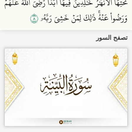
تَحۡتِهَا ٱلۡأَنۡهَٰرُ خَٰلِدِينَ فِيهَآ أَبَدٗاۖ رَّضِيَ ٱللَّهُ عَنۡهُمۡ
٨
وَرَضُواْ عَنۡهُۚ ذَٰلِكَ لِمَنۡ خَشِيَ رَبَّهُۥ
تصفح السور