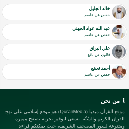
خالد الجليل
حفص عن عاصم
عبد الله عواد الجهني
حفص عن عاصم
علي البراق
قالون عن نافع
أحمد نعينع
حفص عن عاصم
من نحن
موقع القرآن ميديا (QuranMedia) هو موقع إسلامي على نهج
القرآن الكريم والسُنّة. نسعى لتوفير تجربة تصفح مميزة
ومتنوعة لسور المصحف الشريف، حيث يمكنكم قراءة