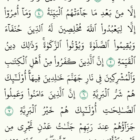
٤
إِلَّا مِنۢ بَعۡدِ مَا جَآءَتۡهُمُ ٱلۡبَيِّنَةُ
وَمَآ أُمِرُوٓاْ
إِلَّا لِيَعۡبُدُواْ ٱللَّهَ مُخۡلِصِينَ لَهُ ٱلدِّينَ حُنَفَآءَ
وَيُقِيمُواْ ٱلصَّلَوٰةَ وَيُؤۡتُواْ ٱلزَّكَوٰةَۚ وَذَٰلِكَ دِينُ
٥
ٱلۡقَيِّمَةِ
إِنَّ ٱلَّذِينَ كَفَرُواْ مِنۡ أَهۡلِ ٱلۡكِتَٰبِ
وَٱلۡمُشۡرِكِينَ فِي نَارِ جَهَنَّمَ خَٰلِدِينَ فِيهَآۚ أُوْلَـٰٓئِكَ
٦
هُمۡ شَرُّ ٱلۡبَرِيَّةِ
إِنَّ ٱلَّذِينَ ءَامَنُواْ وَعَمِلُواْ
٧
ٱلصَّـٰلِحَٰتِ أُوْلَـٰٓئِكَ هُمۡ خَيۡرُ ٱلۡبَرِيَّةِ
جَزَآؤُهُمۡ عِندَ رَبِّهِمۡ جَنَّـٰتُ عَدۡنٖ تَجۡرِي مِن