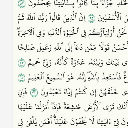
٢٨
ۡخُلۡدِ جَزَآءَۢ بِمَا كَانُواْ بِــَٔايَٰتِنَا يَجۡحَدُونَ
٢٩
ِنَ ٱلۡأَسۡفَلِينَ
إِنَّ ٱلَّذِينَ قَالُواْ رَبُّنَا ٱللَّهُ ثُمَّ
َحۡنُ أَوۡلِيَآؤُكُمۡ فِي ٱلۡحَيَوٰةِ ٱلدُّنۡيَا وَفِي ٱلۡأٓخِرَةِۖ
حۡسَنُ قَوۡلٗا مِّمَّن دَعَآ إِلَى ٱللَّهِ وَعَمِلَ صَٰلِحٗا
٣٤
 بَيۡنَكَ وَبَيۡنَهُۥ عَدَٰوَةٞ كَأَنَّهُۥ وَلِيٌّ حَمِيمٞ
٣٦
 فَٱسۡتَعِذۡ بِٱللَّهِۖ إِنَّهُۥ هُوَ ٱلسَّمِيعُ ٱلۡعَلِيمُ
٣٧
َّذِي خَلَقَهُنَّ إِن كُنتُمۡ إِيَّاهُ تَعۡبُدُونَ
فَإِنِ
أَنَّكَ تَرَى ٱلۡأَرۡضَ خَٰشِعَةٗ فَإِذَآ أَنزَلۡنَا عَلَيۡهَا
َ فِيٓ ءَايَٰتِنَا لَا يَخۡفَوۡنَ عَلَيۡنَآۗ أَفَمَن يُلۡقَىٰ فِي