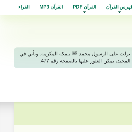
هرس القرآن
القرآن PDF
القرآن MP3
القراء
كية، أي أنها نزلت على الرسول محمد ﷺ بـمكة المكرمة. وتأتي في