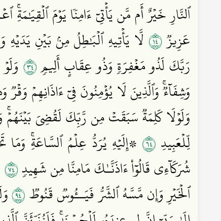
ٱلنَّارِ خَيۡرٌ أَم مَّن يَأۡتِيٓ ءَامِنٗا يَوۡمَ ٱلۡقِيَٰمَةِۚ ٱع
٤١
عَزِيزٞ
لَّا يَأۡتِيهِ ٱلۡبَٰطِلُ مِنۢ بَيۡنِ يَدَيۡهِ
٤٣
رَبَّكَ لَذُو مَغۡفِرَةٖ وَذُو عِقَابٍ أَلِيمٖ
وَلَوۡ ج
وَشِفَآءٞۚ وَٱلَّذِينَ لَا يُؤۡمِنُونَ فِيٓ ءَاذَانِهِمۡ وَقۡرٞ 
وَلَوۡلَا كَلِمَةٞ سَبَقَتۡ مِن رَّبِّكَ لَقُضِيَ بَيۡنَهُمۡۚ 
٤٦
لِّلۡعَبِيدِ
۞إِلَيۡهِ يُرَدُّ عِلۡمُ ٱلسَّاعَةِۚ وَمَا تَ
٤٧
شُرَكَآءِي قَالُوٓاْ ءَاذَنَّـٰكَ مَامِنَّا مِن شَهِيدٖ
وَ
٤٩
ٱلۡخَيۡرِ وَإِن مَّسَّهُ ٱلشَّرُّ فَيَــُٔوسٞ قَنُوطٞ
وَلَئ
إِلَىٰ رَبِّيٓ إِنَّ لِي عِندَهُۥ لَلۡحُسۡنَىٰۚ فَلَنُنَبِّئَنَّ