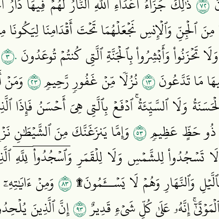
٢٧
ونَ
ذَٰلِكَ جَزَآءُ أَعۡدَآءِ ٱللَّهِ ٱلنَّارُۖ لَهُمۡ فِيهَا دَارُ ٱل
نَا مِنَ ٱلۡجِنِّ وَٱلۡإِنسِ نَجۡعَلۡهُمَا تَحۡتَ أَقۡدَامِنَا لِيَكُونَا م
٣٠
ْ وَلَا تَحۡزَنُواْ وَأَبۡشِرُواْ بِٱلۡجَنَّةِ ٱلَّتِي كُنتُمۡ تُوعَدُونَ
ن
٣٢
٣١
هَا مَا تَدَّعُونَ
نُزُلٗا مِّنۡ غَفُورٖ رَّحِيمٖ
وَمَنۡ أَ
َنَةُ وَلَا ٱلسَّيِّئَةُۚ ٱدۡفَعۡ بِٱلَّتِي هِيَ أَحۡسَنُ فَإِذَا ٱلَّذِي
٣٥
 إِلَّا ذُو حَظٍّ عَظِيمٖ
وَإِمَّا يَنزَغَنَّكَ مِنَ ٱلشَّيۡطَٰنِ نَزۡغٞ
ُۚ لَا تَسۡجُدُواْ لِلشَّمۡسِ وَلَا لِلۡقَمَرِ وَٱسۡجُدُواْۤ لِلَّهِۤ ٱل
٣٨
ٱلَّيۡلِ وَٱلنَّهَارِ وَهُمۡ لَا يَسۡــَٔمُونَ۩
وَمِنۡ ءَايَٰتِهِۦٓ 
٣٩
مَوۡتَىٰٓۚ إِنَّهُۥ عَلَىٰ كُلِّ شَيۡءٖ قَدِيرٌ
إِنَّ ٱلَّذِينَ يُلۡحِدُون