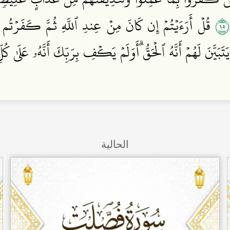
٥١
قُلۡ أَرَءَيۡتُمۡ إِن كَانَ مِنۡ عِندِ ٱللَّهِ ثُمَّ كَفَرۡتُم 
َتَبَيَّنَ لَهُمۡ أَنَّهُ ٱلۡحَقُّۗ أَوَلَمۡ يَكۡفِ بِرَبِّكَ أَنَّهُۥ عَلَىٰ 
الحالية