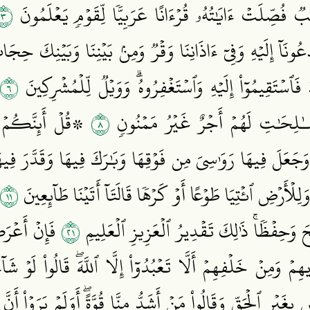
٣
 فُصِّلَتۡ ءَايَٰتُهُۥ قُرۡءَانًا عَرَبِيّٗا لِّقَوۡمٖ يَعۡلَمُونَ
دۡعُونَآ إِلَيۡهِ وَفِيٓ ءَاذَانِنَا وَقۡرٞ وَمِنۢ بَيۡنِنَا وَبَيۡنِكَ حِ
٦
 فَٱسۡتَقِيمُوٓاْ إِلَيۡهِ وَٱسۡتَغۡفِرُوهُۗ وَوَيۡلٞ لِّلۡمُشۡرِكِينَ
٨
صَّـٰلِحَٰتِ لَهُمۡ أَجۡرٌ غَيۡرُ مَمۡنُونٖ
۞قُلۡ أَئِنَّكُمۡ ل
جَعَلَ فِيهَا رَوَٰسِيَ مِن فَوۡقِهَا وَبَٰرَكَ فِيهَا وَقَدَّرَ فِيهَآ أَق
١١
ِلۡأَرۡضِ ٱئۡتِيَا طَوۡعًا أَوۡ كَرۡهٗا قَالَتَآ أَتَيۡنَا طَآئِعِينَ
١٢
ٰبِيحَ وَحِفۡظٗاۚ ذَٰلِكَ تَقۡدِيرُ ٱلۡعَزِيزِ ٱلۡعَلِيمِ
فَإِنۡ أَعۡرَض
 وَمِنۡ خَلۡفِهِمۡ أَلَّا تَعۡبُدُوٓاْ إِلَّا ٱللَّهَۖ قَالُواْ لَوۡ شَآءَ 
غَيۡرِ ٱلۡحَقِّ وَقَالُواْ مَنۡ أَشَدُّ مِنَّا قُوَّةًۖ أَوَلَمۡ يَرَوۡاْ أَنَّ 