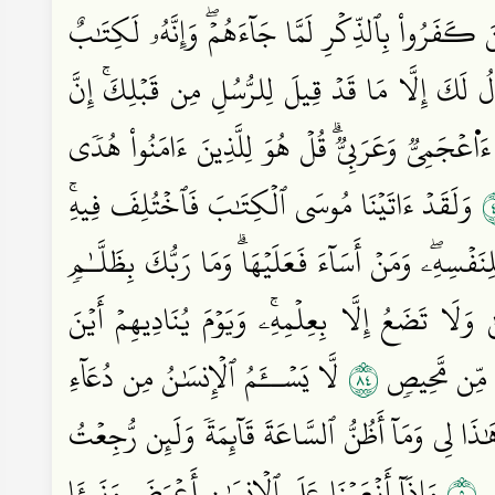
نَ كَفَرُواْ بِٱلذِّكۡرِ لَمَّا جَآءَهُمۡۖ وَإِنَّهُۥ لَكِتَٰبٌ
ُ لَكَ إِلَّا مَا قَدۡ قِيلَ لِلرُّسُلِ مِن قَبۡلِكَۚ إِنَّ
ۖ ءَا۬عۡجَمِيّٞ وَعَرَبِيّٞۗ قُلۡ هُوَ لِلَّذِينَ ءَامَنُواْ هُدٗى
وَلَقَدۡ ءَاتَيۡنَا مُوسَى ٱلۡكِتَٰبَ فَٱخۡتُلِفَ فِيهِۚ
ۡسِهِۦۖ وَمَنۡ أَسَآءَ فَعَلَيۡهَاۗ وَمَا رَبُّكَ بِظَلَّـٰمٖ
لَا تَضَعُ إِلَّا بِعِلۡمِهِۦۚ وَيَوۡمَ يُنَادِيهِمۡ أَيۡنَ
٤٨
ُم مِّن مَّحِيصٖ
لَّا يَسۡــَٔمُ ٱلۡإِنسَٰنُ مِن دُعَآءِ
 هَٰذَا لِي وَمَآ أَظُنُّ ٱلسَّاعَةَ قَآئِمَةٗ وَلَئِن رُّجِعۡتُ
٥٠
ٖ
وَإِذَآ أَنۡعَمۡنَا عَلَى ٱلۡإِنسَٰنِ أَعۡرَضَ وَنَــَٔا