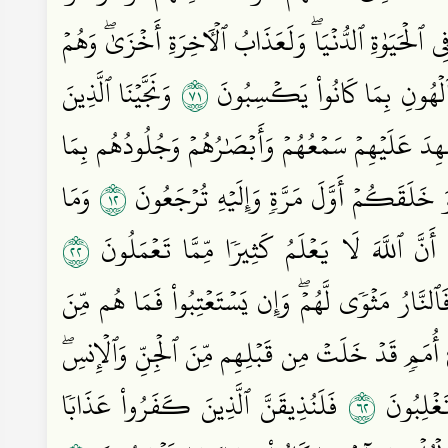
لۡحَيَوٰةِ ٱلدُّنۡيَاۖ وَلَعَذَابُ ٱلۡأٓخِرَةِ أَخۡزَىٰۖ وَهُمۡ
١٧
ِ ٱلۡهُونِ بِمَا كَانُواْ يَكۡسِبُونَ
وَنَجَّيۡنَا ٱلَّذِينَ
هِدَ عَلَيۡهِمۡ سَمۡعُهُمۡ وَأَبۡصَٰرُهُمۡ وَجُلُودُهُم بِمَا
٢١
هُوَ خَلَقَكُمۡ أَوَّلَ مَرَّةٖ وَإِلَيۡهِ تُرۡجَعُونَ
وَمَا
٢٢
َ ٱللَّهَ لَا يَعۡلَمُ كَثِيرٗا مِّمَّا تَعۡمَلُونَ
لنَّارُ مَثۡوٗى لَّهُمۡۖ وَإِن يَسۡتَعۡتِبُواْ فَمَا هُم مِّنَ
فِيٓ أُمَمٖ قَدۡ خَلَتۡ مِن قَبۡلِهِم مِّنَ ٱلۡجِنِّ وَٱلۡإِنسِۖ
٢٦
تَغۡلِبُونَ
فَلَنُذِيقَنَّ ٱلَّذِينَ كَفَرُواْ عَذَابٗا