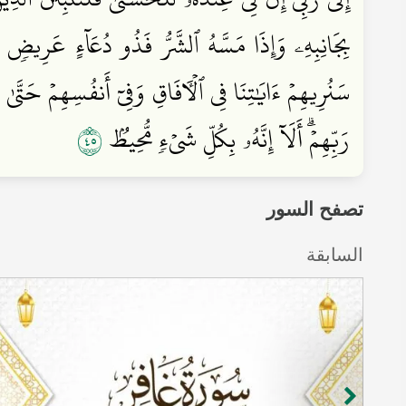
بِجَانِبِهِۦ وَإِذَا مَسَّهُ ٱلشَّرُّ فَذُو دُعَآءٍ عَرِيضٖ
سَنُرِيهِمۡ ءَايَٰتِنَا فِي ٱلۡأٓفَاقِ وَفِيٓ أَنفُسِهِمۡ حَتَّىٰ ي
٥٤
رَبِّهِمۡۗ أَلَآ إِنَّهُۥ بِكُلِّ شَيۡءٖ مُّحِيطُۢ
تصفح السور
السابقة