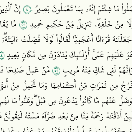
٤٠
ۡمَلُواْ مَا شِئۡتُمۡ إِنَّهُۥ بِمَا تَعۡمَلُونَ بَصِيرٌ
إِنَّ ٱلَّذِي
٤٢
 وَلَا مِنۡ خَلۡفِهِۦۖ تَنزِيلٞ مِّنۡ حَكِيمٍ حَمِيدٖ
مَّا يُقَال
َعَلۡنَٰهُ قُرۡءَانًا أَعۡجَمِيّٗا لَّقَالُواْ لَوۡلَا فُصِّلَتۡ ءَايَٰتُهُۥٓ
٤٤
وَهُوَ عَلَيۡهِمۡ عَمًىۚ أُوْلَـٰٓئِكَ يُنَادَوۡنَ مِن مَّكَانِۭ بَعِيدٖ
٤٥
وَإِنَّهُمۡ لَفِي شَكّٖ مِّنۡهُ مُرِيبٖ
مَّنۡ عَمِلَ صَٰلِحٗا فَلِنَف
خۡرُجُ مِن ثَمَرَٰتٖ مِّنۡ أَكۡمَامِهَا وَمَا تَحۡمِلُ مِنۡ أُنثَىٰ وَ
ضَلَّ عَنۡهُم مَّا كَانُواْ يَدۡعُونَ مِن قَبۡلُۖ وَظَنُّواْ مَا لَه
ِنۡ أَذَقۡنَٰهُ رَحۡمَةٗ مِّنَّا مِنۢ بَعۡدِ ضَرَّآءَ مَسَّتۡهُ لَيَقُولَنَّ
 ٱلَّذِينَ كَفَرُواْ بِمَا عَمِلُواْ وَلَنُذِيقَنَّهُم مِّنۡ عَذَابٍ غَلِيظ