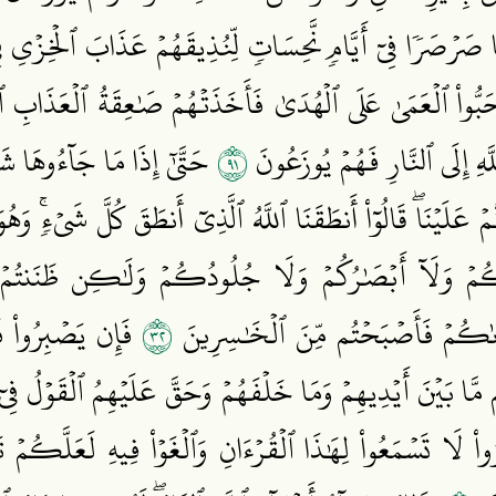
صَرۡصَرٗا فِيٓ أَيَّامٖ نَّحِسَاتٖ لِّنُذِيقَهُمۡ عَذَابَ ٱلۡخِزۡيِ فِي ٱ
َحَبُّواْ ٱلۡعَمَىٰ عَلَى ٱلۡهُدَىٰ فَأَخَذَتۡهُمۡ صَٰعِقَةُ ٱلۡعَذَاب
١٩
لَّهِ إِلَى ٱلنَّارِ فَهُمۡ يُوزَعُونَ
حَتَّىٰٓ إِذَا مَا جَآءُوهَا شَ
ۡ عَلَيۡنَاۖ قَالُوٓاْ أَنطَقَنَا ٱللَّهُ ٱلَّذِيٓ أَنطَقَ كُلَّ شَيۡءٖۚ وَ
 وَلَآ أَبۡصَٰرُكُمۡ وَلَا جُلُودُكُمۡ وَلَٰكِن ظَنَنتُمۡ أَنّ
٢٣
َىٰكُمۡ فَأَصۡبَحۡتُم مِّنَ ٱلۡخَٰسِرِينَ
فَإِن يَصۡبِرُواْ فَٱ
َهُم مَّا بَيۡنَ أَيۡدِيهِمۡ وَمَا خَلۡفَهُمۡ وَحَقَّ عَلَيۡهِمُ ٱلۡقَوۡلُ 
 لَا تَسۡمَعُواْ لِهَٰذَا ٱلۡقُرۡءَانِ وَٱلۡغَوۡاْ فِيهِ لَعَلَّكُمۡ 