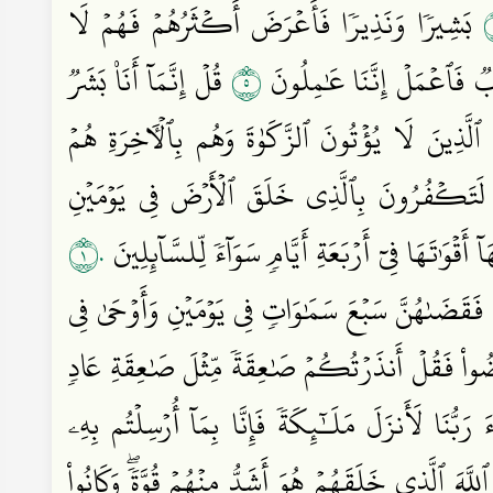
بَشِيرٗا وَنَذِيرٗا فَأَعۡرَضَ أَكۡثَرُهُمۡ فَهُمۡ لَا
٥
جَابٞ فَٱعۡمَلۡ إِنَّنَا عَٰمِلُونَ
قُلۡ إِنَّمَآ أَنَا۠ بَشَرٞ
ٱلَّذِينَ لَا يُؤۡتُونَ ٱلزَّكَوٰةَ وَهُم بِٱلۡأٓخِرَةِ هُمۡ
َتَكۡفُرُونَ بِٱلَّذِي خَلَقَ ٱلۡأَرۡضَ فِي يَوۡمَيۡنِ
١٠
ۡوَٰتَهَا فِيٓ أَرۡبَعَةِ أَيَّامٖ سَوَآءٗ لِّلسَّآئِلِينَ
فَقَضَىٰهُنَّ سَبۡعَ سَمَٰوَاتٖ فِي يَوۡمَيۡنِ وَأَوۡحَىٰ فِي
ُواْ فَقُلۡ أَنذَرۡتُكُمۡ صَٰعِقَةٗ مِّثۡلَ صَٰعِقَةِ عَادٖ
رَبُّنَا لَأَنزَلَ مَلَـٰٓئِكَةٗ فَإِنَّا بِمَآ أُرۡسِلۡتُم بِهِۦ
ٱللَّهَ ٱلَّذِي خَلَقَهُمۡ هُوَ أَشَدُّ مِنۡهُمۡ قُوَّةٗۖ وَكَانُواْ