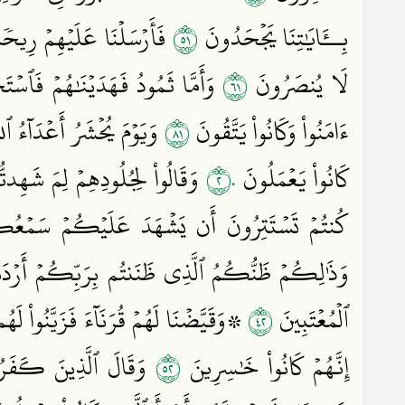
١٥
بِــَٔايَٰتِنَا يَجۡحَدُونَ
فَأَرۡسَلۡنَا عَلَيۡهِمۡ رِيحٗا 
١٦
لَا يُنصَرُونَ
وَأَمَّا ثَمُودُ فَهَدَيۡنَٰهُمۡ فَٱسۡت
١٨
ءَامَنُواْ وَكَانُواْ يَتَّقُونَ
وَيَوۡمَ يُحۡشَرُ أَعۡدَآءُ ٱل
٢٠
كَانُواْ يَعۡمَلُونَ
وَقَالُواْ لِجُلُودِهِمۡ لِمَ شَهِدتُّم
كُنتُمۡ تَسۡتَتِرُونَ أَن يَشۡهَدَ عَلَيۡكُمۡ سَمۡعُكُمۡ
وَذَٰلِكُمۡ ظَنُّكُمُ ٱلَّذِي ظَنَنتُم بِرَبِّكُمۡ أَرۡد
٢٤
ٱلۡمُعۡتَبِينَ
۞وَقَيَّضۡنَا لَهُمۡ قُرَنَآءَ فَزَيَّنُواْ ل
٢٥
إِنَّهُمۡ كَانُواْ خَٰسِرِينَ
وَقَالَ ٱلَّذِينَ كَفَرُواْ