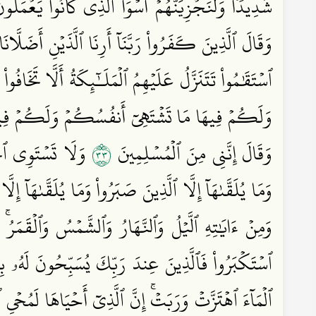
شَدِيدٗا وَلَنَجۡزِيَنَّهُمۡ أَسۡوَأَ ٱلَّذِي كَانُواْ يَعۡمَلُ
وَقَالَ ٱلَّذِينَ كَفَرُواْ رَبَّنَآ أَرِنَا ٱلَّذَيۡنِ أَضَلَّا
ٱسۡتَقَٰمُواْ تَتَنَزَّلُ عَلَيۡهِمُ ٱلۡمَلَـٰٓئِكَةُ أَلَّا تَخَافُوا
وَلَكُمۡ فِيهَا مَا تَشۡتَهِيٓ أَنفُسُكُمۡ وَلَكُمۡ فِي
٣٣
وَقَالَ إِنَّنِي مِنَ ٱلۡمُسۡلِمِينَ
وَلَا تَسۡتَوِي ٱلۡحَس
وَمَا يُلَقَّىٰهَآ إِلَّا ٱلَّذِينَ صَبَرُواْ وَمَا يُلَقَّىٰهَآ
وَمِنۡ ءَايَٰتِهِ ٱلَّيۡلُ وَٱلنَّهَارُ وَٱلشَّمۡسُ وَٱلۡقَمَر
ٱسۡتَكۡبَرُواْ فَٱلَّذِينَ عِندَ رَبِّكَ يُسَبِّحُونَ لَهُۥ بِ
ٱلۡمَآءَ ٱهۡتَزَّتۡ وَرَبَتۡۚ إِنَّ ٱلَّذِيٓ أَحۡيَاهَا لَمُحۡيِ ٱلۡ