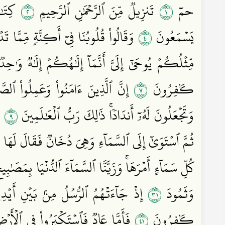
٢
١
حمٓ
تَنزِيلٞ مِّنَ ٱلرَّحۡمَٰنِ ٱلرَّحِيمِ
كِتَٰبٞ
٤
يَسۡمَعُونَ
وَقَالُواْ قُلُوبُنَا فِيٓ أَكِنَّةٖ مِّمَّا تَ
مِّثۡلُكُمۡ يُوحَىٰٓ إِلَيَّ أَنَّمَآ إِلَٰهُكُمۡ إِلَٰهٞ وَٰحِدٞ
٧
كَٰفِرُونَ
إِنَّ ٱلَّذِينَ ءَامَنُواْ وَعَمِلُواْ ٱل
٩
وَتَجۡعَلُونَ لَهُۥٓ أَندَادٗاۚ ذَٰلِكَ رَبُّ ٱلۡعَٰلَمِينَ
وَ
ثُمَّ ٱسۡتَوَىٰٓ إِلَى ٱلسَّمَآءِ وَهِيَ دُخَانٞ فَقَالَ لَهَا وَل
كُلِّ سَمَآءٍ أَمۡرَهَاۚ وَزَيَّنَّا ٱلسَّمَآءَ ٱلدُّنۡيَا بِمَصَ
١٣
وَثَمُودَ
إِذۡ جَآءَتۡهُمُ ٱلرُّسُلُ مِنۢ بَيۡنِ أَيۡدِيهِمۡ
١٤
كَٰفِرُونَ
فَأَمَّا عَادٞ فَٱسۡتَكۡبَرُواْ فِي ٱلۡأَرۡضِ بِ