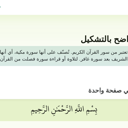
ف
ضح بالتشكيل
ون من 54 آيات، وهي تعتبر من سور القرآن الكريم. تُصنّف على أنها سورة م
في صفحة واحدة
بِسْمِ اللَّهِ الرَّحْمَٰنِ الرَّحِيمِ