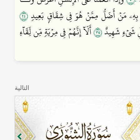
٥٢
بِهِۦ مَنۡ أَضَلُّ مِمَّنۡ هُوَ فِي شِقَاقِۭ بَعِيدٖ
٥٣
كُلِّ شَيۡءٖ شَهِيدٌ
أَلَآ إِنَّهُمۡ فِي مِرۡيَةٖ مِّن لِّقَآءِ
التالية