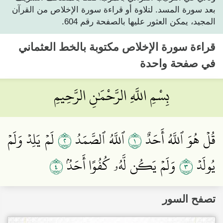
بعد سورة المسد. لتلاوة أو قراءة سورة الإخلاص من القرآن
المجيد، يمكن العثور عليها بالصفحة رقم 604.
قراءة
سورة الإخلاص
مكتوبة بالخط العثماني
في صفحة واحدة
بِسْمِ اللَّهِ الرَّحْمَٰنِ الرَّحِيمِ
٢
١
قُلۡ هُوَ ٱللَّهُ أَحَدٌ
ٱللَّهُ ٱلصَّمَدُ
لَمۡ يَلِدۡ وَلَمۡ
٤
٣
يُولَدۡ
وَلَمۡ يَكُن لَّهُۥ كُفُوًا أَحَدُۢ
تصفح السور