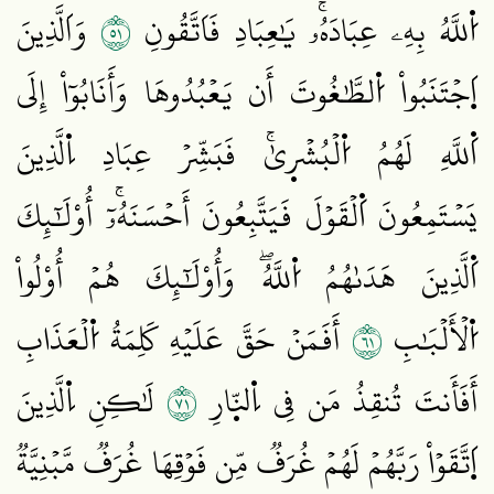
١٥
اُ۬للَّهُ بِهِۦ عِبَادَهُۥۚ يَٰعِبَادِ فَاَتَّقُونِ
وَاَلَّذِينَ
اَ۪جۡتَنَبُواْ اُ۬لطَّٰغُوتَ أَن يَعۡبُدُوهَا وَأَنَابُوٓاْ إِلَى
اَ۬للَّهِ لَهُمُ اُ۬لۡبُشۡر۪يٰۚ فَبَشِّرۡ عِبَادِ اِ۬لَّذِينَ
يَسۡتَمِعُونَ اَ۬لۡقَوۡلَ فَيَتَّبِعُونَ أَحۡسَنَهُۥٓۚ أُوْلَٰٓئِكَ
اَ۬لَّذِينَ هَدَىٰهُمُ اُ۬للَّهُۖ وَأُوْلَٰٓئِكَ هُمۡ أُوْلُواْ
١٦
اُ۬لۡأَلۡبَٰبِ
أَفَمَنۡ حَقَّ عَلَيۡهِ كَلِمَةُ اُ۬لۡعَذَابِ
١٧
أَفَأَنتَ تُنقِذُ مَن فِي اِ۬لنّ۪ارِ
لَٰكِنِ اِ۬لَّذِينَ
اَ۪تَّقَوۡاْ رَبَّهُمۡ لَهُمۡ غُرَفٞ مِّن فَوۡقِهَا غُرَفٞ مَّبۡنِيَّةٞ