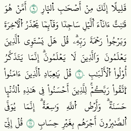
٩
قَلِيلًا إِنَّكَ مِنۡ أَصۡحَٰبِ اِ۬لنّ۪ارِ
أَمَّنۡ هُوَ
قَٰنِتٌ ءَانَآءَ اَ۬لَّيۡلِ سَاجِدٗا وَقَآئِمٗا يَحۡذَرُ اُ۬لۡأٓخِرَةَ
وَيَرۡجُواْ رَحۡمَةَ رَبِّهِۦۗ قُلۡ هَلۡ يَسۡتَوِي اِ۬لَّذِينَ
يَعۡلَمُونَ وَاَلَّذِينَ لَا يَعۡلَمُونَۗ إِنَّمَا يَتَذَكَّرُ
١٠
أُوْلُواْ اُ۬لۡأَلۡبَٰبِ
قُلۡ يَٰعِبَادِ اِ۬لَّذِينَ ءَامَنُواْ
اُ۪تَّقُواْ رَبَّكُمۡۚ لِلَّذِينَ أَحۡسَنُواْ فِي هَٰذِهِ اِ۬لدُّنۡيۭا
حَسَنَةٞۗ وَأَرۡضُ اُ۬للَّهِ وَٰسِعَةٌۗ إِنَّمَا يُوَفَّى
١١
اَ۬لصَّٰبِرُونَ أَجۡرَهُم بِغَيۡرِ حِسَابٖ
قُلۡ إِنِّيٓ