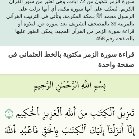
سورة الزمر تتكون من 72 آيات، وهي تعتبر من سور القرآن
الكريم. تُصنّف على أنها سورة مكية، أي أنها نزلت على
الرسول محمد ﷺ بـمكة المكرمة. وتأتي في الترتيب القرآني
بالمرتبة 39 بالمصحف الشريف بعد سورة ص. لتلاوة أو
قراءة سورة الزمر من القرآن المجيد، يمكن العثور عليها
بالصفحة رقم 458.
قراءة
سورة الزمر
مكتوبة بالخط العثماني في
صفحة واحدة
بِسْمِ اللَّهِ الرَّحْمَٰنِ الرَّحِيمِ
١
تَنزِيلُ اُ۬لۡكِتَٰبِ مِنَ اَ۬للَّهِ اِ۬لۡعَزِيزِ اِ۬لۡحَكِيمِ
إِنَّآ أَنزَلۡنَآ إِلَيۡكَ اَ۬لۡكِتَٰبَ بِالۡحَقِّ فَاَعۡبُدِ اِ۬للَّهَ