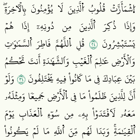
اُ۪شۡمَأَزَّتۡ قُلُوبُ اُ۬لَّذِينَ لَا يُؤۡمِنُونَ بِالۡأٓخِرَةِۖ
وَإِذَا ذُكِرَ اَ۬لَّذِينَ مِن دُونِهِۦٓ إِذَا هُمۡ
٤٢
يَسۡتَبۡشِرُونَ
قُلِ اِ۬للَّهُمَّ فَاطِرَ اَ۬لسَّمَٰوَٰتِ
وَاَلۡأَرۡضِ عَٰلِمَ اَ۬لۡغَيۡبِ وَاَلشَّهَٰدَةِ أَنتَ تَحۡكُمُ
٤٣
بَيۡنَ عِبَادِكَ فِي مَا كَانُواْ فِيهِ يَخۡتَلِفُونَ
وَلَوۡ
أَنَّ لِلَّذِينَ ظَلَمُواْ مَا فِي اِ۬لۡأَرۡضِ جَمِيعٗا وَمِثۡلَهُۥ
مَعَهُۥ لَاَفۡتَدَوۡاْ بِهِۦ مِن سُوٓءِ اِ۬لۡعَذَابِ يَوۡمَ
اَ۬لۡقِيَٰمَةِۚ وَبَدَا لَهُم مِّنَ اَ۬للَّهِ مَا لَمۡ يَكُونُواْ