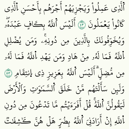
اَ۬لَّذِي عَمِلُواْ وَيَجۡزِيَهُمۡ أَجۡرَهُم بِأَحۡسَنِ اِ۬لَّذِي
٣٤
كَانُواْ يَعۡمَلُونَ
أَلَيۡسَ اَ۬للَّهُ بِكَافٍ عَبۡدَهُۥۖ
وَيُخَوِّفُونَكَ بِالَّذِينَ مِن دُونِهِۦۚ وَمَن يُضۡلِلِ
اِ۬للَّهُ فَمَا لَهُۥ مِنۡ هَادٖ وَمَن يَهۡدِ اِ۬للَّهُ فَمَا لَهُۥ
٣٥
مِن مُّضِلٍّۗ أَلَيۡسَ اَ۬للَّهُ بِعَزِيزٖ ذِي اِ۪نتِقَامٖ
وَلَئِن سَأَلۡتَهُم مَّنۡ خَلَقَ اَ۬لسَّمَٰوَٰتِ وَاَلۡأَرۡضَ
لَيَقُولُنَّ اَ۬للَّهُۚ قُلۡ أَفَرَءَيۡتُم مَّا تَدۡعُونَ مِن دُونِ
اِ۬للَّهِ إِنۡ أَرَادَنِيَ اَ۬للَّهُ بِضُرٍّ هَلۡ هُنَّ كَٰشِفَٰتٞ