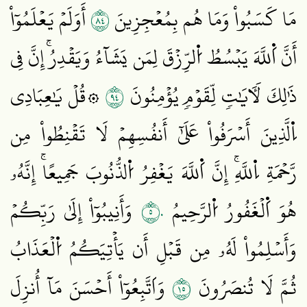
٤٨
مَا كَسَبُواْ وَمَا هُم بِمُعۡجِزِينَ
أَوَلَمۡ يَعۡلَمُوٓاْ
أَنَّ اَ۬للَّهَ يَبۡسُطُ اُ۬لرِّزۡقَ لِمَن يَشَآءُ وَيَقۡدِرُۚ إِنَّ فِي
٤٩
ذَٰلِكَ لَأٓيَٰتٖ لِّقَوۡمٖ يُؤۡمِنُونَ
۞قُلۡ يَٰعِبَادِي
اِ۬لَّذِينَ أَسۡرَفُواْ عَلَىٰٓ أَنفُسِهِمۡ لَا تَقۡنِطُواْ مِن
رَّحۡمَةِ اِ۬للَّهِۚ إِنَّ اَ۬للَّهَ يَغۡفِرُ اُ۬لذُّنُوبَ جَمِيعًاۚ إِنَّهُۥ
٥٠
هُوَ اَ۬لۡغَفُورُ اُ۬لرَّحِيمُ
وَأَنِيبُوٓاْ إِلَىٰ رَبِّكُمۡ
وَأَسۡلِمُواْ لَهُۥ مِن قَبۡلِ أَن يَأۡتِيَكُمُ اُ۬لۡعَذَابُ
٥١
ثُمَّ لَا تُنصَرُونَ
وَاَتَّبِعُوٓاْ أَحۡسَنَ مَآ أُنزِلَ