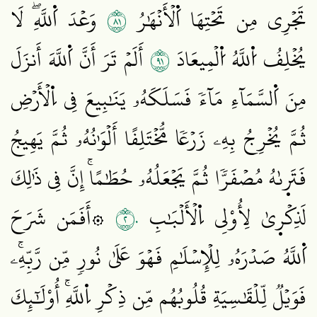
١٨
تَجۡرِي مِن تَحۡتِهَا اَ۬لۡأَنۡهَٰرُ
وَعۡدَ اَ۬للَّهِۖ لَا
١٩
يُخۡلِفُ اُ۬للَّهُ اُ۬لۡمِيعَادَ
أَلَمۡ تَرَ أَنَّ اَ۬للَّهَ أَنزَلَ
مِنَ اَ۬لسَّمَآءِ مَآءٗ فَسَلَكَهُۥ يَنَٰبِيعَ فِي اِ۬لۡأَرۡضِ
ثُمَّ يُخۡرِجُ بِهِۦ زَرۡعٗا مُّخۡتَلِفًا أَلۡوَٰنُهُۥ ثُمَّ يَهِيجُ
فَتَر۪ىٰهُ مُصۡفَرّٗا ثُمَّ يَجۡعَلُهُۥ حُطَٰمًاۚ إِنَّ فِي ذَٰلِكَ
٢٠
لَذِكۡر۪يٰ لِأُوْلِي اِ۬لۡأَلۡبَٰبِ
۞أَفَمَن شَرَحَ
اَ۬للَّهُ صَدۡرَهُۥ لِلۡإِسۡلَٰمِ فَهۡوَ عَلَىٰ نُورٖ مِّن رَّبِّهِۦۚ
فَوَيۡلٞ لِّلۡقَٰسِيَةِ قُلُوبُهُم مِّن ذِكۡرِ اِ۬للَّهِۚ أُوْلَٰٓئِكَ