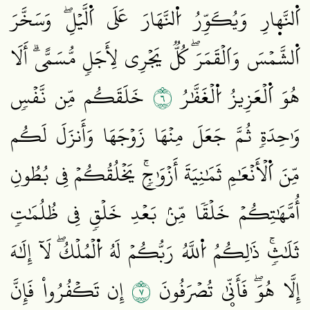
اَ۬لنَّه۪ارِ وَيُكَوِّرُ اُ۬لنَّهَارَ عَلَى اَ۬لَّيۡلِۖ وَسَخَّرَ
اَ۬لشَّمۡسَ وَاَلۡقَمَرَۖ كُلّٞ يَجۡرِي لِأَجَلٖ مُّسَمًّىۗ أَلَا
٦
هُوَ اَ۬لۡعَزِيزُ اُ۬لۡغَفَّٰرُ
خَلَقَكُم مِّن نَّفۡسٖ
وَٰحِدَةٖ ثُمَّ جَعَلَ مِنۡهَا زَوۡجَهَا وَأَنزَلَ لَكُم
مِّنَ اَ۬لۡأَنۡعَٰمِ ثَمَٰنِيَةَ أَزۡوَٰجٖۚ يَخۡلُقُكُمۡ فِي بُطُونِ
أُمَّهَٰتِكُمۡ خَلۡقٗا مِّنۢ بَعۡدِ خَلۡقٖ فِي ظُلُمَٰتٖ
ثَلَٰثٖۚ ذَٰلِكُمُ اُ۬للَّهُ رَبُّكُمۡ لَهُ اُ۬لۡمُلۡكُۖ لَآ إِلَٰهَ
٧
إِلَّا هُوَۖ فَأَنّۭيٰ تُصۡرَفُونَ
إِن تَكۡفُرُواْ فَإِنَّ