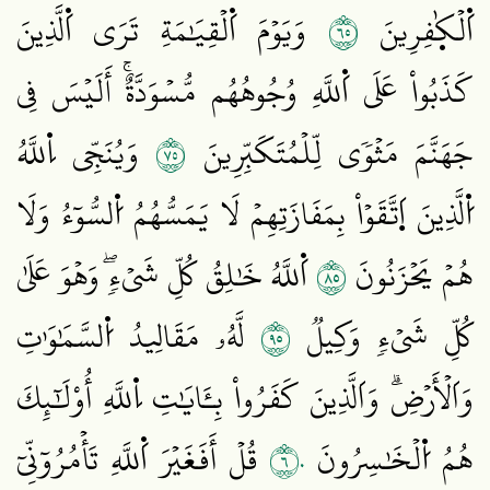
٥٦
اَ۬لۡكٰ۪فِرِينَ
وَيَوۡمَ اَ۬لۡقِيَٰمَةِ تَرَى اَ۬لَّذِينَ
كَذَبُواْ عَلَى اَ۬للَّهِ وُجُوهُهُم مُّسۡوَدَّةٌۚ أَلَيۡسَ فِي
٥٧
جَهَنَّمَ مَثۡوٗى لِّلۡمُتَكَبِّرِينَ
وَيُنَجِّي اِ۬للَّهُ
اُ۬لَّذِينَ اَ۪تَّقَوۡاْ بِمَفَازَتِهِمۡ لَا يَمَسُّهُمُ اُ۬لسُّوٓءُ وَلَا
٥٨
هُمۡ يَحۡزَنُونَ
اَ۬للَّهُ خَٰلِقُ كُلِّ شَيۡءٖۖ وَهۡوَ عَلَىٰ
٥٩
كُلِّ شَيۡءٖ وَكِيلٞ
لَّهُۥ مَقَالِيدُ اُ۬لسَّمَٰوَٰتِ
وَاَلۡأَرۡضِۗ وَاَلَّذِينَ كَفَرُواْ بِـَٔايَٰتِ اِ۬للَّهِ أُوْلَٰٓئِكَ
٦٠
هُمُ اُ۬لۡخَٰسِرُونَ
قُلۡ أَفَغَيۡرَ اَ۬للَّهِ تَأۡمُرُوٓنِّيٓ