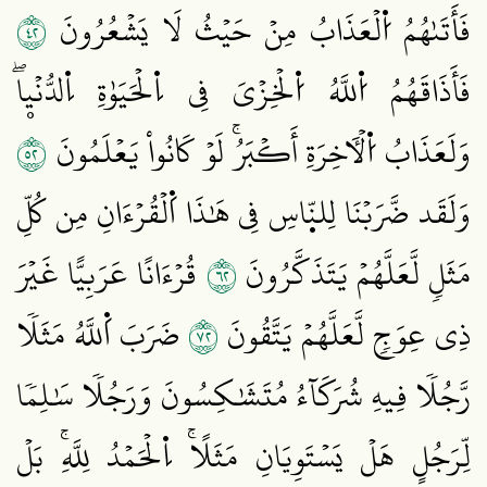
٢٤
فَأَتَىٰهُمُ اُ۬لۡعَذَابُ مِنۡ حَيۡثُ لَا يَشۡعُرُونَ
فَأَذَاقَهُمُ اُ۬للَّهُ اُ۬لۡخِزۡيَ فِي اِ۬لۡحَيَوٰةِ اِ۬لدُّنۡيۭاۖ
٢٥
وَلَعَذَابُ اُ۬لۡأٓخِرَةِ أَكۡبَرُۚ لَوۡ كَانُواْ يَعۡلَمُونَ
وَلَقَد ضَّرَبۡنَا لِلنّ۪اسِ فِي هَٰذَا اَ۬لۡقُرۡءَانِ مِن كُلِّ
٢٦
مَثَلٖ لَّعَلَّهُمۡ يَتَذَكَّرُونَ
قُرۡءَانًا عَرَبِيًّا غَيۡرَ
٢٧
ذِي عِوَجٖ لَّعَلَّهُمۡ يَتَّقُونَ
ضَرَبَ اَ۬للَّهُ مَثَلٗا
رَّجُلٗا فِيهِ شُرَكَآءُ مُتَشَٰكِسُونَ وَرَجُلٗا سَٰلِمٗا
لِّرَجُلٍ هَلۡ يَسۡتَوِيَانِ مَثَلًاۚ اِ۬لۡحَمۡدُ لِلَّهِۚ بَلۡ