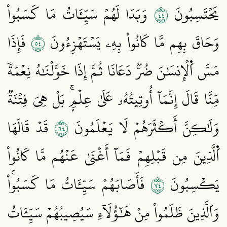
٤٤
يَحۡتَسِبُونَ
وَبَدَا لَهُمۡ سَيِّـَٔاتُ مَا كَسَبُواْ
٤٥
وَحَاقَ بِهِم مَّا كَانُواْ بِهِۦ يَسۡتَهۡزِءُونَ
فَإِذَا
مَسَّ اَ۬لۡإِنسَٰنَ ضُرّٞ دَعَانَا ثُمَّ إِذَا خَوَّلۡنَٰهُ نِعۡمَةٗ
مِّنَّا قَالَ إِنَّمَآ أُوتِيتُهُۥ عَلَىٰ عِلۡمِۢۚ بَلۡ هِيَ فِتۡنَةٞ
٤٦
وَلَٰكِنَّ أَكۡثَرَهُمۡ لَا يَعۡلَمُونَ
قَدۡ قَالَهَا
اَ۬لَّذِينَ مِن قَبۡلِهِمۡ فَمَآ أَغۡنَىٰ عَنۡهُم مَّا كَانُواْ
٤٧
يَكۡسِبُونَ
فَأَصَابَهُمۡ سَيِّـَٔاتُ مَا كَسَبُواْۚ
وَاَلَّذِينَ ظَلَمُواْ مِنۡ هَٰٓؤُلَآءِ سَيُصِيبُهُمۡ سَيِّـَٔاتُ