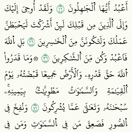
٦١
أَعۡبُدُ أَيُّهَا اَ۬لۡجَٰهِلُونَ
وَلَقَدۡ أُوحِيَ إِلَيۡكَ
وَإِلَى اَ۬لَّذِينَ مِن قَبۡلِكَ لَئِنۡ أَشۡرَكۡتَ لَيَحۡبَطَنَّ
٦٢
عَمَلُكَ وَلَتَكُونَنَّ مِنَ اَ۬لۡخَٰسِرِينَ
بَلِ اِ۬للَّهَ
٦٣
فَاَعۡبُدۡ وَكُن مِّنَ اَ۬لشَّٰكِرِينَ
۞وَمَا قَدَرُواْ
اُ۬للَّهَ حَقَّ قَدۡرِهِۦ وَاَلۡأَرۡضُ جَمِيعٗا قَبۡضَتُهُۥ يَوۡمَ
اَ۬لۡقِيَٰمَةِ وَاَلسَّمَٰوَٰتُ مَطۡوِيَّٰتُۢ بِيَمِينِهِۦۚ
٦٤
سُبۡحَٰنَهُۥ وَتَعَٰلَىٰ عَمَّا يُشۡرِكُونَ
وَنُفِخَ فِي
اِ۬لصُّورِ فَصَعِقَ مَن فِي اِ۬لسَّمَٰوَٰتِ وَمَن فِي