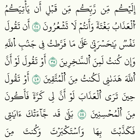
إِلَيۡكُم مِّن رَّبِّكُم مِّن قَبۡلِ أَن يَأۡتِيَكُمُ
٥٢
اُ۬لۡعَذَابُ بَغۡتَةٗ وَأَنتُمۡ لَا تَشۡعُرُونَ
أَن تَقُولَ
نَفۡسٞ يَٰحَسۡرَتۭيٰ عَلَىٰ مَا فَرَّطتُ فِي جَنۢبِ اِ۬للَّهِ
٥٣
وَإِن كُنتُ لَمِنَ اَ۬لسَّٰخِرِينَ
أَوۡ تَقُولَ لَوۡ أَنَّ
٥٤
اَ۬للَّهَ هَدَىٰنِي لَكُنتُ مِنَ اَ۬لۡمُتَّقِينَ
أَوۡ تَقُولَ
حِينَ تَرَى اَ۬لۡعَذَابَ لَوۡ أَنَّ لِي كَرَّةٗ فَأَكُونَ
٥٥
مِنَ اَ۬لۡمُحۡسِنِينَ
بَلَىٰ قَد جَّآءَتۡكَ ءَايَٰتِي
فَكَذَّبۡتَ بِهَا وَاَسۡتَكۡبَرۡتَ وَكُنتَ مِنَ