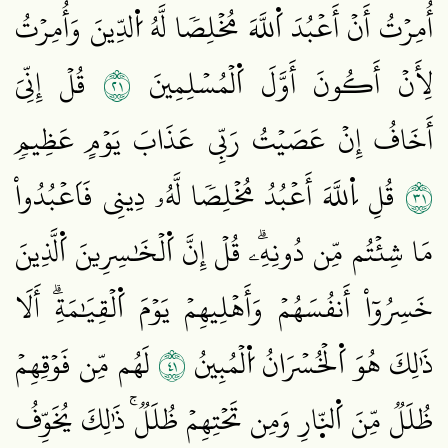
أُمِرۡتُ أَنۡ أَعۡبُدَ اَ۬للَّهَ مُخۡلِصٗا لَّهُ اُ۬لدِّينَ وَأُمِرۡتُ
١٢
لِأَنۡ أَكُونَ أَوَّلَ اَ۬لۡمُسۡلِمِينَ
قُلۡ إِنِّيَ
أَخَافُ إِنۡ عَصَيۡتُ رَبِّي عَذَابَ يَوۡمٍ عَظِيمٖ
١٣
قُلِ اِ۬للَّهَ أَعۡبُدُ مُخۡلِصٗا لَّهُۥ دِينِي فَاَعۡبُدُواْ
مَا شِئۡتُم مِّن دُونِهِۦۗ قُلۡ إِنَّ اَ۬لۡخَٰسِرِينَ اَ۬لَّذِينَ
خَسِرُوٓاْ أَنفُسَهُمۡ وَأَهۡلِيهِمۡ يَوۡمَ اَ۬لۡقِيَٰمَةِۗ أَلَا
١٤
ذَٰلِكَ هُوَ اَ۬لۡخُسۡرَانُ اُ۬لۡمُبِينُ
لَهُم مِّن فَوۡقِهِمۡ
ظُلَلٞ مِّنَ اَ۬لنّ۪ارِ وَمِن تَحۡتِهِمۡ ظُلَلٞۚ ذَٰلِكَ يُخَوِّفُ