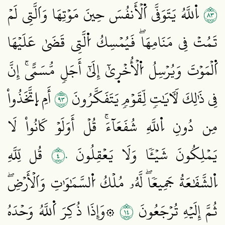
٣٨
اِ۬للَّهُ يَتَوَفَّى اَ۬لۡأَنفُسَ حِينَ مَوۡتِهَا وَاَلَّتِي لَمۡ
تَمُتۡ فِي مَنَامِهَاۖ فَيُمۡسِكُ اُ۬لَّتِي قَضَىٰ عَلَيۡهَا
اَ۬لۡمَوۡتَ وَيُرۡسِلُ اُ۬لۡأُخۡر۪يٰٓ إِلَىٰٓ أَجَلٖ مُّسَمًّىۚ إِنَّ
٣٩
فِي ذَٰلِكَ لَأٓيَٰتٖ لِّقَوۡمٖ يَتَفَكَّرُونَ
أَمِ اِ۪تَّخَذُواْ
مِن دُونِ اِ۬للَّهِ شُفَعَآءَۚ قُلۡ أَوَلَوۡ كَانُواْ لَا
٤٠
يَمۡلِكُونَ شَيۡـٔٗا وَلَا يَعۡقِلُونَ
قُل لِّلَّهِ
اِ۬لشَّفَٰعَةُ جَمِيعٗاۖ لَّهُۥ مُلۡكُ اُ۬لسَّمَٰوَٰتِ وَاَلۡأَرۡضِۖ
٤١
ثُمَّ إِلَيۡهِ تُرۡجَعُونَ
۞وَإِذَا ذُكِرَ اَ۬للَّهُ وَحۡدَهُ