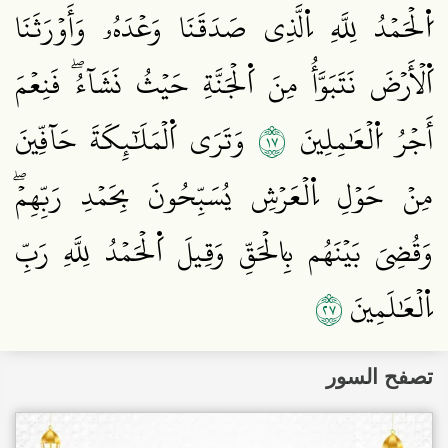
اُ۬لۡحَمۡدُ لِلَّهِ اِ۬لَّذِي صَدَقَنَا وَعۡدَهُۥ وَأَوۡرَثَنَا
اَ۬لۡأَرۡضَ نَتَبَوَّأُ مِنَ اَ۬لۡجَنَّةِ حَيۡثُ نَشَآءُۖ فَنِعۡمَ
٧١
أَجۡرُ اُ۬لۡعَٰمِلِينَ
وَتَرَى اَ۬لۡمَلَٰٓئِكَةَ حَآفِّينَ
مِنۡ حَوۡلِ اِ۬لۡعَرۡشِ يُسَبِّحُونَ بِحَمۡدِ رَبِّهِمۡۖ
وَقُضِيَ بَيۡنَهُم بِالۡحَقِّ وَقِيلَ اَ۬لۡحَمۡدُ لِلَّهِ رَبِّ
٧٢
اِ۬لۡعَٰلَمِينَ
تصفح السور