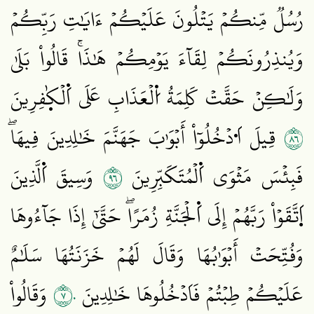
رُسُلٞ مِّنكُمۡ يَتۡلُونَ عَلَيۡكُمۡ ءَايَٰتِ رَبِّكُمۡ
وَيُنذِرُونَكُمۡ لِقَآءَ يَوۡمِكُمۡ هَٰذَاۚ قَالُواْ بَلَىٰ
وَلَٰكِنۡ حَقَّتۡ كَلِمَةُ اُ۬لۡعَذَابِ عَلَى اَ۬لۡكٰ۪فِرِينَ
٦٨
قِيلَ اَ۟دۡخُلُوٓاْ أَبۡوَٰبَ جَهَنَّمَ خَٰلِدِينَ فِيهَاۖ
٦٩
فَبِئۡسَ مَثۡوَى اَ۬لۡمُتَكَبِّرِينَ
وَسِيقَ اَ۬لَّذِينَ
اَ۪تَّقَوۡاْ رَبَّهُمۡ إِلَى اَ۬لۡجَنَّةِ زُمَرًاۖ حَتَّىٰٓ إِذَا جَآءُوهَا
وَفُتِّحَتۡ أَبۡوَٰبُهَا وَقَالَ لَهُمۡ خَزَنَتُهَا سَلَٰمٌ
٧٠
عَلَيۡكُمۡ طِبۡتُمۡ فَاَدۡخُلُوهَا خَٰلِدِينَ
وَقَالُواْ