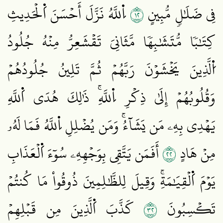
٢١
فِي ضَلَٰلٖ مُّبِينٍ
اِ۬للَّهُ نَزَّلَ أَحۡسَنَ اَ۬لۡحَدِيثِ
كِتَٰبٗا مُّتَشَٰبِهٗا مَّثَانِيَ تَقۡشَعِرُّ مِنۡهُ جُلُودُ
اُ۬لَّذِينَ يَخۡشَوۡنَ رَبَّهُمۡ ثُمَّ تَلِينُ جُلُودُهُمۡ
وَقُلُوبُهُمۡ إِلَىٰ ذِكۡرِ اِ۬للَّهِۚ ذَٰلِكَ هُدَى اَ۬للَّهِ
يَهۡدِي بِهِۦ مَن يَشَآءُۚ وَمَن يُضۡلِلِ اِ۬للَّهُ فَمَا لَهُۥ
٢٢
مِنۡ هَادٍ
أَفَمَن يَتَّقِي بِوَجۡهِهِۦ سُوٓءَ اَ۬لۡعَذَابِ
يَوۡمَ اَ۬لۡقِيَٰمَةِۚ وَقِيلَ لِلظَّٰلِمِينَ ذُوقُواْ مَا كُنتُمۡ
٢٣
تَكۡسِبُونَ
كَذَّبَ اَ۬لَّذِينَ مِن قَبۡلِهِمۡ