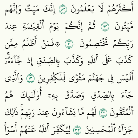
٢٨
أَكۡثَرُهُمۡ لَا يَعۡلَمُونَ
إِنَّكَ مَيِّتٞ وَإِنَّهُم
٢٩
مَّيِّتُونَ
ثُمَّ إِنَّكُمۡ يَوۡمَ اَ۬لۡقِيَٰمَةِ عِندَ
٣٠
رَبِّكُمۡ تَخۡتَصِمُونَ
۞فَمَنۡ أَظۡلَمُ مِمَّن
كَذَبَ عَلَى اَ۬للَّهِ وَكَذَّبَ بِالصِّدۡقِ إِذ جَّآءَهُۥٓۚ
٣١
أَلَيۡسَ فِي جَهَنَّمَ مَثۡوٗى لِّلۡكٰ۪فِرِينَ
وَاَلَّذِي
جَآءَ بِالصِّدۡقِ وَصَدَّقَ بِهِۦٓ أُوْلَٰٓئِكَ هُمُ
٣٢
اُ۬لۡمُتَّقُونَ
لَهُم مَّا يَشَآءُونَ عِندَ رَبِّهِمۡۚ ذَٰلِكَ
٣٣
جَزَآءُ اُ۬لۡمُحۡسِنِينَ
لِيُكَفِّرَ اَ۬للَّهُ عَنۡهُمۡ أَسۡوَأَ