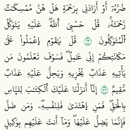
ضُرَّهُۥٓ أَوۡ أَرَادَنِي بِرَحۡمَةٍ هَلۡ هُنَّ مُمۡسِكَٰتٞ
رَّحۡمَتَهُۥۚ قُلۡ حَسۡبِيَ اَ۬للَّهُۖ عَلَيۡهِ يَتَوَكَّلُ
٣٦
اُ۬لۡمُتَوَكِّلُونَ
قُلۡ يَٰقَوۡمِ اِ۪عۡمَلُواْ عَلَىٰ
مَكَانَتِكُمۡ إِنِّي عَٰمِلٞۖ فَسَوۡفَ تَعۡلَمُونَ مَن
يَأۡتِيهِ عَذَابٞ يُخۡزِيهِ وَيَحِلُّ عَلَيۡهِ عَذَابٞ
٣٧
مُّقِيمٌ
إِنَّآ أَنزَلۡنَا عَلَيۡكَ اَ۬لۡكِتَٰبَ لِلنّ۪اسِ
بِالۡحَقِّۖ فَمَنِ اِ۪هۡتَدَىٰ فَلِنَفۡسِهِۦۖ وَمَن ضَلَّ
فَإِنَّمَا يَضِلُّ عَلَيۡهَاۖ وَمَآ أَنتَ عَلَيۡهِم بِوَكِيلٍ