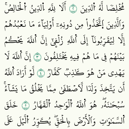
٢
مُخۡلِصٗا لَّهُ اُ۬لدِّينَ
أَلَا لِلَّهِ اِ۬لدِّينُ اُ۬لۡخَالِصُۚ
وَاَلَّذِينَ اَ۪تَّخَذُواْ مِن دُونِهِۦٓ أَوۡلِيَآءَ مَا نَعۡبُدُهُمۡ
إِلَّا لِيُقَرِّبُونَآ إِلَى اَ۬للَّهِ زُلۡفۭيٰٓ إِنَّ اَ۬للَّهَ يَحۡكُمُ
٣
بَيۡنَهُمۡ فِي مَا هُمۡ فِيهِ يَخۡتَلِفُونَ
إِنَّ اَ۬للَّهَ لَا
٤
يَهۡدِي مَنۡ هُوَ كَٰذِبٞ كَفَّارٞ
لَّوۡ أَرَادَ اَ۬للَّهُ
أَن يَتَّخِذَ وَلَدٗا لَّاَصۡطَفَىٰ مِمَّا يَخۡلُقُ مَا يَشَآءُۚ
٥
سُبۡحَٰنَهُۥۖ هُوَ اَ۬للَّهُ اُ۬لۡوَٰحِدُ اُ۬لۡقَهَّارُ
خَلَقَ
اَ۬لسَّمَٰوَٰتِ وَاَلۡأَرۡضَ بِالۡحَقِّۖ يُكَوِّرُ اُ۬لَّيۡلَ عَلَى