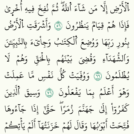
اِ۬لۡأَرۡضِ إِلَّا مَن شَآءَ اَ۬للَّهُۖ ثُمَّ نُفِخَ فِيهِ أُخۡر۪يٰ
٦٥
فَإِذَا هُمۡ قِيَامٞ يَنظُرُونَ
وَأَشۡرَقَتِ اِ۬لۡأَرۡضُ
بِنُورِ رَبِّهَا وَوُضِعَ اَ۬لۡكِتَٰبُ وَجِاْيٓءَ بِالنَّبِيِّـۧنَ
وَاَلشُّهَدَآءِ وَقُضِيَ بَيۡنَهُم بِالۡحَقِّ وَهُمۡ لَا
٦٦
يُظۡلَمُونَ
وَوُفِّيَتۡ كُلُّ نَفۡسٖ مَّا عَمِلَتۡ
٦٧
وَهۡوَ أَعۡلَمُ بِمَا يَفۡعَلُونَ
وَسِيقَ اَ۬لَّذِينَ
كَفَرُوٓاْ إِلَىٰ جَهَنَّمَ زُمَرًاۖ حَتَّىٰٓ إِذَا جَآءُوهَا
فُتِّحَتۡ أَبۡوَٰبُهَا وَقَالَ لَهُمۡ خَزَنَتُهَآ أَلَمۡ يَأۡتِكُمۡ