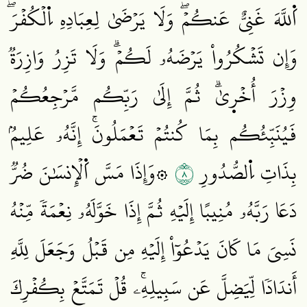
اَ۬للَّهَ غَنِيٌّ عَنكُمۡۖ وَلَا يَرۡضَىٰ لِعِبَادِهِ اِ۬لۡكُفۡرَۖ
وَإِن تَشۡكُرُواْ يَرۡضَهُۥ لَكُمۡۗ وَلَا تَزِرُ وَازِرَةٞ
وِزۡرَ أُخۡر۪يٰۗ ثُمَّ إِلَىٰ رَبِّكُم مَّرۡجِعُكُمۡ
فَيُنَبِّئُكُم بِمَا كُنتُمۡ تَعۡمَلُونَۚ إِنَّهُۥ عَلِيمُۢ
٨
بِذَاتِ اِ۬لصُّدُورِ
۞وَإِذَا مَسَّ اَ۬لۡإِنسَٰنَ ضُرّٞ
دَعَا رَبَّهُۥ مُنِيبًا إِلَيۡهِ ثُمَّ إِذَا خَوَّلَهُۥ نِعۡمَةٗ مِّنۡهُ
نَسِيَ مَا كَانَ يَدۡعُوٓاْ إِلَيۡهِ مِن قَبۡلُ وَجَعَلَ لِلَّهِ
أَندَادٗا لِّيَضِلَّ عَن سَبِيلِهِۦۚ قُلۡ تَمَتَّعۡ بِكُفۡرِكَ