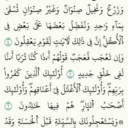
وَزَرۡعٞ وَنَخِيلٞ صِنۡوَانٞ وَغَيۡرُ صِنۡوَانٖ تُسۡقَىٰ
بِمَآءٖ وَٰحِدٖ وَنُفَضِّلُ بَعۡضَهَا عَلَىٰ بَعۡضٖ فِي
٤
اِ۬لۡأُكُلِۚ إِنَّ فِي ذَٰلِكَ لَأٓيَٰتٖ لِّقَوۡمٖ يَعۡقِلُونَ
وَإِن تَعۡجَب فَّعَجَبٞ قَوۡلُهُمۡ أَٰ۟ذَا كُنَّا تُرَٰبًا أَٰ۟نَّا
٥
لَفِي خَلۡقٖ جَدِيدٍ
أُوْلَٰٓئِكَ اَ۬لَّذِينَ كَفَرُواْ
بِرَبِّهِمۡۖ وَأُوْلَٰٓئِكَ اَ۬لۡأَغۡلَٰلُ فِيٓ أَعۡنَاقِهِمۡۖ وَأُوْلَٰٓئِكَ
٦
أَصۡحَٰبُ اُ۬لنّ۪ارِۖ هُمۡ فِيهَا خَٰلِدُونَ
۞وَيَسۡتَعۡجِلُونَكَ بِالسَّيِّئَةِ قَبۡلَ اَ۬لۡحَسَنَةِ وَقَدۡ