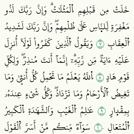
خَلَتۡ مِن قَبۡلِهِمِ اِ۬لۡمَثُلَٰتُۗ وَإِنَّ رَبَّكَ لَذُو
مَغۡفِرَةٖ لِّلنّ۪اسِ عَلَىٰ ظُلۡمِهِمۡۖ وَإِنَّ رَبَّكَ لَشَدِيدُ
٧
اُ۬لۡعِقَابِ
وَيَقُولُ اُ۬لَّذِينَ كَفَرُواْ لَوۡلَآ أُنزِلَ
عَلَيۡهِ ءَايَةٞ مِّن رَّبِّهِۦٓۗ إِنَّمَآ أَنتَ مُنذِرٞۖ وَلِكُلِّ
٨
قَوۡمٍ هَادٍ
اِ۬للَّهُ يَعۡلَمُ مَا تَحۡمِلُ كُلُّ أُنثۭيٰ وَمَا
تَغِيضُ اُ۬لۡأَرۡحَامُ وَمَا تَزۡدَادُۖ وَكُلُّ شَيۡءٍ عِندَهُۥ
٩
بِمِقۡد۪ارٍ
عَٰلِمُ اُ۬لۡغَيۡبِ وَاَلشَّهَٰدَةِ اِ۬لۡكَبِيرُ
١٠
اُ۬لۡمُتَعَالِ
سَوَآءٞ مِّنكُم مَّنۡ أَسَرَّ اَ۬لۡقَوۡلَ