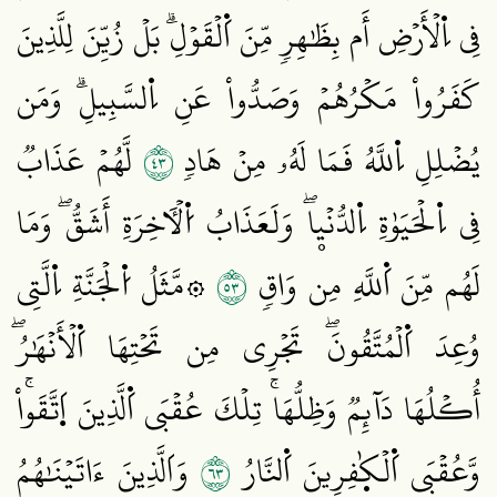
فِي اِ۬لۡأَرۡضِ أَم بِظَٰهِرٖ مِّنَ اَ۬لۡقَوۡلِۗ بَلۡ زُيِّنَ لِلَّذِينَ
كَفَرُواْ مَكۡرُهُمۡ وَصَدُّواْ عَنِ اِ۬لسَّبِيلِۗ وَمَن
٣٤
يُضۡلِلِ اِ۬للَّهُ فَمَا لَهُۥ مِنۡ هَادٖ
لَّهُمۡ عَذَابٞ
فِي اِ۬لۡحَيَوٰةِ اِ۬لدُّنۡيۭاۖ وَلَعَذَابُ اُ۬لۡأٓخِرَةِ أَشَقُّۖ وَمَا
٣٥
لَهُم مِّنَ اَ۬للَّهِ مِن وَاقٖ
۞مَّثَلُ اُ۬لۡجَنَّةِ اِ۬لَّتِي
وُعِدَ اَ۬لۡمُتَّقُونَۖ تَجۡرِي مِن تَحۡتِهَا اَ۬لۡأَنۡهَٰرُۖ
أُكۡلُهَا دَآئِمٞ وَظِلُّهَاۚ تِلۡكَ عُقۡبَى اَ۬لَّذِينَ اَ۪تَّقَواْۚ
٣٦
وَّعُقۡبَى اَ۬لۡكٰ۪فِرِينَ اَ۬لنَّارُ
وَاَلَّذِينَ ءَاتَيۡنَٰهُمُ