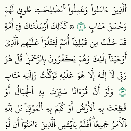
اُ۬لَّذِينَ ءَامَنُواْ وَعَمِلُواْ اُ۬لصَّٰلِحَٰتِ طُوبۭيٰ لَهُمۡ
٣٠
وَحُسۡنُ مَـَٔابٖ
۞كَذَٰلِكَ أَرۡسَلۡنَٰكَ فِيٓ أُمَّةٖ
قَدۡ خَلَتۡ مِن قَبۡلِهَآ أُمَمٞ لِّتَتۡلُوَاْ عَلَيۡهِمِ اِ۬لَّذِيٓ
أَوۡحَيۡنَآ إِلَيۡكَ وَهُمۡ يَكۡفُرُونَ بِالرَّحۡمَٰنِۚ قُلۡ هُوَ
رَبِّي لَآ إِلَٰهَ إِلَّا هُوَ عَلَيۡهِ تَوَكَّلۡتُ وَإِلَيۡهِ مَتَابِ
٣١
وَلَوۡ أَنَّ قُرۡءَانٗا سُيِّرَتۡ بِهِ اِ۬لۡجِبَالُ أَوۡ
قُطِّعَتۡ بِهِ اِ۬لۡأَرۡضُ أَوۡ كُلِّمَ بِهِ اِ۬لۡمَوۡتۭيٰۗ بَل لِّلَّهِ
اِ۬لۡأَمۡرُ جَمِيعًاۗ أَفَلَمۡ يَاْيۡـَٔسِ اِ۬لَّذِينَ ءَامَنُوٓاْ أَن لَّوۡ