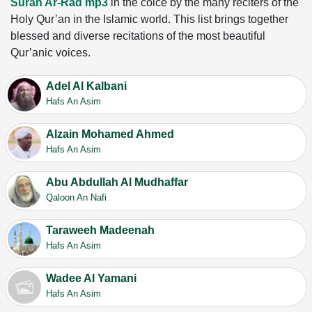
Surah Ar-Rad mp3
in the coice by the many reciters of the
Holy Qur’an in the Islamic world. This list brings together
blessed and diverse recitations of the most beautiful
Qur’anic voices.
Adel Al Kalbani
Hafs An Asim
Alzain Mohamed Ahmed
Hafs An Asim
Abu Abdullah Al Mudhaffar
Qaloon An Nafi
Taraweeh Madeenah
Hafs An Asim
Wadee Al Yamani
Hafs An Asim