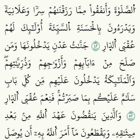
اُ۬لصَّلَوٰةَ وَأَنفَقُواْ مِمَّا رَزَقۡنَٰهُمۡ سِرّٗا وَعَلَانِيَةٗ
وَيَدۡرَءُونَ بِالۡحَسَنَةِ اِ۬لسَّيِّئَةَ أُوْلَٰٓئِكَ لَهُمۡ
٢٤
عُقۡبَى اَ۬لدّ۪ارِ
جَنَّٰتُ عَدۡنٖ يَدۡخُلُونَهَا وَمَن
صَلَحَ مِنۡ ءَابَآئِهِمۡ وَأَزۡوَٰجِهِمۡ وَذُرِّيَّٰتِهِمۡۖ
وَاَلۡمَلَٰٓئِكَةُ يَدۡخُلُونَ عَلَيۡهِم مِّن كُلِّ بَابٖ
سَلَٰمٌ عَلَيۡكُم بِمَا صَبَرۡتُمۡۚ فَنِعۡمَ عُقۡبَى اَ۬لدّ۪ارِ
٢٥
وَاَلَّذِينَ يَنقُضُونَ عَهۡدَ اَ۬للَّهِ مِنۢ بَعۡدِ
مِيثَٰقِهِۦ وَيَقۡطَعُونَ مَآ أَمَرَ اَ۬للَّهُ بِهِۦٓ أَن يُوصَلَ