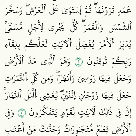
عَمَدٖ تَرَوۡنَهَاۖ ثُمَّ اَ۪سۡتَوَىٰ عَلَى اَ۬لۡعَرۡشِۖ وَسَخَّرَ
اَ۬لشَّمۡسَ وَاَلۡقَمَرَۖ كُلّٞ يَجۡرِي لِأَجَلٖ مُّسَمّٗىۚ
يُدَبِّرُ اُ۬لۡأَمۡرَ يُفَصِّلُ اُ۬لۡأٓيَٰتِ لَعَلَّكُم بِلِقَآءِ
٢
رَبِّكُمۡ تُوقِنُونَ
وَهۡوَ اَ۬لَّذِي مَدَّ اَ۬لۡأَرۡضَ
وَجَعَلَ فِيهَا رَوَٰسِيَ وَأَنۡهَٰرٗاۖ وَمِن كُلِّ اِ۬لثَّمَرَٰتِ
جَعَلَ فِيهَا زَوۡجَيۡنِ اِ۪ثۡنَيۡنِۖ يُغۡشِي اِ۬لَّيۡلَ اَ۬لنَّهَارَۚ
٣
إِنَّ فِي ذَٰلِكَ لَأٓيَٰتٖ لِّقَوۡمٖ يَتَفَكَّرُونَ
وَفِي
اِ۬لۡأَرۡضِ قِطَعٞ مُّتَجَٰوِرَٰتٞ وَجَنَّٰتٞ مِّنۡ أَعۡنَٰبٖ