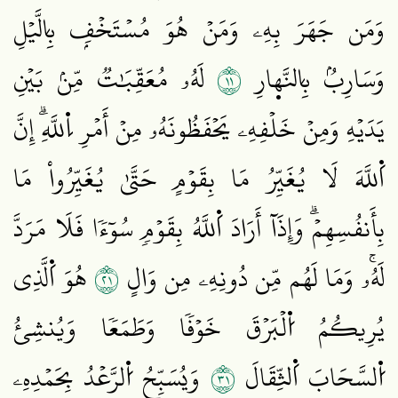
وَمَن جَهَرَ بِهِۦ وَمَنۡ هُوَ مُسۡتَخۡفِۢ بِالَّيۡلِ
١١
وَسَارِبُۢ بِالنَّه۪ارِ
لَهُۥ مُعَقِّبَٰتٞ مِّنۢ بَيۡنِ
يَدَيۡهِ وَمِنۡ خَلۡفِهِۦ يَحۡفَظُونَهُۥ مِنۡ أَمۡرِ اِ۬للَّهِۗ إِنَّ
اَ۬للَّهَ لَا يُغَيِّرُ مَا بِقَوۡمٍ حَتَّىٰ يُغَيِّرُواْ مَا
بِأَنفُسِهِمۡۗ وَإِذَآ أَرَادَ اَ۬للَّهُ بِقَوۡمٖ سُوٓءٗا فَلَا مَرَدَّ
١٢
لَهُۥۚ وَمَا لَهُم مِّن دُونِهِۦ مِن وَالٍ
هُوَ اَ۬لَّذِي
يُرِيكُمُ اُ۬لۡبَرۡقَ خَوۡفٗا وَطَمَعٗا وَيُنشِئُ
١٣
اُ۬لسَّحَابَ اَ۬لثِّقَالَ
وَيُسَبِّحُ اُ۬لرَّعۡدُ بِحَمۡدِهِۦ