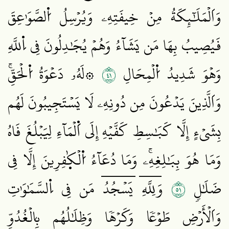
وَاَلۡمَلَٰٓئِكَةُ مِنۡ خِيفَتِهِۦ وَيُرۡسِلُ اُ۬لصَّوَٰعِقَ
فَيُصِيبُ بِهَا مَن يَشَآءُ وَهُمۡ يُجَٰدِلُونَ فِي اِ۬للَّهِ
١٤
وَهۡوَ شَدِيدُ اُ۬لۡمِحَالِ
۞لَهُۥ دَعۡوَةُ اُ۬لۡحَقِّۚ
وَاَلَّذِينَ يَدۡعُونَ مِن دُونِهِۦ لَا يَسۡتَجِيبُونَ لَهُم
بِشَيۡءٍ إِلَّا كَبَٰسِطِ كَفَّيۡهِ إِلَى اَ۬لۡمَآءِ لِيَبۡلُغَ فَاهُ
وَمَا هُوَ بِبَٰلِغِهِۦۚ وَمَا دُعَآءُ اُ۬لۡكٰ۪فِرِينَ إِلَّا فِي
١٥
ضَلَٰلٖ
وَلِلَّهِۤ يَسۡجُدُۤ مَن فِي اِ۬لسَّمَٰوَٰتِ
وَاَلۡأَرۡضِ طَوۡعٗا وَكَرۡهٗا وَظِلَٰلُهُم بِالۡغُدُوِّ