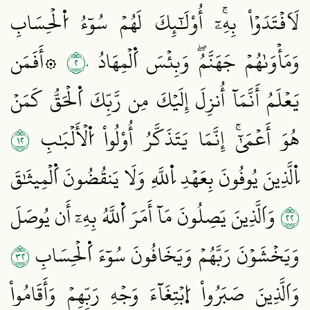
لَاَفۡتَدَوۡاْ بِهِۦٓۚ أُوْلَٰٓئِكَ لَهُمۡ سُوٓءُ اُ۬لۡحِسَابِ
٢٠
وَمَأۡوَىٰهُمۡ جَهَنَّمُۖ وَبِئۡسَ اَ۬لۡمِهَادُ
۞أَفَمَن
يَعۡلَمُ أَنَّمَآ أُنزِلَ إِلَيۡكَ مِن رَّبِّكَ اَ۬لۡحَقُّ كَمَنۡ
٢١
هُوَ أَعۡمَىٰٓۚ إِنَّمَا يَتَذَكَّرُ أُوْلُواْ اُ۬لۡأَلۡبَٰبِ
اِ۬لَّذِينَ يُوفُونَ بِعَهۡدِ اِ۬للَّهِ وَلَا يَنقُضُونَ اَ۬لۡمِيثَٰقَ
٢٢
وَاَلَّذِينَ يَصِلُونَ مَآ أَمَرَ اَ۬للَّهُ بِهِۦٓ أَن يُوصَلَ
٢٣
وَيَخۡشَوۡنَ رَبَّهُمۡ وَيَخَافُونَ سُوٓءَ اَ۬لۡحِسَابِ
وَاَلَّذِينَ صَبَرُواْ اُ۪بۡتِغَآءَ وَجۡهِ رَبِّهِمۡ وَأَقَامُواْ