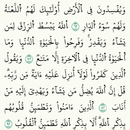
وَيُفۡسِدُونَ فِي اِ۬لۡأَرۡضِ أُوْلَٰٓئِكَ لَهُمُ اُ۬للَّعۡنَةُ
٢٦
وَلَهُمۡ سُوٓءُ اُ۬لدّ۪ارِ
اِ۬للَّهُ يَبۡسُطُ اُ۬لرِّزۡقَ لِمَن
يَشَآءُ وَيَقۡدِرُۚ وَفَرِحُواْ بِالۡحَيَوٰةِ اِ۬لدُّنۡيۭا وَمَا
٢٧
اَ۬لۡحَيَوٰةُ اُ۬لدُّنۡيۭا فِي اِ۬لۡأٓخِرَةِ إِلَّا مَتَٰعٞ
وَيَقُولُ
اُ۬لَّذِينَ كَفَرُواْ لَوۡلَآ أُنزِلَ عَلَيۡهِ ءَايَةٞ مِّن رَّبِّهِۦۗ
قُلۡ إِنَّ اَ۬للَّهَ يُضِلُّ مَن يَشَآءُ وَيَهۡدِيٓ إِلَيۡهِ مَنۡ
٢٨
أَنَابَ
اَ۬لَّذِينَ ءَامَنُواْ وَتَطۡمَئِنُّ قُلُوبُهُم
٢٩
بِذِكۡرِ اِ۬للَّهِۗ أَلَا بِذِكۡرِ اِ۬للَّهِ تَطۡمَئِنُّ اُ۬لۡقُلُوبُ