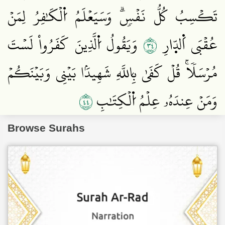
تَكۡسِبُ كُلُّ نَفۡسٖۗ وَسَيَعۡلَمُ اُ۬لۡكَٰفِرُ لِمَنۡ
٤٣
عُقۡبَى اَ۬لدّ۪ارِ
وَيَقُولُ اُ۬لَّذِينَ كَفَرُواْ لَسۡتَ
مُرۡسَلٗاۚ قُلۡ كَفَىٰ بِاللَّهِ شَهِيدَۢا بَيۡنِي وَبَيۡنَكُمۡ
٤٤
وَمَنۡ عِندَهُۥ عِلۡمُ اُ۬لۡكِتَٰبِ
Browse Surahs