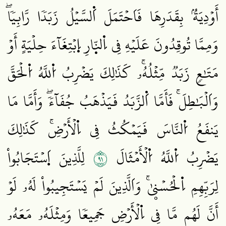
أَوۡدِيَةُۢ بِقَدَرِهَا فَاَحۡتَمَلَ اَ۬لسَّيۡلُ زَبَدٗا رَّابِيٗاۖ
وَمِمَّا تُوقِدُونَ عَلَيۡهِ فِي اِ۬لنّ۪ارِ اِ۪بۡتِغَآءَ حِلۡيَةٍ أَوۡ
مَتَٰعٖ زَبَدٞ مِّثۡلُهُۥۚ كَذَٰلِكَ يَضۡرِبُ اُ۬للَّهُ اُ۬لۡحَقَّ
وَاَلۡبَٰطِلَۚ فَأَمَّا اَ۬لزَّبَدُ فَيَذۡهَبُ جُفَآءٗۖ وَأَمَّا مَا
يَنفَعُ اُ۬لنَّاسَ فَيَمۡكُثُ فِي اِ۬لۡأَرۡضِۚ كَذَٰلِكَ
١٩
يَضۡرِبُ اُ۬للَّهُ اُ۬لۡأَمۡثَالَ
لِلَّذِينَ اَ۪سۡتَجَابُواْ
لِرَبِّهِمِ اِ۬لۡحُسۡنۭيٰۚ وَاَلَّذِينَ لَمۡ يَسۡتَجِيبُواْ لَهُۥ لَوۡ
أَنَّ لَهُم مَّا فِي اِ۬لۡأَرۡضِ جَمِيعٗا وَمِثۡلَهُۥ مَعَهُۥ