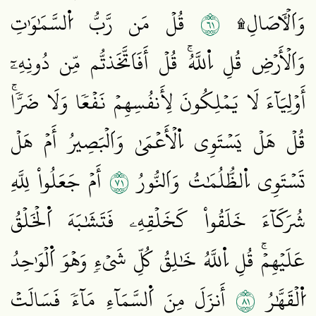
١٦
وَاَلۡأٓصَالِ۩
قُلۡ مَن رَّبُّ اُ۬لسَّمَٰوَٰتِ
وَاَلۡأَرۡضِ قُلِ اِ۬للَّهُۚ قُلۡ أَفَاَتَّخَذتُّم مِّن دُونِهِۦٓ
أَوۡلِيَآءَ لَا يَمۡلِكُونَ لِأَنفُسِهِمۡ نَفۡعٗا وَلَا ضَرّٗاۚ
قُلۡ هَلۡ يَسۡتَوِي اِ۬لۡأَعۡمَىٰ وَاَلۡبَصِيرُ أَمۡ هَلۡ
١٧
تَسۡتَوِي اِ۬لظُّلُمَٰتُ وَاَلنُّورُ
أَمۡ جَعَلُواْ لِلَّهِ
شُرَكَآءَ خَلَقُواْ كَخَلۡقِهِۦ فَتَشَٰبَهَ اَ۬لۡخَلۡقُ
عَلَيۡهِمۡۚ قُلِ اِ۬للَّهُ خَٰلِقُ كُلِّ شَيۡءٖ وَهۡوَ اَ۬لۡوَٰحِدُ
١٨
اُ۬لۡقَهَّٰرُ
أَنزَلَ مِنَ اَ۬لسَّمَآءِ مَآءٗ فَسَالَتۡ