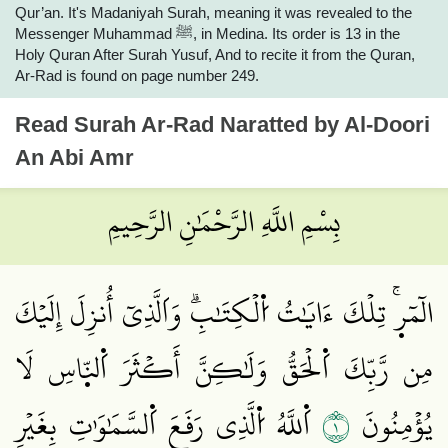
Qur’an. It's Madaniyah Surah, meaning it was revealed to the
Messenger Muhammad ﷺ, in Medina. Its order is 13 in the
Holy Quran After Surah Yusuf, And to recite it from the Quran,
Ar-Rad is found on page number 249.
Read
Surah Ar-Rad
Naratted by Al-Doori
An Abi Amr
بِسْمِ اللَّهِ الرَّحْمَٰنِ الرَّحِيمِ
الٓمٓر۪ۚ تِلۡكَ ءَايَٰتُ اُ۬لۡكِتَٰبِۗ وَاَلَّذِيٓ أُنزِلَ إِلَيۡكَ
مِن رَّبِّكَ اَ۬لۡحَقُّ وَلَٰكِنَّ أَكۡثَرَ اَ۬لنّ۪اسِ لَا
١
يُؤۡمِنُونَ
اَ۬للَّهُ اُ۬لَّذِي رَفَعَ اَ۬لسَّمَٰوَٰتِ بِغَيۡرِ