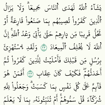
يَشَآءُ اُ۬للَّهُ لَهَدَى اَ۬لنَّاسَ جَمِيعٗاۗ وَلَا يَزَالُ
اُ۬لَّذِينَ كَفَرُواْ تُصِيبُهُم بِمَا صَنَعُواْ قَارِعَةٌ أَوۡ
تَحُلُّ قَرِيبٗا مِّن د۪ارِهِمۡ حَتَّىٰ يَأۡتِيَ وَعۡدُ اُ۬للَّهِۚ إِنَّ
٣٢
اَ۬للَّهَ لَا يُخۡلِفُ اُ۬لۡمِيعَادَ
وَلَقَدِ اِ۟سۡتُهۡزِئَ
بِرُسُلٖ مِّن قَبۡلِكَ فَأَمۡلَيۡتُ لِلَّذِينَ كَفَرُواْ ثُمَّ
٣٣
أَخَذتُّهُمۡۖ فَكَيۡفَ كَانَ عِقَابِ
أَفَمَنۡ هُوَ
قَآئِمٌ عَلَىٰ كُلِّ نَفۡسِۢ بِمَا كَسَبَتۡۗ وَجَعَلُواْ لِلَّهِ
شُرَكَآءَ قُلۡ سَمُّوهُمۡۚ أَمۡ تُنَبِّـُٔونَهُۥ بِمَا لَا يَعۡلَمُ