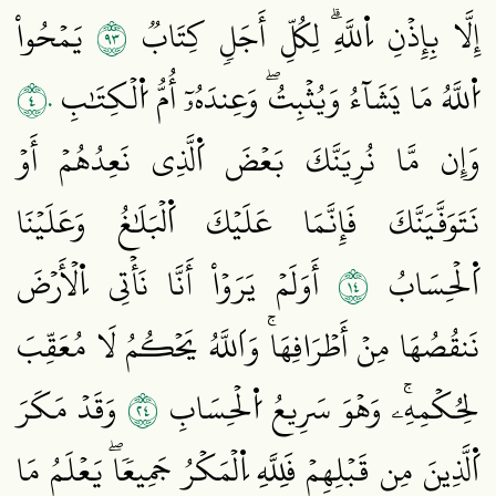
٣٩
إِلَّا بِإِذۡنِ اِ۬للَّهِۗ لِكُلِّ أَجَلٖ كِتَابٞ
يَمۡحُواْ
٤٠
اُ۬للَّهُ مَا يَشَآءُ وَيُثۡبِتُۖ وَعِندَهُۥٓ أُمُّ اُ۬لۡكِتَٰبِ
وَإِن مَّا نُرِيَنَّكَ بَعۡضَ اَ۬لَّذِي نَعِدُهُمۡ أَوۡ
نَتَوَفَّيَنَّكَ فَإِنَّمَا عَلَيۡكَ اَ۬لۡبَلَٰغُ وَعَلَيۡنَا
٤١
اَ۬لۡحِسَابُ
أَوَلَمۡ يَرَوۡاْ أَنَّا نَأۡتِي اِ۬لۡأَرۡضَ
نَنقُصُهَا مِنۡ أَطۡرَافِهَاۚ وَاَللَّهُ يَحۡكُمُ لَا مُعَقِّبَ
٤٢
لِحُكۡمِهِۦۚ وَهۡوَ سَرِيعُ اُ۬لۡحِسَابِ
وَقَدۡ مَكَرَ
اَ۬لَّذِينَ مِن قَبۡلِهِمۡ فَلِلَّهِ اِ۬لۡمَكۡرُ جَمِيعٗاۖ يَعۡلَمُ مَا