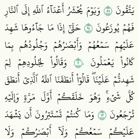
١٨
يَتَّقُونَ
وَيَوۡمَ يُحۡشَرُ أَعۡدَآءُ ٱللَّهِ إِلَى ٱلنَّارِ
١٩
فَهُمۡ يُوزَعُونَ
حَتَّىٰٓ إِذَا مَا جَآءُوهَا شَهِدَ
عَلَيۡهِمۡ سَمۡعُهُمۡ وَأَبۡصَٰرُهُمۡ وَجُلُودُهُم بِمَا
٢٠
كَانُواْ يَعۡمَلُونَ
وَقَالُواْ لِجُلُودِهِمۡ لِمَ
شَهِدتُّمۡ عَلَيۡنَاۖ قَالُوٓاْ أَنطَقَنَا ٱللَّهُ ٱلَّذِيٓ أَنطَقَ
كُلَّ شَيۡءٖۚ وَهُوَ خَلَقَكُمۡ أَوَّلَ مَرَّةٖ وَإِلَيۡهِ
٢١
تُرۡجَعُونَ
وَمَا كُنتُمۡ تَسۡتَتِرُونَ أَن يَشۡهَدَ
عَلَيۡكُمۡ سَمۡعُكُمۡ وَلَآ أَبۡصَٰرُكُمۡ وَلَا