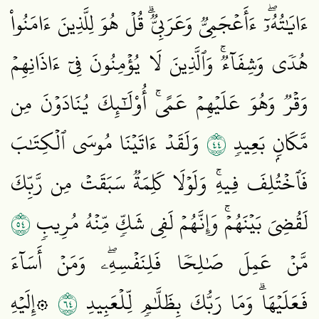
ءَايَٰتُهُۥٓۖ ءَأَعۡجَمِيّٞ وَعَرَبِيّٞۗ قُلۡ هُوَ لِلَّذِينَ ءَامَنُواْ
هُدٗى وَشِفَآءٞۚ وَٱلَّذِينَ لَا يُؤۡمِنُونَ فِيٓ ءَاذَانِهِمۡ
وَقۡرٞ وَهُوَ عَلَيۡهِمۡ عَمًىۚ أُوْلَٰٓئِكَ يُنَادَوۡنَ مِن
٤٤
مَّكَانِۭ بَعِيدٖ
وَلَقَدۡ ءَاتَيۡنَا مُوسَى ٱلۡكِتَٰبَ
فَٱخۡتُلِفَ فِيهِۚ وَلَوۡلَا كَلِمَةٞ سَبَقَتۡ مِن رَّبِّكَ
٤٥
لَقُضِيَ بَيۡنَهُمۡۚ وَإِنَّهُمۡ لَفِي شَكّٖ مِّنۡهُ مُرِيبٖ
مَّنۡ عَمِلَ صَٰلِحٗا فَلِنَفۡسِهِۦۖ وَمَنۡ أَسَآءَ
٤٦
فَعَلَيۡهَاۗ وَمَا رَبُّكَ بِظَلَّٰمٖ لِّلۡعَبِيدِ
۞إِلَيۡهِ