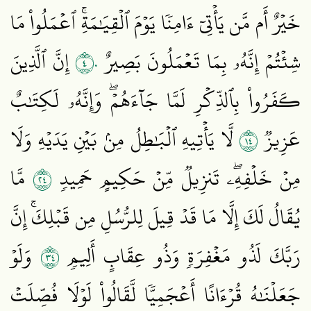
خَيۡرٌ أَم مَّن يَأۡتِيٓ ءَامِنٗا يَوۡمَ ٱلۡقِيَٰمَةِۚ ٱعۡمَلُواْ مَا
٤٠
شِئۡتُمۡ إِنَّهُۥ بِمَا تَعۡمَلُونَ بَصِيرٌ
إِنَّ ٱلَّذِينَ
كَفَرُواْ بِٱلذِّكۡرِ لَمَّا جَآءَهُمۡۖ وَإِنَّهُۥ لَكِتَٰبٌ
٤١
عَزِيزٞ
لَّا يَأۡتِيهِ ٱلۡبَٰطِلُ مِنۢ بَيۡنِ يَدَيۡهِ وَلَا
٤٢
مِنۡ خَلۡفِهِۦۖ تَنزِيلٞ مِّنۡ حَكِيمٍ حَمِيدٖ
مَّا
يُقَالُ لَكَ إِلَّا مَا قَدۡ قِيلَ لِلرُّسُلِ مِن قَبۡلِكَۚ إِنَّ
٤٣
رَبَّكَ لَذُو مَغۡفِرَةٖ وَذُو عِقَابٍ أَلِيمٖ
وَلَوۡ
جَعَلۡنَٰهُ قُرۡءَانًا أَعۡجَمِيّٗا لَّقَالُواْ لَوۡلَا فُصِّلَتۡ