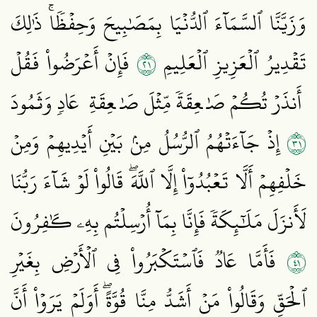
وَزَيَّنَّا ٱلسَّمَآءَ ٱلدُّنۡيَا بِمَصَٰبِيحَ وَحِفۡظٗاۚ ذَٰلِكَ
١٢
تَقۡدِيرُ ٱلۡعَزِيزِ ٱلۡعَلِيمِ
فَإِنۡ أَعۡرَضُواْ فَقُلۡ
أَنذَرۡتُكُمۡ صَٰعِقَةٗ مِّثۡلَ صَٰعِقَةِ عَادٖ وَثَمُودَ
١٣
إِذۡ جَآءَتۡهُمُ ٱلرُّسُلُ مِنۢ بَيۡنِ أَيۡدِيهِمۡ وَمِنۡ
خَلۡفِهِمۡ أَلَّا تَعۡبُدُوٓاْ إِلَّا ٱللَّهَۖ قَالُواْ لَوۡ شَآءَ رَبُّنَا
لَأَنزَلَ مَلَٰٓئِكَةٗ فَإِنَّا بِمَآ أُرۡسِلۡتُم بِهِۦ كَٰفِرُونَ
١٤
فَأَمَّا عَادٞ فَٱسۡتَكۡبَرُواْ فِي ٱلۡأَرۡضِ بِغَيۡرِ
ٱلۡحَقِّ وَقَالُواْ مَنۡ أَشَدُّ مِنَّا قُوَّةًۖ أَوَلَمۡ يَرَوۡاْ أَنَّ