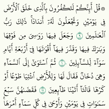
۞قُلۡ أَئِنَّكُمۡ لَتَكۡفُرُونَ بِٱلَّذِي خَلَقَ ٱلۡأَرۡضَ
فِي يَوۡمَيۡنِ وَتَجۡعَلُونَ لَهُۥٓ أَندَادٗاۚ ذَٰلِكَ رَبُّ
٩
ٱلۡعَٰلَمِينَ
وَجَعَلَ فِيهَا رَوَٰسِيَ مِن فَوۡقِهَا
وَبَٰرَكَ فِيهَا وَقَدَّرَ فِيهَآ أَقۡوَٰتَهَا فِيٓ أَرۡبَعَةِ أَيَّامٖ
١٠
سَوَآءٗ لِّلسَّآئِلِينَ
ثُمَّ ٱسۡتَوَىٰٓ إِلَى ٱلسَّمَآءِ
وَهِيَ دُخَانٞ فَقَالَ لَهَا وَلِلۡأَرۡضِ ٱئۡتِيَا طَوۡعًا أَوۡ
١١
كَرۡهٗا قَالَتَآ أَتَيۡنَا طَآئِعِينَ
فَقَضَىٰهُنَّ سَبۡعَ
سَمَٰوَاتٖ فِي يَوۡمَيۡنِ وَأَوۡحَىٰ فِي كُلِّ سَمَآءٍ أَمۡرَهَاۚ