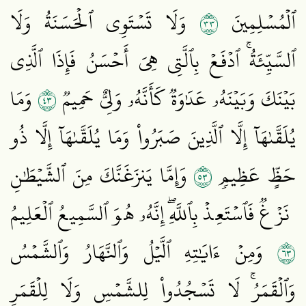
٣٣
ٱلۡمُسۡلِمِينَ
وَلَا تَسۡتَوِي ٱلۡحَسَنَةُ وَلَا
ٱلسَّيِّئَةُۚ ٱدۡفَعۡ بِٱلَّتِي هِيَ أَحۡسَنُ فَإِذَا ٱلَّذِي
٣٤
بَيۡنَكَ وَبَيۡنَهُۥ عَدَٰوَةٞ كَأَنَّهُۥ وَلِيٌّ حَمِيمٞ
وَمَا
يُلَقَّىٰهَآ إِلَّا ٱلَّذِينَ صَبَرُواْ وَمَا يُلَقَّىٰهَآ إِلَّا ذُو
٣٥
حَظٍّ عَظِيمٖ
وَإِمَّا يَنزَغَنَّكَ مِنَ ٱلشَّيۡطَٰنِ
نَزۡغٞ فَٱسۡتَعِذۡ بِٱللَّهِۖ إِنَّهُۥ هُوَ ٱلسَّمِيعُ ٱلۡعَلِيمُ
٣٦
وَمِنۡ ءَايَٰتِهِ ٱلَّيۡلُ وَٱلنَّهَارُ وَٱلشَّمۡسُ
وَٱلۡقَمَرُۚ لَا تَسۡجُدُواْ لِلشَّمۡسِ وَلَا لِلۡقَمَرِ