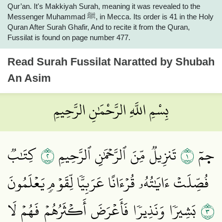
Qur’an. It's Makkiyah Surah, meaning it was revealed to the
Messenger Muhammad ﷺ, in Mecca. Its order is 41 in the Holy
Quran After Surah Ghafir, And to recite it from the Quran,
Fussilat is found on page number 477.
Read
Surah Fussilat
Naratted by Shubah
An Asim
بِسْمِ اللَّهِ الرَّحْمَٰنِ الرَّحِيمِ
٢
١
حٜمٓ
تَنزِيلٞ مِّنَ ٱلرَّحۡمَٰنِ ٱلرَّحِيمِ
كِتَٰبٞ
فُصِّلَتۡ ءَايَٰتُهُۥ قُرۡءَانًا عَرَبِيّٗا لِّقَوۡمٖ يَعۡلَمُونَ
٣
بَشِيرٗا وَنَذِيرٗا فَأَعۡرَضَ أَكۡثَرُهُمۡ فَهُمۡ لَا