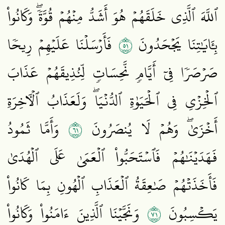
ٱللَّهَ ٱلَّذِي خَلَقَهُمۡ هُوَ أَشَدُّ مِنۡهُمۡ قُوَّةٗۖ وَكَانُواْ
١٥
بِـَٔايَٰتِنَا يَجۡحَدُونَ
فَأَرۡسَلۡنَا عَلَيۡهِمۡ رِيحٗا
صَرۡصَرٗا فِيٓ أَيَّامٖ نَّحِسَاتٖ لِّنُذِيقَهُمۡ عَذَابَ
ٱلۡخِزۡيِ فِي ٱلۡحَيَوٰةِ ٱلدُّنۡيَاۖ وَلَعَذَابُ ٱلۡأٓخِرَةِ
١٦
أَخۡزَىٰۖ وَهُمۡ لَا يُنصَرُونَ
وَأَمَّا ثَمُودُ
فَهَدَيۡنَٰهُمۡ فَٱسۡتَحَبُّواْ ٱلۡعَمَىٰ عَلَى ٱلۡهُدَىٰ
فَأَخَذَتۡهُمۡ صَٰعِقَةُ ٱلۡعَذَابِ ٱلۡهُونِ بِمَا كَانُواْ
١٧
يَكۡسِبُونَ
وَنَجَّيۡنَا ٱلَّذِينَ ءَامَنُواْ وَكَانُواْ