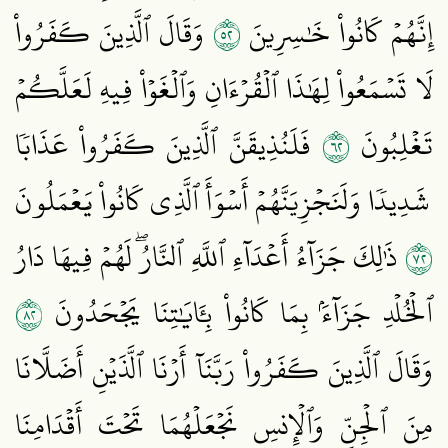
٢٥
إِنَّهُمۡ كَانُواْ خَٰسِرِينَ
وَقَالَ ٱلَّذِينَ كَفَرُواْ
لَا تَسۡمَعُواْ لِهَٰذَا ٱلۡقُرۡءَانِ وَٱلۡغَوۡاْ فِيهِ لَعَلَّكُمۡ
٢٦
تَغۡلِبُونَ
فَلَنُذِيقَنَّ ٱلَّذِينَ كَفَرُواْ عَذَابٗا
شَدِيدٗا وَلَنَجۡزِيَنَّهُمۡ أَسۡوَأَ ٱلَّذِي كَانُواْ يَعۡمَلُونَ
٢٧
ذَٰلِكَ جَزَآءُ أَعۡدَآءِ ٱللَّهِ ٱلنَّارُۖ لَهُمۡ فِيهَا دَارُ
٢٨
ٱلۡخُلۡدِ جَزَآءَۢ بِمَا كَانُواْ بِـَٔايَٰتِنَا يَجۡحَدُونَ
وَقَالَ ٱلَّذِينَ كَفَرُواْ رَبَّنَآ أَرۡنَا ٱلَّذَيۡنِ أَضَلَّانَا
مِنَ ٱلۡجِنِّ وَٱلۡإِنسِ نَجۡعَلۡهُمَا تَحۡتَ أَقۡدَامِنَا