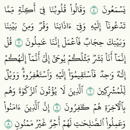
٤
يَسۡمَعُونَ
وَقَالُواْ قُلُوبُنَا فِيٓ أَكِنَّةٖ مِّمَّا
تَدۡعُونَآ إِلَيۡهِ وَفِيٓ ءَاذَانِنَا وَقۡرٞ وَمِنۢ بَيۡنِنَا
٥
وَبَيۡنِكَ حِجَابٞ فَٱعۡمَلۡ إِنَّنَا عَٰمِلُونَ
قُلۡ
إِنَّمَآ أَنَا۠ بَشَرٞ مِّثۡلُكُمۡ يُوحَىٰٓ إِلَيَّ أَنَّمَآ إِلَٰهُكُمۡ
إِلَٰهٞ وَٰحِدٞ فَٱسۡتَقِيمُوٓاْ إِلَيۡهِ وَٱسۡتَغۡفِرُوهُۗ وَوَيۡلٞ
٦
لِّلۡمُشۡرِكِينَ
ٱلَّذِينَ لَا يُؤۡتُونَ ٱلزَّكَوٰةَ وَهُم
٧
بِٱلۡأٓخِرَةِ هُمۡ كَٰفِرُونَ
إِنَّ ٱلَّذِينَ ءَامَنُواْ
٨
وَعَمِلُواْ ٱلصَّٰلِحَٰتِ لَهُمۡ أَجۡرٌ غَيۡرُ مَمۡنُونٖ