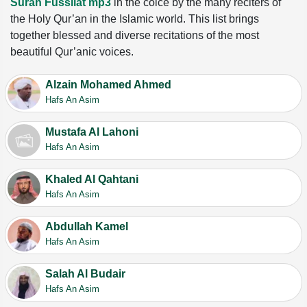
Surah Fussilat mp3
in the coice by the many reciters of
the Holy Qur’an in the Islamic world. This list brings
together blessed and diverse recitations of the most
beautiful Qur’anic voices.
Alzain Mohamed Ahmed
Hafs An Asim
Mustafa Al Lahoni
Hafs An Asim
Khaled Al Qahtani
Hafs An Asim
Abdullah Kamel
Hafs An Asim
Salah Al Budair
Hafs An Asim