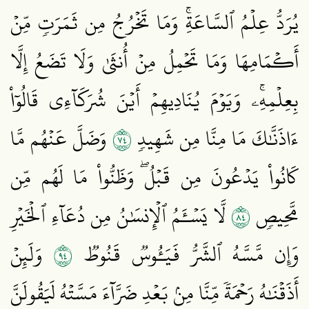
يُرَدُّ عِلۡمُ ٱلسَّاعَةِۚ وَمَا تَخۡرُجُ مِن ثَمَرَتٖ مِّنۡ
أَكۡمَامِهَا وَمَا تَحۡمِلُ مِنۡ أُنثَىٰ وَلَا تَضَعُ إِلَّا
بِعِلۡمِهِۦۚ وَيَوۡمَ يُنَادِيهِمۡ أَيۡنَ شُرَكَآءِي قَالُوٓاْ
٤٧
ءَاذَنَّٰكَ مَا مِنَّا مِن شَهِيدٖ
وَضَلَّ عَنۡهُم مَّا
كَانُواْ يَدۡعُونَ مِن قَبۡلُۖ وَظَنُّواْ مَا لَهُم مِّن
٤٨
مَّحِيصٖ
لَّا يَسۡـَٔمُ ٱلۡإِنسَٰنُ مِن دُعَآءِ ٱلۡخَيۡرِ
٤٩
وَإِن مَّسَّهُ ٱلشَّرُّ فَيَـُٔوسٞ قَنُوطٞ
وَلَئِنۡ
أَذَقۡنَٰهُ رَحۡمَةٗ مِّنَّا مِنۢ بَعۡدِ ضَرَّآءَ مَسَّتۡهُ لَيَقُولَنَّ