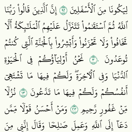
٢٩
لِيَكُونَا مِنَ ٱلۡأَسۡفَلِينَ
إِنَّ ٱلَّذِينَ قَالُواْ رَبُّنَا
ٱللَّهُ ثُمَّ ٱسۡتَقَٰمُواْ تَتَنَزَّلُ عَلَيۡهِمُ ٱلۡمَلَٰٓئِكَةُ أَلَّا
تَخَافُواْ وَلَا تَحۡزَنُواْ وَأَبۡشِرُواْ بِٱلۡجَنَّةِ ٱلَّتِي كُنتُمۡ
٣٠
تُوعَدُونَ
نَحۡنُ أَوۡلِيَآؤُكُمۡ فِي ٱلۡحَيَوٰةِ
ٱلدُّنۡيَا وَفِي ٱلۡأٓخِرَةِۖ وَلَكُمۡ فِيهَا مَا تَشۡتَهِيٓ
٣١
أَنفُسُكُمۡ وَلَكُمۡ فِيهَا مَا تَدَّعُونَ
نُزُلٗا
٣٢
مِّنۡ غَفُورٖ رَّحِيمٖ
وَمَنۡ أَحۡسَنُ قَوۡلٗا مِّمَّن
دَعَآ إِلَى ٱللَّهِ وَعَمِلَ صَٰلِحٗا وَقَالَ إِنَّنِي مِنَ