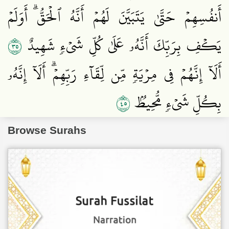
أَنفُسِهِمۡ حَتَّىٰ يَتَبَيَّنَ لَهُمۡ أَنَّهُ ٱلۡحَقُّۗ أَوَلَمۡ
٥٣
يَكۡفِ بِرَبِّكَ أَنَّهُۥ عَلَىٰ كُلِّ شَيۡءٖ شَهِيدٌ
أَلَآ إِنَّهُمۡ فِي مِرۡيَةٖ مِّن لِّقَآءِ رَبِّهِمۡۗ أَلَآ إِنَّهُۥ
٥٤
بِكُلِّ شَيۡءٖ مُّحِيطُۢ
Browse Surahs