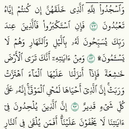
وَٱسۡجُدُواْۤ لِلَّهِۤ ٱلَّذِي خَلَقَهُنَّ إِن كُنتُمۡ إِيَّاهُ
٣٧
تَعۡبُدُونَ
فَإِنِ ٱسۡتَكۡبَرُواْ فَٱلَّذِينَ عِندَ
رَبِّكَ يُسَبِّحُونَ لَهُۥ بِٱلَّيۡلِ وَٱلنَّهَارِ وَهُمۡ لَا
٣٨
يَسۡـَٔمُونَ۩
وَمِنۡ ءَايَٰتِهِۦٓ أَنَّكَ تَرَى ٱلۡأَرۡضَ
خَٰشِعَةٗ فَإِذَآ أَنزَلۡنَا عَلَيۡهَا ٱلۡمَآءَ ٱهۡتَزَّتۡ
وَرَبَتۡۚ إِنَّ ٱلَّذِيٓ أَحۡيَاهَا لَمُحۡيِ ٱلۡمَوۡتَىٰٓۚ إِنَّهُۥ عَلَىٰ
٣٩
كُلِّ شَيۡءٖ قَدِيرٌ
إِنَّ ٱلَّذِينَ يُلۡحِدُونَ فِيٓ
ءَايَٰتِنَا لَا يَخۡفَوۡنَ عَلَيۡنَآۗ أَفَمَن يُلۡقَىٰ فِي ٱلنَّارِ