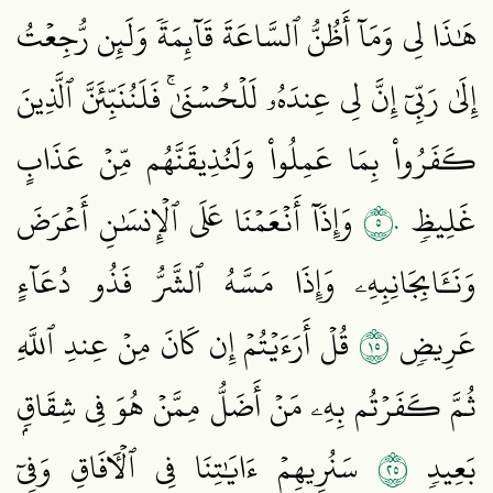
هَٰذَا لِي وَمَآ أَظُنُّ ٱلسَّاعَةَ قَآئِمَةٗ وَلَئِن رُّجِعۡتُ
إِلَىٰ رَبِّيٓ إِنَّ لِي عِندَهُۥ لَلۡحُسۡنَىٰۚ فَلَنُنَبِّئَنَّ ٱلَّذِينَ
كَفَرُواْ بِمَا عَمِلُواْ وَلَنُذِيقَنَّهُم مِّنۡ عَذَابٍ
٥٠
غَلِيظٖ
وَإِذَآ أَنۡعَمۡنَا عَلَى ٱلۡإِنسَٰنِ أَعۡرَضَ
وَنَـَٔابِجَانِبِهِۦ وَإِذَا مَسَّهُ ٱلشَّرُّ فَذُو دُعَآءٍ
٥١
عَرِيضٖ
قُلۡ أَرَءَيۡتُمۡ إِن كَانَ مِنۡ عِندِ ٱللَّهِ
ثُمَّ كَفَرۡتُم بِهِۦ مَنۡ أَضَلُّ مِمَّنۡ هُوَ فِي شِقَاقِۭ
٥٢
بَعِيدٖ
سَنُرِيهِمۡ ءَايَٰتِنَا فِي ٱلۡأٓفَاقِ وَفِيٓ