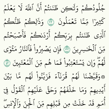
جُلُودُكُمۡ وَلَٰكِن ظَنَنتُمۡ أَنَّ ٱللَّهَ لَا يَعۡلَمُ
٢٢
كَثِيرٗا مِّمَّا تَعۡمَلُونَ
وَذَٰلِكُمۡ ظَنُّكُمُ
ٱلَّذِي ظَنَنتُم بِرَبِّكُمۡ أَرۡدَىٰكُمۡ فَأَصۡبَحۡتُم
٢٣
مِّنَ ٱلۡخَٰسِرِينَ
فَإِن يَصۡبِرُواْ فَٱلنَّارُ مَثۡوٗى
٢٤
لَّهُمۡۖ وَإِن يَسۡتَعۡتِبُواْ فَمَا هُم مِّنَ ٱلۡمُعۡتَبِينَ
۞وَقَيَّضۡنَا لَهُمۡ قُرَنَآءَ فَزَيَّنُواْ لَهُم مَّا بَيۡنَ
أَيۡدِيهِمۡ وَمَا خَلۡفَهُمۡ وَحَقَّ عَلَيۡهِمُ ٱلۡقَوۡلُ فِيٓ
أُمَمٖ قَدۡ خَلَتۡ مِن قَبۡلِهِم مِّنَ ٱلۡجِنِّ وَٱلۡإِنسِۖ