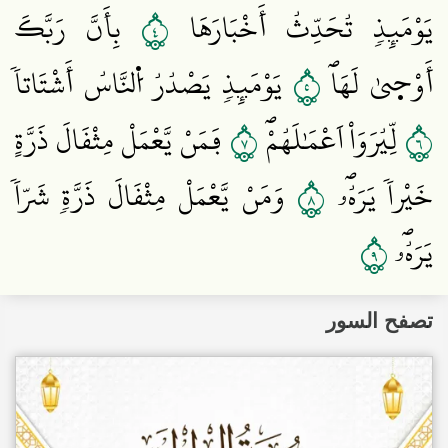
٤
يَوْمَئِذٖ تُحَدِّثُ أَخْبَارَهَا
بِأَنَّ رَبَّكَ
٥
أَوْح۪يٰ لَهَاۖ
يَوْمَئِذٖ يَصْدُرُ اُ۬لنَّاسُ أَشْتَاتاٗ
٧
٦
لِّيُرَوَاْ اَعْمَٰلَهُمْۖ
فَمَنْ يَّعْمَلْ مِثْقَالَ ذَرَّةٍ
٨
خَيْراٗ يَرَهُۥۖ
وَمَنْ يَّعْمَلْ مِثْقَالَ ذَرَّةٖ شَرّاٗ
٩
يَرَهُۥۖ
تصفح السور