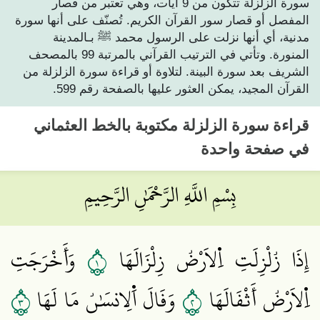
سورة الزلزلة تتكون من 9 آيات، وهي تعتبر من قصار
المفصل أو قصار سور القرآن الكريم. تُصنّف على أنها سورة
مدنية، أي أنها نزلت على الرسول محمد ﷺ بـالمدينة
المنورة. وتأتي في الترتيب القرآني بالمرتبة 99 بالمصحف
الشريف بعد سورة البينة. لتلاوة أو قراءة سورة الزلزلة من
القرآن المجيد، يمكن العثور عليها بالصفحة رقم 599.
قراءة
سورة الزلزلة
مكتوبة بالخط العثماني
في صفحة واحدة
بِسْمِ اللَّهِ الرَّحْمَٰنِ الرَّحِيمِ
١
إِذَا زُلْزِلَتِ اِ۬لَارْضُ زِلْزَالَهَا
وَأَخْرَجَتِ
٣
٢
اِ۬لَارْضُ أَثْقَالَهَا
وَقَالَ اَ۬لِانسَٰنُ مَا لَهَا