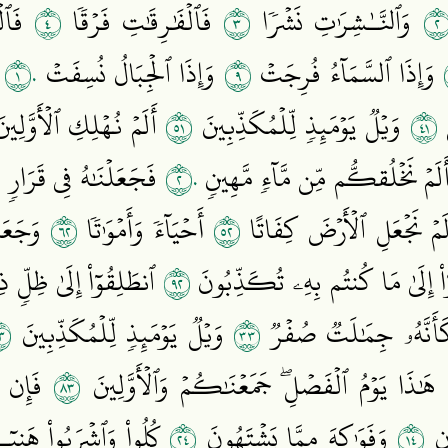
٤
٣
وَٱلنَّـٰشِرَٰتِ نَشۡرٗا
فَٱلۡفَٰرِقَٰتِ فَرۡقٗا
فَٱلۡ
١٠
٩
وَإِذَا ٱلسَّمَآءُ فُرِجَتۡ
وَإِذَا ٱلۡجِبَالُ نُسِفَتۡ
و
١٥
١٤
ِ
وَيۡلٞ يَوۡمَئِذٖ لِّلۡمُكَذِّبِينَ
أَلَمۡ نُهۡلِكِ ٱلۡأَوَّلِي
٢٠
لَمۡ نَخۡلُقكُّم مِّن مَّآءٖ مَّهِينٖ
فَجَعَلۡنَٰهُ فِي قَرَارٖ
٢٦
٢٥
َمۡ نَجۡعَلِ ٱلۡأَرۡضَ كِفَاتًا
أَحۡيَآءٗ وَأَمۡوَٰتٗا
وَجَعَلۡ
٢٩
ْ إِلَىٰ مَا كُنتُم بِهِۦ تُكَذِّبُونَ
ٱنطَلِقُوٓاْ إِلَىٰ ظِلّ
٤
٣٣
َنَّهُۥ جِمَٰلَتٞ صُفۡرٞ
وَيۡلٞ يَوۡمَئِذٖ لِّلۡمُكَذِّبِينَ
٣٨
هَٰذَا يَوۡمُ ٱلۡفَصۡلِۖ جَمَعۡنَٰكُمۡ وَٱلۡأَوَّلِينَ
فَإِن ك
٤٢
٤١
ونٖ
وَفَوَٰكِهَ مِمَّا يَشۡتَهُونَ
كُلُواْ وَٱشۡرَبُواْ هَنِيٓ