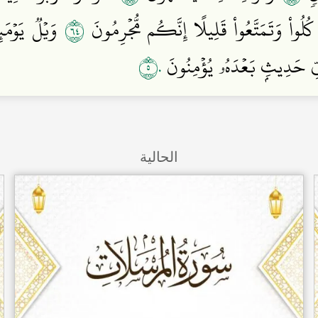
٤٦
ُلُواْ وَتَمَتَّعُواْ قَلِيلًا إِنَّكُم مُّجۡرِمُونَ
وَيۡلٞ يَوۡمَئِ
٥٠
ِّ حَدِيثِۭ بَعۡدَهُۥ يُؤۡمِنُونَ
الحالية