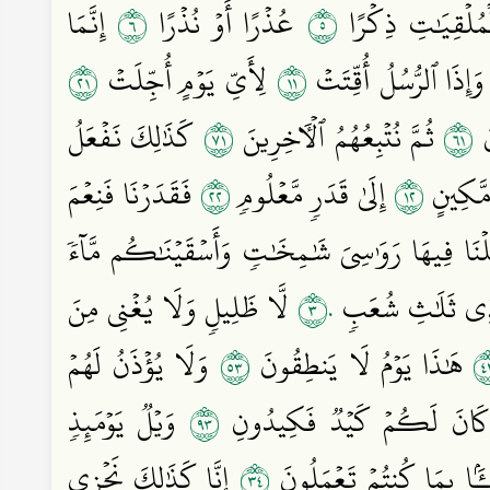
٦
٥
مُلۡقِيَٰتِ ذِكۡرًا
عُذۡرًا أَوۡ نُذۡرًا
إِنَّمَا
١٢
١١
َإِذَا ٱلرُّسُلُ أُقِّتَتۡ
لِأَيِّ يَوۡمٍ أُجِّلَتۡ
١٧
١٦
نَ
ثُمَّ نُتۡبِعُهُمُ ٱلۡأٓخِرِينَ
كَذَٰلِكَ نَفۡعَلُ
٢٢
٢١
 مَّكِينٍ
إِلَىٰ قَدَرٖ مَّعۡلُومٖ
فَقَدَرۡنَا فَنِعۡمَ
نَا فِيهَا رَوَٰسِيَ شَٰمِخَٰتٖ وَأَسۡقَيۡنَٰكُم مَّآءٗ
٣٠
ٖ ذِي ثَلَٰثِ شُعَبٖ
لَّا ظَلِيلٖ وَلَا يُغۡنِي مِنَ
٣٥
٣
هَٰذَا يَوۡمُ لَا يَنطِقُونَ
وَلَا يُؤۡذَنُ لَهُمۡ
٣٩
َانَ لَكُمۡ كَيۡدٞ فَكِيدُونِ
وَيۡلٞ يَوۡمَئِذٖ
٤٣
ــَٔۢا بِمَا كُنتُمۡ تَعۡمَلُونَ
إِنَّا كَذَٰلِكَ نَجۡزِي