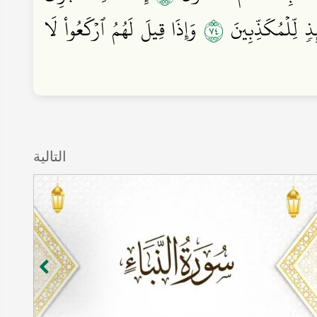
٤٧
ذٖ لِّلۡمُكَذِّبِينَ
وَإِذَا قِيلَ لَهُمُ ٱرۡكَعُواْ لَا
التالية