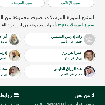
سورة الإخلاص
سورة المرسلات
استمع لسورة المرسلات بصوت مجموعة من الق
سورة المرسلات mp3
بأصوات مجموعة من أبرز قراء القرآن
وليد إدريس المنيسي
أبو ع
حفص عن عاصم
قالون
عمر القزابري
إدريس
ورش عن نافع
حفص 
عبد الرزاق الدليمي
محمد 
حفص عن عاصم
ورش ع
من نحن
روابط 
موقع القرآن ميديا (QuranMedia) هو
سورة البقرة