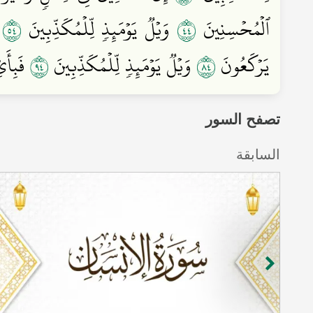
٤٥
٤٤
ٱلۡمُحۡسِنِينَ
وَيۡلٞ يَوۡمَئِذٖ لِّلۡمُكَذِّبِينَ
ك
٤٩
٤٨
يَرۡكَعُونَ
وَيۡلٞ يَوۡمَئِذٖ لِّلۡمُكَذِّبِينَ
فَبِأَي
تصفح السور
السابقة