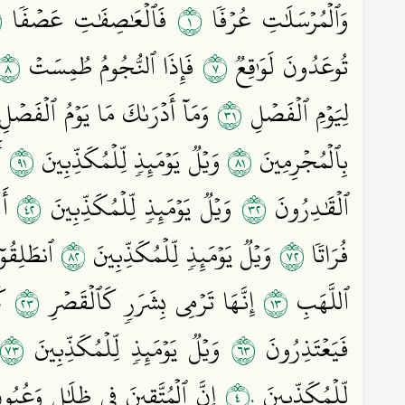
٢
١
وَٱلۡمُرۡسَلَٰتِ عُرۡفٗا
فَٱلۡعَٰصِفَٰتِ عَصۡفٗا
٨
٧
تُوعَدُونَ لَوَٰقِعٞ
فَإِذَا ٱلنُّجُومُ طُمِسَتۡ
١٣
لِيَوۡمِ ٱلۡفَصۡلِ
وَمَآ أَدۡرَىٰكَ مَا يَوۡمُ ٱلۡفَصۡل
١٩
١٨
بِٱلۡمُجۡرِمِينَ
وَيۡلٞ يَوۡمَئِذٖ لِّلۡمُكَذِّبِينَ
أَ
٢٤
٢٣
ٱلۡقَٰدِرُونَ
وَيۡلٞ يَوۡمَئِذٖ لِّلۡمُكَذِّبِينَ
أَل
٢٨
٢٧
فُرَاتٗا
وَيۡلٞ يَوۡمَئِذٖ لِّلۡمُكَذِّبِينَ
ٱنطَلِقُوٓا
٣٢
٣١
ٱللَّهَبِ
إِنَّهَا تَرۡمِي بِشَرَرٖ كَٱلۡقَصۡرِ
كَأ
٣٧
٣٦
فَيَعۡتَذِرُونَ
وَيۡلٞ يَوۡمَئِذٖ لِّلۡمُكَذِّبِينَ
٤٠
لِّلۡمُكَذِّبِينَ
إِنَّ ٱلۡمُتَّقِينَ فِي ظِلَٰلٖ وَعُيُ