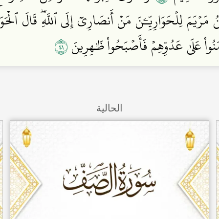
َرۡيَمَ لِلۡحَوَارِيِّـۧنَ مَنۡ أَنصَارِيٓ إِلَى ٱللَّهِۖ قَالَ ٱلۡحَوَار
١٤
ءَامَنُواْ عَلَىٰ عَدُوِّهِمۡ فَأَصۡبَحُواْ ظَٰهِرِينَ
الحالية