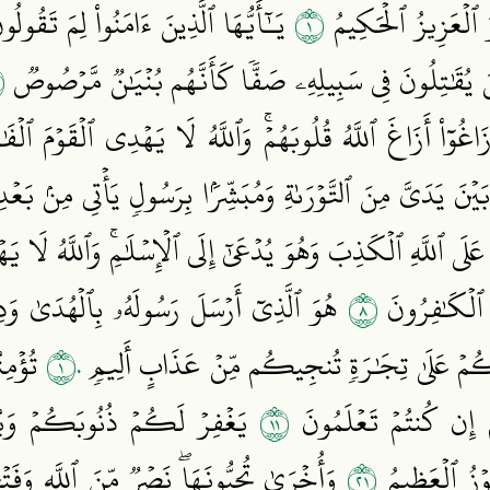
١
وَ ٱلۡعَزِيزُ ٱلۡحَكِيمُ
يَـٰٓأَيُّهَا ٱلَّذِينَ ءَامَنُواْ لِمَ تَقُو
٤
ِينَ يُقَٰتِلُونَ فِي سَبِيلِهِۦ صَفّٗا كَأَنَّهُم بُنۡيَٰنٞ مَّرۡصُوصٞ
َاغُوٓاْ أَزَاغَ ٱللَّهُ قُلُوبَهُمۡۚ وَٱللَّهُ لَا يَهۡدِي ٱلۡقَوۡمَ ٱلۡ
بَيۡنَ يَدَيَّ مِنَ ٱلتَّوۡرَىٰةِ وَمُبَشِّرَۢا بِرَسُولٖ يَأۡتِي مِنۢ بَعۡد
َلَى ٱللَّهِ ٱلۡكَذِبَ وَهُوَ يُدۡعَىٰٓ إِلَى ٱلۡإِسۡلَٰمِۚ وَٱللَّهُ لَا ي
٨
ِهَ ٱلۡكَٰفِرُونَ
هُوَ ٱلَّذِيٓ أَرۡسَلَ رَسُولَهُۥ بِٱلۡهُدَىٰ وَدِين
١٠
دُلُّكُمۡ عَلَىٰ تِجَٰرَةٖ تُنجِيكُم مِّنۡ عَذَابٍ أَلِيمٖ
تُؤۡمِن
١١
ۡ إِن كُنتُمۡ تَعۡلَمُونَ
يَغۡفِرۡ لَكُمۡ ذُنُوبَكُمۡ وَيُدۡ
١٢
وۡزُ ٱلۡعَظِيمُ
وَأُخۡرَىٰ تُحِبُّونَهَاۖ نَصۡرٞ مِّنَ ٱللَّهِ وَفَت