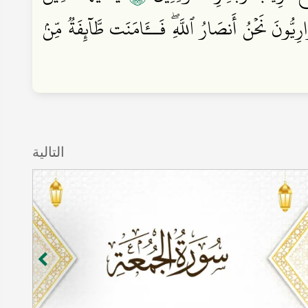
ِيُّونَ نَحۡنُ أَنصَارُ ٱللَّهِۖ فَــَٔامَنَت طَّآئِفَةٞ مِّنۢ
التالية