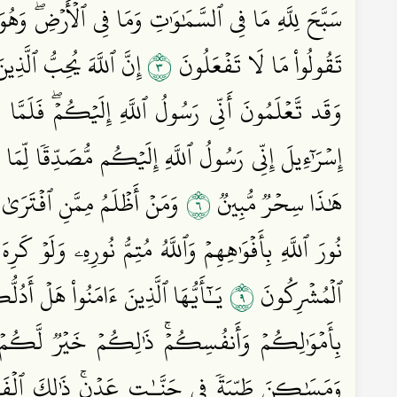
سَبَّحَ لِلَّهِ مَا فِي ٱلسَّمَٰوَٰتِ وَمَا فِي ٱلۡأَرۡضِۖ وَهُ
٣
تَقُولُواْ مَا لَا تَفۡعَلُونَ
إِنَّ ٱللَّهَ يُحِبُّ ٱلَّذ
وَقَد تَّعۡلَمُونَ أَنِّي رَسُولُ ٱللَّهِ إِلَيۡكُمۡۖ فَلَمَّا ز
إِسۡرَـٰٓءِيلَ إِنِّي رَسُولُ ٱللَّهِ إِلَيۡكُم مُّصَدِّقٗا لِّمَا 
٦
هَٰذَا سِحۡرٞ مُّبِينٞ
وَمَنۡ أَظۡلَمُ مِمَّنِ ٱفۡتَرَىٰ ع
نُورَ ٱللَّهِ بِأَفۡوَٰهِهِمۡ وَٱللَّهُ مُتِمُّ نُورِهِۦ وَلَوۡ كَر
٩
ٱلۡمُشۡرِكُونَ
يَـٰٓأَيُّهَا ٱلَّذِينَ ءَامَنُواْ هَلۡ أَ
بِأَمۡوَٰلِكُمۡ وَأَنفُسِكُمۡۚ ذَٰلِكُمۡ خَيۡرٞ لَّكُم
وَمَسَٰكِنَ طَيِّبَةٗ فِي جَنَّـٰتِ عَدۡنٖۚ ذَٰلِكَ ٱلۡفَ