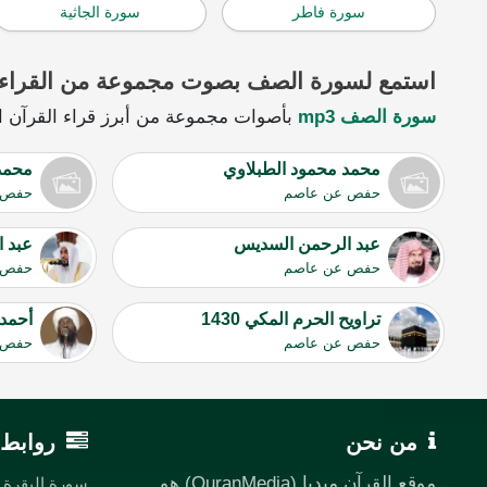
سورة فاطر
سورة الجاثية
استمع لسورة الصف بصوت مجموعة من القراء
سورة الصف mp3
بأصوات مجموعة من أبرز قراء القرآن الك
محمد محمود الطبلاوي
محمد
حفص عن عاصم
حفص 
عبد الرحمن السديس
عبد ا
حفص عن عاصم
حفص 
تراويح الحرم المكي 1430
أحمد
حفص عن عاصم
حفص 
من نحن
روابط 
موقع القرآن ميديا (QuranMedia) هو
سورة البقرة