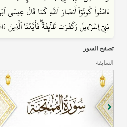
ءَامَنُواْ كُونُوٓاْ أَنصَارَ ٱللَّهِ كَمَا قَالَ عِيسَى ٱبۡنُ م
بَنِيٓ إِسۡرَـٰٓءِيلَ وَكَفَرَت طَّآئِفَةٞۖ فَأَيَّدۡنَا ٱلَّذِينَ 
تصفح السور
السابقة