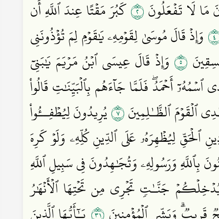
٢
لُونَ مَا لَا تَفۡعَلُونَ
كَبُرَ مَقۡتًا عِندَ ٱللَّهِ أَن
وَإِذۡ قَالَ مُوسَىٰ لِقَوۡمِهِۦ يَٰقَوۡمِ لِمَ تُؤۡذُونَنِي
٥
فَٰسِقِينَ
وَإِذۡ قَالَ عِيسَى ٱبۡنُ مَرۡيَمَ يَٰبَنِيٓ
ِي ٱسۡمُهُۥٓ أَحۡمَدُۖ فَلَمَّا جَآءَهُم بِٱلۡبَيِّنَٰتِ قَالُواْ
٧
َهۡدِي ٱلۡقَوۡمَ ٱلظَّـٰلِمِينَ
يُرِيدُونَ لِيُطۡفِــُٔواْ
ِ ٱلۡحَقِّ لِيُظۡهِرَهُۥ عَلَى ٱلدِّينِ كُلِّهِۦ وَلَوۡ كَرِهَ
ُونَ بِٱللَّهِ وَرَسُولِهِۦ وَتُجَٰهِدُونَ فِي سَبِيلِ ٱللَّهِ
خِلۡكُمۡ جَنَّـٰتٖ تَجۡرِي مِن تَحۡتِهَا ٱلۡأَنۡهَٰرُ
١٣
ۡحٞ قَرِيبٞۗ وَبَشِّرِ ٱلۡمُؤۡمِنِينَ
يَـٰٓأَيُّهَا ٱلَّذِينَ