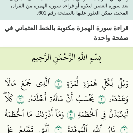
بعد سورة العصر. لتلاوة أو قراءة سورة الهمزة من القرآن
المجيد، يمكن العثور عليها بالصفحة رقم 601.
قراءة
سورة الهمزة
مكتوبة بالخط العثماني في
صفحة واحدة
بِسْمِ اللَّهِ الرَّحْمَٰنِ الرَّحِيمِ
١
وَيۡلٞ لِّكُلِّ هُمَزَةٖ لُّمَزَةٍ
ٱلَّذِي جَمَعَ مَالٗا
٣
٢
وَعَدَّدَهُۥ
يَحۡسَبُ أَنَّ مَالَهُۥٓ أَخۡلَدَهُۥ
كَلَّاۖ
٤
لَيُنۢبَذَنَّ فِي ٱلۡحُطَمَةِ
وَمَآ أَدۡرَىٰكَ مَا ٱلۡحُطَمَةُ
٦
٥
نَارُ ٱللَّهِ ٱلۡمُوقَدَةُ
ٱلَّتِي تَطَّلِعُ عَلَى