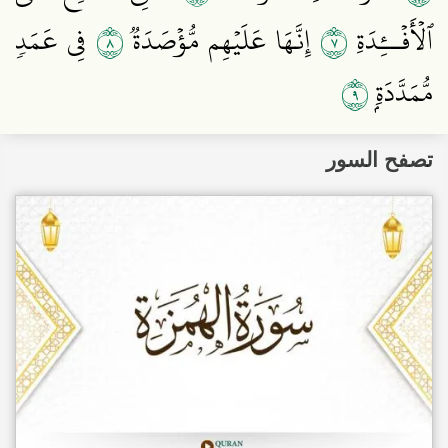
٨
٧
ٱلۡأَفۡــِٔدَةِ
إِنَّهَا عَلَيۡهِم مُّؤۡصَدَةٞ
فِي عَمَدٖ
٩
مُّمَدَّدَةِۭ
تصفح السور