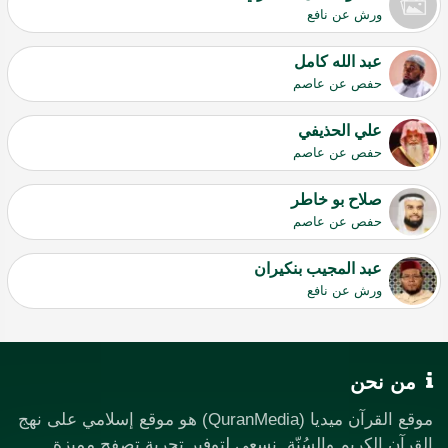
ورش عن نافع
عبد الله كامل
حفص عن عاصم
علي الحذيفي
حفص عن عاصم
صلاح بو خاطر
حفص عن عاصم
عبد المجيب بنكيران
ورش عن نافع
من نحن
موقع القرآن ميديا (QuranMedia) هو موقع إسلامي على نهج
القرآن الكريم والسُنّة. نسعى لتوفير تجربة تصفح مميزة