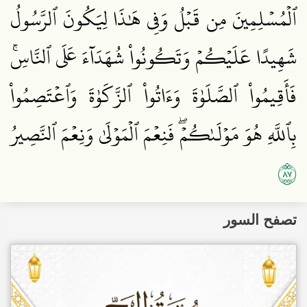
ٱلۡمُسۡلِمِينَ مِن قَبۡلُ وَفِي هَٰذَا لِيَكُونَ ٱلرَّسُولُ
شَهِيدًا عَلَيۡكُمۡ وَتَكُونُواْ شُهَدَآءَ عَلَى ٱلنَّاسِۚ
فَأَقِيمُواْ ٱلصَّلَوٰةَ وَءَاتُواْ ٱلزَّكَوٰةَ وَٱعۡتَصِمُواْ
بِٱللَّهِ هُوَ مَوۡلَىٰكُمۡۖ فَنِعۡمَ ٱلۡمَوۡلَىٰ وَنِعۡمَ ٱلنَّصِيرُ
٧٨
تصفح السور