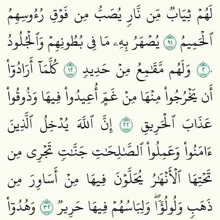
لَهُمۡ ثِيَابٞ مِّن نَّارٖ يُصَبُّ مِن فَوۡقِ رُءُوسِهِمُ
١٩
ٱلۡحَمِيمُ
يُصۡهَرُ بِهِۦ مَا فِي بُطُونِهِمۡ وَٱلۡجُلُودُ
٢١
٢٠
وَلَهُم مَّقَٰمِعُ مِنۡ حَدِيدٖ
كُلَّمَآ أَرَادُوٓاْ
أَن يَخۡرُجُواْ مِنۡهَا مِنۡ غَمٍّ أُعِيدُواْ فِيهَا وَذُوقُواْ
٢٢
عَذَابَ ٱلۡحَرِيقِ
إِنَّ ٱللَّهَ يُدۡخِلُ ٱلَّذِينَ
ءَامَنُواْ وَعَمِلُواْ ٱلصَّٰلِحَٰتِ جَنَّٰتٖ تَجۡرِي مِن
تَحۡتِهَا ٱلۡأَنۡهَٰرُ يُحَلَّوۡنَ فِيهَا مِنۡ أَسَاوِرَ مِن
٢٣
ذَهَبٖ وَلُولُؤٗاۖ وَلِبَاسُهُمۡ فِيهَا حَرِيرٞ
وَهُدُوٓاْ