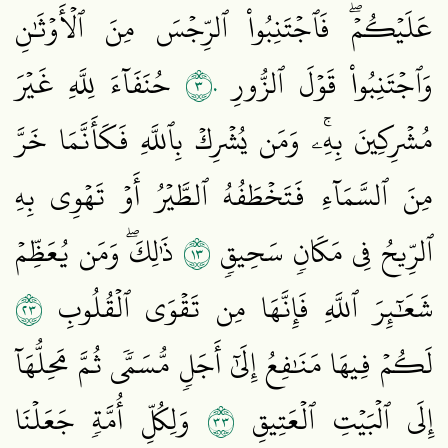
عَلَيۡكُمۡۖ فَٱجۡتَنِبُواْ ٱلرِّجۡسَ مِنَ ٱلۡأَوۡثَٰنِ
٣٠
وَٱجۡتَنِبُواْ قَوۡلَ ٱلزُّورِ
حُنَفَآءَ لِلَّهِ غَيۡرَ
مُشۡرِكِينَ بِهِۦۚ وَمَن يُشۡرِكۡ بِٱللَّهِ فَكَأَنَّمَا خَرَّ
مِنَ ٱلسَّمَآءِ فَتَخۡطَفُهُ ٱلطَّيۡرُ أَوۡ تَهۡوِي بِهِ
٣١
ٱلرِّيحُ فِي مَكَانٖ سَحِيقٖ
ذَٰلِكَۖ وَمَن يُعَظِّمۡ
٣٢
شَعَٰٓئِرَ ٱللَّهِ فَإِنَّهَا مِن تَقۡوَى ٱلۡقُلُوبِ
لَكُمۡ فِيهَا مَنَٰفِعُ إِلَىٰٓ أَجَلٖ مُّسَمّٗى ثُمَّ مَحِلُّهَآ
٣٣
إِلَى ٱلۡبَيۡتِ ٱلۡعَتِيقِ
وَلِكُلِّ أُمَّةٖ جَعَلۡنَا