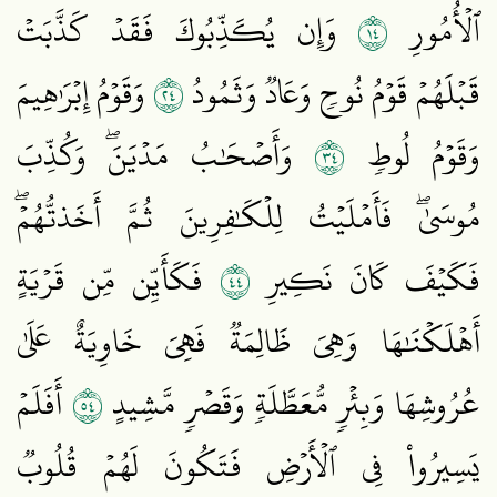
٤١
ٱلۡأُمُورِ
وَإِن يُكَذِّبُوكَ فَقَدۡ كَذَّبَتۡ
٤٢
قَبۡلَهُمۡ قَوۡمُ نُوحٖ وَعَادٞ وَثَمُودُ
وَقَوۡمُ إِبۡرَٰهِيمَ
٤٣
وَقَوۡمُ لُوطٖ
وَأَصۡحَٰبُ مَدۡيَنَۖ وَكُذِّبَ
مُوسَىٰۖ فَأَمۡلَيۡتُ لِلۡكَٰفِرِينَ ثُمَّ أَخَذتُّهُمۡۖ
٤٤
فَكَيۡفَ كَانَ نَكِيرِ
فَكَأَيِّن مِّن قَرۡيَةٍ
أَهۡلَكۡنَٰهَا وَهِيَ ظَالِمَةٞ فَهِيَ خَاوِيَةٌ عَلَىٰ
٤٥
عُرُوشِهَا وَبِئۡرٖ مُّعَطَّلَةٖ وَقَصۡرٖ مَّشِيدٍ
أَفَلَمۡ
يَسِيرُواْ فِي ٱلۡأَرۡضِ فَتَكُونَ لَهُمۡ قُلُوبٞ