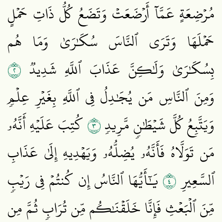
مُرۡضِعَةٍ عَمَّآ أَرۡضَعَتۡ وَتَضَعُ كُلُّ ذَاتِ حَمۡلٍ
حَمۡلَهَا وَتَرَى ٱلنَّاسَ سُكَٰرَىٰ وَمَا هُم
٢
بِسُكَٰرَىٰ وَلَٰكِنَّ عَذَابَ ٱللَّهِ شَدِيدٞ
وَمِنَ ٱلنَّاسِ مَن يُجَٰدِلُ فِي ٱللَّهِ بِغَيۡرِ عِلۡمٖ
٣
وَيَتَّبِعُ كُلَّ شَيۡطَٰنٖ مَّرِيدٖ
كُتِبَ عَلَيۡهِ أَنَّهُۥ
مَن تَوَلَّاهُ فَأَنَّهُۥ يُضِلُّهُۥ وَيَهۡدِيهِ إِلَىٰ عَذَابِ
٤
ٱلسَّعِيرِ
يَٰٓأَيُّهَا ٱلنَّاسُ إِن كُنتُمۡ فِي رَيۡبٖ
مِّنَ ٱلۡبَعۡثِ فَإِنَّا خَلَقۡنَٰكُم مِّن تُرَابٖ ثُمَّ مِن