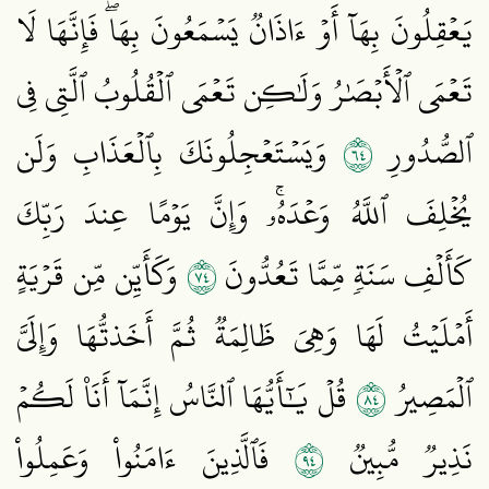
يَعۡقِلُونَ بِهَآ أَوۡ ءَاذَانٞ يَسۡمَعُونَ بِهَاۖ فَإِنَّهَا لَا
تَعۡمَى ٱلۡأَبۡصَٰرُ وَلَٰكِن تَعۡمَى ٱلۡقُلُوبُ ٱلَّتِي فِي
٤٦
ٱلصُّدُورِ
وَيَسۡتَعۡجِلُونَكَ بِٱلۡعَذَابِ وَلَن
يُخۡلِفَ ٱللَّهُ وَعۡدَهُۥۚ وَإِنَّ يَوۡمًا عِندَ رَبِّكَ
٤٧
كَأَلۡفِ سَنَةٖ مِّمَّا تَعُدُّونَ
وَكَأَيِّن مِّن قَرۡيَةٍ
أَمۡلَيۡتُ لَهَا وَهِيَ ظَالِمَةٞ ثُمَّ أَخَذتُّهَا وَإِلَيَّ
٤٨
ٱلۡمَصِيرُ
قُلۡ يَٰٓأَيُّهَا ٱلنَّاسُ إِنَّمَآ أَنَا۠ لَكُمۡ
٤٩
نَذِيرٞ مُّبِينٞ
فَٱلَّذِينَ ءَامَنُواْ وَعَمِلُواْ