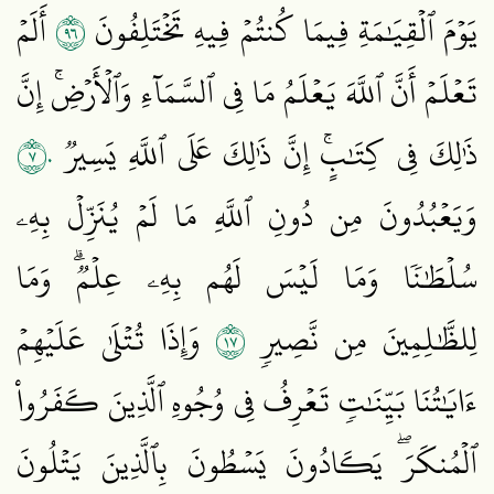
٦٩
يَوۡمَ ٱلۡقِيَٰمَةِ فِيمَا كُنتُمۡ فِيهِ تَخۡتَلِفُونَ
أَلَمۡ
تَعۡلَمۡ أَنَّ ٱللَّهَ يَعۡلَمُ مَا فِي ٱلسَّمَآءِ وَٱلۡأَرۡضِۚ إِنَّ
٧٠
ذَٰلِكَ فِي كِتَٰبٍۚ إِنَّ ذَٰلِكَ عَلَى ٱللَّهِ يَسِيرٞ
وَيَعۡبُدُونَ مِن دُونِ ٱللَّهِ مَا لَمۡ يُنَزِّلۡ بِهِۦ
سُلۡطَٰنٗا وَمَا لَيۡسَ لَهُم بِهِۦ عِلۡمٞۗ وَمَا
٧١
لِلظَّٰلِمِينَ مِن نَّصِيرٖ
وَإِذَا تُتۡلَىٰ عَلَيۡهِمۡ
ءَايَٰتُنَا بَيِّنَٰتٖ تَعۡرِفُ فِي وُجُوهِ ٱلَّذِينَ كَفَرُواْ
ٱلۡمُنكَرَۖ يَكَادُونَ يَسۡطُونَ بِٱلَّذِينَ يَتۡلُونَ