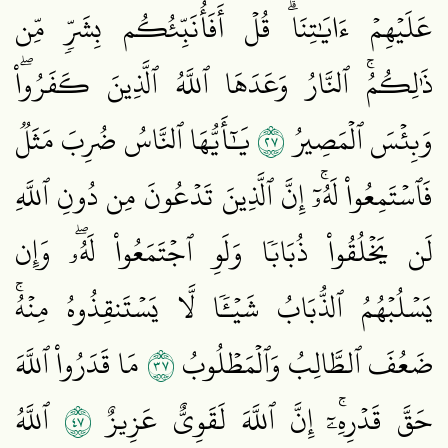
عَلَيۡهِمۡ ءَايَٰتِنَاۗ قُلۡ أَفَأُنَبِّئُكُم بِشَرّٖ مِّن
ذَٰلِكُمُۚ ٱلنَّارُ وَعَدَهَا ٱللَّهُ ٱلَّذِينَ كَفَرُواْۖ
٧٢
وَبِئۡسَ ٱلۡمَصِيرُ
يَٰٓأَيُّهَا ٱلنَّاسُ ضُرِبَ مَثَلٞ
فَٱسۡتَمِعُواْ لَهُۥٓۚ إِنَّ ٱلَّذِينَ تَدۡعُونَ مِن دُونِ ٱللَّهِ
لَن يَخۡلُقُواْ ذُبَابٗا وَلَوِ ٱجۡتَمَعُواْ لَهُۥۖ وَإِن
يَسۡلُبۡهُمُ ٱلذُّبَابُ شَيۡـٔٗا لَّا يَسۡتَنقِذُوهُ مِنۡهُۚ
٧٣
ضَعُفَ ٱلطَّالِبُ وَٱلۡمَطۡلُوبُ
مَا قَدَرُواْ ٱللَّهَ
٧٤
حَقَّ قَدۡرِهِۦٓۚ إِنَّ ٱللَّهَ لَقَوِيٌّ عَزِيزٌ
ٱللَّهُ