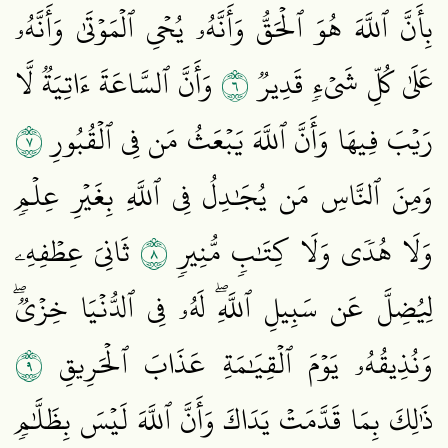
بِأَنَّ ٱللَّهَ هُوَ ٱلۡحَقُّ وَأَنَّهُۥ يُحۡيِ ٱلۡمَوۡتَىٰ وَأَنَّهُۥ
٦
عَلَىٰ كُلِّ شَيۡءٖ قَدِيرٞ
وَأَنَّ ٱلسَّاعَةَ ءَاتِيَةٞ لَّا
٧
رَيۡبَ فِيهَا وَأَنَّ ٱللَّهَ يَبۡعَثُ مَن فِي ٱلۡقُبُورِ
وَمِنَ ٱلنَّاسِ مَن يُجَٰدِلُ فِي ٱللَّهِ بِغَيۡرِ عِلۡمٖ
٨
وَلَا هُدٗى وَلَا كِتَٰبٖ مُّنِيرٖ
ثَانِيَ عِطۡفِهِۦ
لِيُضِلَّ عَن سَبِيلِ ٱللَّهِۖ لَهُۥ فِي ٱلدُّنۡيَا خِزۡيٞۖ
٩
وَنُذِيقُهُۥ يَوۡمَ ٱلۡقِيَٰمَةِ عَذَابَ ٱلۡحَرِيقِ
ذَٰلِكَ بِمَا قَدَّمَتۡ يَدَاكَ وَأَنَّ ٱللَّهَ لَيۡسَ بِظَلَّٰمٖ