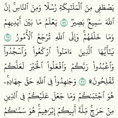
يَصۡطَفِي مِنَ ٱلۡمَلَٰٓئِكَةِ رُسُلٗا وَمِنَ ٱلنَّاسِۚ إِنَّ
٧٥
ٱللَّهَ سَمِيعُۢ بَصِيرٞ
يَعۡلَمُ مَا بَيۡنَ أَيۡدِيهِمۡ
٧٦
وَمَا خَلۡفَهُمۡۚ وَإِلَى ٱللَّهِ تُرۡجَعُ ٱلۡأُمُورُ
يَٰٓأَيُّهَا ٱلَّذِينَ ءَامَنُواْ ٱرۡكَعُواْ وَٱسۡجُدُواْۤ
وَٱعۡبُدُواْ رَبَّكُمۡ وَٱفۡعَلُواْ ٱلۡخَيۡرَ لَعَلَّكُمۡ
٧٧
تُفۡلِحُونَ۩
وَجَٰهِدُواْ فِي ٱللَّهِ حَقَّ جِهَادِهِۦۚ
هُوَ ٱجۡتَبَىٰكُمۡ وَمَا جَعَلَ عَلَيۡكُمۡ فِي ٱلدِّينِ
مِنۡ حَرَجٖۚ مِّلَّةَ أَبِيكُمۡ إِبۡرَٰهِيمَۚ هُوَ سَمَّىٰكُمُ