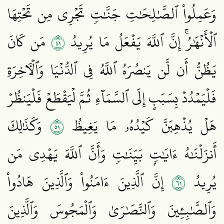
وَعَمِلُواْ ٱلصَّٰلِحَٰتِ جَنَّٰتٖ تَجۡرِي مِن تَحۡتِهَا
١٤
ٱلۡأَنۡهَٰرُۚ إِنَّ ٱللَّهَ يَفۡعَلُ مَا يُرِيدُ
مَن كَانَ
يَظُنُّ أَن لَّن يَنصُرَهُ ٱللَّهُ فِي ٱلدُّنۡيَا وَٱلۡأٓخِرَةِ
فَلۡيَمۡدُدۡ بِسَبَبٍ إِلَى ٱلسَّمَآءِ ثُمَّ لۡيَقۡطَعۡ فَلۡيَنظُرۡ
١٥
هَلۡ يُذۡهِبَنَّ كَيۡدُهُۥ مَا يَغِيظُ
وَكَذَٰلِكَ
أَنزَلۡنَٰهُ ءَايَٰتِۭ بَيِّنَٰتٖ وَأَنَّ ٱللَّهَ يَهۡدِي مَن
١٦
يُرِيدُ
إِنَّ ٱلَّذِينَ ءَامَنُواْ وَٱلَّذِينَ هَادُواْ
وَٱلصَّٰبِـِٔينَ وَٱلنَّصَٰرَىٰ وَٱلۡمَجُوسَ وَٱلَّذِينَ