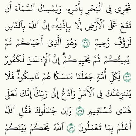
تَجۡرِي فِي ٱلۡبَحۡرِ بِأَمۡرِهِۦ وَيُمۡسِكُ ٱلسَّمَآءَ أَن
تَقَعَ عَلَى ٱلۡأَرۡضِ إِلَّا بِإِذۡنِهِۦٓۚ إِنَّ ٱللَّهَ بِٱلنَّاسِ
٦٥
لَرَؤُفٞ رَّحِيمٞ
وَهُوَ ٱلَّذِيٓ أَحۡيَاكُمۡ ثُمَّ
يُمِيتُكُمۡ ثُمَّ يُحۡيِيكُمۡۗ إِنَّ ٱلۡإِنسَٰنَ لَكَفُورٞ
٦٦
لِّكُلِّ أُمَّةٖ جَعَلۡنَا مَنسَكًا هُمۡ نَاسِكُوهُۖ فَلَا
يُنَٰزِعُنَّكَ فِي ٱلۡأَمۡرِۚ وَٱدۡعُ إِلَىٰ رَبِّكَۖ إِنَّكَ لَعَلَىٰ
٦٧
هُدٗى مُّسۡتَقِيمٖ
وَإِن جَٰدَلُوكَ فَقُلِ ٱللَّهُ
٦٨
أَعۡلَمُ بِمَا تَعۡمَلُونَ
ٱللَّهُ يَحۡكُمُ بَيۡنَكُمۡ