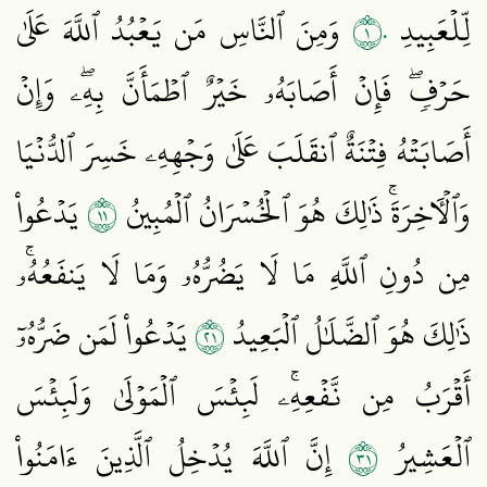
١٠
لِّلۡعَبِيدِ
وَمِنَ ٱلنَّاسِ مَن يَعۡبُدُ ٱللَّهَ عَلَىٰ
حَرۡفٖۖ فَإِنۡ أَصَابَهُۥ خَيۡرٌ ٱطۡمَأَنَّ بِهِۦۖ وَإِنۡ
أَصَابَتۡهُ فِتۡنَةٌ ٱنقَلَبَ عَلَىٰ وَجۡهِهِۦ خَسِرَ ٱلدُّنۡيَا
١١
وَٱلۡأٓخِرَةَۚ ذَٰلِكَ هُوَ ٱلۡخُسۡرَانُ ٱلۡمُبِينُ
يَدۡعُواْ
مِن دُونِ ٱللَّهِ مَا لَا يَضُرُّهُۥ وَمَا لَا يَنفَعُهُۥۚ
١٢
ذَٰلِكَ هُوَ ٱلضَّلَٰلُ ٱلۡبَعِيدُ
يَدۡعُواْ لَمَن ضَرُّهُۥٓ
أَقۡرَبُ مِن نَّفۡعِهِۦۚ لَبِئۡسَ ٱلۡمَوۡلَىٰ وَلَبِئۡسَ
١٣
ٱلۡعَشِيرُ
إِنَّ ٱللَّهَ يُدۡخِلُ ٱلَّذِينَ ءَامَنُواْ