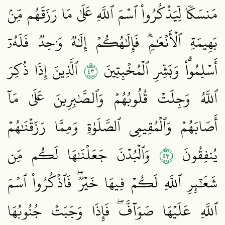
مَنسَكٗا لِّيَذۡكُرُواْ ٱسۡمَ ٱللَّهِ عَلَىٰ مَا رَزَقَهُم مِّنۢ
بَهِيمَةِ ٱلۡأَنۡعَٰمِۗ فَإِلَٰهُكُمۡ إِلَٰهٞ وَٰحِدٞ فَلَهُۥٓ
٣٤
أَسۡلِمُواْۗ وَبَشِّرِ ٱلۡمُخۡبِتِينَ
ٱلَّذِينَ إِذَا ذُكِرَ
ٱللَّهُ وَجِلَتۡ قُلُوبُهُمۡ وَٱلصَّٰبِرِينَ عَلَىٰ مَآ
أَصَابَهُمۡ وَٱلۡمُقِيمِي ٱلصَّلَوٰةِ وَمِمَّا رَزَقۡنَٰهُمۡ
٣٥
يُنفِقُونَ
وَٱلۡبُدۡنَ جَعَلۡنَٰهَا لَكُم مِّن
شَعَٰٓئِرِ ٱللَّهِ لَكُمۡ فِيهَا خَيۡرٞۖ فَٱذۡكُرُواْ ٱسۡمَ
ٱللَّهِ عَلَيۡهَا صَوَآفَّۖ فَإِذَا وَجَبَتۡ جُنُوبُهَا