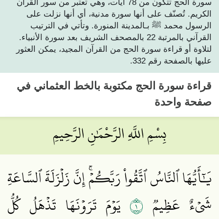
سورة الحج تتكون من 78 آيات، وهي تعتبر من سور القرآن
الكريم. تُصنّف على أنها سورة مدنية، أي أنها نزلت على
الرسول محمد ﷺ بـالمدينة المنورة. وتأتي في الترتيب
القرآني بالمرتبة 22 بالمصحف الشريف بعد سورة الأنبياء.
لتلاوة أو قراءة سورة الحج من القرآن المجيد، يمكن العثور
عليها بالصفحة رقم 332.
قراءة
سورة الحج
مكتوبة بالخط العثماني في
صفحة واحدة
بِسْمِ اللَّهِ الرَّحْمَٰنِ الرَّحِيمِ
يَٰٓأَيُّهَا ٱلنَّاسُ ٱتَّقُواْ رَبَّكُمۡۚ إِنَّ زَلۡزَلَةَ ٱلسَّاعَةِ
١
شَيۡءٌ عَظِيمٞ
يَوۡمَ تَرَوۡنَهَا تَذۡهَلُ كُلُّ