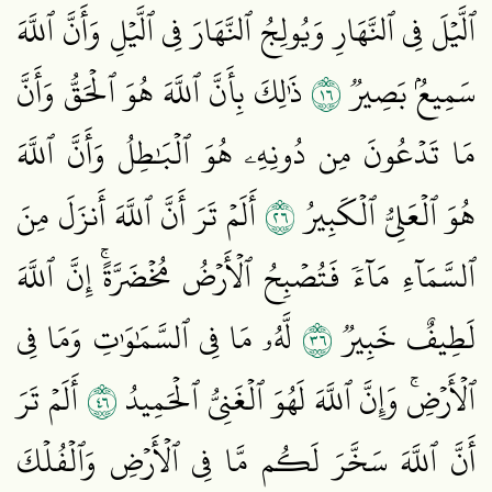
ٱلَّيۡلَ فِي ٱلنَّهَارِ وَيُولِجُ ٱلنَّهَارَ فِي ٱلَّيۡلِ وَأَنَّ ٱللَّهَ
٦١
سَمِيعُۢ بَصِيرٞ
ذَٰلِكَ بِأَنَّ ٱللَّهَ هُوَ ٱلۡحَقُّ وَأَنَّ
مَا تَدۡعُونَ مِن دُونِهِۦ هُوَ ٱلۡبَٰطِلُ وَأَنَّ ٱللَّهَ
٦٢
هُوَ ٱلۡعَلِيُّ ٱلۡكَبِيرُ
أَلَمۡ تَرَ أَنَّ ٱللَّهَ أَنزَلَ مِنَ
ٱلسَّمَآءِ مَآءٗ فَتُصۡبِحُ ٱلۡأَرۡضُ مُخۡضَرَّةًۚ إِنَّ ٱللَّهَ
٦٣
لَطِيفٌ خَبِيرٞ
لَّهُۥ مَا فِي ٱلسَّمَٰوَٰتِ وَمَا فِي
٦٤
ٱلۡأَرۡضِۚ وَإِنَّ ٱللَّهَ لَهُوَ ٱلۡغَنِيُّ ٱلۡحَمِيدُ
أَلَمۡ تَرَ
أَنَّ ٱللَّهَ سَخَّرَ لَكُم مَّا فِي ٱلۡأَرۡضِ وَٱلۡفُلۡكَ