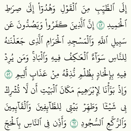
إِلَى ٱلطَّيِّبِ مِنَ ٱلۡقَوۡلِ وَهُدُوٓاْ إِلَىٰ صِرَٰطِ
٢٤
ٱلۡحَمِيدِ
إِنَّ ٱلَّذِينَ كَفَرُواْ وَيَصُدُّونَ عَن
سَبِيلِ ٱللَّهِ وَٱلۡمَسۡجِدِ ٱلۡحَرَامِ ٱلَّذِي جَعَلۡنَٰهُ
لِلنَّاسِ سَوَآءٌ ٱلۡعَٰكِفُ فِيهِ وَٱلۡبَادِۚ وَمَن يُرِدۡ
٢٥
فِيهِ بِإِلۡحَادِۭ بِظُلۡمٖ نُّذِقۡهُ مِنۡ عَذَابٍ أَلِيمٖ
وَإِذۡ بَوَّأۡنَا لِإِبۡرَٰهِيمَ مَكَانَ ٱلۡبَيۡتِ أَن لَّا تُشۡرِكۡ
بِي شَيۡـٔٗا وَطَهِّرۡ بَيۡتِي لِلطَّآئِفِينَ وَٱلۡقَآئِمِينَ
٢٦
وَٱلرُّكَّعِ ٱلسُّجُودِ
وَأَذِّن فِي ٱلنَّاسِ بِٱلۡحَجِّ