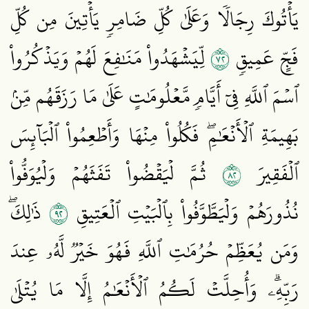
يَأۡتُوكَ رِجَالٗا وَعَلَىٰ كُلِّ ضَامِرٖ يَأۡتِينَ مِن كُلِّ
٢٧
فَجٍّ عَمِيقٖ
لِّيَشۡهَدُواْ مَنَٰفِعَ لَهُمۡ وَيَذۡكُرُواْ
ٱسۡمَ ٱللَّهِ فِيٓ أَيَّامٖ مَّعۡلُومَٰتٍ عَلَىٰ مَا رَزَقَهُم مِّنۢ
بَهِيمَةِ ٱلۡأَنۡعَٰمِۖ فَكُلُواْ مِنۡهَا وَأَطۡعِمُواْ ٱلۡبَآئِسَ
٢٨
ٱلۡفَقِيرَ
ثُمَّ لۡيَقۡضُواْ تَفَثَهُمۡ وَلۡيُوَفُّواْ
٢٩
نُذُورَهُمۡ وَلۡيَطَّوَّفُواْ بِٱلۡبَيۡتِ ٱلۡعَتِيقِ
ذَٰلِكَۖ
وَمَن يُعَظِّمۡ حُرُمَٰتِ ٱللَّهِ فَهُوَ خَيۡرٞ لَّهُۥ عِندَ
رَبِّهِۦۗ وَأُحِلَّتۡ لَكُمُ ٱلۡأَنۡعَٰمُ إِلَّا مَا يُتۡلَىٰ