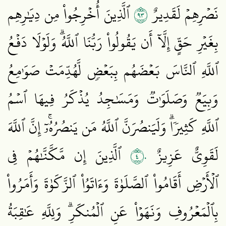
٣٩
نَصۡرِهِمۡ لَقَدِيرٌ
ٱلَّذِينَ أُخۡرِجُواْ مِن دِيَٰرِهِم
بِغَيۡرِ حَقٍّ إِلَّآ أَن يَقُولُواْ رَبُّنَا ٱللَّهُۗ وَلَوۡلَا دَفۡعُ
ٱللَّهِ ٱلنَّاسَ بَعۡضَهُم بِبَعۡضٖ لَّهُدِّمَتۡ صَوَٰمِعُ
وَبِيَعٞ وَصَلَوَٰتٞ وَمَسَٰجِدُ يُذۡكَرُ فِيهَا ٱسۡمُ
ٱللَّهِ كَثِيرٗاۗ وَلَيَنصُرَنَّ ٱللَّهُ مَن يَنصُرُهُۥٓۚ إِنَّ ٱللَّهَ
٤٠
لَقَوِيٌّ عَزِيزٌ
ٱلَّذِينَ إِن مَّكَّنَّٰهُمۡ فِي
ٱلۡأَرۡضِ أَقَامُواْ ٱلصَّلَوٰةَ وَءَاتَوُاْ ٱلزَّكَوٰةَ وَأَمَرُواْ
بِٱلۡمَعۡرُوفِ وَنَهَوۡاْ عَنِ ٱلۡمُنكَرِۗ وَلِلَّهِ عَٰقِبَةُ