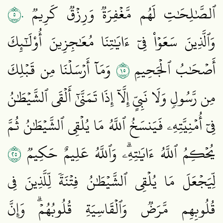
٥٠
ٱلصَّٰلِحَٰتِ لَهُم مَّغۡفِرَةٞ وَرِزۡقٞ كَرِيمٞ
وَٱلَّذِينَ سَعَوۡاْ فِيٓ ءَايَٰتِنَا مُعَٰجِزِينَ أُوْلَٰٓئِكَ
٥١
أَصۡحَٰبُ ٱلۡجَحِيمِ
وَمَآ أَرۡسَلۡنَا مِن قَبۡلِكَ
مِن رَّسُولٖ وَلَا نَبِيٍّ إِلَّآ إِذَا تَمَنَّىٰٓ أَلۡقَى ٱلشَّيۡطَٰنُ
فِيٓ أُمۡنِيَّتِهِۦ فَيَنسَخُ ٱللَّهُ مَا يُلۡقِي ٱلشَّيۡطَٰنُ ثُمَّ
٥٢
يُحۡكِمُ ٱللَّهُ ءَايَٰتِهِۦۗ وَٱللَّهُ عَلِيمٌ حَكِيمٞ
لِّيَجۡعَلَ مَا يُلۡقِي ٱلشَّيۡطَٰنُ فِتۡنَةٗ لِّلَّذِينَ فِي
قُلُوبِهِم مَّرَضٞ وَٱلۡقَاسِيَةِ قُلُوبُهُمۡۗ وَإِنَّ