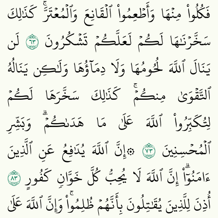
فَكُلُواْ مِنۡهَا وَأَطۡعِمُواْ ٱلۡقَانِعَ وَٱلۡمُعۡتَرَّۚ كَذَٰلِكَ
٣٦
سَخَّرۡنَٰهَا لَكُمۡ لَعَلَّكُمۡ تَشۡكُرُونَ
لَن
يَنَالَ ٱللَّهَ لُحُومُهَا وَلَا دِمَآؤُهَا وَلَٰكِن يَنَالُهُ
ٱلتَّقۡوَىٰ مِنكُمۡۚ كَذَٰلِكَ سَخَّرَهَا لَكُمۡ
لِتُكَبِّرُواْ ٱللَّهَ عَلَىٰ مَا هَدَىٰكُمۡۗ وَبَشِّرِ
٣٧
ٱلۡمُحۡسِنِينَ
۞إِنَّ ٱللَّهَ يُدَٰفِعُ عَنِ ٱلَّذِينَ
٣٨
ءَامَنُوٓاْۗ إِنَّ ٱللَّهَ لَا يُحِبُّ كُلَّ خَوَّانٖ كَفُورٍ
أُذِنَ لِلَّذِينَ يُقَٰتِلُونَ بِأَنَّهُمۡ ظُلِمُواْۚ وَإِنَّ ٱللَّهَ عَلَىٰ