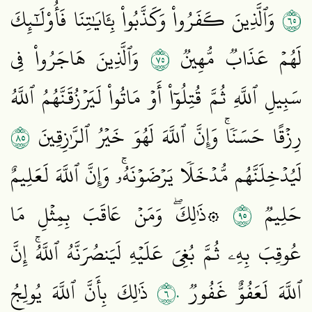
٥٦
وَٱلَّذِينَ كَفَرُواْ وَكَذَّبُواْ بِـَٔايَٰتِنَا فَأُوْلَٰٓئِكَ
٥٧
لَهُمۡ عَذَابٞ مُّهِينٞ
وَٱلَّذِينَ هَاجَرُواْ فِي
سَبِيلِ ٱللَّهِ ثُمَّ قُتِلُوٓاْ أَوۡ مَاتُواْ لَيَرۡزُقَنَّهُمُ ٱللَّهُ
٥٨
رِزۡقًا حَسَنٗاۚ وَإِنَّ ٱللَّهَ لَهُوَ خَيۡرُ ٱلرَّٰزِقِينَ
لَيُدۡخِلَنَّهُم مُّدۡخَلٗا يَرۡضَوۡنَهُۥۚ وَإِنَّ ٱللَّهَ لَعَلِيمٌ
٥٩
حَلِيمٞ
۞ذَٰلِكَۖ وَمَنۡ عَاقَبَ بِمِثۡلِ مَا
عُوقِبَ بِهِۦ ثُمَّ بُغِيَ عَلَيۡهِ لَيَنصُرَنَّهُ ٱللَّهُۚ إِنَّ
٦٠
ٱللَّهَ لَعَفُوٌّ غَفُورٞ
ذَٰلِكَ بِأَنَّ ٱللَّهَ يُولِجُ