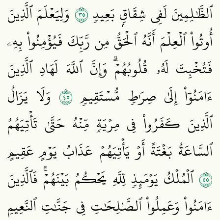
٥٣
ٱلظَّٰلِمِينَ لَفِي شِقَاقِۭ بَعِيدٖ
وَلِيَعۡلَمَ ٱلَّذِينَ
أُوتُواْ ٱلۡعِلۡمَ أَنَّهُ ٱلۡحَقُّ مِن رَّبِّكَ فَيُؤۡمِنُواْ بِهِۦ
فَتُخۡبِتَ لَهُۥ قُلُوبُهُمۡۗ وَإِنَّ ٱللَّهَ لَهَادِ ٱلَّذِينَ
٥٤
ءَامَنُوٓاْ إِلَىٰ صِرَٰطٖ مُّسۡتَقِيمٖ
وَلَا يَزَالُ
ٱلَّذِينَ كَفَرُواْ فِي مِرۡيَةٖ مِّنۡهُ حَتَّىٰ تَأۡتِيَهُمُ
ٱلسَّاعَةُ بَغۡتَةً أَوۡ يَأۡتِيَهُمۡ عَذَابُ يَوۡمٍ عَقِيمٍ
٥٥
ٱلۡمُلۡكُ يَوۡمَئِذٖ لِّلَّهِ يَحۡكُمُ بَيۡنَهُمۡۚ فَٱلَّذِينَ
ءَامَنُواْ وَعَمِلُواْ ٱلصَّٰلِحَٰتِ فِي جَنَّٰتِ ٱلنَّعِيمِ