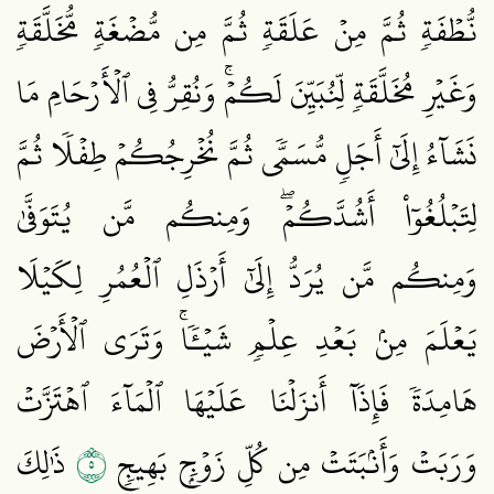
نُّطۡفَةٖ ثُمَّ مِنۡ عَلَقَةٖ ثُمَّ مِن مُّضۡغَةٖ مُّخَلَّقَةٖ
وَغَيۡرِ مُخَلَّقَةٖ لِّنُبَيِّنَ لَكُمۡۚ وَنُقِرُّ فِي ٱلۡأَرۡحَامِ مَا
نَشَآءُ إِلَىٰٓ أَجَلٖ مُّسَمّٗى ثُمَّ نُخۡرِجُكُمۡ طِفۡلٗا ثُمَّ
لِتَبۡلُغُوٓاْ أَشُدَّكُمۡۖ وَمِنكُم مَّن يُتَوَفَّىٰ
وَمِنكُم مَّن يُرَدُّ إِلَىٰٓ أَرۡذَلِ ٱلۡعُمُرِ لِكَيۡلَا
يَعۡلَمَ مِنۢ بَعۡدِ عِلۡمٖ شَيۡـٔٗاۚ وَتَرَى ٱلۡأَرۡضَ
هَامِدَةٗ فَإِذَآ أَنزَلۡنَا عَلَيۡهَا ٱلۡمَآءَ ٱهۡتَزَّتۡ
٥
وَرَبَتۡ وَأَنۢبَتَتۡ مِن كُلِّ زَوۡجِۭ بَهِيجٖ
ذَٰلِكَ