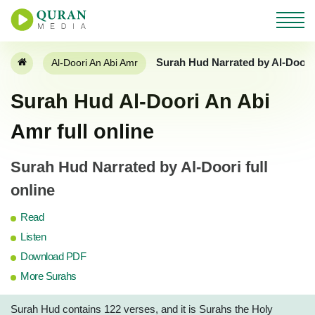
Surah Hud Narrated by Al-Doori
Al-Doori An Abi Amr
Surah Hud Al-Doori An Abi
Amr full online
Surah Hud Narrated by Al-Doori full
online
Read
Listen
Download PDF
More Surahs
Surah Hud contains 122 verses, and it is Surahs the Holy