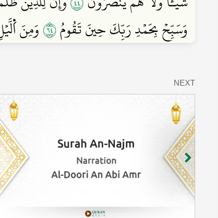
٤٤
شَيۡـٔٗا وَلَا هُمۡ يُنصَرُونَ
وَإِنَّ لِلَّذِينَ ظَل
٤٦
وَسَبِّحۡ بِحَمۡدِ رَبِّكَ حِينَ تَقُومُ
وَمِنَ اَ۬لَّيۡل
NEXT