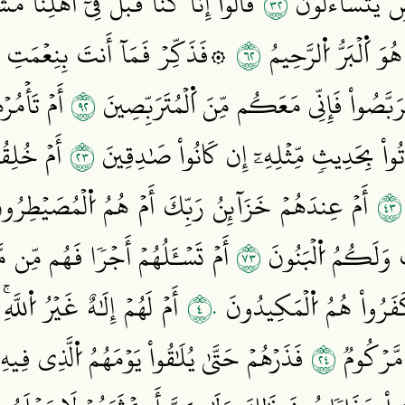
٢٣
ضٖ يَتَسَآءَلُونَ
قَالُوٓاْ إِنَّا كُنَّا قَبۡلُ فِيٓ أَهۡلِنَا م
٢٦
وَ اَ۬لۡبَرُّ اُ۬لرَّحِيمُ
فَذَكِّرۡ فَمَآ أَنتَ بِنِعۡمَتِ ر
٢٩
َبَّصُواْ فَإِنِّي مَعَكُم مِّنَ اَ۬لۡمُتَرَبِّصِينَ
أَمۡ تَأۡمُرۡ
٣٢
تُواْ بِحَدِيثٖ مِّثۡلِهِۦٓ إِن كَانُواْ صَٰدِقِينَ
أَمۡ خُلِقُو
٣٤
أَمۡ عِندَهُمۡ خَزَآئِنُ رَبِّكَ أَمۡ هُمُ اُ۬لۡمُصَيۡطِرُ
٣٧
ٰتُ وَلَكُمُ اُ۬لۡبَنُونَ
أَمۡ تَسۡـَٔلُهُمۡ أَجۡرٗا فَهُم مِّن مّ
٤٠
كَفَرُواْ هُمُ اُ۬لۡمَكِيدُونَ
أَمۡ لَهُمۡ إِلَٰهٌ غَيۡرُ اُ۬للَّ
٤٢
مَّرۡكُومٞ
فَذَرۡهُمۡ حَتَّىٰ يُلَٰقُواْ يَوۡمَهُمُ اُ۬لَّذِي فِ