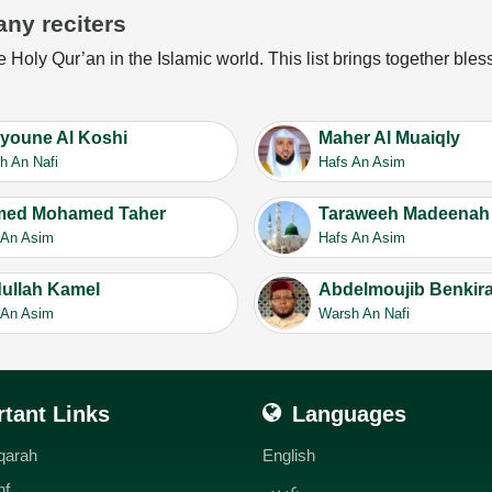
any reciters
e Holy Qur’an in the Islamic world. This list brings together ble
Ayoune Al Koshi
Maher Al Muaiqly
h An Nafi
Hafs An Asim
ed Mohamed Taher
Taraweeh Madeenah
 An Asim
Hafs An Asim
ullah Kamel
Abdelmoujib Benkir
 An Asim
Warsh An Nafi
tant Links
Languages
qarah
English
hf
عربي