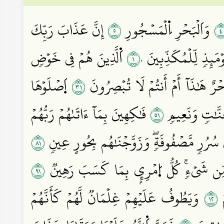
٥
وَاَلۡبَحۡرِ اِ۬لۡمَسۡجُورِ
إِنَّ عَذَابَ رَبِّكَ
١٠
ۡمَئِذٖ لِّلۡمُكَذِّبِينَ
اَ۬لَّذِينَ هُمۡ فِي خَوۡضٖ
١٣
رٌ هَٰذَآ أَمۡ أَنتُمۡ لَا تُبۡصِرُونَ
اَ۪صۡلَوۡهَا
١٥
جَنَّٰتٖ وَنَعِيمٖ
فَٰكِهِينَ بِمَآ ءَاتَىٰهُمۡ رَبُّهُمۡ
١٨
ىٰ سُرُرٖ مَّصۡفُوفَةٖۖ وَزَوَّجۡنَٰهُم بِحُورٍ عِينٖ
١٩
لِهِم مِّن شَيۡءٖۚ كُلُّ اُ۪مۡرِيِٕۢ بِمَا كَسَبَ رَهِينٞ
٢١
َ
وَيَطُوفُ عَلَيۡهِمۡ غِلۡمَانٞ لَّهُمۡ كَأَنَّهُمۡ