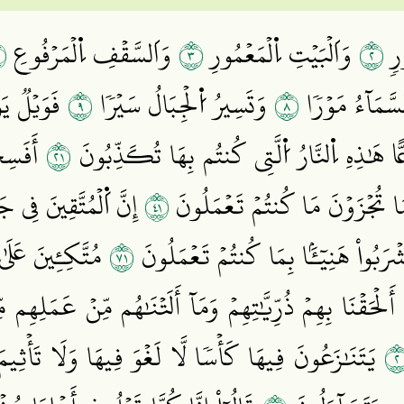
٤
٣
٢
رٖ
وَاَلۡبَيۡتِ اِ۬لۡمَعۡمُورِ
وَاَلسَّقۡفِ اِ۬لۡمَرۡفُوعِ
٩
٨
سَّمَآءُ مَوۡرٗا
وَتَسِيرُ اُ۬لۡجِبَالُ سَيۡرٗا
فَوَيۡلٞ يَو
١٢
ًّا هَٰذِهِ اِ۬لنَّارُ اُ۬لَّتِي كُنتُم بِهَا تُكَذِّبُونَ
أَفَسِحۡ
١٤
َّمَا تُجۡزَوۡنَ مَا كُنتُمۡ تَعۡمَلُونَ
إِنَّ اَ۬لۡمُتَّقِينَ فِي 
١٧
شۡرَبُواْ هَنِيٓـَٔۢا بِمَا كُنتُمۡ تَعۡمَلُونَ
مُتَّكِـِٔينَ عَلَ
مَٰنٍ أَلۡحَقۡنَا بِهِمۡ ذُرِّيَّٰتِهِمۡ وَمَآ أَلَتۡنَٰهُم مِّنۡ عَمَ
٢
يَتَنَٰزَعُونَ فِيهَا كَأۡسٗا لَّا لَغۡوَ فِيهَا وَلَا تَأۡثِيم