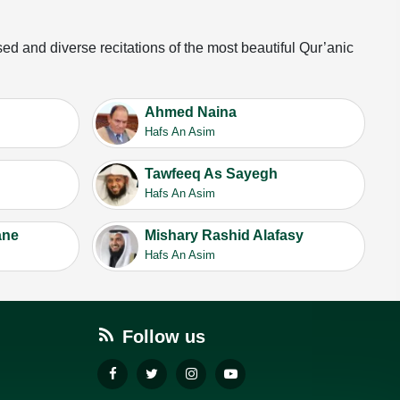
ssed and diverse recitations of the most beautiful Qur’anic
Ahmed Naina
Hafs An Asim
Tawfeeq As Sayegh
Hafs An Asim
ane
Mishary Rashid Alafasy
Hafs An Asim
Follow us