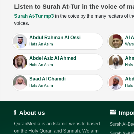
Listen to Surah At-Tur in the voice of m
Surah At-Tur mp3
in the coice by the many reciters of th
voices.
Abdul Rahman Al Ossi
Al 
Hafs An Asim
Wars
Abdel Aziz Al Ahmed
Ahm
Hafs An Asim
Hafs
Saad Al Ghamdi
Abd
Hafs An Asim
Hafs
About us
Impor
QuranMedia is an Islamic website based
Surah Al-Ba
on the Holy Quran and Sunnah. We aim
Surah Al-Ka