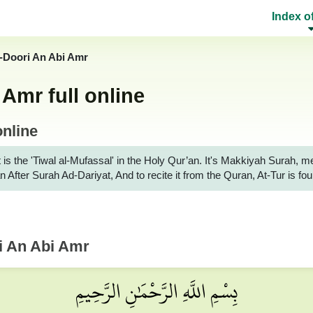
Index o
l-Doori An Abi Amr
Amr full online
online
 is the 'Tiwal al-Mufassal' in the Holy Qur’an. It's Makkiyah Surah, m
n After Surah Ad-Dariyat, And to recite it from the Quran, At-Tur is 
i An Abi Amr
بِسْمِ اللَّهِ الرَّحْمَٰنِ الرَّحِيمِ