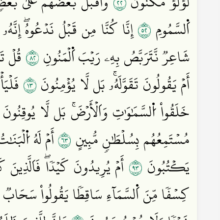
٢٢
لُؤۡلُؤٞ مَّكۡنُونٞ
وَأَقۡبَلَ بَعۡضُهُمۡ عَلَىٰ بَعۡ
٢٥
اَ۬لسَّمُومِ
إِنَّا كُنَّا مِن قَبۡلُ نَدۡعُوهُۖ إِنَّهُۥ هُ
٢٨
شَاعِرٞ نَّتَرَبَّصُ بِهِۦ رَيۡبَ اَ۬لۡمَنُونِ
قُلۡ تَر
٣١
أَمۡ يَقُولُونَ تَقَوَّلَهُۥۚ بَل لَّا يُؤۡمِنُونَ
فَلۡيَأۡ
خَلَقُواْ اُ۬لسَّمَٰوَٰتِ وَاَلۡأَرۡضَۚ بَل لَّا يُوقِنُونَ
٣٦
مُسۡتَمِعُهُم بِسُلۡطَٰنٖ مُّبِينٍ
أَمۡ لَهُ اُ۬لۡبَنَ
٣٩
يَكۡتُبُونَ
أَمۡ يُرِيدُونَ كَيۡدٗاۖ فَاَلَّذِينَ 
كِسۡفٗا مِّنَ اَ۬لسَّمَآءِ سَاقِطٗا يَقُولُواْ سَحَابٞ 