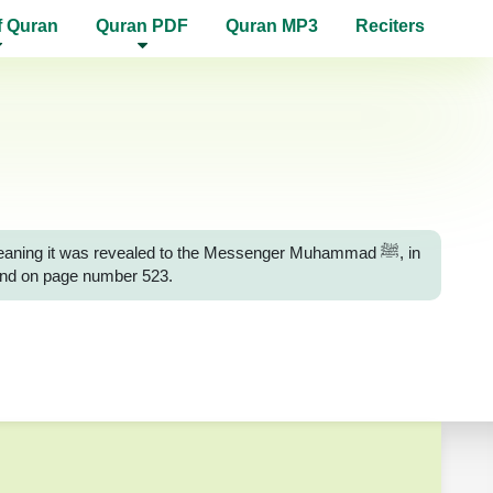
f Quran
Quran PDF
Quran MP3
Reciters
eaning it was revealed to the Messenger Muhammad ﷺ, in
found on page number 523.