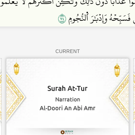
َمُواْ عَذَابٗا دُونَ ذَٰلِكَ وَلَٰكِنَّ أَكۡثَرَهُمۡ لَا يَعۡلَمُ
٤٧
ِ فَسَبِّحۡهُ وَإِدۡبَٰرَ اَ۬لنُّجُومِ
CURRENT