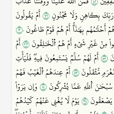
٢٤
ُشۡفِقِينَ
فَمَنَّ اَ۬للَّهُ عَلَيۡنَا وَوَقَىٰنَا عَذَابَ
٢٧
۞َبِّكَ بِكَاهِنٖ وَلَا مَجۡنُونٍ
أَمۡ يَقُولُونَ
٣٠
هُمۡ أَحۡلَٰمُهُم بِهَٰذَآۚ أَمۡ هُمۡ قَوۡمٞ طَاغُونَ
٣٣
اْ مِنۡ غَيۡرِ شَيۡءٍ أَمۡ هُمُ اُ۬لۡخَٰلِقُونَ
أَمۡ
٣٥
ونَ
أَمۡ لَهُمۡ سُلَّمٞ يَسۡتَمِعُونَ فِيهِۖ فَلۡيَأۡتِ
٣٨
َغۡرَمٖ مُّثۡقَلُونَ
أَمۡ عِندَهُمُ اُ۬لۡغَيۡبُ فَهُمۡ
٤١
هِۚ سُبۡحَٰنَ اَ۬للَّهِ عَمَّا يُشۡرِكُونَ
وَإِن يَرَوۡاْ
٤٣
يهِ يَصۡعَقُونَ
يَوۡمَ لَا يُغۡنِي عَنۡهُمۡ كَيۡدُهُمۡ