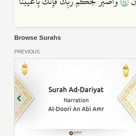
٤٥
ونَ
وَاَصۡبِر لِّحُكۡمِ رَبِّكَ فَإِنَّكَ بِأَعۡيُنِنَاۖ
Browse Surahs
PREVIOUS