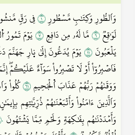
١
وَاَلطُّورِ وَكِتَٰبٖ مَّسۡطُورٖ
فِي رَقّٖ مَّنشُو
٧
٦
لَوَٰقِعٞ
مَّا لَهُۥ مِن دَافِعٖ
يَوۡمَ تَمُورُ اُ۬ل
١١
يَلۡعَبُونَ
يَوۡمَ يُدَعُّونَ إِلَىٰ ن۪ارِ جَهَنَّمَ دَع
فَاَصۡبِرُوٓاْ أَوۡ لَا تَصۡبِرُواْ سَوَآءٌ عَلَيۡكُمۡۖ إِن
١٦
وَوَقَىٰهُمۡ رَبُّهُمۡ عَذَابَ اَ۬لۡجَحِيمِ
كُلُواْ وَاَ
وَاَلَّذِينَ ءَامَنُواْ وَأَتۡبَعۡنَٰهُمۡ ذُرِّيَّٰتِهِم بِإِي
٠
وَأَمۡدَدۡنَٰهُم بِفَٰكِهَةٖ وَلَحۡمٖ مِّمَّا يَشۡتَهُونَ