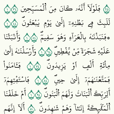
١٤٣
١٤٢
فَلَوْلَآ أَنَّهُۥ كَانَ مِنَ اَ۬لْمُسَبِّحِينَ
١٤٤
لَلَبِثَ فِے بَطْنِهِۦٓ إِلَيٰ يَوْمِ يُبْعَثُونَۖ
١٤٥
۞فَنَبَذْنَٰهُ بِالْعَرَآءِ وَهُوَ سَقِيمٞۖ
وَأَنۢبَتْنَا
١٤٦
عَلَيْهِ شَجَرَةٗ مِّنْ يَّقْطِينٖۖ
وَأَرْسَلْنَٰهُ إِلَيٰ
١٤٧
مِاْئَةِ أَلْفٍ اَوْ يَزِيدُونَۖ
فَـَٔامَنُواْ
١٤٨
فَمَتَّعْنَٰهُمُۥٓ إِلَيٰ حِينٖۖ
فَاسْتَفْتِهِمُۥٓ
١٤٩
أَلِرَبِّكَ اَ۬لْبَنَاتُ وَلَهُمُ اُ۬لْبَنُونَۖ
أَمْ خَلَقْنَا
١٥٠
اَ۬لْمَلَٰٓئِكَةَ إِنَٰثاٗ وَهُمْ شَٰهِدُونَۖ
أَلَآ إِنَّهُم