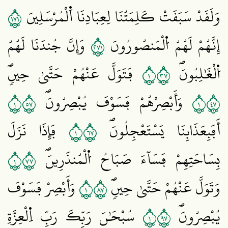
١٧١
وَلَقَدْ سَبَقَتْ كَلِمَتُنَا لِعِبَادِنَا اَ۬لْمُرْسَلِينَ
١٧٢
إِنَّهُمْ لَهُمُ اُ۬لْمَنصُورُونَ
وَإِنَّ جُندَنَا لَهُمُ
١٧٣
اُ۬لْغَٰلِبُونَۖ
فَتَوَلَّ عَنْهُمْ حَتَّيٰ حِينٖۖ
١٧٥
١٧٤
وَأَبْصِرْهُمْ فَسَوْفَ يُبْصِرُونَۖ
١٧٦
أَفَبِعَذَابِنَا يَسْتَعْجِلُونَۖ
فَإِذَا نَزَلَ
١٧٧
بِسَاحَتِهِمْ فَسَآءَ صَبَاحُ اُ۬لْمُنذَرِينَۖ
١٧٨
وَتَوَلَّ عَنْهُمْ حَتَّيٰ حِينٖۖ
وَأَبْصِرْ فَسَوْفَ
١٧٩
يُبْصِرُونَۖ
سُبْحَٰنَ رَبِّكَ رَبِّ اِ۬لْعِزَّةِ