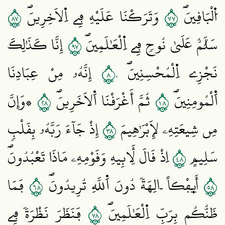
٧٨
٧٧
اُ۬لْبَاقِينَۖ
وَتَرَكْنَا عَلَيْهِ فِے اِ۬لَاخِرِينَۖ
٧٩
سَلَٰمٌ عَلَيٰ نُوحٖ فِے اِ۬لْعَٰلَمِينَۖ
إِنَّا كَذَٰلِكَ
٨٠
نَجْزِے اِ۬لْمُحْسِنِينَۖ
إِنَّهُۥ مِنْ عِبَادِنَا
٨٢
٨١
اَ۬لْمُومِنِينَۖ
ثُمَّ أَغْرَقْنَا اَ۬لَاخَرِينَۖ
۞وَإِنَّ
٨٣
مِن شِيعَتِهِۦ لَإِبْرَٰهِيمَ
إِذْ جَآءَ رَبَّهُۥ بِقَلْبٖ
٨٤
سَلِيمٍ
اِذْ قَالَ لِأَبِيهِ وَقَوْمِهِۦ مَاذَا تَعْبُدُونَۖ
٨٦
٨٥
أَئِفْكاً اٰلِهَةٗ دُونَ اَ۬للَّهِ تُرِيدُونَۖ
فَمَا
٨٧
ظَنُّكُم بِرَبِّ اِ۬لْعَٰلَمِينَۖ
فَنَظَرَ نَظْرَةٗ فِے