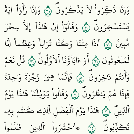
١٣
وَإِذَا ذُكِّرُواْ لَا يَذْكُرُونَۖ
وَإِذَا رَأَوَاْ اٰيَةٗ
١٤
يَسْتَسْخِرُونَۖ
وَقَالُوٓاْ إِنْ هَٰذَآ إِلَّا سِحْرٞ
١٥
مُّبِينٌ
اَ۟ذَا مِتْنَا وَكُنَّا تُرَاباٗ وَعِظَٰماً اِنَّا
١٧
١٦
لَمَبْعُوثُونَ
أَوَ ءَابَآؤُنَا اَ۬لَاوَّلُونَۖ
قُلْ نَعَمْ
١٨
وَأَنتُمْ دَٰخِرُونَۖ
فَإِنَّمَا هِيَ زَجْرَةٞ وَٰحِدَةٞ
١٩
فَإِذَا هُمْ يَنظُرُونَۖ
وَقَالُواْ يَٰوَيْلَنَا هَٰذَا يَوْمُ
٢٠
اُ۬لدِّينِۖ
هَٰذَا يَوْمُ اُ۬لْفَصْلِ اِ۬لذِے كُنتُم بِهِۦ
٢١
تُكَذِّبُونَۖ
۞اَ۟حْشُرُواْ اُ۬لذِينَ ظَلَمُواْ