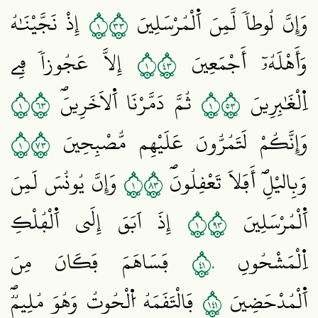
١٣٣
وَإِنَّ لُوطاٗ لَّمِنَ اَ۬لْمُرْسَلِينَ
إِذْ نَجَّيْنَٰهُ
١٣٤
وَأَهْلَهُۥٓ أَجْمَعِينَ
إِلَّا عَجُوزاٗ فِے
١٣٦
١٣٥
اِ۬لْغَٰبِرِينَ
ثُمَّ دَمَّرْنَا اَ۬لَاخَرِينَۖ
١٣٧
وَإِنَّكُمْ لَتَمُرُّونَ عَلَيْهِم مُّصْبِحِينَ
١٣٨
وَبِاليْلِۖ أَفَلَا تَعْقِلُونَۖ
وَإِنَّ يُونُسَ لَمِنَ
١٣٩
اَ۬لْمُرْسَلِينَ
إِذَ اَبَقَ إِلَي اَ۬لْفُلْكِ
١٤٠
اِ۬لْمَشْحُونِ
فَسَاهَمَ فَكَانَ مِنَ
١٤١
اَ۬لْمُدْحَضِينَ
فَالْتَقَمَهُ اُ۬لْحُوتُ وَهُوَ مُلِيمٞۖ