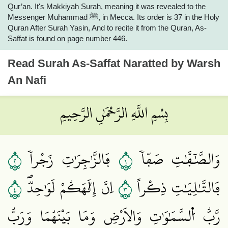
Qur’an. It's Makkiyah Surah, meaning it was revealed to the
Messenger Muhammad ﷺ, in Mecca. Its order is 37 in the Holy
Quran After Surah Yasin, And to recite it from the Quran, As-
Saffat is found on page number 446.
Read
Surah As-Saffat
Naratted by Warsh
An Nafi
بِسْمِ اللَّهِ الرَّحْمَٰنِ الرَّحِيمِ
٢
١
وَالصَّٰٓفَّٰتِ صَفّاٗ
فَالزَّٰجِرَٰتِ زَجْراٗ
٤
٣
فَالتَّٰلِيَٰتِ ذِكْراً
اِنَّ إِلَٰهَكُمْ لَوَٰحِدٞۖ
رَّبُّ اُ۬لسَّمَٰوَٰتِ وَالَارْضِ وَمَا بَيْنَهُمَا وَرَبُّ