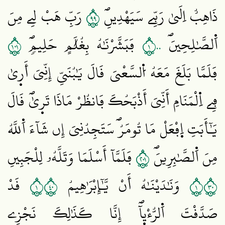
٩٩
ذَاهِبٌ اِلَيٰ رَبِّے سَيَهْدِينِۖ
رَبِّ هَبْ لِے مِنَ
١٠١
١٠٠
اَ۬لصَّٰلِحِينَۖ
فَبَشَّرْنَٰهُ بِغُلَٰمٍ حَلِيمٖۖ
فَلَمَّا بَلَغَ مَعَهُ اُ۬لسَّعْيَ قَالَ يَٰبُنَيِّ إِنِّيَ أَر۪يٰ
فِے اِ۬لْمَنَامِ أَنِّيَ أَذْبَحُكَ فَانظُرْ مَاذَا تَر۪يٰۖ قَالَ
يَٰٓأَبَتِ اِ۪فْعَلْ مَا تُومَرُۖ سَتَجِدُنِيَ إِن شَآءَ اَ۬للَّهُ
١٠٢
مِنَ اَ۬لصَّٰبِرِينَۖ
فَلَمَّآ أَسْلَمَا وَتَلَّهُۥ لِلْجَبِينِ
١٠٤
١٠٣
وَنَٰدَيْنَٰهُ أَنْ يَّٰٓإِبْرَٰهِيمُ
قَدْ
صَدَّقْتَ اَ۬لرُّءْي۪آۖ إِنَّا كَذَٰلِكَ نَجْزِے