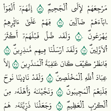
٦٨
مَرْجِعَهُمْ لَإِلَي اَ۬لْجَحِيمِۖ
إِنَّهُمُۥٓ أَلْفَوَاْ
٦٩
اٰبَآءَهُمْ ضَآلِّينَ
فَهُمْ عَلَيٰٓ ءَاثٰ۪رِهِمْ
٧٠
يُهْرَعُونَۖ
وَلَقَد ضَّلَّ قَبْلَهُمُۥٓ أَكْثَرُ
٧٢
٧١
اُ۬لَاوَّلِينَۖ
وَلَقَدَ اَرْسَلْنَا فِيهِم مُّنذِرِينَۖ
٧٣
فَانظُرْ كَيْفَ كَانَ عَٰقِبَةُ اُ۬لْمُنذَرِينَ
إِلَّا
٧٤
عِبَادَ اَ۬للَّهِ اِ۬لْمُخْلَصِينَۖ
وَلَقَدْ نَاد۪يٰنَا نُوحٞ
٧٥
فَلَنِعْمَ اَ۬لْمُجِيبُونَۖ
وَنَجَّيْنَٰهُ وَأَهْلَهُۥ مِنَ
٧٦
اَ۬لْكَرْبِ اِ۬لْعَظِيمِۖ
وَجَعَلْنَا ذُرِّيَّتَهُۥ هُمُ