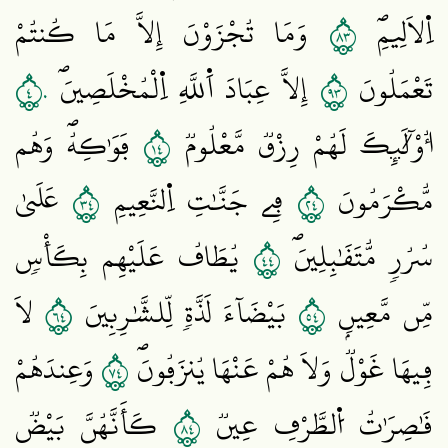
٣٨
اِ۬لَالِيمِۖ
وَمَا تُجْزَوْنَ إِلَّا مَا كُنتُمْ
٤٠
٣٩
تَعْمَلُونَ
إِلَّا عِبَادَ اَ۬للَّهِ اِ۬لْمُخْلَصِينَۖ
٤١
أُوْلَٰٓئِكَ لَهُمْ رِزْقٞ مَّعْلُومٞ
فَوَٰكِهُۖ وَهُم
٤٣
٤٢
مُّكْرَمُونَ
فِے جَنَّٰتِ اِ۬لنَّعِيمِ
عَلَيٰ
٤٤
سُرُرٖ مُّتَقَٰبِلِينَۖ
يُطَافُ عَلَيْهِم بِكَأْسٖ
٤٦
٤٥
مِّن مَّعِينِۢ
بَيْضَآءَ لَذَّةٖ لِّلشَّٰرِبِينَ
لَا
٤٧
فِيهَا غَوْلٞ وَلَا هُمْ عَنْهَا يُنزَفُونَۖ
وَعِندَهُمْ
٤٨
قَٰصِرَٰتُ اُ۬لطَّرْفِ عِينٞ
كَأَنَّهُنَّ بَيْضٞ