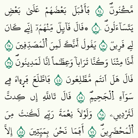
٤٩
مَّكْنُونٞۖ
فَأَقْبَلَ بَعْضُهُمْ عَلَيٰ بَعْضٖ
٥٠
يَتَسَآءَلُونَۖ
۞قَالَ قَآئِلٞ مِّنْهُمُۥٓ إِنِّے كَانَ
٥٢
٥١
لِے قَرِينٞ
يَقُولُ أَ۟نَّكَ لَمِنَ اَ۬لْمُصَدِّقِينَ
٥٣
أَ۟ذَا مِتْنَا وَكُنَّا تُرَاباٗ وَعِظَٰماً اِنَّا لَمَدِينُونَۖ
٥٤
قَالَ هَلَ اَنتُم مُّطَّلِعُونَ
فَاطَّلَعَ فَر۪ء۪اهُ فِے
٥٥
سَوَآءِ اِ۬لْجَحِيمِۖ
قَالَ تَاللَّهِ إِن كِدتَّ
٥٦
لَتُرْدِينِۦ
وَلَوْلَا نِعْمَةُ رَبِّے لَكُنتُ مِنَ
٥٨
٥٧
اَ۬لْمُحْضَرِينَۖ
أَفَمَا نَحْنُ بِمَيِّتِينَ
إِلَّا