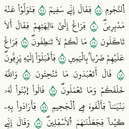
٨٩
٨٨
اِ۬لنُّجُومِ
فَقَالَ إِنِّے سَقِيمٞ
فَتَوَلَّوْاْ عَنْهُ
٩٠
مُدْبِرِينَۖ
فَرَاغَ إِلَيٰٓ ءَالِهَتِهِمْ فَقَالَ أَلَا
٩٢
٩١
تَاكُلُونَ
مَا لَكُمْ لَا تَنطِقُونَۖ
فَرَاغَ
٩٣
عَلَيْهِمْ ضَرْباَۢ بِالْيَمِينِ
فَأَقْبَلُوٓاْ إِلَيْهِ يَزِفُّونَۖ
٩٥
٩٤
قَالَ أَتَعْبُدُونَ مَا تَنْحِتُونَ
وَاللَّهُ
٩٦
خَلَقَكُمْ وَمَا تَعْمَلُونَۖ
قَالُواْ اُ۪بْنُواْ لَهُۥ
٩٧
بُنْيَٰناٗ فَأَلْقُوهُ فِے اِ۬لْجَحِيمِ
فَأَرَادُواْ بِهِۦ
٩٨
كَيْداٗ فَجَعَلْنَٰهُمُ اُ۬لَاسْفَلِينَۖ
وَقَالَ إِنِّے