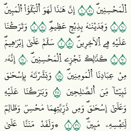
١٠٥
اِ۬لْمُحْسِنِينَۖ
إِنَّ هَٰذَا لَهُوَ اَ۬لْبَلَٰٓؤُاْ اُ۬لْمُبِينُۖ
١٠٧
١٠٦
وَفَدَيْنَٰهُ بِذِبْحٍ عَظِيمٖۖ
وَتَرَكْنَا
١٠٨
عَلَيْهِ فِے اِ۬لَاخِرِينَۖ
سَلَٰمٌ عَلَيٰٓ إِبْرَٰهِيمَۖ
١١٠
١٠٩
كَذَٰلِكَ نَجْزِے اِ۬لْمُحْسِنِينَۖ
إِنَّهُۥ
١١١
مِنْ عِبَادِنَا اَ۬لْمُومِنِينَۖ
وَبَشَّرْنَٰهُ بِإِسْحَٰقَ
١١٢
نَبِيٓـٔاٗ مِّنَ اَ۬لصَّٰلِحِينَ
وَبَٰرَكْنَا عَلَيْهِ
وَعَلَيٰٓ إِسْحَٰقَۖ وَمِن ذُرِّيَّتِهِمَا مُحْسِنٞ وَظَالِمٞ
١١٣
لِّنَفْسِهِۦ مُبِينٞۖ
۞وَلَقَدْ مَنَنَّا عَلَيٰ