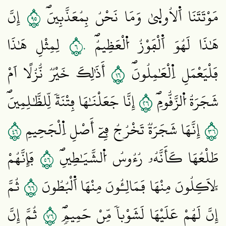
٥٩
مَوْتَتَنَا اَ۬لُاول۪يٰ وَمَا نَحْنُ بِمُعَذَّبِينَۖ
إِنَّ
٦٠
هَٰذَا لَهُوَ اَ۬لْفَوْزُ اُ۬لْعَظِيمُۖ
لِمِثْلِ هَٰذَا
٦١
فَلْيَعْمَلِ اِ۬لْعَٰمِلُونَۖ
أَذَٰلِكَ خَيْرٞ نُّزُلاً اَمْ
٦٢
شَجَرَةُ اُ۬لزَّقُّومِۖ
إِنَّا جَعَلْنَٰهَا فِتْنَةٗ لِّلظَّٰلِمِينَۖ
٦٤
٦٣
إِنَّهَا شَجَرَةٞ تَخْرُجُ فِےٓ أَصْلِ اِ۬لْجَحِيمِ
٦٥
طَلْعُهَا كَأَنَّهُۥ رُءُوسُ اُ۬لشَّيَٰطِينِۖ
فَإِنَّهُمْ
٦٦
لَأٓكِلُونَ مِنْهَا فَمَالِـُٔونَ مِنْهَا اَ۬لْبُطُونَ
ثُمَّ
٦٧
إِنَّ لَهُمْ عَلَيْهَا لَشَوْباٗ مِّنْ حَمِيمٖۖ
ثُمَّ إِنَّ