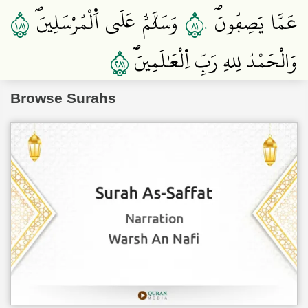
١٨١
١٨٠
عَمَّا يَصِفُونَۖ
وَسَلَٰمٌ عَلَي اَ۬لْمُرْسَلِينَۖ
١٨٢
وَالْحَمْدُ لِلهِ رَبِّ اِ۬لْعَٰلَمِينَۖ
Browse Surahs