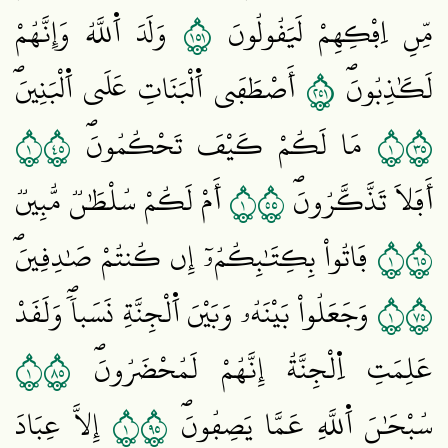
١٥١
مِّنِ اِفْكِهِمْ لَيَقُولُونَ
وَلَدَ اَ۬للَّهُ وَإِنَّهُمْ
١٥٢
لَكَٰذِبُونَۖ
أَصْطَفَي اَ۬لْبَنَاتِ عَلَي اَ۬لْبَنِينَۖ
١٥٤
١٥٣
مَا لَكُمْ كَيْفَ تَحْكُمُونَۖ
١٥٥
أَفَلَا تَذَّكَّرُونَۖ
أَمْ لَكُمْ سُلْطَٰنٞ مُّبِينٞ
١٥٦
فَاتُواْ بِكِتَٰبِكُمُۥٓ إِن كُنتُمْ صَٰدِقِينَۖ
١٥٧
وَجَعَلُواْ بَيْنَهُۥ وَبَيْنَ اَ۬لْجِنَّةِ نَسَباٗۖ وَلَقَدْ
١٥٨
عَلِمَتِ اِ۬لْجِنَّةُ إِنَّهُمْ لَمُحْضَرُونَۖ
١٥٩
سُبْحَٰنَ اَ۬للَّهِ عَمَّا يَصِفُونَۖ
إِلَّا عِبَادَ