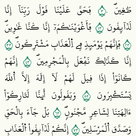
٣٠
طَٰغِينَۖ
فَحَقَّ عَلَيْنَا قَوْلُ رَبِّنَآ إِنَّا
٣١
لَذَآئِقُونَ
فَأَغْوَيْنَٰكُمُۥٓ إِنَّا كُنَّا غَٰوِينَۖ
٣٣
٣٢
فَإِنَّهُمْ يَوْمَئِذٖ فِے اِ۬لْعَذَابِ مُشْتَرِكُونَۖ
٣٤
إِنَّا كَذَٰلِكَ نَفْعَلُ بِالْمُجْرِمِينَۖ
إِنَّهُمْ
كَانُوٓاْ إِذَا قِيلَ لَهُمْ لَآ إِلَٰهَ إِلَّا اَ۬للَّهُ
٣٥
يَسْتَكْبِرُونَ
وَيَقُولُونَ أَئِنَّا لَتَارِكُوٓاْ
٣٦
ءَالِهَتِنَا لِشَاعِرٖ مَّجْنُونِۢۖ
بَلْ جَآءَ بِالْحَقِّ
٣٧
وَصَدَّقَ اَ۬لْمُرْسَلِينَۖ
إِنَّكُمْ لَذَآئِقُواْ اُ۬لْعَذَابِ