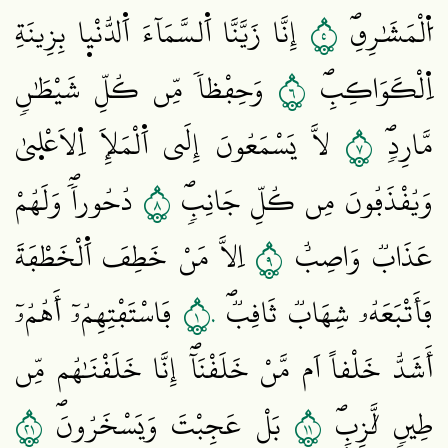
٥
اُ۬لْمَشَٰرِقِۖ
إِنَّا زَيَّنَّا اَ۬لسَّمَآءَ اَ۬لدُّنْي۪ا بِزِينَةِ
٦
اِ۬لْكَوَاكِبِۖ
وَحِفْظاٗ مِّن كُلِّ شَيْطَٰنٖ
٧
مَّارِدٖۖ
لَّا يَسْمَعُونَ إِلَي اَ۬لْمَلَإِ اِ۬لَاعْل۪يٰ
٨
وَيُقْذَفُونَ مِن كُلِّ جَانِبٖۖ
دُحُوراٗۖ وَلَهُمْ
٩
عَذَابٞ وَاصِبٌ
اِلَّا مَنْ خَطِفَ اَ۬لْخَطْفَةَ
١٠
فَأَتْبَعَهُۥ شِهَابٞ ثَاقِبٞۖ
فَاسْتَفْتِهِمُۥٓ أَهُمُۥٓ
أَشَدُّ خَلْقاً اَم مَّنْ خَلَقْنَآۖ إِنَّا خَلَقْنَٰهُم مِّن
١٢
١١
طِينٖ لَّٰزِبِۢۖ
بَلْ عَجِبْتَ وَيَسْخَرُونَۖ