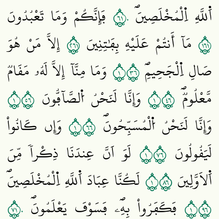
١٦٠
اَ۬للَّهِ اِ۬لْمُخْلَصِينَۖ
فَإِنَّكُمْ وَمَا تَعْبُدُونَ
١٦٢
١٦١
مَآ أَنتُمْ عَلَيْهِ بِفَٰتِنِينَ
إِلَّا مَنْ هُوَ
١٦٣
صَالِ اِ۬لْجَحِيمِۖ
وَمَا مِنَّآ إِلَّا لَهُۥ مَقَامٞ
١٦٥
١٦٤
مَّعْلُومٞۖ
وَإِنَّا لَنَحْنُ اُ۬لصَّآفُّونَ
١٦٦
وَإِنَّا لَنَحْنُ اُ۬لْمُسَبِّحُونَۖ
وَإِن كَانُواْ
١٦٧
لَيَقُولُونَ
لَوَ اَنَّ عِندَنَا ذِكْراٗ مِّنَ
١٦٨
اَ۬لَاوَّلِينَ
لَكُنَّا عِبَادَ اَ۬للَّهِ اِ۬لْمُخْلَصِينَۖ
١٧٠
١٦٩
فَكَفَرُواْ بِهِۦۖ فَسَوْفَ يَعْلَمُونَۖ