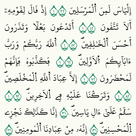
١٢٣
إِلْيَاسَ لَمِنَ اَ۬لْمُرْسَلِينَ
إِذْ قَالَ لِقَوْمِهِۦٓ
١٢٤
أَلَا تَتَّقُونَ
أَتَدْعُونَ بَعْلاٗ وَتَذَرُونَ
١٢٥
أَحْسَنَ اَ۬لْخَٰلِقِينَۖ
اَ۬للَّهُ رَبُّكُمْ وَرَبُّ
١٢٦
ءَابَآئِكُمُ اُ۬لَاوَّلِينَۖ
فَكَذَّبُوهُ فَإِنَّهُمْ
١٢٧
لَمُحْضَرُونَ
إِلَّا عِبَادَ اَ۬للَّهِ اِ۬لْمُخْلَصِينَۖ
١٢٩
١٢٨
وَتَرَكْنَا عَلَيْهِ فِے اِ۬لَاخِرِينَۖ
١٣٠
سَلَٰمٌ عَلَيٰٓ ءَالِ يَاسِينَۖ
إِنَّا كَذَٰلِكَ نَجْزِے
١٣٢
١٣١
اِ۬لْمُحْسِنِينَۖ
إِنَّهُۥ مِنْ عِبَادِنَا اَ۬لْمُومِنِينَۖ