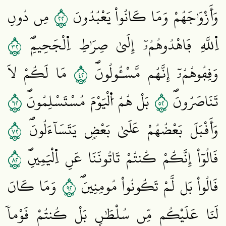
٢٢
وَأَزْوَٰجَهُمْ وَمَا كَانُواْ يَعْبُدُونَ
مِن دُونِ
٢٣
اِ۬للَّهِ فَاهْدُوهُمُۥٓ إِلَيٰ صِرَٰطِ اِ۬لْجَحِيمِۖ
٢٤
وَقِفُوهُمُۥٓ إِنَّهُم مَّسْـُٔولُونَۖ
مَا لَكُمْ لَا
٢٦
٢٥
تَنَاصَرُونَۖ
بَلْ هُمُ اُ۬لْيَوْمَ مُسْتَسْلِمُونَۖ
٢٧
وَأَقْبَلَ بَعْضُهُمْ عَلَيٰ بَعْضٖ يَتَسَآءَلُونَۖ
٢٨
قَالُوٓاْ إِنَّكُمْ كُنتُمْ تَاتُونَنَا عَنِ اِ۬لْيَمِينِۖ
٢٩
قَالُواْ بَل لَّمْ تَكُونُواْ مُومِنِينَۖ
وَمَا كَانَ
لَنَا عَلَيْكُم مِّن سُلْطَٰنِۢ بَلْ كُنتُمْ قَوْماٗ