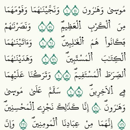
١١٤
مُوس۪يٰ وَهَٰرُونَ
وَنَجَّيْنَٰهُمَا وَقَوْمَهُمَا
١١٥
مِنَ اَ۬لْكَرْبِ اِ۬لْعَظِيمِۖ
وَنَصَرْنَٰهُمْ
١١٦
فَكَانُواْ هُمُ اُ۬لْغَٰلِبِينَۖ
وَءَاتَيْنَٰهُمَا
١١٧
اَ۬لْكِتَٰبَ اَ۬لْمُسْتَبِينَۖ
وَهَدَيْنَٰهُمَا
١١٨
اَ۬لصِّرَٰطَ اَ۬لْمُسْتَقِيمَۖ
وَتَرَكْنَا عَلَيْهِمَا
١١٩
فِے اِ۬لَاخِرِينَۖ
سَلَٰمٌ عَلَيٰ مُوس۪يٰ
١٢٠
وَهَٰرُونَۖ
إِنَّا كَذَٰلِكَ نَجْزِے اِ۬لْمُحْسِنِينَۖ
١٢٢
١٢١
إِنَّهُمَا مِنْ عِبَادِنَا اَ۬لْمُومِنِينَۖ
وَإِنَّ