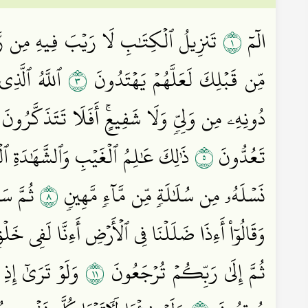
١
الٓمٓ
تَنزِيلُ ٱلۡكِتَٰبِ لَا رَيۡبَ فِيهِ مِن رَّ
٣
مِّن قَبۡلِكَ لَعَلَّهُمۡ يَهۡتَدُونَ
ٱللَّهُ ٱلَّذِي
دُونِهِۦ مِن وَلِيّٖ وَلَا شَفِيعٍۚ أَفَلَا تَتَذَكَّرُونَ
٥
تَعُدُّونَ
ذَٰلِكَ عَٰلِمُ ٱلۡغَيۡبِ وَٱلشَّهَٰدَةِ ٱل
٨
نَسۡلَهُۥ مِن سُلَٰلَةٖ مِّن مَّآءٖ مَّهِينٖ
ثُمَّ سَو
وَقَالُوٓاْ أَءِذَا ضَلَلۡنَا فِي ٱلۡأَرۡضِ أَءِنَّا لَفِي خ
١١
ثُمَّ إِلَىٰ رَبِّكُمۡ تُرۡجَعُونَ
وَلَوۡ تَرَىٰٓ إِذِ