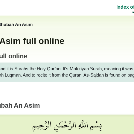
Index o
 Shubah An Asim
sim full online
ll online
t is Surahs the Holy Qur’an. It's Makkiyah Surah, meaning it was revealed
rah Luqman, And to recite it from the Quran, As-Sajdah is found on p
ubah An Asim
بِسْمِ اللَّهِ الرَّحْمَٰنِ الرَّحِيمِ