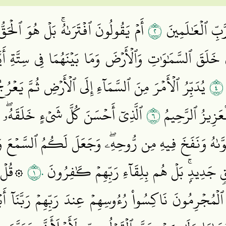
٢
بِّ ٱلۡعَٰلَمِينَ
أَمۡ يَقُولُونَ ٱفۡتَرَىٰهُۚ بَلۡ هُوَ ٱلۡحَقُّ
 خَلَقَ ٱلسَّمَٰوَٰتِ وَٱلۡأَرۡضَ وَمَا بَيۡنَهُمَا فِي سِتَّةِ أ
٤
يُدَبِّرُ ٱلۡأَمۡرَ مِنَ ٱلسَّمَآءِ إِلَى ٱلۡأَرۡضِ ثُمَّ يَعۡرُجُ
٦
ۡعَزِيزُ ٱلرَّحِيمُ
ٱلَّذِيٓ أَحۡسَنَ كُلَّ شَيۡءٍ خَلَقَهُۥۖ
َّىٰهُ وَنَفَخَ فِيهِ مِن رُّوحِهِۦۖ وَجَعَلَ لَكُمُ ٱلسَّمۡعَ وَٱلۡ
١٠
َلۡقٖ جَدِيدِۭۚ بَلۡ هُم بِلِقَآءِ رَبِّهِمۡ كَٰفِرُونَ
قُلۡ يَت
 ٱلۡمُجۡرِمُونَ نَاكِسُواْ رُءُوسِهِمۡ عِندَ رَبِّهِمۡ رَبَّنَآ أَب