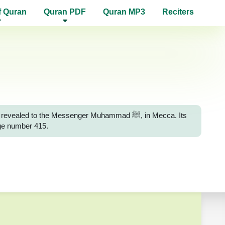
f Quran
Quran PDF
Quran MP3
Reciters
 to the Messenger Muhammad ﷺ, in Mecca. Its
age number 415.