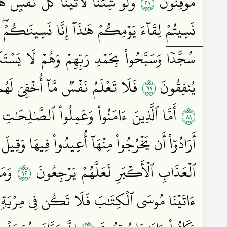
١٢
مُوقِنُونَ
وَلَوۡ شِئۡنَا لَأٓتَيۡنَا كُلَّ نَفۡسٍ هُ
نَسِيتُمۡ لِقَآءَ يَوۡمِكُمۡ هَٰذَآ إِنَّا نَسِينَٰكُمۡ
سُجَّدٗاۤ وَسَبَّحُواْ بِحَمۡدِ رَبِّهِمۡ وَهُمۡ لَا يَس۩
١٦
يُنفِقُونَ
فَلَا تَعۡلَمُ نَفۡسٞ مَّآ أُخۡفِيَ لَهُم م
١٨
أَمَّا ٱلَّذِينَ ءَامَنُواْ وَعَمِلُواْ ٱلصَّٰلِحَٰتِ 
أَرَادُوٓاْ أَن يَخۡرُجُواْ مِنۡهَآ أُعِيدُواْ فِيهَا وَقِ
٢١
ٱلۡعَذَابِ ٱلۡأَكۡبَرِ لَعَلَّهُمۡ يَرۡجِعُونَ
وَمَنۡ
ءَاتَيۡنَا مُوسَى ٱلۡكِتَٰبَ فَلَا تَكُن فِي مِرۡيَةٖ مِّن 