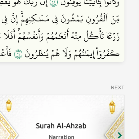
٢٤
وَكَانُواْ بِـَٔايَٰتِنَا يُوقِنُونَ
إِنَّ رَبَّكَ هُوَ يَفۡصِ
مِّنَ ٱلۡقُرُونِ يَمۡشُونَ فِي مَسَٰكِنِهِمۡۚ إِنَّ فِي 
زَرۡعٗا تَأۡكُلُ مِنۡهُ أَنۡعَٰمُهُمۡ وَأَنفُسُهُمۡۚ أَفَلَ
٢٩
كَفَرُوٓاْ إِيمَٰنُهُمۡ وَلَا هُمۡ يُنظَرُونَ
فَأَعۡر
NEXT