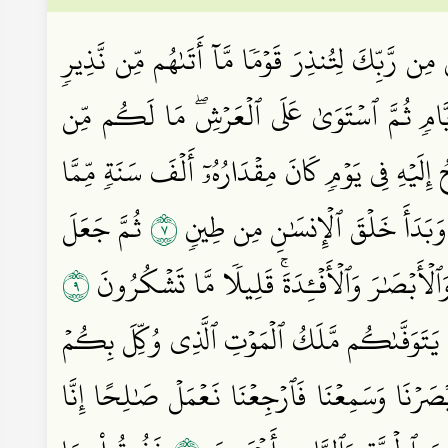
 مِن رَّبِّكَ لِتُنذِرَ قَوۡمٗا مَّآ أَتَىٰهُم مِّن نَّذِيرٖ
َيَّامٖ ثُمَّ ٱسۡتَوَىٰ عَلَى ٱلۡعَرۡشِۖ مَا لَكُم مِّن
 إِلَيۡهِ فِي يَوۡمٖ كَانَ مِقۡدَارُهُۥٓ أَلۡفَ سَنَةٖ مِّمَّا
٧
 وَبَدَأَ خَلۡقَ ٱلۡإِنسَٰنِ مِن طِينٖ
ثُمَّ جَعَلَ
٩
أَبۡصَٰرَ وَٱلۡأَفۡـِٔدَةَۚ قَلِيلٗا مَّا تَشۡكُرُونَ
۞َوَفَّىٰكُم مَّلَكُ ٱلۡمَوۡتِ ٱلَّذِي وُكِّلَ بِكُمۡ
ۡصَرۡنَا وَسَمِعۡنَا فَٱرۡجِعۡنَا نَعۡمَلۡ صَٰلِحًا إِنَّا