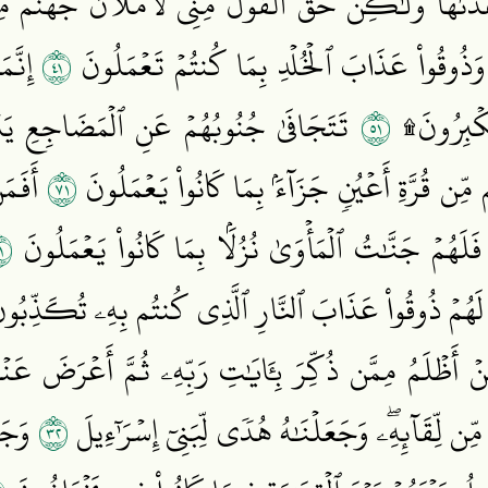
دَىٰهَا وَلَٰكِنۡ حَقَّ ٱلۡقَوۡلُ مِنِّي لَأَمۡلَأَنَّ جَهَنَّمَ مِ
١٤
ۖ وَذُوقُواْ عَذَابَ ٱلۡخُلۡدِ بِمَا كُنتُمۡ تَعۡمَلُونَ
إِنَّمَ
١٥
ۡتَكۡبِرُونَ
تَتَجَافَىٰ جُنُوبُهُمۡ عَنِ ٱلۡمَضَاجِعِ يَدۡعُ
١٧
ِّن قُرَّةِ أَعۡيُنٖ جَزَآءَۢ بِمَا كَانُواْ يَعۡمَلُونَ
أَفَمَن
٩
فَلَهُمۡ جَنَّٰتُ ٱلۡمَأۡوَىٰ نُزُلَۢا بِمَا كَانُواْ يَعۡمَلُونَ
يلَ لَهُمۡ ذُوقُواْ عَذَابَ ٱلنَّارِ ٱلَّذِي كُنتُم بِهِۦ تُكَذِّبُو
 أَظۡلَمُ مِمَّن ذُكِّرَ بِـَٔايَٰتِ رَبِّهِۦ ثُمَّ أَعۡرَضَ عَنۡه
٢٣
لِّقَآئِهِۦۖ وَجَعَلۡنَٰهُ هُدٗى لِّبَنِيٓ إِسۡرَٰٓءِيلَ
وَجَعَ