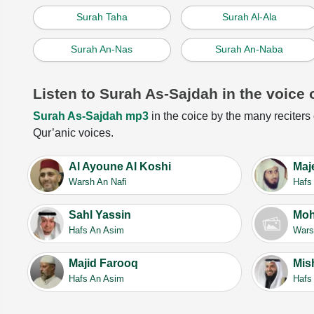
Surah Taha
Surah Al-Ala
Surah An-Nas
Surah An-Naba
Listen to Surah As-Sajdah in the voice 
Surah As-Sajdah mp3
in the coice by the many reciters 
Qur’anic voices.
Al Ayoune Al Koshi
Maj
Warsh An Nafi
Hafs
Sahl Yassin
Moh
Hafs An Asim
Wars
Majid Farooq
Mis
Hafs An Asim
Hafs