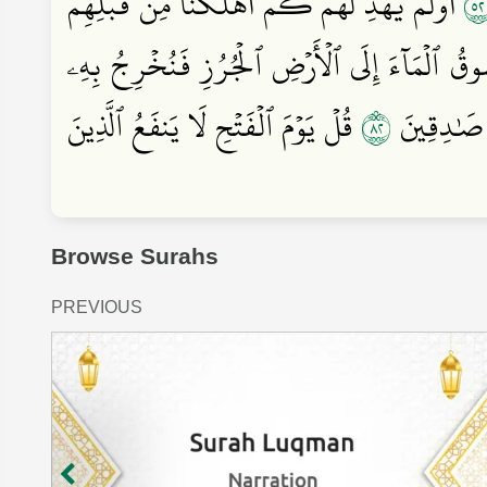
٢
أَوَلَمۡ يَهۡدِ لَهُمۡ كَمۡ أَهۡلَكۡنَا مِن قَبۡلِهِم
نَسُوقُ ٱلۡمَآءَ إِلَى ٱلۡأَرۡضِ ٱلۡجُرُزِ فَنُخۡرِجُ بِهِۦ
٢٨
ۡ صَٰدِقِينَ
قُلۡ يَوۡمَ ٱلۡفَتۡحِ لَا يَنفَعُ ٱلَّذِينَ
Browse Surahs
PREVIOUS