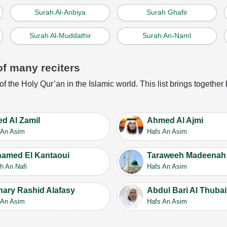
Surah Al-Anbiya
Surah Ghafir
Surah Al-Muddathir
Surah An-Naml
of many reciters
of the Holy Qur’an in the Islamic world. This list brings together
ed Al Zamil
Ahmed Al Ajmi
 An Asim
Hafs An Asim
amed El Kantaoui
Taraweeh Madeenah
h An Nafi
Hafs An Asim
hary Rashid Alafasy
Abdul Bari Al Thubai
 An Asim
Hafs An Asim