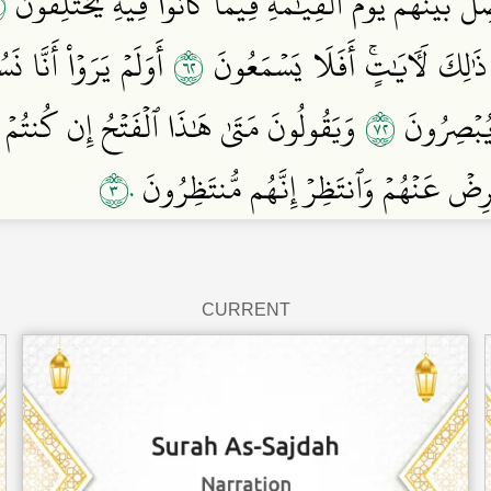
٥
لُ بَيۡنَهُمۡ يَوۡمَ ٱلۡقِيَٰمَةِ فِيمَا كَانُواْ فِيهِ يَخۡتَلِفُونَ
٢٦
ذَٰلِكَ لَأٓيَٰتٍۚ أَفَلَا يَسۡمَعُونَ
أَوَلَمۡ يَرَوۡاْ أَنَّا 
٢٧
ا يُبۡصِرُونَ
وَيَقُولُونَ مَتَىٰ هَٰذَا ٱلۡفَتۡحُ إِن كُنتُم
٣٠
ِضۡ عَنۡهُمۡ وَٱنتَظِرۡ إِنَّهُم مُّنتَظِرُونَ
CURRENT