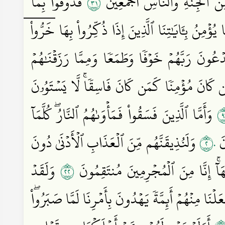
١٣
نَ ٱلۡجِنَّةِ وَٱلنَّاسِ أَجۡمَعِينَ
فَذُوقُواْ بِمَا
ا يُؤۡمِنُ بِـَٔايَٰتِنَا ٱلَّذِينَ إِذَا ذُكِّرُواْ بِهَا خَرُّواْۤ
ونَ رَبَّهُمۡ خَوۡفٗا وَطَمَعٗا وَمِمَّا رَزَقۡنَٰهُمۡ
 كَانَ مُؤۡمِنٗا كَمَن كَانَ فَاسِقٗاۚ لَّا يَسۡتَوُۥنَ
١
وَأَمَّا ٱلَّذِينَ فَسَقُواْ فَمَأۡوَىٰهُمُ ٱلنَّارُۖ كُلَّمَآ
٢٠
نَ
وَلَنُذِيقَنَّهُم مِّنَ ٱلۡعَذَابِ ٱلۡأَدۡنَىٰ دُونَ
٢٢
َآۚ إِنَّا مِنَ ٱلۡمُجۡرِمِينَ مُنتَقِمُونَ
وَلَقَدۡ
لۡنَا مِنۡهُمۡ أَئِمَّةٗ يَهۡدُونَ بِأَمۡرِنَا لَمَّا صَبَرُواْۖ