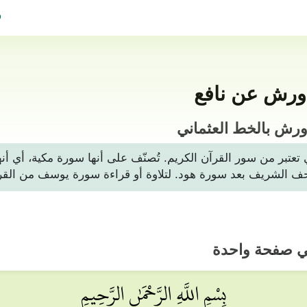
ف
ورش عن نافع
ورش بالخط العثماني
كون من 111 آيات، وهي تعتبر من سور القرآن الكريم. تُصنّف على أنها سورة 
في صفحة واحدة
بِسْمِ اللَّهِ الرَّحْمَٰنِ الرَّحِيمِ