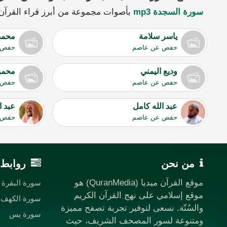
سورة السجدة mp3
بأصوات مجموعة من أبرز قراء القرآن ا
ياسر سلامة
محمد
حفص عن عاصم
حفص 
وديع اليمني
محمود
حفص عن عاصم
حفص 
عبد الله كامل
عبد ا
حفص عن عاصم
حفص 
من نحن
روابط 
موقع القرآن ميديا (QuranMedia) هو
سورة البقرة
موقع إسلامي على نهج القرآن الكريم
سورة الكهف
والسُنّة. نسعى لتوفير تجربة تصفح مميزة
سورة يس
ومتنوعة لسور المصحف الشريف، حيث