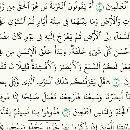
٢
ٱلۡعَٰلَمِينَ
أَمۡ يَقُولُونَ ٱفۡتَرَىٰهُۚ بَلۡ هُوَ ٱلۡحَقُّ مِن رَّبّ
تِ وَٱلۡأَرۡضَ وَمَا بَيۡنَهُمَا فِي سِتَّةِ أَيَّامٖ ثُمَّ ٱسۡتَوَىٰ
لسَّمَآءِ إِلَى ٱلۡأَرۡضِ ثُمَّ يَعۡرُجُ إِلَيۡهِ فِي يَوۡمٖ كَانَ مِقۡد
َحۡسَنَ كُلَّ شَيۡءٍ خَلَقَهُۥۖ وَبَدَأَ خَلۡقَ ٱلۡإِنسَٰنِ مِن 
َعَلَ لَكُمُ ٱلسَّمۡعَ وَٱلۡأَبۡصَٰرَ وَٱلۡأَفۡــِٔدَةَۚ قَلِيلٗا مَّا ت
١٠
ُونَ
۞قُلۡ يَتَوَفَّىٰكُم مَّلَكُ ٱلۡمَوۡتِ ٱلَّذِي وُكِّلَ بِكُ
َآ أَبۡصَرۡنَا وَسَمِعۡنَا فَٱرۡجِعۡنَا نَعۡمَلۡ صَٰلِحًا إِنَّا مُوق
١٣
ٱلۡجِنَّةِ وَٱلنَّاسِ أَجۡمَعِينَ
فَذُوقُواْ بِمَا نَسِيتُمۡ لِقَآء
َايَٰتِنَا ٱلَّذِينَ إِذَا ذُكِّرُواْ بِهَا خَرُّواْۤ سُجَّدٗاۤ وَسَبَّحُوا