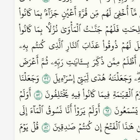
آ أُخۡفِيَ لَهُم مِّن قُرَّةِ أَعۡيُنٖ جَزَآءَۢ بِمَا كَانُواْ
ٰلِحَٰتِ فَلَهُمۡ جَنَّـٰتُ ٱلۡمَأۡوَىٰ نُزُلَۢا بِمَا كَانُواْ
 وَقِيلَ لَهُمۡ ذُوقُواْ عَذَابَ ٱلنَّارِ ٱلَّذِي كُنتُم بِهِۦ
أَظۡلَمُ مِمَّن ذُكِّرَ بِــَٔايَٰتِ رَبِّهِۦ ثُمَّ أَعۡرَضَ
٢٣
 وَجَعَلۡنَٰهُ هُدٗى لِّبَنِيٓ إِسۡرَـٰٓءِيلَ
وَجَعَلۡنَا
٢٥
َ ٱلۡقِيَٰمَةِ فِيمَا كَانُواْ فِيهِ يَخۡتَلِفُونَ
أَوَلَمۡ
٢٦
ا يَسۡمَعُونَ
أَوَلَمۡ يَرَوۡاْ أَنَّا نَسُوقُ ٱلۡمَآءَ إِلَى
٢٨
ىٰ هَٰذَا ٱلۡفَتۡحُ إِن كُنتُمۡ صَٰدِقِينَ
قُلۡ يَوۡمَ