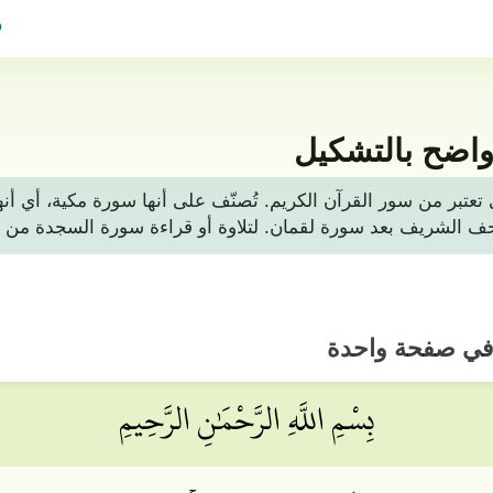
ف
واضح بالتشكيل
تتكون من 30 آيات، وهي تعتبر من سور القرآن الكريم. تُصنّف على أنها سورة 
 في صفحة واحدة
بِسْمِ اللَّهِ الرَّحْمَٰنِ الرَّحِيمِ