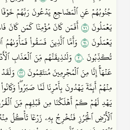
جُنُوبُهُمۡ عَنِ ٱلۡمَضَاجِعِ يَدۡعُونَ رَبَّهُمۡ خَوۡفٗا و
١٧
يَعۡمَلُونَ
أَفَمَن كَانَ مُؤۡمِنٗا كَمَن كَانَ فَاسِق
١٩
يَعۡمَلُونَ
وَأَمَّا ٱلَّذِينَ فَسَقُواْ فَمَأۡوَىٰهُمُ ٱ
٢٠
تُكَذِّبُونَ
وَلَنُذِيقَنَّهُم مِّنَ ٱلۡعَذَابِ ٱلۡأَد
٢٢
عَنۡهَآۚ إِنَّا مِنَ ٱلۡمُجۡرِمِينَ مُنتَقِمُونَ
وَلَقَدۡ ء
مِنۡهُمۡ أَئِمَّةٗ يَهۡدُونَ بِأَمۡرِنَا لَمَّا صَبَرُواْۖ وَكَانُواْ
يَهۡدِ لَهُمۡ كَمۡ أَهۡلَكۡنَا مِن قَبۡلِهِم مِّنَ ٱلۡقُرُو
ٱلۡأَرۡضِ ٱلۡجُرُزِ فَنُخۡرِجُ بِهِۦ زَرۡعٗا تَأۡكُلُ مِنۡهُ 