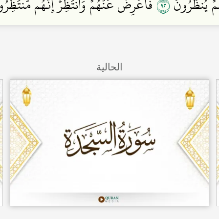
٢٩
هُمۡ يُنظَرُونَ
فَأَعۡرِضۡ عَنۡهُمۡ وَٱنتَظِرۡ إِنَّهُم مُّنتَظِر
الحالية