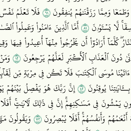
١٦
َطَمَعٗا وَمِمَّا رَزَقۡنَٰهُمۡ يُنفِقُونَ
فَلَا تَعۡلَمُ نَفۡسٞ مَّ
١٨
ٗاۚ لَّا يَسۡتَوُۥنَ
أَمَّا ٱلَّذِينَ ءَامَنُواْ وَعَمِلُواْ ٱلصَّـ
لنَّارُۖ كُلَّمَآ أَرَادُوٓاْ أَن يَخۡرُجُواْ مِنۡهَآ أُعِيدُواْ فِيهَا
٢١
ۡنَىٰ دُونَ ٱلۡعَذَابِ ٱلۡأَكۡبَرِ لَعَلَّهُمۡ يَرۡجِعُونَ
وَمَنۡ 
َاتَيۡنَا مُوسَى ٱلۡكِتَٰبَ فَلَا تَكُن فِي مِرۡيَةٖ مِّن لِّقَآئِهِۦۖ
٢٤
 بِــَٔايَٰتِنَا يُوقِنُونَ
إِنَّ رَبَّكَ هُوَ يَفۡصِلُ بَيۡنَهُمۡ يَوۡم
نِ يَمۡشُونَ فِي مَسَٰكِنِهِمۡۚ إِنَّ فِي ذَٰلِكَ لَأٓيَٰتٍۚ أَفَلَ
٢٧
أَنۡعَٰمُهُمۡ وَأَنفُسُهُمۡۚ أَفَلَا يُبۡصِرُونَ
وَيَقُولُونَ مَتَ