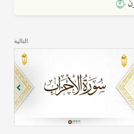
٣٠
ُونَ
التالية