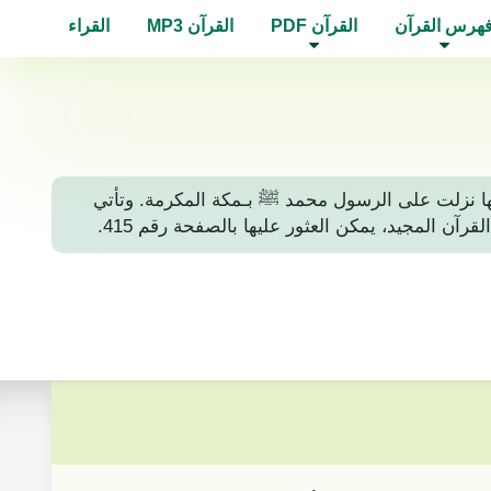
هرس القرآن
القرآن PDF
القرآن MP3
القراء
مكية، أي أنها نزلت على الرسول محمد ﷺ بـمكة المكرمة. وتأتي