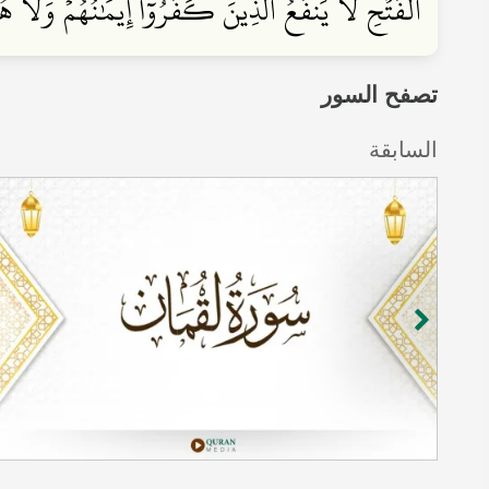
ٱلۡفَتۡحِ لَا يَنفَعُ ٱلَّذِينَ كَفَرُوٓاْ إِيمَٰنُهُمۡ وَلَا 
تصفح السور
السابقة