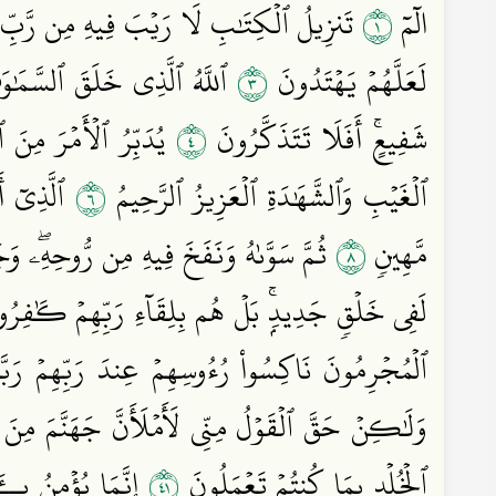
١
الٓمٓ
تَنزِيلُ ٱلۡكِتَٰبِ لَا رَيۡبَ فِيهِ مِن رَّبِّ 
٣
لَعَلَّهُمۡ يَهۡتَدُونَ
ٱللَّهُ ٱلَّذِي خَلَقَ ٱلسَّمَٰوَٰ
٤
شَفِيعٍۚ أَفَلَا تَتَذَكَّرُونَ
يُدَبِّرُ ٱلۡأَمۡرَ مِنَ ٱ
٦
ٱلۡغَيۡبِ وَٱلشَّهَٰدَةِ ٱلۡعَزِيزُ ٱلرَّحِيمُ
ٱلَّذِيٓ أ
٨
مَّهِينٖ
ثُمَّ سَوَّىٰهُ وَنَفَخَ فِيهِ مِن رُّوحِهِۦۖ وَج
لَفِي خَلۡقٖ جَدِيدِۭۚ بَلۡ هُم بِلِقَآءِ رَبِّهِمۡ كَٰفِر
ٱلۡمُجۡرِمُونَ نَاكِسُواْ رُءُوسِهِمۡ عِندَ رَبِّهِمۡ رَبَّن
وَلَٰكِنۡ حَقَّ ٱلۡقَوۡلُ مِنِّي لَأَمۡلَأَنَّ جَهَنَّمَ مِنَ 
١٤
ٱلۡخُلۡدِ بِمَا كُنتُمۡ تَعۡمَلُونَ
إِنَّمَا يُؤۡمِنُ بِــٔ