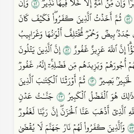
٢٤
يرٗاۚ وَإِن مِّنۡ أُمَّةٍ إِلَّا خَلَا فِيهَا نَذِيرٞ
وَإِن
٢٥
ثُمَّ أَخَذۡتُ ٱلَّذِينَ كَفَرُواْۖ فَكَيۡفَ كَانَ
بَالِ جُدَدُۢ بِيضٞ وَحُمۡرٞ مُّخۡتَلِفٌ أَلۡوَٰنُهَا وَغَرَابِيبُ
٢٨
ٓؤُاْۗ إِنَّ ٱللَّهَ عَزِيزٌ غَفُورٌ
إِنَّ ٱلَّذِينَ يَتۡلُونَ
َهُمۡ أُجُورَهُمۡ وَيَزِيدَهُم مِّن فَضۡلِهِۦٓۚ إِنَّهُۥ غَفُورٞ
٣١
ۦ لَخَبِيرُۢ بَصِيرٞ
ثُمَّ أَوۡرَثۡنَا ٱلۡكِتَٰبَ ٱلَّذِينَ
٣٢
ِۚ ذَٰلِكَ هُوَ ٱلۡفَضۡلُ ٱلۡكَبِيرُ
جَنَّـٰتُ عَدۡنٖ
َّهِ ٱلَّذِيٓ أَذۡهَبَ عَنَّا ٱلۡحَزَنَۖ إِنَّ رَبَّنَا لَغَفُورٞ
٣
وَٱلَّذِينَ كَفَرُواْ لَهُمۡ نَارُ جَهَنَّمَ لَا يُقۡضَىٰ