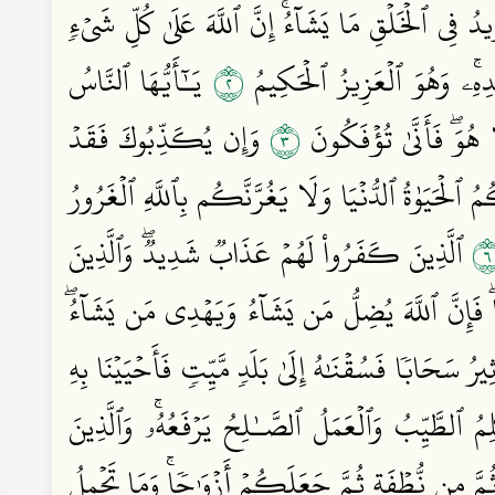
دُ فِي ٱلۡخَلۡقِ مَا يَشَآءُۚ إِنَّ ٱللَّهَ عَلَىٰ كُلِّ شَيۡءٖ
٢
ِهِۦۚ وَهُوَ ٱلۡعَزِيزُ ٱلۡحَكِيمُ
يَـٰٓأَيُّهَا ٱلنَّاسُ
٣
 هُوَۖ فَأَنَّىٰ تُؤۡفَكُونَ
وَإِن يُكَذِّبُوكَ فَقَدۡ
ُمُ ٱلۡحَيَوٰةُ ٱلدُّنۡيَا وَلَا يَغُرَّنَّكُم بِٱللَّهِ ٱلۡغَرُورُ
ٱلَّذِينَ كَفَرُواْ لَهُمۡ عَذَابٞ شَدِيدٞۖ وَٱلَّذِينَ
 فَإِنَّ ٱللَّهَ يُضِلُّ مَن يَشَآءُ وَيَهۡدِي مَن يَشَآءُۖ
ِيرُ سَحَابٗا فَسُقۡنَٰهُ إِلَىٰ بَلَدٖ مَّيِّتٖ فَأَحۡيَيۡنَا بِهِ
لِمُ ٱلطَّيِّبُ وَٱلۡعَمَلُ ٱلصَّـٰلِحُ يَرۡفَعُهُۥۚ وَٱلَّذِينَ
َ مِن نُّطۡفَةٖ ثُمَّ جَعَلَكُمۡ أَزۡوَٰجٗاۚ وَمَا تَحۡمِلُ