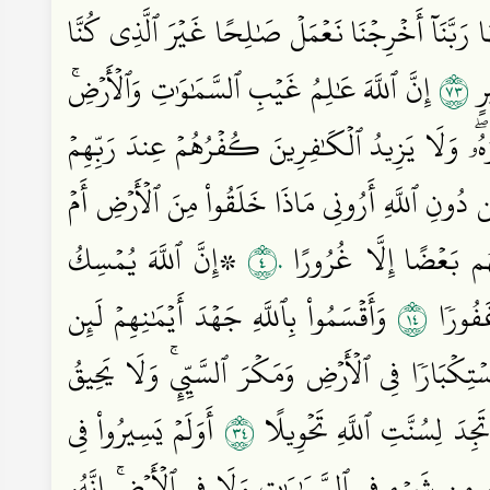
بَّنَآ أَخۡرِجۡنَا نَعۡمَلۡ صَٰلِحًا غَيۡرَ ٱلَّذِي كُنَّا
٣٧
يرٍ
إِنَّ ٱللَّهَ عَٰلِمُ غَيۡبِ ٱلسَّمَٰوَٰتِ وَٱلۡأَرۡضِۚ
ۖ وَلَا يَزِيدُ ٱلۡكَٰفِرِينَ كُفۡرُهُمۡ عِندَ رَبِّهِمۡ
 دُونِ ٱللَّهِ أَرُونِي مَاذَا خَلَقُواْ مِنَ ٱلۡأَرۡضِ أَمۡ
٤٠
ضُهُم بَعۡضًا إِلَّا غُرُورًا
۞إِنَّ ٱللَّهَ يُمۡسِكُ
٤١
غَفُورٗا
وَأَقۡسَمُواْ بِٱللَّهِ جَهۡدَ أَيۡمَٰنِهِمۡ لَئِن
تِكۡبَارٗا فِي ٱلۡأَرۡضِ وَمَكۡرَ ٱلسَّيِّيِٕۚ وَلَا يَحِيقُ
٤٣
تَجِدَ لِسُنَّتِ ٱللَّهِ تَحۡوِيلًا
أَوَلَمۡ يَسِيرُواْ فِي
َهُۥ مِن شَيۡءٖ فِي ٱلسَّمَٰوَٰتِ وَلَا فِي ٱلۡأَرۡضِۚ إِنَّهُۥ