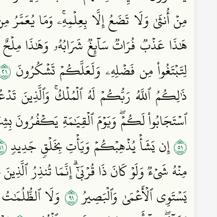
مِنۡ أُنثَىٰ وَلَا تَضَعُ إِلَّا بِعِلۡمِهِۦۚ وَمَا يُعَمَّرُ م
هَٰذَا عَذۡبٞ فُرَاتٞ سَآئِغٞ شَرَابُهُۥ وَهَٰذَا مِلۡحٌ أ
١٢
لِتَبۡتَغُواْ مِن فَضۡلِهِۦ وَلَعَلَّكُمۡ تَشۡكُرُونَ
ذَٰلِكُمُ ٱللَّهُ رَبُّكُمۡ لَهُ ٱلۡمُلۡكُۚ وَٱلَّذِينَ 
ٱسۡتَجَابُواْ لَكُمۡۖ وَيَوۡمَ ٱلۡقِيَٰمَةِ يَكۡفُرُونَ بِشِ
١٦
١٥
إِن يَشَأۡ يُذۡهِبۡكُمۡ وَيَأۡتِ بِخَلۡقٖ جَدِيدٖ
مِنۡهُ شَيۡءٞ وَلَوۡ كَانَ ذَا قُرۡبَىٰٓۗ إِنَّمَا تُنذِرُ ٱلَّذِينَ 
١٩
يَسۡتَوِي ٱلۡأَعۡمَىٰ وَٱلۡبَصِيرُ
وَلَا ٱلظُّلُمَٰتُ و