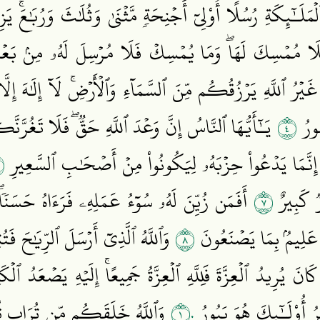
لَـٰٓئِكَةِ رُسُلًا أُوْلِيٓ أَجۡنِحَةٖ مَّثۡنَىٰ وَثُلَٰثَ وَرُبَٰعَۚ يَزِي
َلَا مُمۡسِكَ لَهَاۖ وَمَا يُمۡسِكۡ فَلَا مُرۡسِلَ لَهُۥ مِنۢ بَعۡد
ُ ٱللَّهِ يَرۡزُقُكُم مِّنَ ٱلسَّمَآءِ وَٱلۡأَرۡضِۚ لَآ إِلَٰهَ إِلَّا
٤
مُورُ
يَـٰٓأَيُّهَا ٱلنَّاسُ إِنَّ وَعۡدَ ٱللَّهِ حَقّٞۖ فَلَا تَغُرَّنَّك
٦
 إِنَّمَا يَدۡعُواْ حِزۡبَهُۥ لِيَكُونُواْ مِنۡ أَصۡحَٰبِ ٱلسَّعِيرِ
٧
رٞ كَبِيرٌ
أَفَمَن زُيِّنَ لَهُۥ سُوٓءُ عَمَلِهِۦ فَرَءَاهُ حَسَنٗاۖ
٨
عَلِيمُۢ بِمَا يَصۡنَعُونَ
وَٱللَّهُ ٱلَّذِيٓ أَرۡسَلَ ٱلرِّيَٰحَ فَتُث
َ يُرِيدُ ٱلۡعِزَّةَ فَلِلَّهِ ٱلۡعِزَّةُ جَمِيعًاۚ إِلَيۡهِ يَصۡعَدُ ٱلۡكَ
١٠
 أُوْلَـٰٓئِكَ هُوَ يَبُورُ
وَٱللَّهُ خَلَقَكُم مِّن تُرَابٖ ثُمّ