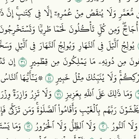
ِن مُّعَمَّرٖ وَلَا يُنقَصُ مِنۡ عُمُرِهِۦٓ إِلَّا فِي كِتَٰبٍۚ إِنَّ ذَ
ُجَاجٞۖ وَمِن كُلّٖ تَأۡكُلُونَ لَحۡمٗا طَرِيّٗا وَتَسۡتَخۡرِجُونَ 
يُولِجُ ٱلَّيۡلَ فِي ٱلنَّهَارِ وَيُولِجُ ٱلنَّهَارَ فِي ٱلَّيۡلِ وَسَخ
١٣
تَدۡعُونَ مِن دُونِهِۦ مَا يَمۡلِكُونَ مِن قِطۡمِيرٍ
إِن تَدۡع
١٤
رۡكِكُمۡۚ وَلَا يُنَبِّئُكَ مِثۡلُ خَبِيرٖ
۞يَـٰٓأَيُّهَا ٱلنَّاسُ أَن
١٧
وَمَا ذَٰلِكَ عَلَى ٱللَّهِ بِعَزِيزٖ
وَلَا تَزِرُ وَازِرَةٞ وِزۡرَ 
يَخۡشَوۡنَ رَبَّهُم بِٱلۡغَيۡبِ وَأَقَامُواْ ٱلصَّلَوٰةَۚ وَمَن تَزَكَّىٰ فَإِن
٢١
٢٠
َلَا ٱلنُّورُ
وَلَا ٱلظِّلُّ وَلَا ٱلۡحَرُورُ
وَمَا يَسۡتَو