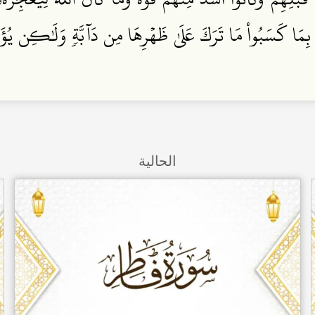
بِمَا كَسَبُواْ مَا تَرَكَ عَلَىٰ ظَهۡرِهَا مِن دَآبَّةٖ وَلَٰكِن يُؤَخِّرُ
الحالية