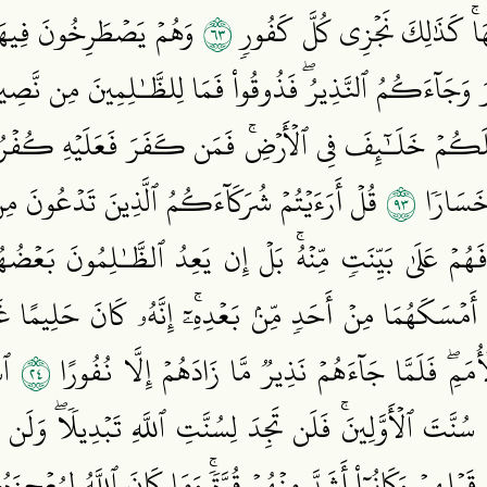
٣٦
هَاۚ كَذَٰلِكَ نَجۡزِي كُلَّ كَفُورٖ
وَهُمۡ يَصۡطَرِخُونَ فِيهَا رَ
كَّرَ وَجَآءَكُمُ ٱلنَّذِيرُۖ فَذُوقُواْ فَمَا لِلظَّـٰلِمِينَ مِن نَّصِ
كُمۡ خَلَـٰٓئِفَ فِي ٱلۡأَرۡضِۚ فَمَن كَفَرَ فَعَلَيۡهِ كُفۡرُهُۥ
٣٩
ا خَسَارٗا
قُلۡ أَرَءَيۡتُمۡ شُرَكَآءَكُمُ ٱلَّذِينَ تَدۡعُونَ مِن
 فَهُمۡ عَلَىٰ بَيِّنَتٖ مِّنۡهُۚ بَلۡ إِن يَعِدُ ٱلظَّـٰلِمُونَ بَعۡ
ۡ أَمۡسَكَهُمَا مِنۡ أَحَدٖ مِّنۢ بَعۡدِهِۦٓۚ إِنَّهُۥ كَانَ حَلِيمًا 
٤٢
َمِۖ فَلَمَّا جَآءَهُمۡ نَذِيرٞ مَّا زَادَهُمۡ إِلَّا نُفُورًا
ٱسۡ
ا سُنَّتَ ٱلۡأَوَّلِينَۚ فَلَن تَجِدَ لِسُنَّتِ ٱللَّهِ تَبۡدِيلٗاۖ وَلَن 
لِهِمۡ وَكَانُوٓاْ أَشَدَّ مِنۡهُمۡ قُوَّةٗۚ وَمَا كَانَ ٱللَّهُ لِيُعۡجِز