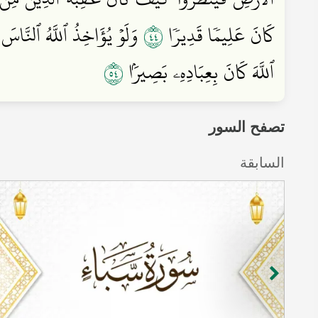
٤٤
كَانَ عَلِيمٗا قَدِيرٗا
وَلَوۡ يُؤَاخِذُ ٱللَّهُ ٱلنَّاسَ 
٤٥
ٱللَّهَ كَانَ بِعِبَادِهِۦ بَصِيرَۢا
تصفح السور
السابقة