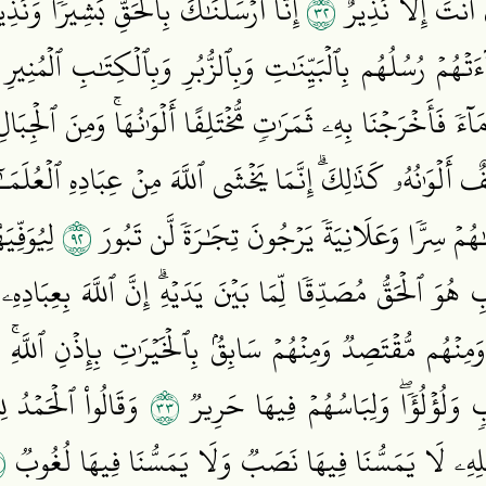
٢٣
أَنتَ إِلَّا نَذِيرٌ
إِنَّآ أَرۡسَلۡنَٰكَ بِٱلۡحَقِّ بَشِيرٗا وَنَذِ
هُمۡ رُسُلُهُم بِٱلۡبَيِّنَٰتِ وَبِٱلزُّبُرِ وَبِٱلۡكِتَٰبِ ٱلۡمُنِيرِ
مَآءٗ فَأَخۡرَجۡنَا بِهِۦ ثَمَرَٰتٖ مُّخۡتَلِفًا أَلۡوَٰنُهَاۚ وَمِنَ ٱلۡجِ
ٌ أَلۡوَٰنُهُۥ كَذَٰلِكَۗ إِنَّمَا يَخۡشَى ٱللَّهَ مِنۡ عِبَادِهِ ٱلۡعُلَمَـٰ
٢٩
ۡنَٰهُمۡ سِرّٗا وَعَلَانِيَةٗ يَرۡجُونَ تِجَٰرَةٗ لَّن تَبُورَ
لِيُوَفِّي
 هُوَ ٱلۡحَقُّ مُصَدِّقٗا لِّمَا بَيۡنَ يَدَيۡهِۗ إِنَّ ٱللَّهَ بِعِبَادِهِ
وَمِنۡهُم مُّقۡتَصِدٞ وَمِنۡهُمۡ سَابِقُۢ بِٱلۡخَيۡرَٰتِ بِإِذۡنِ ٱللَّه
٣٣
 وَلُؤۡلُؤٗاۖ وَلِبَاسُهُمۡ فِيهَا حَرِيرٞ
وَقَالُواْ ٱلۡحَمۡدُ لِل
٥
ۡلِهِۦ لَا يَمَسُّنَا فِيهَا نَصَبٞ وَلَا يَمَسُّنَا فِيهَا لُغُوبٞ