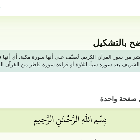
ف
ح بالتشكيل
 من 45 آيات، وهي تعتبر من سور القرآن الكريم. تُصنّف على أنها سورة مكي
ي صفحة واحدة
بِسْمِ اللَّهِ الرَّحْمَٰنِ الرَّحِيمِ