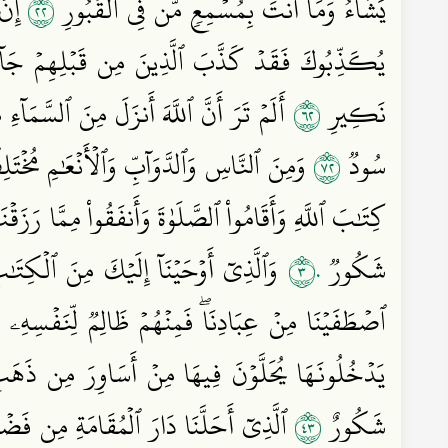
٢٢
يَشَآءُۖ وَمَآ أَنتَ بِمُسۡمِعٖ مَّن فِي ٱلۡقُبُورِ
إِنۡ 
يُكَذِّبُوكَ فَقَدۡ كَذَّبَ ٱلَّذِينَ مِن قَبۡلِهِمۡ جَآءَتۡ
٢٦
نَكِيرِ
أَلَمۡ تَرَ أَنَّ ٱللَّهَ أَنزَلَ مِنَ ٱلسَّمَآءِ 
٢٧
سُودٞ
وَمِنَ ٱلنَّاسِ وَٱلدَّوَآبِّ وَٱلۡأَنۡعَٰمِ مُخۡتَلِف
كِتَٰبَ ٱللَّهِ وَأَقَامُواْ ٱلصَّلَوٰةَ وَأَنفَقُواْ مِمَّا رَزَق
٣٠
شَكُورٞ
وَٱلَّذِيٓ أَوۡحَيۡنَآ إِلَيۡكَ مِنَ ٱلۡكِتَٰبِ
ٱصۡطَفَيۡنَا مِنۡ عِبَادِنَاۖ فَمِنۡهُمۡ ظَالِمٞ لِّنَفۡسِهِۦ 
يَدۡخُلُونَهَا يُحَلَّوۡنَ فِيهَا مِنۡ أَسَاوِرَ مِن ذَهَبٖ
٣٤
شَكُورٌ
ٱلَّذِيٓ أَحَلَّنَا دَارَ ٱلۡمُقَامَةِ مِن فَض