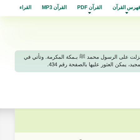
هرس القرآن
القرآن PDF
القرآن MP3
القراء
ة، أي أنها نزلت على الرسول محمد ﷺ بـمكة المكرمة. وتأتي في