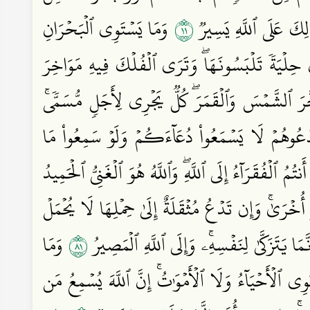
١١
ٰلِكَ عَلَى ٱللَّهِ يَسِيرٞ
وَمَا يَسۡتَوِي ٱلۡبَحۡرَانِ
حِلۡيَةٗ تَلۡبَسُونَهَاۖ وَتَرَى ٱلۡفُلۡكَ فِيهِ مَوَاخِرَ
َّرَ ٱلشَّمۡسَ وَٱلۡقَمَرَۖ كُلّٞ يَجۡرِي لِأَجَلٖ مُّسَمّٗىۚ
ُوهُمۡ لَا يَسۡمَعُواْ دُعَآءَكُمۡ وَلَوۡ سَمِعُواْ مَا
تُمُ ٱلۡفُقَرَآءُ إِلَى ٱللَّهِۖ وَٱللَّهُ هُوَ ٱلۡغَنِيُّ ٱلۡحَمِيدُ
أُخۡرَىٰۚ وَإِن تَدۡعُ مُثۡقَلَةٌ إِلَىٰ حِمۡلِهَا لَا يُحۡمَلۡ
١٨
َّمَا يَتَزَكَّىٰ لِنَفۡسِهِۦۚ وَإِلَى ٱللَّهِ ٱلۡمَصِيرُ
وَمَا
ِي ٱلۡأَحۡيَآءُ وَلَا ٱلۡأَمۡوَٰتُۚ إِنَّ ٱللَّهَ يُسۡمِعُ مَن