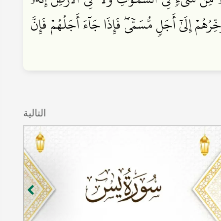
هُمۡ إِلَىٰٓ أَجَلٖ مُّسَمّٗىۖ فَإِذَا جَآءَ أَجَلُهُمۡ فَإِنَّ
التالية