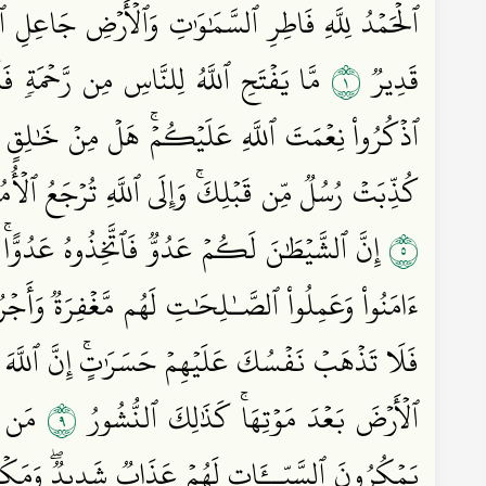
ٱلۡحَمۡدُ لِلَّهِ فَاطِرِ ٱلسَّمَٰوَٰتِ وَٱلۡأَرۡضِ جَاعِلِ ٱلۡمَ
١
قَدِيرٞ
مَّا يَفۡتَحِ ٱللَّهُ لِلنَّاسِ مِن رَّحۡمَةٖ ف
ٱذۡكُرُواْ نِعۡمَتَ ٱللَّهِ عَلَيۡكُمۡۚ هَلۡ مِنۡ خَٰلِقٍ غَيۡر
كُذِّبَتۡ رُسُلٞ مِّن قَبۡلِكَۚ وَإِلَى ٱللَّهِ تُرۡجَعُ ٱلۡأُ
٥
إِنَّ ٱلشَّيۡطَٰنَ لَكُمۡ عَدُوّٞ فَٱتَّخِذُوهُ عَدُوًّاۚ
ءَامَنُواْ وَعَمِلُواْ ٱلصَّـٰلِحَٰتِ لَهُم مَّغۡفِرَةٞ وَأَجۡ
فَلَا تَذۡهَبۡ نَفۡسُكَ عَلَيۡهِمۡ حَسَرَٰتٍۚ إِنَّ ٱللَّهَ 
٩
ٱلۡأَرۡضَ بَعۡدَ مَوۡتِهَاۚ كَذَٰلِكَ ٱلنُّشُورُ
مَن كَان
يَمۡكُرُونَ ٱلسَّيِّــَٔاتِ لَهُمۡ عَذَابٞ شَدِيدٞۖ وَمَكۡرُ