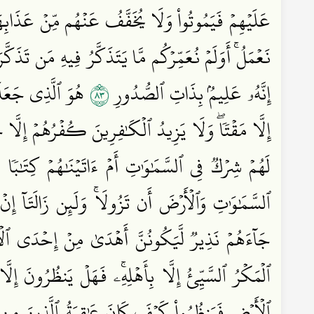
عَلَيۡهِمۡ فَيَمُوتُواْ وَلَا يُخَفَّفُ عَنۡهُم مِّنۡ عَذَابِ
نَعۡمَلُۚ أَوَلَمۡ نُعَمِّرۡكُم مَّا يَتَذَكَّرُ فِيهِ مَن تَذَ
٣٨
إِنَّهُۥ عَلِيمُۢ بِذَاتِ ٱلصُّدُورِ
هُوَ ٱلَّذِي جَعَلَ
إِلَّا مَقۡتٗاۖ وَلَا يَزِيدُ ٱلۡكَٰفِرِينَ كُفۡرُهُمۡ إِلَّ
لَهُمۡ شِرۡكٞ فِي ٱلسَّمَٰوَٰتِ أَمۡ ءَاتَيۡنَٰهُمۡ كِتَٰبٗا
ٱلسَّمَٰوَٰتِ وَٱلۡأَرۡضَ أَن تَزُولَاۚ وَلَئِن زَالَتَآ إِن
جَآءَهُمۡ نَذِيرٞ لَّيَكُونُنَّ أَهۡدَىٰ مِنۡ إِحۡدَى ٱلۡأُم
ٱلۡمَكۡرُ ٱلسَّيِّئُ إِلَّا بِأَهۡلِهِۦۚ فَهَلۡ يَنظُرُونَ إِلَّ
ٱلۡأَرۡضِ فَيَنظُرُواْ كَيۡفَ كَانَ عَٰقِبَةُ ٱلَّذِينَ مِن قَبۡ