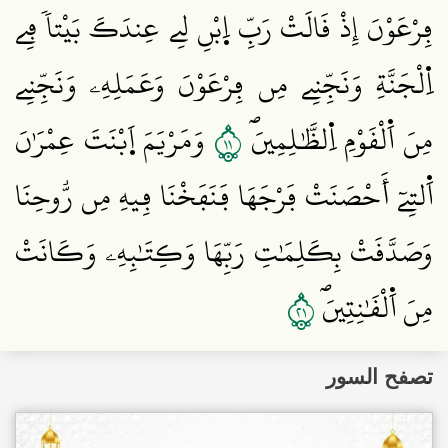
فِرْعَوْنَ إِذْ قَالَتْ رَبِّ اِ۪بْنِ لِے عِندَكَ بَيْتاٗ فِے
اِ۬لْجَنَّةِ وَنَجِّنِے مِن فِرْعَوْنَ وَعَمَلِهِۦ وَنَجِّنِے
١١
مِنَ اَ۬لْقَوْمِ اِ۬لظَّٰلِمِينَۖ
وَمَرْيَمَ اَ۪بْنَتَ عِمْرَٰنَ
اَ۬لتِےٓ أَحْصَنَتْ فَرْجَهَا فَنَفَخْنَا فِيهِ مِن رُّوحِنَا
وَصَدَّقَتْ بِكَلِمَٰتِ رَبِّهَا وَكِتَٰبِهِۦ وَكَانَتْ
١٢
مِنَ اَ۬لْقَٰنِتِينَۖ
تصفح السور