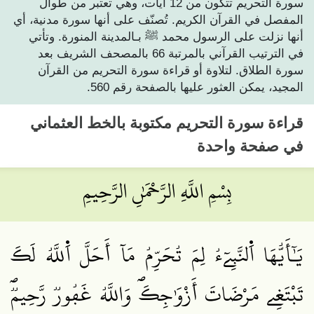
سورة التحريم تتكون من 12 آيات، وهي تعتبر من طوال
المفصل في القرآن الكريم. تُصنّف على أنها سورة مدنية، أي
أنها نزلت على الرسول محمد ﷺ بـالمدينة المنورة. وتأتي
في الترتيب القرآني بالمرتبة 66 بالمصحف الشريف بعد
سورة الطلاق. لتلاوة أو قراءة سورة التحريم من القرآن
المجيد، يمكن العثور عليها بالصفحة رقم 560.
قراءة
سورة التحريم
مكتوبة بالخط العثماني
في صفحة واحدة
بِسْمِ اللَّهِ الرَّحْمَٰنِ الرَّحِيمِ
يَٰٓأَيُّهَا‏ اَ۬لنَّبِےٓءُ لِمَ تُحَرِّمُ مَآ أَحَلَّ اَ۬للَّهُ لَكَ
تَبْتَغِے مَرْضَاتَ أَزْوَٰجِكَۖ وَاللَّهُ غَفُورٞ رَّحِيمٞۖ