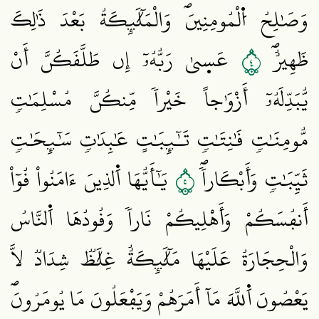
وَصَٰلِحُ اُ۬لْمُومِنِينَۖ وَالْمَلَٰٓئِكَةُ بَعْدَ ذَٰلِكَ
٤
ظَهِيرٌۖ
عَس۪يٰ رَبُّهُۥٓ إِن طَلَّقَكُنَّ أَنْ
يُّبَدِّلَهُۥٓ أَزْوَٰجاً خَيْراٗ مِّنكُنَّ مُسْلِمَٰتٖ
مُّومِنَٰتٖ قَٰنِتَٰتٖ تَٰٓئِبَٰتٍ عَٰبِدَٰتٖ سَٰٓئِحَٰتٖ
٥
ثَيِّبَٰتٖ وَأَبْكَاراٗۖ
يَٰٓأَيُّهَا اَ۬لذِينَ ءَامَنُواْ قُوٓاْ
أَنفُسَكُمْ وَأَهْلِيكُمْ نَاراٗ وَقُودُهَا اَ۬لنَّاسُ
وَالْحِجَارَةُ عَلَيْهَا مَلَٰٓئِكَةٌ غِلَٰظٞ شِدَادٞ لَّا
يَعْصُونَ اَ۬للَّهَ مَآ أَمَرَهُمْ وَيَفْعَلُونَ مَا يُومَرُونَۖ