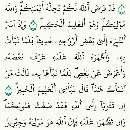
١
قَدْ فَرَضَ اَ۬للَّهُ لَكُمْ تَحِلَّةَ أَيْمَٰنِكُمْۖ وَاللَّهُ
٢
مَوْل۪يٰكُمْۖ وَهُوَ اَ۬لْعَلِيمُ اُ۬لْحَكِيمُۖ
وَإِذَ اَسَرَّ‏
اَ۬لنَّبِےٓءُ اِ۪لَيٰ بَعْضِ أَزْوَٰجِهِۦ حَدِيثاٗ فَلَمَّا نَبَّأَتْ
بِهِۦ وَأَظْهَرَهُ اُ۬للَّهُ عَلَيْهِ عَرَّفَ بَعْضَهُۥ
وَأَعْرَضَ عَنۢ بَعْضٖۖ فَلَمَّا نَبَّأَهَا بِهِۦ قَالَتْ مَنَ
٣
اَنۢبَأَكَ هَٰذَاۖ قَالَ نَبَّأَنِيَ اَ۬لْعَلِيمُ اُ۬لْخَبِيرُۖ
إِن تَتُوبَآ إِلَي اَ۬للَّهِ فَقَدْ صَغَتْ قُلُوبُكُمَاۖ
وَإِن تَظَّٰهَرَا عَلَيْهِ فَإِنَّ اَ۬للَّهَ هُوَ مَوْل۪يٰهُ وَجِبْرِيلُ