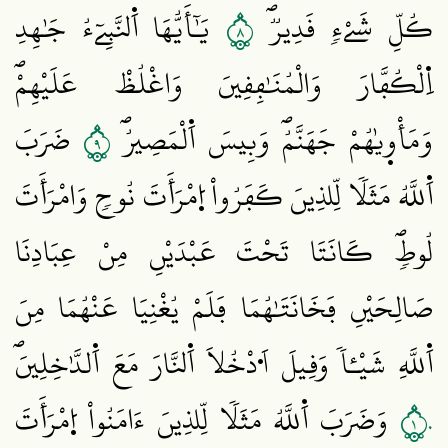
٨
كُلِّ شَےْءٖ قَدِيرٞۖ
يَٰٓأَيُّهَا‏ اَ۬لنَّبِےٓءُ جَٰهِدِ
اِ۬لْكُفَّارَ وَالْمُنَٰفِقِينَ وَاغْلُظْ عَلَيْهِمْۖ
٩
وَمَأْو۪يٰهُمْ جَهَنَّمُۖ وَبِيسَ اَ۬لْمَصِيرُۖ
ضَرَبَ
اَ۬للَّهُ مَثَلاٗ لِّلذِينَ كَفَرُواْ اُ۪مْرَأَتَ نُوحٖ وَامْرَأَتَ
لُوطٖۖ كَانَتَا تَحْتَ عَبْدَيْنِ مِنْ عِبَادِنَا
صَالِحَيْنِ فَخَانَتَٰهُمَا فَلَمْ يُغْنِيَا عَنْهُمَا مِنَ
اَ۬للَّهِ شَيْـٔاٗ وَقِيلَ اَ۟دْخُلَا اَ۬لنَّارَ مَعَ اَ۬لدَّٰخِلِينَۖ
١٠
وَضَرَبَ اَ۬للَّهُ مَثَلاٗ لِّلذِينَ ءَامَنُواْ اُ۪مْرَأَتَ