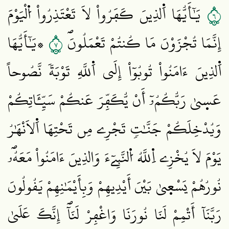
٦
يَٰٓأَيُّهَا اَ۬لذِينَ كَفَرُواْ لَا تَعْتَذِرُواْ اُ۬لْيَوْمَ
٧
إِنَّمَا تُجْزَوْنَ مَا كُنتُمْ تَعْمَلُونَۖ
۞يَٰٓأَيُّهَا
اَ۬لذِينَ ءَامَنُواْ تُوبُوٓاْ إِلَي اَ۬للَّهِ تَوْبَةٗ نَّصُوحاً
عَس۪يٰ رَبُّكُمُۥٓ أَنْ يُّكَفِّرَ عَنكُمْ سَيِّـَٔاتِكُمْ
وَيُدْخِلَكُمْ جَنَّٰتٖ تَجْرِے مِن تَحْتِهَا اَ۬لَانْهَٰرُ
يَوْمَ لَا يُخْزِے اِ۬للَّهُ اُ۬لنَّبِےٓءَ وَالذِينَ ءَامَنُواْ مَعَهُۥۖ
نُورُهُمْ يَسْع۪يٰ بَيْنَ أَيْدِيهِمْ وَبِأَيْمَٰنِهِمْ يَقُولُونَ
رَبَّنَآ أَتْمِمْ لَنَا نُورَنَا وَاغْفِرْ لَنَآۖ إِنَّكَ عَلَيٰ