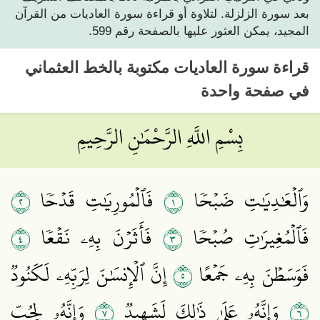
بعد سورة الزلزلة. لتلاوة أو قراءة سورة العاديات من القرآن
المجيد، يمكن العثور عليها بالصفحة رقم 599.
قراءة
سورة العاديات
مكتوبة بالخط العثماني
في صفحة واحدة
بِسْمِ اللَّهِ الرَّحْمَٰنِ الرَّحِيمِ
٢
١
وَٱلۡعَٰدِيَٰتِ ضَبۡحٗا
فَٱلۡمُورِيَٰتِ قَدۡحٗا
٤
٣
فَٱلۡمُغِيرَٰتِ صُبۡحٗا
فَأَثَرۡنَ بِهِۦ نَقۡعٗا
٥
فَوَسَطۡنَ بِهِۦ جَمۡعًا
إِنَّ ٱلۡإِنسَٰنَ لِرَبِّهِۦ لَكَنُودٞ
٧
٦
وَإِنَّهُۥ عَلَىٰ ذَٰلِكَ لَشَهِيدٞ
وَإِنَّهُۥ لِحُبِّ