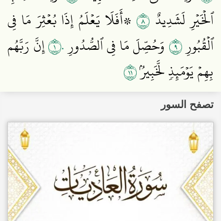
٨
ٱلۡخَيۡرِ لَشَدِيدٌ
۞أَفَلَا يَعۡلَمُ إِذَا بُعۡثِرَ مَا فِي
١٠
٩
ٱلۡقُبُورِ
وَحُصِّلَ مَا فِي ٱلصُّدُورِ
إِنَّ رَبَّهُم
١١
بِهِمۡ يَوۡمَئِذٖ لَّخَبِيرُۢ
تصفح السور