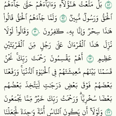
٢٨
بَلۡ مَتَّعۡتُ هَـٰٓؤُلَآءِ وَءَابَآءَهُمۡ حَتَّىٰ جَآءَهُمُ
٢٩
ٱلۡحَقُّ وَرَسُولٞ مُّبِينٞ
وَلَمَّا جَآءَهُمُ ٱلۡحَقُّ قَالُواْ
٣٠
هَٰذَا سِحۡرٞ وَإِنَّا بِهِۦ كَٰفِرُونَ
وَقَالُواْ لَوۡلَا
نُزِّلَ هَٰذَا ٱلۡقُرۡءَانُ عَلَىٰ رَجُلٖ مِّنَ ٱلۡقَرۡيَتَيۡنِ
٣١
عَظِيمٍ
أَهُمۡ يَقۡسِمُونَ رَحۡمَتَ رَبِّكَۚ نَحۡنُ
قَسَمۡنَا بَيۡنَهُم مَّعِيشَتَهُمۡ فِي ٱلۡحَيَوٰةِ ٱلدُّنۡيَاۚ وَرَفَعۡنَا
بَعۡضَهُمۡ فَوۡقَ بَعۡضٖ دَرَجَٰتٖ لِّيَتَّخِذَ بَعۡضُهُم
بَعۡضٗا سُخۡرِيّٗاۗ وَرَحۡمَتُ رَبِّكَ خَيۡرٞ مِّمَّا يَجۡمَعُونَ
٣٢
وَلَوۡلَآ أَن يَكُونَ ٱلنَّاسُ أُمَّةٗ وَٰحِدَةٗ لَّجَعَلۡنَا