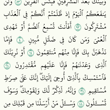
٣٨
وَبَيۡنَكَ بُعۡدَ ٱلۡمَشۡرِقَيۡنِ فَبِئۡسَ ٱلۡقَرِينُ
وَلَن
يَنفَعَكُمُ ٱلۡيَوۡمَ إِذ ظَّلَمۡتُمۡ أَنَّكُمۡ فِي ٱلۡعَذَابِ
٣٩
مُشۡتَرِكُونَ
أَفَأَنتَ تُسۡمِعُ ٱلصُّمَّ أَوۡ تَهۡدِي
٤٠
ٱلۡعُمۡيَ وَمَن كَانَ فِي ضَلَٰلٖ مُّبِينٖ
فَإِمَّا
٤١
نَذۡهَبَنَّ بِكَ فَإِنَّا مِنۡهُم مُّنتَقِمُونَ
أَوۡ نُرِيَنَّكَ
٤٢
ٱلَّذِي وَعَدۡنَٰهُمۡ فَإِنَّا عَلَيۡهِم مُّقۡتَدِرُونَ
فَٱسۡتَمۡسِكۡ بِٱلَّذِيٓ أُوحِيَ إِلَيۡكَۖ إِنَّكَ عَلَىٰ صِرَٰطٖ
٤٣
مُّسۡتَقِيمٖ
وَإِنَّهُۥ لَذِكۡرٞ لَّكَ وَلِقَوۡمِكَۖ وَسَوۡفَ
٤٤
تُسۡــَٔلُونَ
وَسۡــَٔلۡ مَنۡ أَرۡسَلۡنَا مِن قَبۡلِكَ مِن