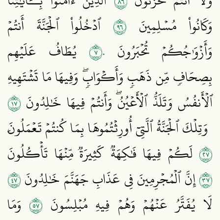
٦٨
وَلَآ أَنتُمۡ تَحۡزَنُونَ
ٱلَّذِينَ ءَامَنُواْ بِــَٔايَٰتِنَا
٦٩
وَكَانُواْ مُسۡلِمِينَ
ٱدۡخُلُواْ ٱلۡجَنَّةَ أَنتُمۡ
٧٠
وَأَزۡوَٰجُكُمۡ تُحۡبَرُونَ
يُطَافُ عَلَيۡهِم
بِصِحَافٖ مِّن ذَهَبٖ وَأَكۡوَابٖۖ وَفِيهَا مَا تَشۡتَهِيهِ
٧١
ٱلۡأَنفُسُ وَتَلَذُّ ٱلۡأَعۡيُنُۖ وَأَنتُمۡ فِيهَا خَٰلِدُونَ
وَتِلۡكَ ٱلۡجَنَّةُ ٱلَّتِيٓ أُورِثۡتُمُوهَا بِمَا كُنتُمۡ تَعۡمَلُونَ
٧٢
لَكُمۡ فِيهَا فَٰكِهَةٞ كَثِيرَةٞ مِّنۡهَا تَأۡكُلُونَ
٧٤
٧٣
إِنَّ ٱلۡمُجۡرِمِينَ فِي عَذَابِ جَهَنَّمَ خَٰلِدُونَ
٧٥
لَا يُفَتَّرُ عَنۡهُمۡ وَهُمۡ فِيهِ مُبۡلِسُونَ
وَمَا