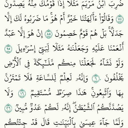
ضُرِبَ ٱبۡنُ مَرۡيَمَ مَثَلًا إِذَا قَوۡمُكَ مِنۡهُ يَصِدُّونَ
٥٧
وَقَالُوٓاْ ءَأَٰلِهَتُنَا خَيۡرٌ أَمۡ هُوَۚ مَا ضَرَبُوهُ لَكَ إِلَّا
٥٨
جَدَلَۢاۚ بَلۡ هُمۡ قَوۡمٌ خَصِمُونَ
إِنۡ هُوَ إِلَّا عَبۡدٌ
٥٩
أَنۡعَمۡنَا عَلَيۡهِ وَجَعَلۡنَٰهُ مَثَلٗا لِّبَنِيٓ إِسۡرَـٰٓءِيلَ
وَلَوۡ نَشَآءُ لَجَعَلۡنَا مِنكُم مَّلَـٰٓئِكَةٗ فِي ٱلۡأَرۡضِ
٦٠
يَخۡلُفُونَ
وَإِنَّهُۥ لَعِلۡمٞ لِّلسَّاعَةِ فَلَا تَمۡتَرُنَّ
٦١
بِهَا وَٱتَّبِعُونِۚ هَٰذَا صِرَٰطٞ مُّسۡتَقِيمٞ
وَلَا
٦٢
يَصُدَّنَّكُمُ ٱلشَّيۡطَٰنُۖ إِنَّهُۥ لَكُمۡ عَدُوّٞ مُّبِينٞ
وَلَمَّا جَآءَ عِيسَىٰ بِٱلۡبَيِّنَٰتِ قَالَ قَدۡ جِئۡتُكُم