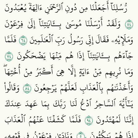
رُّسُلِنَآ أَجَعَلۡنَا مِن دُونِ ٱلرَّحۡمَٰنِ ءَالِهَةٗ يُعۡبَدُونَ
٤٥
وَلَقَدۡ أَرۡسَلۡنَا مُوسَىٰ بِــَٔايَٰتِنَآ إِلَىٰ فِرۡعَوۡنَ
٤٦
وَمَلَإِيْهِۦ فَقَالَ إِنِّي رَسُولُ رَبِّ ٱلۡعَٰلَمِينَ
فَلَمَّا
٤٧
جَآءَهُم بِــَٔايَٰتِنَآ إِذَا هُم مِّنۡهَا يَضۡحَكُونَ
وَمَا نُرِيهِم مِّنۡ ءَايَةٍ إِلَّا هِيَ أَكۡبَرُ مِنۡ أُخۡتِهَاۖ
٤٨
وَأَخَذۡنَٰهُم بِٱلۡعَذَابِ لَعَلَّهُمۡ يَرۡجِعُونَ
وَقَالُواْ
يَـٰٓأَيُّهَ ٱلسَّاحِرُ ٱدۡعُ لَنَا رَبَّكَ بِمَا عَهِدَ عِندَكَ
٤٩
إِنَّنَا لَمُهۡتَدُونَ
فَلَمَّا كَشَفۡنَا عَنۡهُمُ ٱلۡعَذَابَ
٥٠
إِذَا هُمۡ يَنكُثُونَ
وَنَادَىٰ فِرۡعَوۡنُ فِي قَوۡمِهِۦ