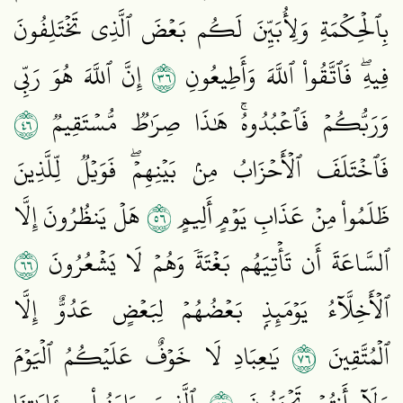
بِٱلۡحِكۡمَةِ وَلِأُبَيِّنَ لَكُم بَعۡضَ ٱلَّذِي تَخۡتَلِفُونَ
٦٣
فِيهِۖ فَٱتَّقُواْ ٱللَّهَ وَأَطِيعُونِ
إِنَّ ٱللَّهَ هُوَ رَبِّي
٦٤
وَرَبُّكُمۡ فَٱعۡبُدُوهُۚ هَٰذَا صِرَٰطٞ مُّسۡتَقِيمٞ
فَٱخۡتَلَفَ ٱلۡأَحۡزَابُ مِنۢ بَيۡنِهِمۡۖ فَوَيۡلٞ لِّلَّذِينَ
٦٥
ظَلَمُواْ مِنۡ عَذَابِ يَوۡمٍ أَلِيمٍ
هَلۡ يَنظُرُونَ إِلَّا
٦٦
ٱلسَّاعَةَ أَن تَأۡتِيَهُم بَغۡتَةٗ وَهُمۡ لَا يَشۡعُرُونَ
ٱلۡأَخِلَّآءُ يَوۡمَئِذِۭ بَعۡضُهُمۡ لِبَعۡضٍ عَدُوٌّ إِلَّا
٦٧
ٱلۡمُتَّقِينَ
يَٰعِبَادِ لَا خَوۡفٌ عَلَيۡكُمُ ٱلۡيَوۡمَ