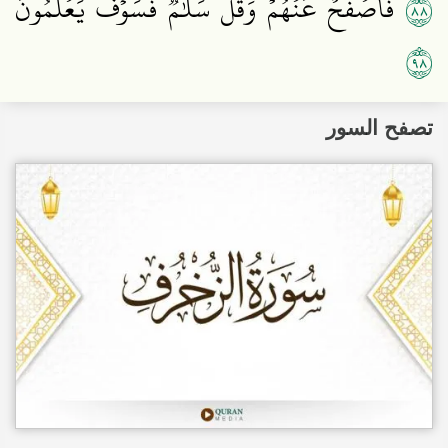
٨٨
فَٱصۡفَحۡ عَنۡهُمۡ وَقُلۡ سَلَٰمٞۚ فَسَوۡفَ يَعۡلَمُونَ
٨٩
تصفح السور