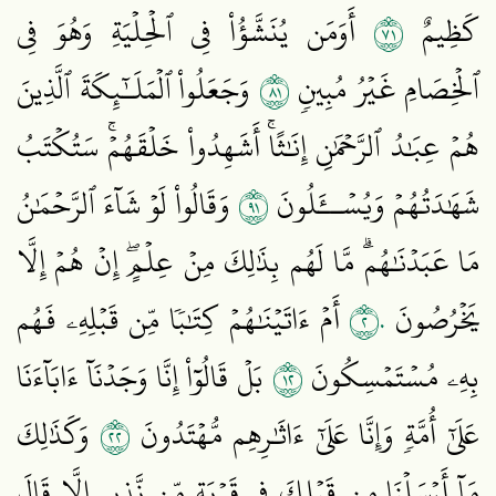
١٧
كَظِيمٌ
أَوَمَن يُنَشَّؤُاْ فِي ٱلۡحِلۡيَةِ وَهُوَ فِي
١٨
ٱلۡخِصَامِ غَيۡرُ مُبِينٖ
وَجَعَلُواْ ٱلۡمَلَـٰٓئِكَةَ ٱلَّذِينَ
هُمۡ عِبَٰدُ ٱلرَّحۡمَٰنِ إِنَٰثًاۚ أَشَهِدُواْ خَلۡقَهُمۡۚ سَتُكۡتَبُ
١٩
شَهَٰدَتُهُمۡ وَيُسۡــَٔلُونَ
وَقَالُواْ لَوۡ شَآءَ ٱلرَّحۡمَٰنُ
مَا عَبَدۡنَٰهُمۗ مَّا لَهُم بِذَٰلِكَ مِنۡ عِلۡمٍۖ إِنۡ هُمۡ إِلَّا
٢٠
يَخۡرُصُونَ
أَمۡ ءَاتَيۡنَٰهُمۡ كِتَٰبٗا مِّن قَبۡلِهِۦ فَهُم
٢١
بِهِۦ مُسۡتَمۡسِكُونَ
بَلۡ قَالُوٓاْ إِنَّا وَجَدۡنَآ ءَابَآءَنَا
٢٢
عَلَىٰٓ أُمَّةٖ وَإِنَّا عَلَىٰٓ ءَاثَٰرِهِم مُّهۡتَدُونَ
وَكَذَٰلِكَ
مَآ أَرۡسَلۡنَا مِن قَبۡلِكَ فِي قَرۡيَةٖ مِّن نَّذِيرٍ إِلَّا قَالَ