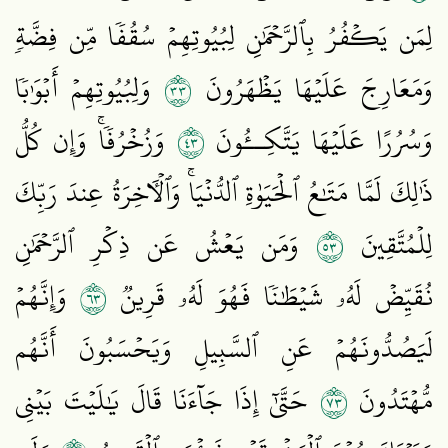
لِمَن يَكۡفُرُ بِٱلرَّحۡمَٰنِ لِبُيُوتِهِمۡ سُقُفٗا مِّن فِضَّةٖ
٣٣
وَمَعَارِجَ عَلَيۡهَا يَظۡهَرُونَ
وَلِبُيُوتِهِمۡ أَبۡوَٰبٗا
٣٤
وَسُرُرًا عَلَيۡهَا يَتَّكِــُٔونَ
وَزُخۡرُفٗاۚ وَإِن كُلُّ
ذَٰلِكَ لَمَّا مَتَٰعُ ٱلۡحَيَوٰةِ ٱلدُّنۡيَاۚ وَٱلۡأٓخِرَةُ عِندَ رَبِّكَ
٣٥
لِلۡمُتَّقِينَ
وَمَن يَعۡشُ عَن ذِكۡرِ ٱلرَّحۡمَٰنِ
٣٦
نُقَيِّضۡ لَهُۥ شَيۡطَٰنٗا فَهُوَ لَهُۥ قَرِينٞ
وَإِنَّهُمۡ
لَيَصُدُّونَهُمۡ عَنِ ٱلسَّبِيلِ وَيَحۡسَبُونَ أَنَّهُم
٣٧
مُّهۡتَدُونَ
حَتَّىٰٓ إِذَا جَآءَنَا قَالَ يَٰلَيۡتَ بَيۡنِي