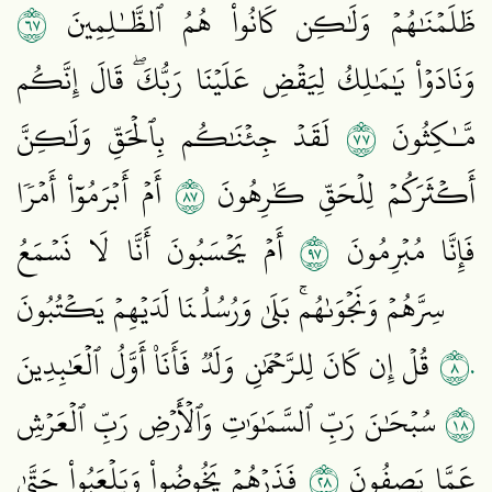
٧٦
ظَلَمۡنَٰهُمۡ وَلَٰكِن كَانُواْ هُمُ ٱلظَّـٰلِمِينَ
وَنَادَوۡاْ يَٰمَٰلِكُ لِيَقۡضِ عَلَيۡنَا رَبُّكَۖ قَالَ إِنَّكُم
٧٧
مَّـٰكِثُونَ
لَقَدۡ جِئۡنَٰكُم بِٱلۡحَقِّ وَلَٰكِنَّ
٧٨
أَكۡثَرَكُمۡ لِلۡحَقِّ كَٰرِهُونَ
أَمۡ أَبۡرَمُوٓاْ أَمۡرٗا
٧٩
فَإِنَّا مُبۡرِمُونَ
أَمۡ يَحۡسَبُونَ أَنَّا لَا نَسۡمَعُ
سِرَّهُمۡ وَنَجۡوَىٰهُمۚ بَلَىٰ وَرُسُلُنَا لَدَيۡهِمۡ يَكۡتُبُونَ
٨٠
قُلۡ إِن كَانَ لِلرَّحۡمَٰنِ وَلَدٞ فَأَنَا۠ أَوَّلُ ٱلۡعَٰبِدِينَ
٨١
سُبۡحَٰنَ رَبِّ ٱلسَّمَٰوَٰتِ وَٱلۡأَرۡضِ رَبِّ ٱلۡعَرۡشِ
٨٢
عَمَّا يَصِفُونَ
فَذَرۡهُمۡ يَخُوضُواْ وَيَلۡعَبُواْ حَتَّىٰ