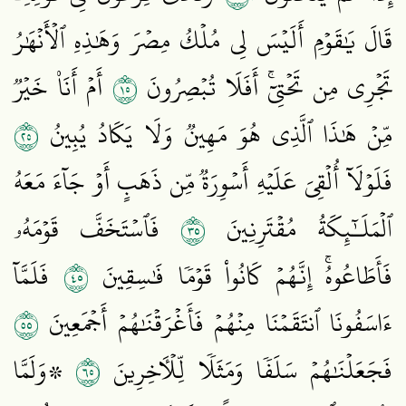
قَالَ يَٰقَوۡمِ أَلَيۡسَ لِي مُلۡكُ مِصۡرَ وَهَٰذِهِ ٱلۡأَنۡهَٰرُ
٥١
تَجۡرِي مِن تَحۡتِيٓۚ أَفَلَا تُبۡصِرُونَ
أَمۡ أَنَا۠ خَيۡرٞ
٥٢
مِّنۡ هَٰذَا ٱلَّذِي هُوَ مَهِينٞ وَلَا يَكَادُ يُبِينُ
فَلَوۡلَآ أُلۡقِيَ عَلَيۡهِ أَسۡوِرَةٞ مِّن ذَهَبٍ أَوۡ جَآءَ مَعَهُ
٥٣
ٱلۡمَلَـٰٓئِكَةُ مُقۡتَرِنِينَ
فَٱسۡتَخَفَّ قَوۡمَهُۥ
٥٤
فَأَطَاعُوهُۚ إِنَّهُمۡ كَانُواْ قَوۡمٗا فَٰسِقِينَ
فَلَمَّآ
٥٥
ءَاسَفُونَا ٱنتَقَمۡنَا مِنۡهُمۡ فَأَغۡرَقۡنَٰهُمۡ أَجۡمَعِينَ
٥٦
فَجَعَلۡنَٰهُمۡ سَلَفٗا وَمَثَلٗا لِّلۡأٓخِرِينَ
۞وَلَمَّا