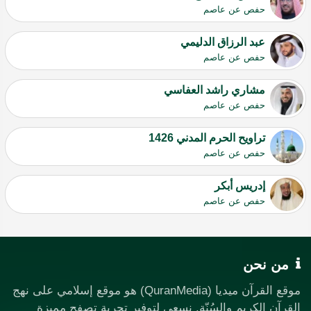
حفص عن عاصم
عبد الرزاق الدليمي
حفص عن عاصم
مشاري راشد العفاسي
حفص عن عاصم
تراويح الحرم المدني 1426
حفص عن عاصم
إدريس أبكر
حفص عن عاصم
من نحن
موقع القرآن ميديا (QuranMedia) هو موقع إسلامي على نهج
القرآن الكريم والسُنّة. نسعى لتوفير تجربة تصفح مميزة