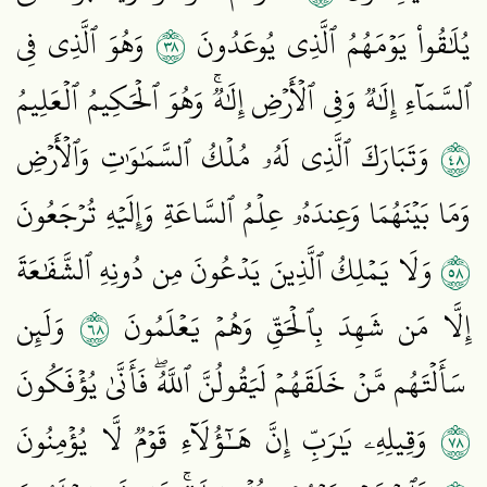
٨٣
يُلَٰقُواْ يَوۡمَهُمُ ٱلَّذِي يُوعَدُونَ
وَهُوَ ٱلَّذِي فِي
ٱلسَّمَآءِ إِلَٰهٞ وَفِي ٱلۡأَرۡضِ إِلَٰهٞۚ وَهُوَ ٱلۡحَكِيمُ ٱلۡعَلِيمُ
٨٤
وَتَبَارَكَ ٱلَّذِي لَهُۥ مُلۡكُ ٱلسَّمَٰوَٰتِ وَٱلۡأَرۡضِ
وَمَا بَيۡنَهُمَا وَعِندَهُۥ عِلۡمُ ٱلسَّاعَةِ وَإِلَيۡهِ تُرۡجَعُونَ
٨٥
وَلَا يَمۡلِكُ ٱلَّذِينَ يَدۡعُونَ مِن دُونِهِ ٱلشَّفَٰعَةَ
٨٦
إِلَّا مَن شَهِدَ بِٱلۡحَقِّ وَهُمۡ يَعۡلَمُونَ
وَلَئِن
سَأَلۡتَهُم مَّنۡ خَلَقَهُمۡ لَيَقُولُنَّ ٱللَّهُۖ فَأَنَّىٰ يُؤۡفَكُونَ
٨٧
وَقِيلِهِۦ يَٰرَبِّ إِنَّ هَـٰٓؤُلَآءِ قَوۡمٞ لَّا يُؤۡمِنُونَ