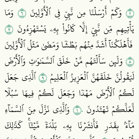
٦
٥
وَكَمۡ أَرۡسَلۡنَا مِن نَّبِيّٖ فِي ٱلۡأَوَّلِينَ
وَمَا
٧
يَأۡتِيهِم مِّن نَّبِيٍّ إِلَّا كَانُواْ بِهِۦ يَسۡتَهۡزِءُونَ
فَأَهۡلَكۡنَآ أَشَدَّ مِنۡهُم بَطۡشٗا وَمَضَىٰ مَثَلُ ٱلۡأَوَّلِينَ
٨
وَلَئِن سَأَلۡتَهُم مَّنۡ خَلَقَ ٱلسَّمَٰوَٰتِ وَٱلۡأَرۡضَ
٩
لَيَقُولُنَّ خَلَقَهُنَّ ٱلۡعَزِيزُ ٱلۡعَلِيمُ
ٱلَّذِي جَعَلَ
لَكُمُ ٱلۡأَرۡضَ مَهۡدٗا وَجَعَلَ لَكُمۡ فِيهَا سُبُلٗا
١٠
لَّعَلَّكُمۡ تَهۡتَدُونَ
وَٱلَّذِي نَزَّلَ مِنَ ٱلسَّمَآءِ
مَآءَۢ بِقَدَرٖ فَأَنشَرۡنَا بِهِۦ بَلۡدَةٗ مَّيۡتٗاۚ كَذَٰلِكَ