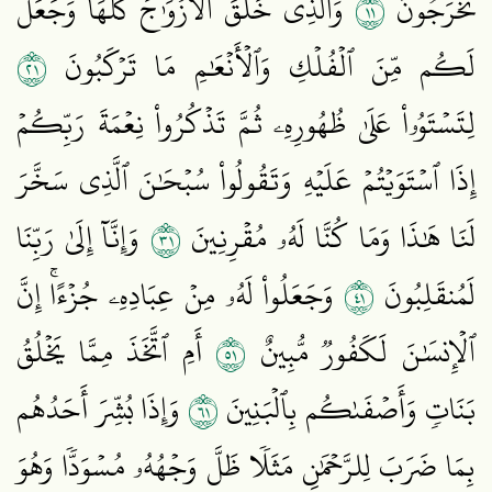
١١
تُخۡرَجُونَ
وَٱلَّذِي خَلَقَ ٱلۡأَزۡوَٰجَ كُلَّهَا وَجَعَلَ
١٢
لَكُم مِّنَ ٱلۡفُلۡكِ وَٱلۡأَنۡعَٰمِ مَا تَرۡكَبُونَ
لِتَسۡتَوُۥاْ عَلَىٰ ظُهُورِهِۦ ثُمَّ تَذۡكُرُواْ نِعۡمَةَ رَبِّكُمۡ
إِذَا ٱسۡتَوَيۡتُمۡ عَلَيۡهِ وَتَقُولُواْ سُبۡحَٰنَ ٱلَّذِي سَخَّرَ
١٣
لَنَا هَٰذَا وَمَا كُنَّا لَهُۥ مُقۡرِنِينَ
وَإِنَّآ إِلَىٰ رَبِّنَا
١٤
لَمُنقَلِبُونَ
وَجَعَلُواْ لَهُۥ مِنۡ عِبَادِهِۦ جُزۡءًاۚ إِنَّ
١٥
ٱلۡإِنسَٰنَ لَكَفُورٞ مُّبِينٌ
أَمِ ٱتَّخَذَ مِمَّا يَخۡلُقُ
١٦
بَنَاتٖ وَأَصۡفَىٰكُم بِٱلۡبَنِينَ
وَإِذَا بُشِّرَ أَحَدُهُم
بِمَا ضَرَبَ لِلرَّحۡمَٰنِ مَثَلٗا ظَلَّ وَجۡهُهُۥ مُسۡوَدّٗا وَهُوَ