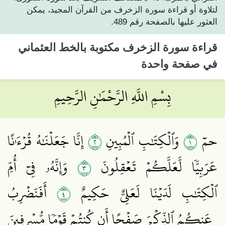
لتلاوة أو قراءة سورة الزخرف من القرآن المجيد، يمكن
العثور عليها بالصفحة رقم 489.
قراءة
سورة الزخرف
مكتوبة بالخط العثماني
في صفحة واحدة
بِسْمِ اللَّهِ الرَّحْمَٰنِ الرَّحِيمِ
٢
١
حمٓ
وَٱلۡكِتَٰبِ ٱلۡمُبِينِ
إِنَّا جَعَلۡنَٰهُ قُرۡءَٰنًا
٣
عَرَبِيّٗا لَّعَلَّكُمۡ تَعۡقِلُونَ
وَإِنَّهُۥ فِيٓ أُمِّ
٤
ٱلۡكِتَٰبِ لَدَيۡنَا لَعَلِيٌّ حَكِيمٌ
أَفَنَضۡرِبُ
عَنكُمُ ٱلذِّكۡرَ صَفۡحًا أَن كُنتُمۡ قَوۡمٗا مُّسۡرِفِينَ