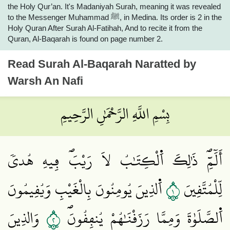
the Holy Qur’an. It's Madaniyah Surah, meaning it was revealed
to the Messenger Muhammad ﷺ, in Medina. Its order is 2 in the
Holy Quran After Surah Al-Fatihah, And to recite it from the
Quran, Al-Baqarah is found on page number 2.
Read
Surah Al-Baqarah
Naratted by
Warsh An Nafi
بِسْمِ اللَّهِ الرَّحْمَٰنِ الرَّحِيمِ
أَلَٓمِّٓۖ ذَٰلِكَ اَ۬لْكِتَٰبُ لَا رَيْبَۖ فِيهِ هُديٗ
١
لِّلْمُتَّقِينَ
اَ۬لذِينَ يُومِنُونَ بِالْغَيْبِ وَيُقِيمُونَ
٢
اَ۬لصَّلَوٰةَ وَمِمَّا رَزَقْنَٰهُمْ يُنفِقُونَۖ
وَالذِينَ