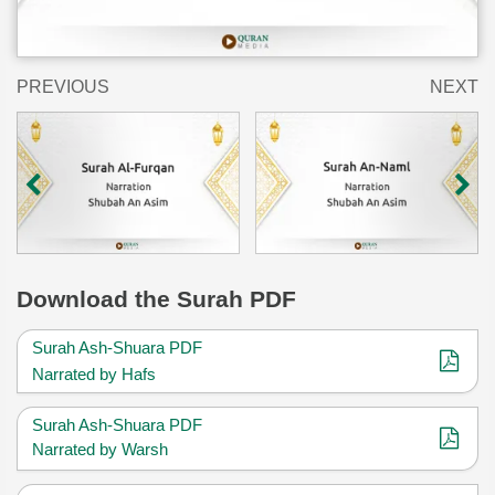
PREVIOUS
NEXT
Download
the Surah PDF
Surah Ash-Shuara PDF
Narrated by Hafs
Surah Ash-Shuara PDF
Narrated by Warsh