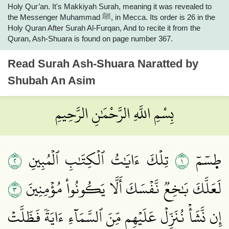
Holy Qur’an. It's Makkiyah Surah, meaning it was revealed to
the Messenger Muhammad ﷺ, in Mecca. Its order is 26 in the
Holy Quran After Surah Al-Furqan, And to recite it from the
Quran, Ash-Shuara is found on page number 367.
Read
Surah Ash-Shuara
Naratted by
Shubah An Asim
بِسْمِ اللَّهِ الرَّحْمَٰنِ الرَّحِيمِ
٢
١
طٜسٓمٓ
تِلۡكَ ءَايَٰتُ ٱلۡكِتَٰبِ ٱلۡمُبِينِ
٣
لَعَلَّكَ بَٰخِعٞ نَّفۡسَكَ أَلَّا يَكُونُواْ مُؤۡمِنِينَ
إِن نَّشَأۡ نُنَزِّلۡ عَلَيۡهِم مِّنَ ٱلسَّمَآءِ ءَايَةٗ فَظَلَّتۡ