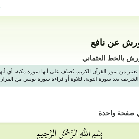
ف
ورش عن نافع
رش بالخط العثماني
ون من 109 آيات، وهي تعتبر من سور القرآن الكريم. تُصنّف على أنها سورة 
ي صفحة واحدة
بِسْمِ اللَّهِ الرَّحْمَٰنِ الرَّحِيمِ