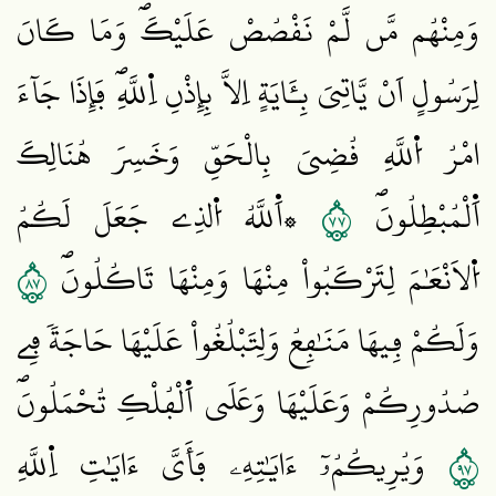
وَمِنْهُم مَّن لَّمْ نَقْصُصْ عَلَيْكَۖ وَمَا كَانَ
لِرَسُولٍ اَنْ يَّاتِيَ بِـَٔايَةٍ اِلَّا بِإِذْنِ اِ۬للَّهِۖ فَإِذَا جَآءَ
امْرُ اُ۬للَّهِ قُضِيَ بِالْحَقِّ وَخَسِرَ هُنَالِكَ
٧٧
اَ۬لْمُبْطِلُونَۖ
۞اَ۬للَّهُ اُ۬لذِے جَعَلَ لَكُمُ
٧٨
اُ۬لَانْعَٰمَ لِتَرْكَبُواْ مِنْهَا وَمِنْهَا تَاكُلُونَۖ
وَلَكُمْ فِيهَا مَنَٰفِعُ وَلِتَبْلُغُواْ عَلَيْهَا حَاجَةٗ فِے
صُدُورِكُمْ وَعَلَيْهَا وَعَلَي اَ۬لْفُلْكِ تُحْمَلُونَۖ
٧٩
وَيُرِيكُمُۥٓ ءَايَٰتِهِۦ فَأَيَّ ءَايَٰتِ اِ۬للَّهِ