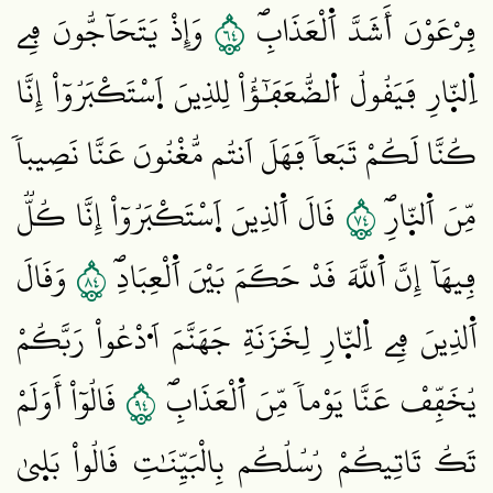
٤٦
فِرْعَوْنَ أَشَدَّ اَ۬لْعَذَابِۖ
وَإِذْ يَتَحَآجُّونَ فِے
اِ۬لنّ۪ارِ فَيَقُولُ اُ۬لضُّعَفَٰٓؤُاْ لِلذِينَ اَ۪سْتَكْبَرُوٓاْ إِنَّا
كُنَّا لَكُمْ تَبَعاٗ فَهَلَ اَنتُم مُّغْنُونَ عَنَّا نَصِيباٗ
٤٧
مِّنَ اَ۬لنّ۪ارِۖ
قَالَ اَ۬لذِينَ اَ۪سْتَكْبَرُوٓاْ إِنَّا كُلّٞ
٤٨
فِيهَآ إِنَّ اَ۬للَّهَ قَدْ حَكَمَ بَيْنَ اَ۬لْعِبَادِۖ
وَقَالَ
اَ۬لذِينَ فِے اِ۬لنّ۪ارِ لِخَزَنَةِ جَهَنَّمَ اَ۟دْعُواْ رَبَّكُمْ
٤٩
يُخَفِّفْ عَنَّا يَوْماٗ مِّنَ اَ۬لْعَذَابِۖ
قَالُوٓاْ أَوَلَمْ
تَكُ تَاتِيكُمْ رُسُلُكُم بِالْبَيِّنَٰتِ قَالُواْ بَل۪يٰ