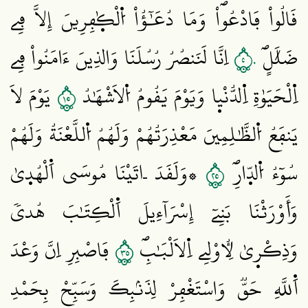
قَالُواْ فَادْعُواْۖ وَمَا دُعَٰٓؤُاْ اُ۬لْكٰ۪فِرِينَ إِلَّا فِے
٥٠
ضَلَٰلٍۖ
اِنَّا لَنَنصُرُ رُسُلَنَا وَالذِينَ ءَامَنُواْ فِے
٥١
اِ۬لْحَيَوٰةِ اِ۬لدُّنْي۪ا وَيَوْمَ يَقُومُ اُ۬لَاشْهَٰدُ
يَوْمَ لَا
يَنفَعُ اُ۬لظَّٰلِمِينَ مَعْذِرَتُهُمْ وَلَهُمُ اُ۬للَّعْنَةُ وَلَهُمْ
٥٢
سُوٓءُ اُ۬لدّ۪ارِۖ
۞وَلَقَدَ اٰتَيْنَا مُوسَي اَ۬لْهُد۪يٰ
وَأَوْرَثْنَا بَنِےٓ إِسْرَآءِيلَ اَ۬لْكِتَٰبَ هُديٗ
٥٣
وَذِكْر۪يٰ لِأُوْلِے اِ۬لَالْبَٰبِۖ
فَاصْبِرِ اِنَّ وَعْدَ
اَ۬للَّهِ حَقّٞ وَاسْتَغْفِرْ لِذَنۢبِكَ وَسَبِّحْ بِحَمْدِ