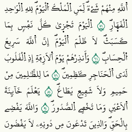
اَ۬للَّهِ مِنْهُمْ شَےْءٞۖ لِّمَنِ اِ۬لْمُلْكُ اُ۬لْيَوْمَۖ لِلهِ اِ۬لْوَٰحِدِ
١٥
اِ۬لْقَهّ۪ارِۖ
اِ۬لْيَوْمَ تُجْز۪يٰ كُلُّ نَفْسِۢ بِمَا
كَسَبَتْۖ لَا ظُلْمَ اَ۬لْيَوْمَۖ إِنَّ اَ۬للَّهَ سَرِيعُ
١٦
اُ۬لْحِسَابِۖ
وَأَنذِرْهُمْ يَوْمَ اَ۬لَازِفَةِ إِذِ اِ۬لْقُلُوبُ
١٧
لَدَي اَ۬لْحَنَاجِرِ كَٰظِمِينَۖ
مَا لِلظَّٰلِمِينَ مِنْ
١٨
حَمِيمٖ وَلَا شَفِيعٖ يُطَاعُۖ
يَعْلَمُ خَآئِنَةَ
١٩
اَ۬لَاعْيُنِ وَمَا تُخْفِے اِ۬لصُّدُورُۖ
وَاللَّهُ يَقْضِے
بِالْحَقِّۖ وَالذِينَ تَدْعُونَ مِن دُونِهِۦ لَا يَقْضُونَ