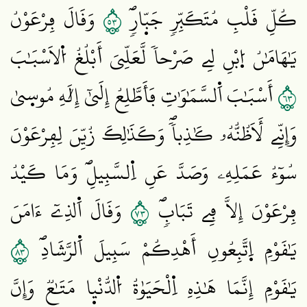
٣٥
كُلِّ قَلْبِ مُتَكَبِّرٖ جَبّ۪ارٖۖ
وَقَالَ فِرْعَوْنُ
يَٰهَامَٰنُ اُ۪بْنِ لِے صَرْحاٗ لَّعَلِّيَ أَبْلُغُ اُ۬لَاسْبَٰبَ
٣٦
أَسْبَٰبَ اَ۬لسَّمَٰوَٰتِ فَأَطَّلِعُ إِلَيٰٓ إِلَٰهِ مُوس۪يٰ
وَإِنِّے لَأَظُنُّهُۥ كَٰذِباٗۖ وَكَذَٰلِكَ زُيِّنَ لِفِرْعَوْنَ
سُوٓءُ عَمَلِهِۦ وَصَدَّ عَنِ اِ۬لسَّبِيلِۖ وَمَا كَيْدُ
٣٧
فِرْعَوْنَ إِلَّا فِے تَبَابٖۖ
وَقَالَ اَ۬لذِےٓ ءَامَنَ
٣٨
يَٰقَوْمِ اِ۪تَّبِعُونِ أَهْدِكُمْ سَبِيلَ اَ۬لرَّشَادِۖ
يَٰقَوْمِ إِنَّمَا هَٰذِهِ اِ۬لْحَيَوٰةُ اُ۬لدُّنْي۪ا مَتَٰعٞ وَإِنَّ