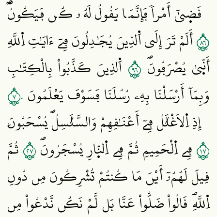
قَض۪يٰٓ أَمْراٗ فَإِنَّمَا يَقُولُ لَهُۥ كُن فَيَكُونُۖ
٦٨
أَلَمْ تَرَ إِلَي اَ۬لذِينَ يُجَٰدِلُونَ فِےٓ ءَايَٰتِ اِ۬للَّهِ
٦٩
أَنّ۪يٰ يُصْرَفُونَۖ
اَ۬لذِينَ كَذَّبُواْ بِالْكِتَٰبِ
٧٠
وَبِمَآ أَرْسَلْنَا بِهِۦ رُسُلَنَا فَسَوْفَ يَعْلَمُونَ
إِذِ اِ۬لَاغْلَٰلُ فِےٓ أَعْنَٰقِهِمْ وَالسَّلَٰسِلُۖ يُسْحَبُونَ
٧٢
٧١
فِے اِ۬لْحَمِيمِ ثُمَّ فِے اِ۬لنّ۪ارِ يُسْجَرُونَۖ
ثُمَّ
قِيلَ لَهُمُۥٓ أَيْنَ مَا كُنتُمْ تُشْرِكُونَ مِن دُونِ
اِ۬للَّهِۖ قَالُواْ ضَلُّواْ عَنَّا بَل لَّمْ نَكُن نَّدْعُواْ مِن