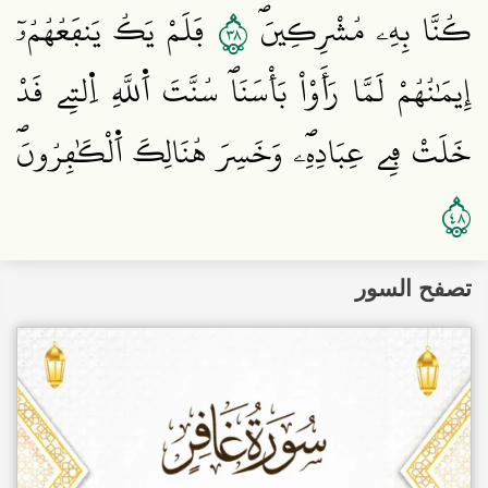
٨٣
كُنَّا بِهِۦ مُشْرِكِينَۖ
فَلَمْ يَكُ يَنفَعُهُمُۥٓ
إِيمَٰنُهُمْ لَمَّا رَأَوْاْ بَأْسَنَاۖ سُنَّتَ اَ۬للَّهِ اِ۬لتِے قَدْ
خَلَتْ فِے عِبَادِهِۦۖ وَخَسِرَ هُنَالِكَ اَ۬لْكَٰفِرُونَۖ
٨٤
تصفح السور