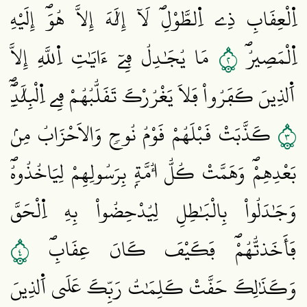
اِ۬لْعِقَابِ ذِے اِ۬لطَّوْلِۖ لَآ إِلَٰهَ إِلَّا هُوَۖ إِلَيْهِ
٢
اِ۬لْمَصِيرُۖ
مَا يُجَٰدِلُ فِےٓ ءَايَٰتِ اِ۬للَّهِ إِلَّا
اَ۬لذِينَ كَفَرُواْ فَلَا يَغْرُرْكَ تَقَلُّبُهُمْ فِے اِ۬لْبِلَٰدِۖ
٣
كَذَّبَتْ قَبْلَهُمْ قَوْمُ نُوحٖ وَالَاحْزَابُ مِنۢ
بَعْدِهِمْۖ وَهَمَّتْ كُلُّ أُمَّةِۢ بِرَسُولِهِمْ لِيَاخُذُوهُۖ
وَجَٰدَلُواْ بِالْبَٰطِلِ لِيُدْحِضُواْ بِهِ اِ۬لْحَقَّ
٤
فَأَخَذتُّهُمْۖ فَكَيْفَ كَانَ عِقَابِۖ
وَكَذَٰلِكَ حَقَّتْ كَلِمَٰتُ رَبِّكَ عَلَي اَ۬لذِينَ