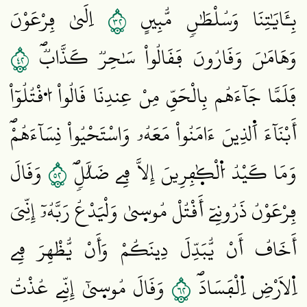
٢٣
بِـَٔايَٰتِنَا وَسُلْطَٰنٖ مُّبِينٍ
اِلَيٰ فِرْعَوْنَ
٢٤
وَهَامَٰنَ وَقَارُونَ فَقَالُواْ سَٰحِرٞ كَذَّابٞۖ
فَلَمَّا جَآءَهُم بِالْحَقِّ مِنْ عِندِنَا قَالُواْ اُ۟قْتُلُوٓاْ
أَبْنَآءَ اَ۬لذِينَ ءَامَنُواْ مَعَهُۥ وَاسْتَحْيُواْ نِسَآءَهُمْۖ
٢٥
وَمَا كَيْدُ اُ۬لْكٰ۪فِرِينَ إِلَّا فِے ضَلَٰلٖۖ
وَقَالَ
فِرْعَوْنُ ذَرُونِےٓ أَقْتُلْ مُوس۪يٰ وَلْيَدْعُ رَبَّهُۥٓ إِنِّيَ
أَخَافُ أَنْ يُّبَدِّلَ دِينَكُمْ وَأَنْ يُّظْهِرَ فِے
٢٦
اِ۬لَارْضِ اِ۬لْفَسَادَۖ
وَقَالَ مُوس۪يٰٓ إِنِّے عُذْتُ