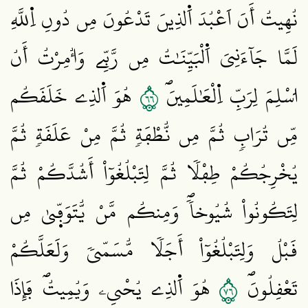
نُهِيتُ أَنَ اَعْبُدَ اَ۬لذِينَ تَدْعُونَ مِن دُونِ اِ۬للَّهِ
لَمَّا جَآءَنِيَ اَ۬لْبَيِّنَٰتُ مِن رَّبِّے وَأُمِرْتُ أَنُ
٦٦
ا۟سْلِمَ لِرَبِّ اِ۬لْعَٰلَمِينَۖ
هُوَ اَ۬لذِے خَلَقَكُم
مِّن تُرَابٖ ثُمَّ مِن نُّطْفَةٖ ثُمَّ مِنْ عَلَقَةٖ ثُمَّ
يُخْرِجُكُمْ طِفْلاٗ ثُمَّ لِتَبْلُغُوٓاْ أَشُدَّكُمْ ثُمَّ
لِتَكُونُواْ شُيُوخاٗۖ وَمِنكُم مَّنْ يُّتَوَفّ۪يٰ مِن
قَبْلُ وَلِتَبْلُغُوٓاْ أَجَلاٗ مُّسَمّيٗ وَلَعَلَّكُمْ
٦٧
تَعْقِلُونَۖ
هُوَ اَ۬لذِے يُحْيِۦ وَيُمِيتُۖ فَإِذَا