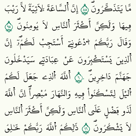
٥٨
مَّا يَتَذَكَّرُونَۖ
إِنَّ اَ۬لسَّاعَةَ لَأٓتِيَةٞ لَّا رَيْبَ
٥٩
فِيهَا وَلَٰكِنَّ أَكْثَرَ اَ۬لنَّاسِ لَا يُومِنُونَۖ
وَقَالَ رَبُّكُمُ اُ۟دْعُونِےٓ أَسْتَجِبْ لَكُمُۥٓۖ إِنَّ
اَ۬لذِينَ يَسْتَكْبِرُونَ عَنْ عِبَادَتِے سَيَدْخُلُونَ
٦٠
جَهَنَّمَ دَاخِرِينَۖ
اَ۬للَّهُ اُ۬لذِے جَعَلَ لَكُمُ
اُ۬ليْلَ لِتَسْكُنُواْ فِيهِ وَالنَّهَارَ مُبْصِراًۖ اِنَّ اَ۬للَّهَ
لَذُو فَضْلٍ عَلَي اَ۬لنَّاسِ وَلَٰكِنَّ أَكْثَرَ اَ۬لنَّاسِ
٦١
لَا يَشْكُرُونَۖ
ذَٰلِكُمُ اُ۬للَّهُ رَبُّكُمْ خَٰلِقُ