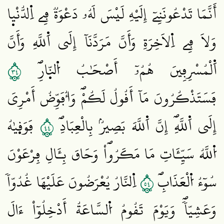
أَنَّمَا تَدْعُونَنِےٓ إِلَيْهِ لَيْسَ لَهُۥ دَعْوَةٞ فِے اِ۬لدُّنْي۪ا
وَلَا فِے اِ۬لَاخِرَةِ وَأَنَّ مَرَدَّنَآ إِلَي اَ۬للَّهِ وَأَنَّ
٤٣
اَ۬لْمُسْرِفِينَ هُمُۥٓ أَصْحَٰبُ اُ۬لنّ۪ارِۖ
فَسَتَذْكُرُونَ مَآ أَقُولُ لَكُمْۖ وَأُفَوِّضُ أَمْرِيَ
٤٤
إِلَي اَ۬للَّهِۖ إِنَّ اَ۬للَّهَ بَصِيرُۢ بِالْعِبَادِۖ
فَوَق۪يٰهُ
اُ۬للَّهُ سَيِّـَٔاتِ مَا مَكَرُواْۖ وَحَاقَ بِـَٔالِ فِرْعَوْنَ
٤٥
سُوٓءُ اُ۬لْعَذَابِۖ
اِ۬لنَّارُ يُعْرَضُونَ عَلَيْهَا غُدُوّاٗ
وَعَشِيّاٗۖ وَيَوْمَ تَقُومُ اُ۬لسَّاعَةُ أَدْخِلُوٓاْ ءَالَ