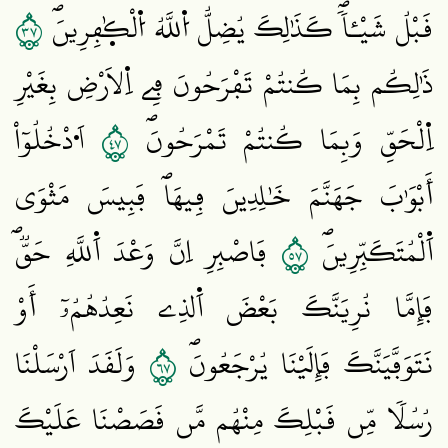
٧٣
قَبْلُ شَيْـٔاٗۖ كَذَٰلِكَ يُضِلُّ اُ۬للَّهُ اُ۬لْكٰ۪فِرِينَۖ
ذَٰلِكُم بِمَا كُنتُمْ تَفْرَحُونَ فِے اِ۬لَارْضِ بِغَيْرِ
٧٤
اِ۬لْحَقِّ وَبِمَا كُنتُمْ تَمْرَحُونَۖ
اَ۟دْخُلُوٓاْ
أَبْوَٰبَ جَهَنَّمَ خَٰلِدِينَ فِيهَاۖ فَبِيسَ مَثْوَي
٧٥
اَ۬لْمُتَكَبِّرِينَۖ
فَاصْبِرِ اِنَّ وَعْدَ اَ۬للَّهِ حَقّٞۖ
فَإِمَّا نُرِيَنَّكَ بَعْضَ اَ۬لذِے نَعِدُهُمُۥٓ أَوْ
٧٦
نَتَوَفَّيَنَّكَ فَإِلَيْنَا يُرْجَعُونَۖ
وَلَقَدَ اَرْسَلْنَا
رُسُلاٗ مِّن قَبْلِكَ مِنْهُم مَّن قَصَصْنَا عَلَيْكَ