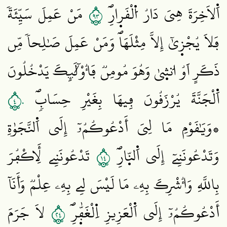
٣٩
اَ۬لَاخِرَةَ هِيَ دَارُ اُ۬لْقَر۪ارِۖ
مَنْ عَمِلَ سَيِّئَةٗ
فَلَا يُجْز۪يٰٓ إِلَّا مِثْلَهَاۖ وَمَنْ عَمِلَ صَٰلِحاٗ مِّن
ذَكَرٍ اَوُ ا۟نث۪يٰ وَهُوَ مُومِنٞ فَأُوْلَٰٓئِكَ يَدْخُلُونَ
٤٠
اَ۬لْجَنَّةَ يُرْزَقُونَ فِيهَا بِغَيْرِ حِسَابٖۖ
۞وَيَٰقَوْمِ مَا لِيَ أَدْعُوكُمُۥٓ إِلَي اَ۬لنَّجَوٰةِ
٤١
وَتَدْعُونَنِےٓ إِلَي اَ۬لنّ۪ارِۖ
تَدْعُونَنِے لِأَكْفُرَ
بِاللَّهِ وَأُشْرِكَ بِهِۦ مَا لَيْسَ لِے بِهِۦ عِلْمٞ وَأَنَآ
٤٢
أَدْعُوكُمُۥٓ إِلَي اَ۬لْعَزِيزِ اِ۬لْغَفّٰ۪رِۖ
لَا جَرَمَ