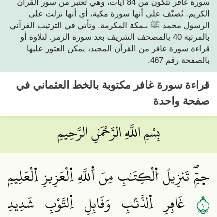
سورة غافر تتكون من 84 آيات، وهي تعتبر من سور القرآن
الكريم. تُصنّف على أنها سورة مكية، أي أنها نزلت على
الرسول محمد ﷺ بـمكة المكرمة. وتأتي في الترتيب القرآني
بالمرتبة 40 بالمصحف الشريف بعد سورة الزمر. لتلاوة أو
قراءة سورة غافر من القرآن المجيد، يمكن العثور عليها
بالصفحة رقم 467.
قراءة
سورة غافر
مكتوبة بالخط العثماني في
صفحة واحدة
بِسْمِ اللَّهِ الرَّحْمَٰنِ الرَّحِيمِ
ح۪مِٓۖ تَنزِيلُ اُ۬لْكِتَٰبِ مِنَ اَ۬للَّهِ اِ۬لْعَزِيزِ اِ۬لْعَلِيمِ
١
غَافِرِ اِ۬لذَّنۢبِ وَقَابِلِ اِ۬لتَّوْبِ شَدِيدِ