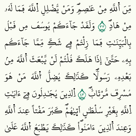
مِّنَ اَ۬للَّهِ مِنْ عَٰصِمٖۖ وَمَنْ يُّضْلِلِ اِ۬للَّهُ فَمَا لَهُۥ
٣٣
مِنْ هَادٖۖ
وَلَقَدْ جَآءَكُمْ يُوسُفُ مِن قَبْلُ
بِالْبَيِّنَٰتِ فَمَا زِلْتُمْ فِے شَكّٖ مِّمَّا جَآءَكُم
بِهِۦ حَتَّيٰٓ إِذَا هَلَكَ قُلْتُمْ لَنْ يَّبْعَثَ اَ۬للَّهُ مِنۢ
بَعْدِهِۦ رَسُولاٗۖ كَذَٰلِكَ يُضِلُّ اُ۬للَّهُ مَنْ هُوَ
٣٤
مُسْرِفٞ مُّرْتَابٌۖ
اِ۬لذِينَ يُجَٰدِلُونَ فِےٓ ءَايَٰتِ
اِ۬للَّهِ بِغَيْرِ سُلْطَٰنٍ اَت۪يٰهُمْۖ كَبُرَ مَقْتاً عِندَ اَ۬للَّهِ
وَعِندَ اَ۬لذِينَ ءَامَنُواْۖ كَذَٰلِكَ يَطْبَعُ اُ۬للَّهُ عَلَيٰ