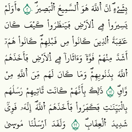
٢٠
بِشَےْءٍۖ اِنَّ اَ۬للَّهَ هُوَ اَ۬لسَّمِيعُ اُ۬لْبَصِيرُۖ
۞أَوَلَمْ
يَسِيرُواْ فِے اِ۬لَارْضِ فَيَنظُرُواْ كَيْفَ كَانَ
عَٰقِبَةُ اُ۬لذِينَ كَانُواْ مِن قَبْلِهِمْۖ كَانُواْ هُمُۥٓ
أَشَدَّ مِنْهُمْ قُوَّةٗ وَءَاثَاراٗ فِے اِ۬لَارْضِ فَأَخَذَهُمُ
اُ۬للَّهُ بِذُنُوبِهِمْۖ وَمَا كَانَ لَهُم مِّنَ اَ۬للَّهِ مِنْ
٢١
وَّاقٖۖ
ذَٰلِكَ بِأَنَّهُمْ كَانَت تَّاتِيهِمْ رُسُلُهُم
بِالْبَيِّنَٰتِ فَكَفَرُواْ فَأَخَذَهُمُ اُ۬للَّهُۖ إِنَّهُۥ قَوِيّٞ
٢٢
شَدِيدُ اُ۬لْعِقَابِۖ
وَلَقَدَ اَرْسَلْنَا مُوس۪يٰ