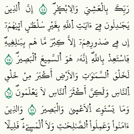
٥٤
رَبِّكَ بِالْعَشِيِّ وَالِابْكٰ۪رِۖ
إِنَّ اَ۬لذِينَ
يُجَٰدِلُونَ فِےٓ ءَايَٰتِ اِ۬للَّهِ بِغَيْرِ سُلْطَٰنٍ اَت۪يٰهُمُۥٓ
إِن فِے صُدُورِهِمُۥٓ إِلَّا كِبْرٞ مَّا هُم بِبَٰلِغِيهِۖ
٥٥
فَاسْتَعِذْ بِاللَّهِۖ إِنَّهُۥ هُوَ اَ۬لسَّمِيعُ اُ۬لْبَصِيرُۖ
لَخَلْقُ اُ۬لسَّمَٰوَٰتِ وَالَارْضِ أَكْبَرُ مِنْ خَلْقِ
٥٦
اِ۬لنَّاسِ وَلَٰكِنَّ أَكْثَرَ اَ۬لنَّاسِ لَا يَعْلَمُونَۖ
٥٧
وَمَا يَسْتَوِے اِ۬لَاعْم۪يٰ وَالْبَصِيرُ
وَالذِينَ
ءَامَنُواْ وَعَمِلُواْ اُ۬لصَّٰلِحَٰتِ وَلَا اَ۬لْمُسِےٓءُۖ قَلِيلاٗ