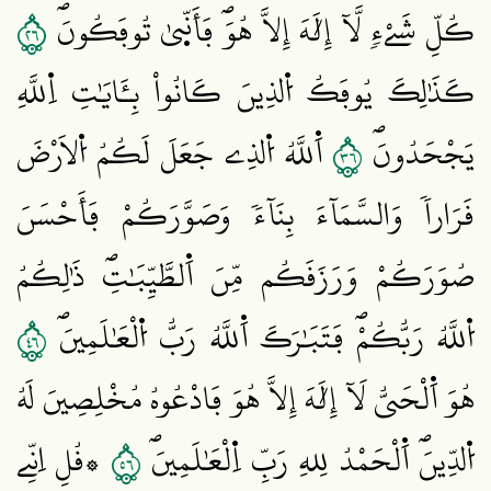
٦٢
كُلِّ شَےْءٖ لَّآ إِلَٰهَ إِلَّا هُوَۖ فَأَنّ۪يٰ تُوفَكُونَۖ
كَذَٰلِكَ يُوفَكُ اُ۬لذِينَ كَانُواْ بِـَٔايَٰتِ اِ۬للَّهِ
٦٣
يَجْحَدُونَۖ
اَ۬للَّهُ اُ۬لذِے جَعَلَ لَكُمُ اُ۬لَارْضَ
قَرَاراٗ وَالسَّمَآءَ بِنَآءٗ وَصَوَّرَكُمْ فَأَحْسَنَ
صُوَرَكُمْ وَرَزَقَكُم مِّنَ اَ۬لطَّيِّبَٰتِۖ ذَٰلِكُمُ
٦٤
اُ۬للَّهُ رَبُّكُمْۖ فَتَبَٰرَكَ اَ۬للَّهُ رَبُّ اُ۬لْعَٰلَمِينَۖ
هُوَ اَ۬لْحَيُّ لَآ إِلَٰهَ إِلَّا هُوَ فَادْعُوهُ مُخْلِصِينَ لَهُ
٦٥
اُ۬لدِّينَۖ اَ۬لْحَمْدُ لِلهِ رَبِّ اِ۬لْعَٰلَمِينَۖ
۞قُلِ اِنِّے