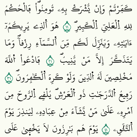
كَفَرْتُمْ وَإِنْ يُّشْرَكْ بِهِۦ تُومِنُواْۖ فَالْحُكْمُ
١١
لِلهِ اِ۬لْعَلِيِّ اِ۬لْكَبِيرِۖ
هُوَ اَ۬لذِے يُرِيكُمُۥٓ
ءَايَٰتِهِۦ وَيُنَزِّلُ لَكُم مِّنَ اَ۬لسَّمَآءِ رِزْقاٗۖ وَمَا
١٢
يَتَذَكَّرُ إِلَّا مَنْ يُّنِيبُۖ
فَادْعُواْ اُ۬للَّهَ
١٣
مُخْلِصِينَ لَهُ اُ۬لدِّينَ وَلَوْ كَرِهَ اَ۬لْكَٰفِرُونَۖ
رَفِيعُ اُ۬لدَّرَجَٰتِ ذُو اُ۬لْعَرْشِۖ يُلْقِے اِ۬لرُّوحَ مِنَ
اَمْرِهِۦ عَلَيٰ مَنْ يَّشَآءُ مِنْ عِبَادِهِۦ لِيُنذِرَ يَوْمَ
١٤
اَ۬لتَّلَٰقِۦ
يَوْمَ هُم بَٰرِزُونَ لَا يَخْف۪يٰ عَلَي