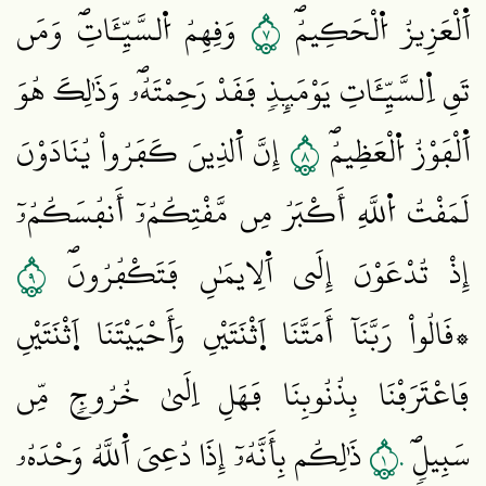
٧
اَ۬لْعَزِيزُ اُ۬لْحَكِيمُۖ
وَقِهِمُ اُ۬لسَّيِّـَٔاتِۖ وَمَن
تَقِ اِ۬لسَّيِّـَٔاتِ يَوْمَئِذٖ فَقَدْ رَحِمْتَهُۥۖ وَذَٰلِكَ هُوَ
٨
اَ۬لْفَوْزُ اُ۬لْعَظِيمُۖ
إِنَّ اَ۬لذِينَ كَفَرُواْ يُنَادَوْنَ
لَمَقْتُ اُ۬للَّهِ أَكْبَرُ مِن مَّقْتِكُمُۥٓ أَنفُسَكُمُۥٓ
٩
إِذْ تُدْعَوْنَ إِلَي اَ۬لِايمَٰنِ فَتَكْفُرُونَۖ
۞قَالُواْ رَبَّنَآ أَمَتَّنَا اَ۪ثْنَتَيْنِ وَأَحْيَيْتَنَا اَ۪ثْنَتَيْنِ
فَاعْتَرَفْنَا بِذُنُوبِنَا فَهَلِ اِلَيٰ خُرُوجٖ مِّن
١٠
سَبِيلٖۖ
ذَٰلِكُم بِأَنَّهُۥٓ إِذَا دُعِيَ اَ۬للَّهُ وَحْدَهُۥ