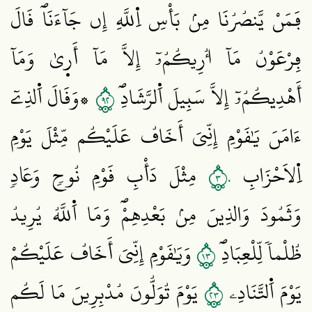
فَمَنْ يَّنصُرُنَا مِنۢ بَأْسِ اِ۬للَّهِ إِن جَآءَنَاۖ قَالَ
فِرْعَوْنُ مَآ أُرِيكُمُۥٓ إِلَّا مَآ أَر۪يٰ وَمَآ
٢٩
أَهْدِيكُمُۥٓ إِلَّا سَبِيلَ اَ۬لرَّشَادِۖ
۞وَقَالَ اَ۬لذِےٓ
ءَامَنَ يَٰقَوْمِ إِنِّيَ أَخَافُ عَلَيْكُم مِّثْلَ يَوْمِ
٣٠
اِ۬لَاحْزَابِ
مِثْلَ دَأْبِ قَوْمِ نُوحٖ وَعَادٖ
وَثَمُودَ وَالذِينَ مِنۢ بَعْدِهِمْۖ وَمَا اَ۬للَّهُ يُرِيدُ
٣١
ظُلْماٗ لِّلْعِبَادِۖ
وَيَٰقَوْمِ إِنِّيَ أَخَافُ عَلَيْكُمْ
٣٢
يَوْمَ اَ۬لتَّنَادِۦ
يَوْمَ تُوَلُّونَ مُدْبِرِينَ مَا لَكُم