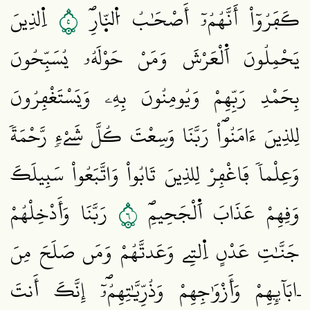
٥
كَفَرُوٓاْ أَنَّهُمُۥٓ أَصْحَٰبُ اُ۬لنّ۪ارِۖ
اِ۬لذِينَ
يَحْمِلُونَ اَ۬لْعَرْشَ وَمَنْ حَوْلَهُۥ يُسَبِّحُونَ
بِحَمْدِ رَبِّهِمْ وَيُومِنُونَ بِهِۦ وَيَسْتَغْفِرُونَ
لِلذِينَ ءَامَنُواْۖ رَبَّنَا وَسِعْتَ كُلَّ شَےْءٖ رَّحْمَةٗ
وَعِلْماٗ فَاغْفِرْ لِلذِينَ تَابُواْ وَاتَّبَعُواْ سَبِيلَكَ
٦
وَقِهِمْ عَذَابَ اَ۬لْجَحِيمِۖ
رَبَّنَا وَأَدْخِلْهُمْ
جَنَّٰتِ عَدْنٍ اِ۬لتِے وَعَدتَّهُمْ وَمَن صَلَحَ مِنَ
اٰبَآئِهِمْ وَأَزْوَٰجِهِمْ وَذُرِّيَّٰتِهِمُۥٓۖ إِنَّكَ أَنتَ