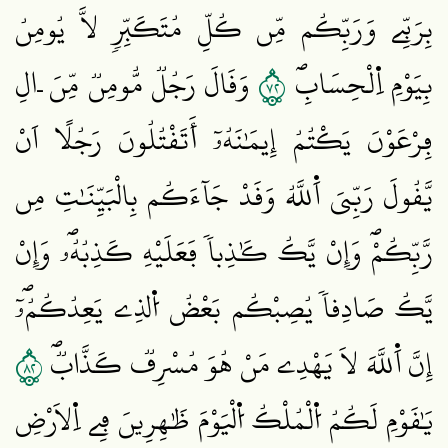
بِرَبِّے وَرَبِّكُم مِّن كُلِّ مُتَكَبِّرٖ لَّا يُومِنُ
٢٧
بِيَوْمِ اِ۬لْحِسَابِۖ
وَقَالَ رَجُلٞ مُّومِنٞ مِّنَ اٰلِ
فِرْعَوْنَ يَكْتُمُ إِيمَٰنَهُۥٓ أَتَقْتُلُونَ رَجُلاً اَنْ
يَّقُولَ رَبِّيَ اَ۬للَّهُ وَقَدْ جَآءَكُم بِالْبَيِّنَٰتِ مِن
رَّبِّكُمْۖ وَإِنْ يَّكُ كَٰذِباٗ فَعَلَيْهِ كَذِبُهُۥۖ وَإِنْ
يَّكُ صَادِقاٗ يُصِبْكُم بَعْضُ اُ۬لذِے يَعِدُكُمُۥٓۖ
٢٨
إِنَّ اَ۬للَّهَ لَا يَهْدِے مَنْ هُوَ مُسْرِفٞ كَذَّابٞۖ
يَٰقَوْمِ لَكُمُ اُ۬لْمُلْكُ اُ۬لْيَوْمَ ظَٰهِرِينَ فِے اِ۬لَارْضِ