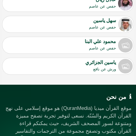
حفص عن عاصم
سهل ياسين
حفص عن عاصم
محمود علي البنا
حفص عن عاصم
ياسين الجزائري
ورش عن نافع
من نحن
موقع القرآن ميديا (QuranMedia) هو موقع إسلامي على نهج
القرآن الكريم والسُنّة. نسعى لتوفير تجربة تصفح مميزة
ومتنوعة لسور المصحف الشريف، حيث يمكنكم قراءة
القرآن مكتوب وتصفح مجموعة من الترجمات والتفاسير