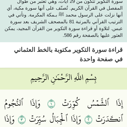
سورة التكوير تتكون من 29 آيات، وهي تعتبر من طوال
المفصل في القرآن الكريم. تُصنّف على أنها سورة مكية، أي
أنها نزلت على الرسول محمد ﷺ بـمكة المكرمة. وتأتي في
الترتيب القرآني بالمرتبة 81 بالمصحف الشريف بعد سورة
عبس. لتلاوة أو قراءة سورة التكوير من القرآن المجيد، يمكن
العثور عليها بالصفحة رقم 586.
قراءة
سورة التكوير
مكتوبة بالخط العثماني
في صفحة واحدة
بِسْمِ اللَّهِ الرَّحْمَٰنِ الرَّحِيمِ
١
إِذَا ٱلشَّمۡسُ كُوِّرَتۡ
وَإِذَا ٱلنُّجُومُ
٣
٢
ٱنكَدَرَتۡ
وَإِذَا ٱلۡجِبَالُ سُيِّرَتۡ
وَإِذَا