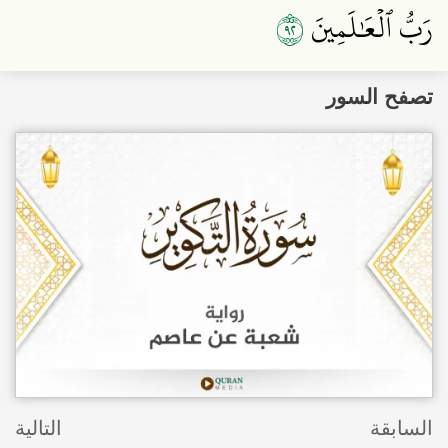
٢٩
رَبُّ ٱلۡعَٰلَمِينَ
تصفح السور
السابقة
التالية