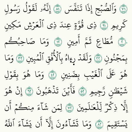
١٨
١٧
وَٱلصُّبۡحِ إِذَا تَنَفَّسَ
إِنَّهُۥ لَقَوۡلُ رَسُولٖ
١٩
كَرِيمٖ
ذِي قُوَّةٍ عِندَ ذِي ٱلۡعَرۡشِ مَكِينٖ
٢١
٢٠
مُّطَاعٖ ثَمَّ أَمِينٖ
وَمَا صَاحِبُكُم
٢٣
٢٢
بِمَجۡنُونٖ
وَلَقَدۡ رٜءٜاهُ بِٱلۡأُفُقِ ٱلۡمُبِينِ
وَمَا
٢٤
هُوَ عَلَى ٱلۡغَيۡبِ بِضَنِينٖ
وَمَا هُوَ بِقَوۡلِ
٢٦
٢٥
شَيۡطَٰنٖ رَّجِيمٖ
فَأَيۡنَ تَذۡهَبُونَ
إِنۡ هُوَ
٢٧
إِلَّا ذِكۡرٞ لِّلۡعَٰلَمِينَ
لِمَن شَآءَ مِنكُمۡ أَن
٢٨
يَسۡتَقِيمَ
وَمَا تَشَآءُونَ إِلَّآ أَن يَشَآءَ ٱللَّهُ