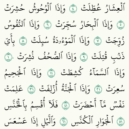
٤
ٱلۡعِشَارُ عُطِّلَتۡ
وَإِذَا ٱلۡوُحُوشُ حُشِرَتۡ
٦
٥
وَإِذَا ٱلۡبِحَارُ سُجِّرَتۡ
وَإِذَا ٱلنُّفُوسُ
٨
٧
زُوِّجَتۡ
وَإِذَا ٱلۡمَوۡءُۥدَةُ سُئِلَتۡ
بِأَيِّ
١٠
٩
ذَنۢبٖ قُتِلَتۡ
وَإِذَا ٱلصُّحُفُ نُشِرَتۡ
١١
وَإِذَا ٱلسَّمَآءُ كُشِطَتۡ
وَإِذَا ٱلۡجَحِيمُ
١٣
١٢
سُعِرَتۡ
وَإِذَا ٱلۡجَنَّةُ أُزۡلِفَتۡ
عَلِمَتۡ
١٤
نَفۡسٞ مَّآ أَحۡضَرَتۡ
فَلَآ أُقۡسِمُ بِٱلۡخُنَّسِ
١٦
١٥
ٱلۡجَوَارِ ٱلۡكُنَّسِ
وَٱلَّيۡلِ إِذَا عَسۡعَسَ