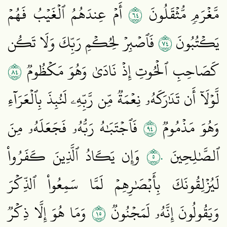
٤٦
مَّغۡرَمٖ مُّثۡقَلُونَ
أَمۡ عِندَهُمُ ٱلۡغَيۡبُ فَهُمۡ
٤٧
يَكۡتُبُونَ
فَٱصۡبِرۡ لِحُكۡمِ رَبِّكَ وَلَا تَكُن
٤٨
كَصَاحِبِ ٱلۡحُوتِ إِذۡ نَادَىٰ وَهُوَ مَكۡظُومٞ
لَّوۡلَآ أَن تَدَٰرَكَهُۥ نِعۡمَةٞ مِّن رَّبِّهِۦ لَنُبِذَ بِٱلۡعَرَآءِ
٤٩
وَهُوَ مَذۡمُومٞ
فَٱجۡتَبَٰهُ رَبُّهُۥ فَجَعَلَهُۥ مِنَ
٥٠
ٱلصَّٰلِحِينَ
وَإِن يَكَادُ ٱلَّذِينَ كَفَرُواْ
لَيُزۡلِقُونَكَ بِأَبۡصَٰرِهِمۡ لَمَّا سَمِعُواْ ٱلذِّكۡرَ
٥١
وَيَقُولُونَ إِنَّهُۥ لَمَجۡنُونٞ
وَمَا هُوَ إِلَّا ذِكۡرٞ