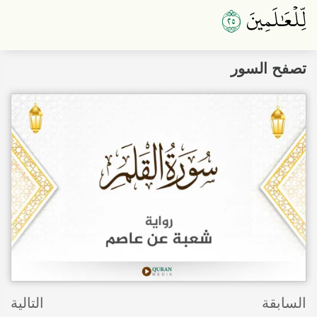
٥٢
لِّلۡعَٰلَمِينَ
تصفح السور
السابقة
التالية