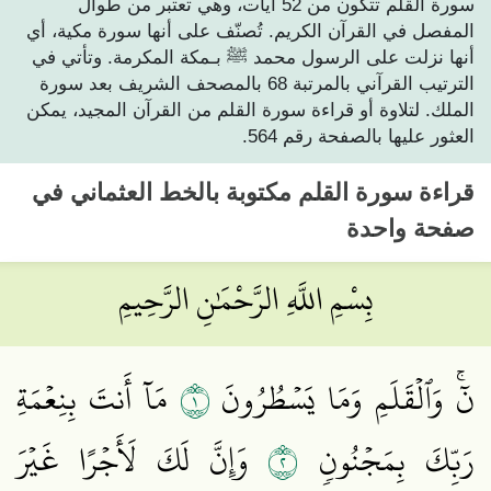
سورة القلم تتكون من 52 آيات، وهي تعتبر من طوال
المفصل في القرآن الكريم. تُصنّف على أنها سورة مكية، أي
أنها نزلت على الرسول محمد ﷺ بـمكة المكرمة. وتأتي في
الترتيب القرآني بالمرتبة 68 بالمصحف الشريف بعد سورة
الملك. لتلاوة أو قراءة سورة القلم من القرآن المجيد، يمكن
العثور عليها بالصفحة رقم 564.
قراءة
سورة القلم
مكتوبة بالخط العثماني في
صفحة واحدة
بِسْمِ اللَّهِ الرَّحْمَٰنِ الرَّحِيمِ
١
نٓۚ وَٱلۡقَلَمِ وَمَا يَسۡطُرُونَ
مَآ أَنتَ بِنِعۡمَةِ
٢
رَبِّكَ بِمَجۡنُونٖ
وَإِنَّ لَكَ لَأَجۡرًا غَيۡرَ