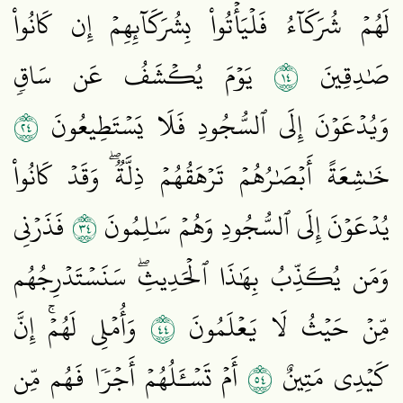
لَهُمۡ شُرَكَآءُ فَلۡيَأۡتُواْ بِشُرَكَآئِهِمۡ إِن كَانُواْ
٤١
صَٰدِقِينَ
يَوۡمَ يُكۡشَفُ عَن سَاقٖ
٤٢
وَيُدۡعَوۡنَ إِلَى ٱلسُّجُودِ فَلَا يَسۡتَطِيعُونَ
خَٰشِعَةً أَبۡصَٰرُهُمۡ تَرۡهَقُهُمۡ ذِلَّةٞۖ وَقَدۡ كَانُواْ
٤٣
يُدۡعَوۡنَ إِلَى ٱلسُّجُودِ وَهُمۡ سَٰلِمُونَ
فَذَرۡنِي
وَمَن يُكَذِّبُ بِهَٰذَا ٱلۡحَدِيثِۖ سَنَسۡتَدۡرِجُهُم
٤٤
مِّنۡ حَيۡثُ لَا يَعۡلَمُونَ
وَأُمۡلِي لَهُمۡۚ إِنَّ
٤٥
كَيۡدِي مَتِينٌ
أَمۡ تَسۡـَٔلُهُمۡ أَجۡرٗا فَهُم مِّن