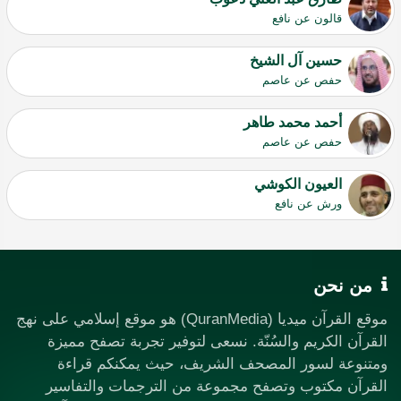
قالون عن نافع
حسين آل الشيخ
حفص عن عاصم
أحمد محمد طاهر
حفص عن عاصم
العيون الكوشي
ورش عن نافع
من نحن
موقع القرآن ميديا (QuranMedia) هو موقع إسلامي على نهج
القرآن الكريم والسُنّة. نسعى لتوفير تجربة تصفح مميزة
ومتنوعة لسور المصحف الشريف، حيث يمكنكم قراءة
القرآن مكتوب وتصفح مجموعة من الترجمات والتفاسير