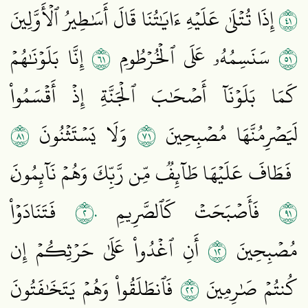
١٤
إِذَا تُتۡلَىٰ عَلَيۡهِ ءَايَٰتُنَا قَالَ أَسَٰطِيرُ ٱلۡأَوَّلِينَ
١٦
١٥
سَنَسِمُهُۥ عَلَى ٱلۡخُرۡطُومِ
إِنَّا بَلَوۡنَٰهُمۡ
كَمَا بَلَوۡنَآ أَصۡحَٰبَ ٱلۡجَنَّةِ إِذۡ أَقۡسَمُواْ
١٨
١٧
لَيَصۡرِمُنَّهَا مُصۡبِحِينَ
وَلَا يَسۡتَثۡنُونَ
فَطَافَ عَلَيۡهَا طَآئِفٞ مِّن رَّبِّكَ وَهُمۡ نَآئِمُونَ
٢٠
١٩
فَأَصۡبَحَتۡ كَٱلصَّرِيمِ
فَتَنَادَوۡاْ
٢١
مُصۡبِحِينَ
أَنِ ٱغۡدُواْ عَلَىٰ حَرۡثِكُمۡ إِن
٢٢
كُنتُمۡ صَٰرِمِينَ
فَٱنطَلَقُواْ وَهُمۡ يَتَخَٰفَتُونَ