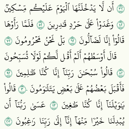
٢٣
أَن لَّا يَدۡخُلَنَّهَا ٱلۡيَوۡمَ عَلَيۡكُم مِّسۡكِينٞ
٢٥
٢٤
وَغَدَوۡاْ عَلَىٰ حَرۡدٖ قَٰدِرِينَ
فَلَمَّا رَأَوۡهَا
٢٧
٢٦
قَالُوٓاْ إِنَّا لَضَآلُّونَ
بَلۡ نَحۡنُ مَحۡرُومُونَ
قَالَ أَوۡسَطُهُمۡ أَلَمۡ أَقُل لَّكُمۡ لَوۡلَا تُسَبِّحُونَ
٢٩
٢٨
قَالُواْ سُبۡحَٰنَ رَبِّنَآ إِنَّا كُنَّا ظَٰلِمِينَ
٣٠
فَأَقۡبَلَ بَعۡضُهُمۡ عَلَىٰ بَعۡضٖ يَتَلَٰوَمُونَ
قَالُواْ
٣١
يَٰوَيۡلَنَآ إِنَّا كُنَّا طَٰغِينَ
عَسَىٰ رَبُّنَآ أَن
٣٢
يُبۡدِلَنَا خَيۡرٗا مِّنۡهَآ إِنَّآ إِلَىٰ رَبِّنَا رَٰغِبُونَ