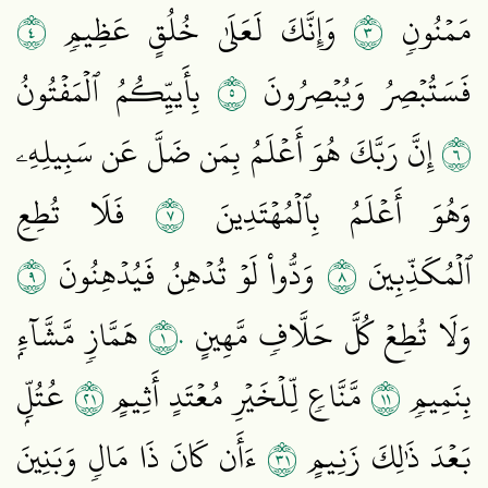
٤
٣
مَمۡنُونٖ
وَإِنَّكَ لَعَلَىٰ خُلُقٍ عَظِيمٖ
٥
فَسَتُبۡصِرُ وَيُبۡصِرُونَ
بِأَييِّكُمُ ٱلۡمَفۡتُونُ
٦
إِنَّ رَبَّكَ هُوَ أَعۡلَمُ بِمَن ضَلَّ عَن سَبِيلِهِۦ
٧
وَهُوَ أَعۡلَمُ بِٱلۡمُهۡتَدِينَ
فَلَا تُطِعِ
٩
٨
ٱلۡمُكَذِّبِينَ
وَدُّواْ لَوۡ تُدۡهِنُ فَيُدۡهِنُونَ
١٠
وَلَا تُطِعۡ كُلَّ حَلَّافٖ مَّهِينٍ
هَمَّازٖ مَّشَّآءِۭ
١٢
١١
بِنَمِيمٖ
مَّنَّاعٖ لِّلۡخَيۡرِ مُعۡتَدٍ أَثِيمٍ
عُتُلِّۭ
١٣
بَعۡدَ ذَٰلِكَ زَنِيمٍ
ءَأَن كَانَ ذَا مَالٖ وَبَنِينَ