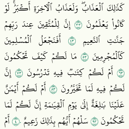
كَذَٰلِكَ ٱلۡعَذَابُۖ وَلَعَذَابُ ٱلۡأٓخِرَةِ أَكۡبَرُۚ لَوۡ
٣٣
كَانُواْ يَعۡلَمُونَ
إِنَّ لِلۡمُتَّقِينَ عِندَ رَبِّهِمۡ
٣٤
جَنَّٰتِ ٱلنَّعِيمِ
أَفَنَجۡعَلُ ٱلۡمُسۡلِمِينَ
٣٥
كَٱلۡمُجۡرِمِينَ
مَا لَكُمۡ كَيۡفَ تَحۡكُمُونَ
٣٧
٣٦
أَمۡ لَكُمۡ كِتَٰبٞ فِيهِ تَدۡرُسُونَ
إِنَّ
٣٨
لَكُمۡ فِيهِ لَمَا تَخَيَّرُونَ
أَمۡ لَكُمۡ أَيۡمَٰنٌ
عَلَيۡنَا بَٰلِغَةٌ إِلَىٰ يَوۡمِ ٱلۡقِيَٰمَةِ إِنَّ لَكُمۡ لَمَا
٤٠
٣٩
تَحۡكُمُونَ
سَلۡهُمۡ أَيُّهُم بِذَٰلِكَ زَعِيمٌ
أَمۡ