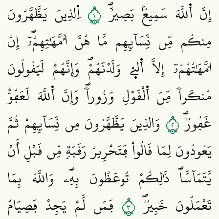
١
إِنَّ اَ۬للَّهَ سَمِيعُۢ بَصِيرٌۖ
اِ۬لذِينَ يَظَّهَّرُونَ
مِنكُم مِّن نِّسَآئِهِم مَّا هُنَّ أُمَّهَٰتِهِمُۥٓۖ إِنُ
ا۟مَّهَٰتُهُمُۥٓ إِلَّا اَ۬ل۪ےْ وَلَدْنَهُمْۖ وَإِنَّهُمْ لَيَقُولُونَ
مُنكَراٗ مِّنَ اَ۬لْقَوْلِ وَزُوراٗۖ وَإِنَّ اَ۬للَّهَ لَعَفُوٌّ
٢
غَفُورٞۖ
وَالذِينَ يَظَّهَّرُونَ مِن نِّسَآئِهِمْ ثُمَّ
يَعُودُونَ لِمَا قَالُواْ فَتَحْرِيرُ رَقَبَةٖ مِّن قَبْلِ أَنْ
يَّتَمَآسَّاۖ ذَٰلِكُمْ تُوعَظُونَ بِهِۦۖ وَاللَّهُ بِمَا
٣
تَعْمَلُونَ خَبِيرٞۖ
فَمَن لَّمْ يَجِدْ فَصِيَامُ