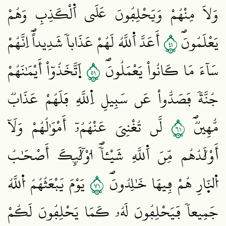
وَلَا مِنْهُمْ وَيَحْلِفُونَ عَلَي اَ۬لْكَذِبِ وَهُمْ
١٤
يَعْلَمُونَۖ
أَعَدَّ اَ۬للَّهُ لَهُمْ عَذَاباٗ شَدِيداًۖ اِنَّهُمْ
١٥
سَآءَ مَا كَانُواْ يَعْمَلُونَۖ
اَ۪تَّخَذُوٓاْ أَيْمَٰنَهُمْ
جُنَّةٗ فَصَدُّواْ عَن سَبِيلِ اِ۬للَّهِ فَلَهُمْ عَذَابٞ
١٦
مُّهِينٞۖ
لَّن تُغْنِيَ عَنْهُمُۥٓ أَمْوَٰلُهُمْ وَلَآ
أَوْلَٰدُهُم مِّنَ اَ۬للَّهِ شَيْـٔاٗۖ ا۟وْلَٰٓئِكَ أَصْحَٰبُ
١٧
اُ۬لنّ۪ارِ هُمْ فِيهَا خَٰلِدُونَۖ
يَوْمَ يَبْعَثُهُمُ اُ۬للَّهُ
جَمِيعاٗ فَيَحْلِفُونَ لَهُۥ كَمَا يَحْلِفُونَ لَكُمْ