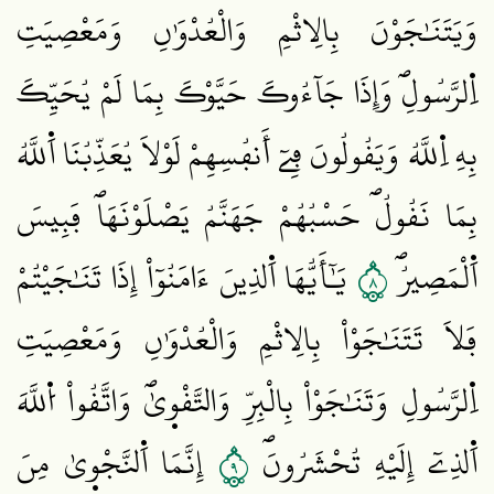
وَيَتَنَٰجَوْنَ بِالِاثْمِ وَالْعُدْوَٰنِ وَمَعْصِيَتِ
اِ۬لرَّسُولِۖ وَإِذَا جَآءُوكَ حَيَّوْكَ بِمَا لَمْ يُحَيِّكَ
بِهِ اِ۬للَّهُ وَيَقُولُونَ فِےٓ أَنفُسِهِمْ لَوْلَا يُعَذِّبُنَا اَ۬للَّهُ
بِمَا نَقُولُۖ حَسْبُهُمْ جَهَنَّمُ يَصْلَوْنَهَاۖ فَبِيسَ
٨
اَ۬لْمَصِيرُۖ
يَٰٓأَيُّهَا اَ۬لذِينَ ءَامَنُوٓاْ إِذَا تَنَٰجَيْتُمْ
فَلَا تَتَنَٰجَوْاْ بِالِاثْمِ وَالْعُدْوَٰنِ وَمَعْصِيَتِ
اِ۬لرَّسُولِ وَتَنَٰجَوْاْ بِالْبِرِّ وَالتَّقْو۪يٰۖ وَاتَّقُواْ اُ۬للَّهَ
٩
اَ۬لذِےٓ إِلَيْهِ تُحْشَرُونَۖ
إِنَّمَا اَ۬لنَّجْو۪يٰ مِنَ