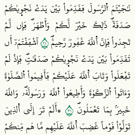
نَٰجَيْتُمُ اُ۬لرَّسُولَ فَقَدِّمُواْ بَيْنَ يَدَےْ نَجْو۪يٰكُمْ
صَدَقَةٗۖ ذَٰلِكَ خَيْرٞ لَّكُمْ وَأَطْهَرُۖ فَإِن لَّمْ
١٢
تَجِدُواْ فَإِنَّ اَ۬للَّهَ غَفُورٞ رَّحِيمٌۖ
آٰشْفَقْتُمُۥٓ أَن
تُقَدِّمُواْ بَيْنَ يَدَےْ نَجْو۪يٰكُمْ صَدَقَٰتٖۖ فَإِذْ لَمْ
تَفْعَلُواْ وَتَابَ اَ۬للَّهُ عَلَيْكُمْ فَأَقِيمُواْ اُ۬لصَّلَوٰةَ
وَءَاتُواْ اُ۬لزَّكَوٰةَ وَأَطِيعُواْ اُ۬للَّهَ وَرَسُولَهُۥۖ وَاللَّهُ
١٣
خَبِيرُۢ بِمَا تَعْمَلُونَۖ
۞أَلَمْ تَرَ إِلَي اَ۬لذِينَ
تَوَلَّوْاْ قَوْماً غَضِبَ اَ۬للَّهُ عَلَيْهِم مَّا هُم مِّنكُمْ