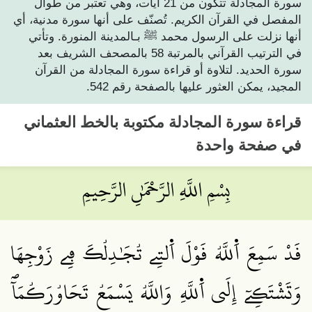
سورة المجادلة تتكون من 21 آيات، وهي تعتبر من طوال
المفصل في القرآن الكريم. تُصنّف على أنها سورة مدنية، أي
أنها نزلت على الرسول محمد ﷺ بـالمدينة المنورة. وتأتي
في الترتيب القرآني بالمرتبة 58 بالمصحف الشريف بعد
سورة الحديد. لتلاوة أو قراءة سورة المجادلة من القرآن
المجيد، يمكن العثور عليها بالصفحة رقم 542.
قراءة
سورة المجادلة
مكتوبة بالخط العثماني
في صفحة واحدة
بِسْمِ اللَّهِ الرَّحْمَٰنِ الرَّحِيمِ
قَدْ سَمِعَ اَ۬للَّهُ قَوْلَ اَ۬لتِے تُجَٰدِلُكَ فِے زَوْجِهَا
وَتَشْتَكِےٓ إِلَي اَ۬للَّهِ وَاللَّهُ يَسْمَعُ تَحَاوُرَكُمَآۖ