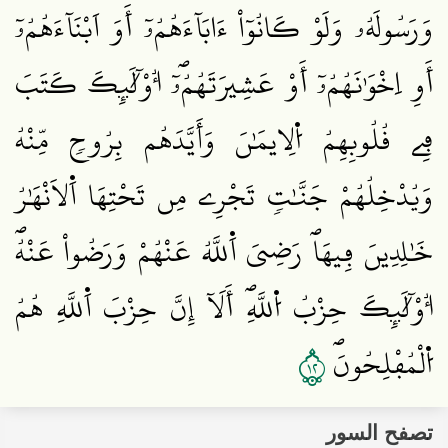
وَرَسُولَهُۥ وَلَوْ كَانُوٓاْ ءَابَآءَهُمُۥٓ أَوَ اَبْنَآءَهُمُۥٓ
أَوِ اِخْوَٰنَهُمُۥٓ أَوْ عَشِيرَتَهُمُۥٓۖ أُوْلَٰٓئِكَ كَتَبَ
فِے قُلُوبِهِمُ اُ۬لِايمَٰنَ وَأَيَّدَهُم بِرُوحٖ مِّنْهُ
وَيُدْخِلُهُمْ جَنَّٰتٖ تَجْرِے مِن تَحْتِهَا اَ۬لَانْهَٰرُ
خَٰلِدِينَ فِيهَاۖ رَضِيَ اَ۬للَّهُ عَنْهُمْ وَرَضُواْ عَنْهُۖ
أُوْلَٰٓئِكَ حِزْبُ اُ۬للَّهِۖ أَلَآ إِنَّ حِزْبَ اَ۬للَّهِ هُمُ
٢١
اُ۬لْمُفْلِحُونَۖ
تصفح السور