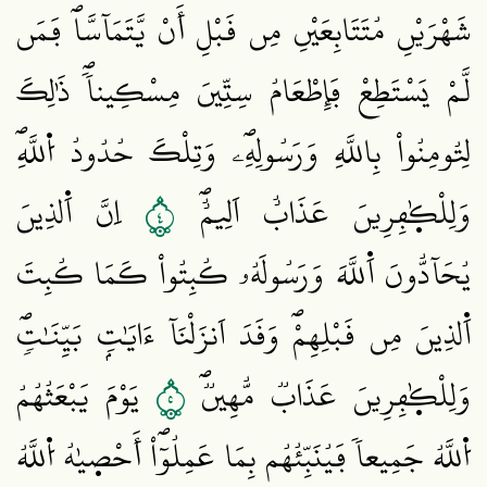
شَهْرَيْنِ مُتَتَابِعَيْنِ مِن قَبْلِ أَنْ يَّتَمَآسَّاۖ فَمَن
لَّمْ يَسْتَطِعْ فَإِطْعَامُ سِتِّينَ مِسْكِيناٗۖ ذَٰلِكَ
لِتُومِنُواْ بِاللَّهِ وَرَسُولِهِۦۖ وَتِلْكَ حُدُودُ اُ۬للَّهِۖ
٤
وَلِلْكٰ۪فِرِينَ عَذَابٌ اَلِيمٌۖ
اِنَّ اَ۬لذِينَ
يُحَآدُّونَ اَ۬للَّهَ وَرَسُولَهُۥ كُبِتُواْ كَمَا كُبِتَ
اَ۬لذِينَ مِن قَبْلِهِمْۖ وَقَدَ اَنزَلْنَآ ءَايَٰتِۢ بَيِّنَٰتٖۖ
٥
وَلِلْكٰ۪فِرِينَ عَذَابٞ مُّهِينٞۖ
يَوْمَ يَبْعَثُهُمُ
اُ۬للَّهُ جَمِيعاٗ فَيُنَبِّئُهُم بِمَا عَمِلُوٓاْۖ أَحْص۪يٰهُ اُ۬للَّهُ