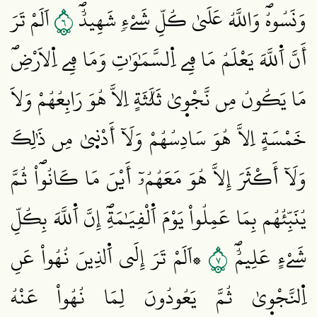
٦
وَنَسُوهُۖ وَاللَّهُ عَلَيٰ كُلِّ شَےْءٖ شَهِيدٌۖ
اَلَمْ تَرَ
أَنَّ اَ۬للَّهَ يَعْلَمُ مَا فِے اِ۬لسَّمَٰوَٰتِ وَمَا فِے اِ۬لَارْضِۖ
مَا يَكُونُ مِن نَّجْو۪يٰ ثَلَٰثَةٍ اِلَّا هُوَ رَابِعُهُمْ وَلَا
خَمْسَةٍ اِلَّا هُوَ سَادِسُهُمْ وَلَآ أَدْن۪يٰ مِن ذَٰلِكَ
وَلَآ أَكْثَرَ إِلَّا هُوَ مَعَهُمُۥٓ أَيْنَ مَا كَانُواْۖ ثُمَّ
يُنَبِّئُهُم بِمَا عَمِلُواْ يَوْمَ اَ۬لْقِيَٰمَةِۖ إِنَّ اَ۬للَّهَ بِكُلِّ
٧
شَےْءٍ عَلِيمٌۖ
۞اَلَمْ تَرَ إِلَي اَ۬لذِينَ نُهُواْ عَنِ
اِ۬لنَّجْو۪يٰ ثُمَّ يَعُودُونَ لِمَا نُهُواْ عَنْهُ