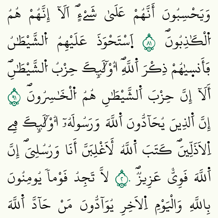
وَيَحْسِبُونَ أَنَّهُمْ عَلَيٰ شَےْءٍۖ اَلَآ إِنَّهُمْ هُمُ
١٨
اُ۬لْكَٰذِبُونَۖ
اَ۪سْتَحْوَذَ عَلَيْهِمُ اُ۬لشَّيْطَٰنُ
فَأَنس۪يٰهُمْ ذِكْرَ اَ۬للَّهِۖ أُوْلَٰٓئِكَ حِزْبُ اُ۬لشَّيْطَٰنِۖ
١٩
أَلَآ إِنَّ حِزْبَ اَ۬لشَّيْطَٰنِ هُمُ اُ۬لْخَٰسِرُونَۖ
إِنَّ اَ۬لذِينَ يُحَآدُّونَ اَ۬للَّهَ وَرَسُولَهُۥٓ أُوْلَٰٓئِكَ فِے
اِ۬لَاذَلِّينَۖ كَتَبَ اَ۬للَّهُ لَأَغْلِبَنَّ أَنَا وَرُسُلِيَۖ إِنَّ
٢٠
اَ۬للَّهَ قَوِيٌّ عَزِيزٞۖ
لَّا تَجِدُ قَوْماٗ يُومِنُونَ
بِاللَّهِ وَالْيَوْمِ اِ۬لَاخِرِ يُوَآدُّونَ مَنْ حَآدَّ اَ۬للَّهَ