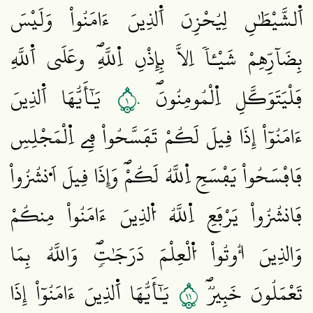
اَ۬لشَّيْطَٰنِ لِيُحْزِنَ اَ۬لذِينَ ءَامَنُواْ وَلَيْسَ
بِضَآرِّهِمْ شَيْـٔاٗ اِلَّا بِإِذْنِ اِ۬للَّهِۖ وعَلَي اَ۬للَّهِ
١٠
فَلْيَتَوَكَّلِ اِ۬لْمُومِنُونَۖ
يَٰٓأَيُّهَا اَ۬لذِينَ
ءَامَنُوٓاْ إِذَا قِيلَ لَكُمْ تَفَسَّحُواْ فِے اِ۬لْمَجْلِسِ
فَافْسَحُواْ يَفْسَحِ اِ۬للَّهُ لَكُمْۖ وَإِذَا قِيلَ اَ۟نشُزُواْ
فَانشُزُواْ يَرْفَعِ اِ۬للَّهُ اُ۬لذِينَ ءَامَنُواْ مِنكُمْ
وَالذِينَ أُوتُواْ اُ۬لْعِلْمَ دَرَجَٰتٖۖ وَاللَّهُ بِمَا
١١
تَعْمَلُونَ خَبِيرٞۖ
يَٰٓأَيُّهَا اَ۬لذِينَ ءَامَنُوٓاْ إِذَا