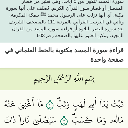
سورة المسد تتكون من 5 آيات، وهي تعتبر من قصار
المفصل أو قصار سور القرآن الكريم. تُصنّف على أنها سورة
مكية، أي أنها نزلت على الرسول محمد ﷺ بـمكة المكرمة.
وتأتي في الترتيب القرآني بالمرتبة 111 بالمصحف الشريف
بعد سورة النصر. لتلاوة أو قراءة سورة المسد من القرآن
المجيد، يمكن العثور عليها بالصفحة رقم 603.
قراءة
سورة المسد
مكتوبة بالخط العثماني في
صفحة واحدة
بِسْمِ اللَّهِ الرَّحْمَٰنِ الرَّحِيمِ
١
تَبَّتْ يَدَآ أَبِے لَهَبٖ وَتَبَّۖ
مَآ أَغْن۪يٰ عَنْهُ
٢
مَالُهُۥ وَمَا كَسَبَۖ
سَيَصْلَيٰ نَاراٗ ذَاتَ