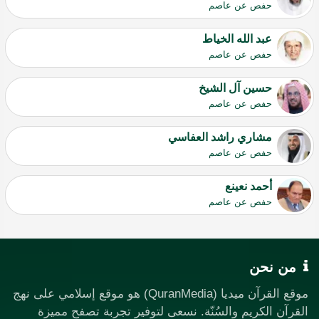
حفص عن عاصم
عبد الله الخياط
حفص عن عاصم
حسين آل الشيخ
حفص عن عاصم
مشاري راشد العفاسي
حفص عن عاصم
أحمد نعينع
حفص عن عاصم
من نحن
موقع القرآن ميديا (QuranMedia) هو موقع إسلامي على نهج
القرآن الكريم والسُنّة. نسعى لتوفير تجربة تصفح مميزة