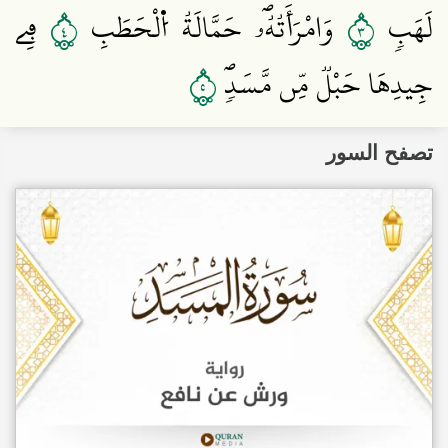
٤
٣
لَهَبٖ
وَامْرَأَتُهُۥۖ حَمَّالَةُ اُ۬لْحَطَبِ
فِے
٥
جِيدِهَا حَبْلٞ مِّن مَّسَدٖۖ
تصفح السور