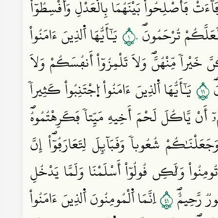
 فَآءَتْ فَأَصْلِحُواْ بَيْنَهُمَا بِالْعَدْلِ وَأَقْسِطُوٓاْۖ
١٠
َ لَعَلَّكُمْ تُرْحَمُونَۖ
يَٰٓأَيُّهَا اَ۬لذِينَ ءَامَنُواْ
 خَيْراٗ مِّنْهُنَّۖ وَلَا تَلْمِزُوٓاْ أَنفُسَكُمْ وَلَا
١١
َۖ
يَٰٓأَيُّهَا اَ۬لذِينَ ءَامَنُواْ اُ۪جْتَنِبُواْ كَثِيراٗ
ٓ أَنْ يَّاكُلَ لَحْمَ أَخِيهِ مَيِّتاٗ فَكَرِهْتُمُوهُۖ
عَلْنَٰكُمْ شُعُوباٗ وَقَبَآئِلَ لِتَعَارَفُوٓاْۖ إِنَّ
ومِنُواْ وَلَٰكِن قُولُوٓاْ أَسْلَمْنَا وَلَمَّا يَدْخُلِ
١٤
ُورٞ رَّحِيمٌۖ
اِنَّمَا اَ۬لْمُومِنُونَ اَ۬لذِينَ ءَامَنُواْ