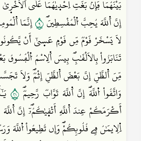
بَيْنَهُمَاۖ فَإِنۢ بَغَتِ اِحْد۪يٰهُمَا عَلَي اَ۬لُاخْر۪يٰ فَقَ
٩
إِنَّ اَ۬للَّهَ يُحِبُّ اُ۬لْمُقْسِطِينَۖ
إِنَّمَا اَ۬لْمُوم
لَا يَسْخَرْ قَوْمٞ مِّن قَوْمٍ عَس۪يٰٓ أَنْ يَّكُونُواْ خ
تَنَابَزُواْ بِالَالْقَٰبِۖ بِيسَ اَ۬لِاسْمُ اُ۬لْفُسُوقُ بَع
مِّنَ اَ۬لظَّنِّ إِنَّ بَعْضَ اَ۬لظَّنِّ إِثْمٞۖ وَلَا تَ
١٢
وَاتَّقُواْ اُ۬للَّهَۖ إِنَّ اَ۬للَّهَ تَوَّابٞ رَّحِيمٞۖ
يَٰٓأ
أَكْرَمَكُمْ عِندَ اَ۬للَّهِ أَتْق۪يٰكُمُۥٓۖ إِنَّ اَ۬للَّه
اِ۬لِايمَٰنُ فِے قُلُوبِكُمْۖ وَإِن تُطِيعُواْ اُ۬للَّهَ وَرَس