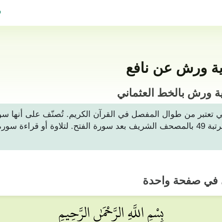
ف
ية ورش عن نافع
ة ورش بالخط العثماني
ت تتكون من 18 آيات، وهي تعتبر من طوال المفصل في القرآن الكريم. تُصنّف ع
المنورة. وتأتي في الترتيب القرآني بالمرتبة 49 بالمصحف الشريف بعد سورة الفتح. 
ي في صفحة واحدة
بِسْمِ اللَّهِ الرَّحْمَٰنِ الرَّحِيمِ