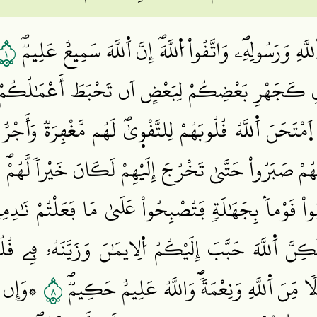
١
لَّهِ وَرَسُولِهِۦۖ وَاتَّقُواْ اُ۬للَّهَۖ إِنَّ اَ۬للَّهَ سَمِيعٌ عَلِيمٞۖ
ْقَوْلِ كَجَهْرِ بَعْضِكُمْ لِبَعْضٍ اَن تَحْبَطَ أَعْمَٰلُكُمْ 
َ۪مْتَحَنَ اَ۬للَّهُ قُلُوبَهُمْ لِلتَّقْو۪يٰۖ لَهُم مَّغْفِرَةٞ وَأَجْ
َّهُمْ صَبَرُواْ حَتَّيٰ تَخْرُجَ إِلَيْهِمْ لَكَانَ خَيْراٗ لَّهُمْۖ و
ُواْ قَوْماَۢ بِجَهَٰلَةٖ فَتُصْبِحُواْ عَلَيٰ مَا فَعَلْتُمْ نَٰدِمِ
ٰكِنَّ اَ۬للَّهَ حَبَّبَ إِلَيْكُمُ اُ۬لِايمَٰنَ وَزَيَّنَهُۥ فِے ق
٨
 مِّنَ اَ۬للَّهِ وَنِعْمَةٗۖ وَاللَّهُ عَلِيمٌ حَكِيمٞۖ
۞وَإِن طَا