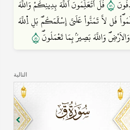
١٥
دِقُونَۖ
قُلَ اَتُعَلِّمُونَ اَ۬للَّهَ بِدِينِكُمْ وَاللَّهُ
ْۖ قُل لَّا تَمُنُّواْ عَلَيَّ إِسْلَٰمَكُمۖ بَلِ اِ۬للَّهُ
١٨
 وَالَارْضِۖ وَاللَّهُ بَصِيرُۢ بِمَا تَعْمَلُونَۖ
التالية