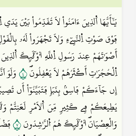
يَٰٓأَيُّهَا اَ۬لذِينَ ءَامَنُواْ لَا تُقَدِّمُواْ بَيْنَ يَدَيِ اِ۬ل
فَوْقَ صَوْتِ اِ۬لنَّبِےٓءِ وَلَا تَجْهَرُواْ لَهُۥ بِال
أَصْوَٰتَهُمْ عِندَ رَسُولِ اِ۬للَّهِ أُوْلَٰٓئِكَ اَ۬لذِينَ ا
٤
اِ۬لْحُجُرَٰتِ أَكْثَرُهُمْ لَا يَعْقِلُونَۖ
وَلَوَ اَن
إِن جَآءَكُمْ فَاسِقُۢ بِنَبَإٖ فَتَبَيَّنُوٓاْ أَن تُصِيب
يُطِيعُكُمْ فِے كَثِيرٖ مِّنَ اَ۬لَامْرِ لَعَنِتُّمْ وَلَ
٧
وَالْعِصْيَانَۖ أُوْلَٰٓئِكَ هُمُ اُ۬لرَّٰشِدُونَ
فَضْلاٗ