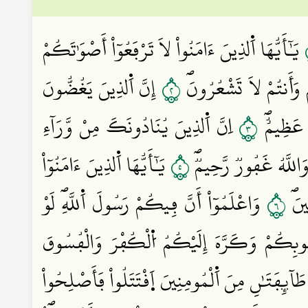
يَٰٓأَيُّهَا اَ۬لذِينَ ءَامَنُواْ لَا تَرْفَعُوٓاْ أَصْوَٰتَكُمْ
٢
وَأَنتُمْ لَا تَشْعُرُونَۖ
إِنَّ اَ۬لذِينَ يَغُضُّونَ
٣
رٌ عَظِيمٌۖ
اِنَّ اَ۬لذِينَ يُنَادُونَكَ مِنْ وَّرَآءِ
٥
َاللَّهُ غَفُورٞ رَّحِيمٞۖ
يَٰٓأَيُّهَا اَ۬لذِينَ ءَامَنُوٓاْ
٦
ينَۖ
وَاعْلَمُوٓاْ أَنَّ فِيكُمْ رَسُولَ اَ۬للَّهِۖ لَوْ
ُلُوبِكُمْ وَكَرَّهَ إِلَيْكُمُ اُ۬لْكُفْرَ وَالْفُسُوقَ
ٓئِفَتَٰنِ مِنَ اَ۬لْمُومِنِينَ اَ۪قْتَتَلُواْ فَأَصْلِحُواْ