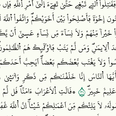
ٰتِلُواْ اُ۬لتِے تَبْغِے حَتَّيٰ تَفِےٓءَ ا۪لَيٰٓ أَمْرِ اِ۬للَّهِۖ فَإِن
ِنُونَ إِخْوَةٞ فَأَصْلِحُواْ بَيْنَ أَخَوَيْكُمْۖ وَاتَّقُواْ اُ۬للَّه
َيْراٗ مِّنْهُمْ وَلَا نِسَآءٞ مِّن نِّسَآءٍ عَس۪يٰٓ أَنْ يَّكُنَّ
ْدَ اَ۬لِايمَٰنِۖ وَمَن لَّمْ يَتُبْ فَأُوْلَٰٓئِكَ هُمُ اُ۬لظَّٰلِمُون
جَسَّسُواْ وَلَا يَغْتَب بَّعْضُكُم بَعْضاًۖ اَيُحِبُّ أَحَدُكُمُۥ
َيُّهَا اَ۬لنَّاسُ إِنَّا خَلَقْنَٰكُم مِّن ذَكَرٖ وَأُنث۪يٰ وَجَ
١٣
َ عَلِيمٌ خَبِيرٞۖ
۞قَالَتِ اِ۬لَاعْرَابُ ءَامَنَّاۖ قُل لَّمْ تُ
ُولَهُۥ لَا يَلِتْكُم مِّنَ اَعْمَٰلِكُمْ شَيْـٔاٗۖ اِنَّ اَ۬للَّهَ غَف