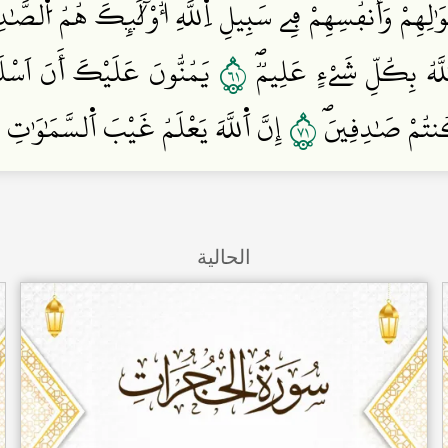
ْوَٰلِهِمْ وَأَنفُسِهِمْ فِے سَبِيلِ اِ۬للَّهِۖ أُوْلَٰٓئِكَ هُمُ اُ۬لصَّٰ
١٦
للَّهُ بِكُلِّ شَےْءٍ عَلِيمٞۖ
يَمُنُّونَ عَلَيْكَ أَنَ اَسْلَمُوا
١٧
ُنتُمْ صَٰدِقِينَۖ
إِنَّ اَ۬للَّهَ يَعْلَمُ غَيْبَ اَ۬لسَّمَٰوَٰتِ
الحالية