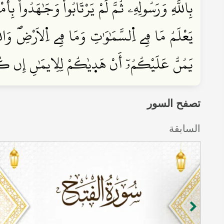
بِاللَّهِ وَرَسُولِهِۦ ثُمَّ لَمْ يَرْتَابُواْ وَجَٰهَدُواْ بِأَم
يَعْلَمُ مَا فِے اِ۬لسَّمَٰوَٰتِ وَمَا فِے اِ۬لَارْضِۖ وَا
يَمُنُّ عَلَيْكُمُۥٓ أَنْ هَد۪يٰكُمْ لِلِايمَٰنِ إِن ك
تصفح السور
السابقة