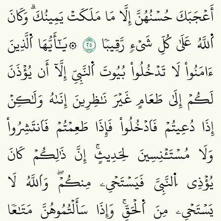
أَعۡجَبَكَ حُسۡنُهُنَّ إِلَّا مَا مَلَكَتۡ يَمِينُكَۗ وَكَانَ
٥٢
اَ۬للَّهُ عَلَىٰ كُلِّ شَيۡءٖ رَّقِيبٗا
۞يَٰٓأَيُّهَا اَ۬لَّذِينَ
ءَامَنُواْ لَا تَدۡخُلُواْ بُيُوتَ اَ۬لنَّبِيِّ إِلَّآ أَن يُؤۡذَنَ
لَكُمۡ إِلَىٰ طَعَامٍ غَيۡرَ نَٰظِرِينَ إِنَىٰهُ وَلَٰكِنۡ
إِذَا دُعِيتُمۡ فَاَدۡخُلُواْ فَإِذَا طَعِمۡتُمۡ فَاَنتَشِرُواْ
وَلَا مُسۡتَـٔۡنِسِينَ لِحَدِيثٍۚ إِنَّ ذَٰلِكُمۡ كَانَ
يُؤۡذِي اِ۬لنَّبِيَّ فَيَسۡتَحۡيِۦ مِنكُمۡۖ وَاَللَّهُ لَا
يَسۡتَحۡيِۦ مِنَ اَ۬لۡحَقِّۚ وَإِذَا سَأَلۡتُمُوهُنَّ مَتَٰعٗا