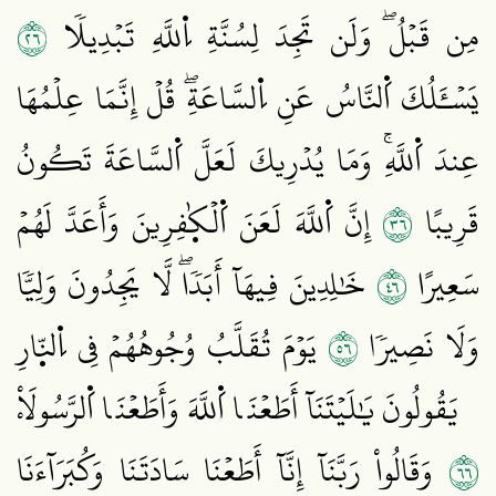
٦٢
مِن قَبۡلُۖ وَلَن تَجِدَ لِسُنَّةِ اِ۬للَّهِ تَبۡدِيلٗا
يَسۡـَٔلُكَ اَ۬لنَّاسُ عَنِ اِ۬لسَّاعَةِۖ قُلۡ إِنَّمَا عِلۡمُهَا
عِندَ اَ۬للَّهِۚ وَمَا يُدۡرِيكَ لَعَلَّ اَ۬لسَّاعَةَ تَكُونُ
٦٣
قَرِيبًا
إِنَّ اَ۬للَّهَ لَعَنَ اَ۬لۡكٰ۪فِرِينَ وَأَعَدَّ لَهُمۡ
٦٤
سَعِيرًا
خَٰلِدِينَ فِيهَآ أَبَدٗاۖ لَّا يَجِدُونَ وَلِيّٗا
٦٥
وَلَا نَصِيرٗا
يَوۡمَ تُقَلَّبُ وُجُوهُهُمۡ فِي اِ۬لنّ۪ارِ
يَقُولُونَ يَٰلَيۡتَنَآ أَطَعۡنَا اَ۬للَّهَ وَأَطَعۡنَا اَ۬لرَّسُولَاْ
٦٦
وَقَالُواْ رَبَّنَآ إِنَّآ أَطَعۡنَا سَادَتَنَا وَكُبَرَآءَنَا