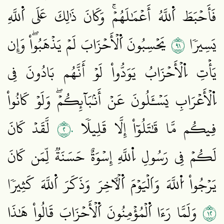
فَأَحۡبَطَ اَ۬للَّهُ أَعۡمَٰلَهُمۡۚ وَكَانَ ذَٰلِكَ عَلَى اَ۬للَّهِ
١٩
يَسِيرٗا
يَحۡسِبُونَ اَ۬لۡأَحۡزَابَ لَمۡ يَذۡهَبُواْۖ وَإِن
يَأۡتِ اِ۬لۡأَحۡزَابُ يَوَدُّواْ لَوۡ أَنَّهُم بَادُونَ فِي
اِ۬لۡأَعۡرَابِ يَسۡـَٔلُونَ عَنۡ أَنۢبَآئِكُمۡۖ وَلَوۡ كَانُواْ
٢٠
فِيكُم مَّا قَٰتَلُوٓاْ إِلَّا قَلِيلٗا
لَّقَدۡ كَانَ
لَكُمۡ فِي رَسُولِ اِ۬للَّهِ إِسۡوَةٌ حَسَنَةٞ لِّمَن كَانَ
يَرۡجُواْ اُ۬للَّهَ وَاَلۡيَوۡمَ اَ۬لۡأٓخِرَ وَذَكَرَ اَ۬للَّهَ كَثِيرٗا
٢١
وَلَمَّا رَءَا اَ۬لۡمُؤۡمِنُونَ اَ۬لۡأَحۡزَابَ قَالُواْ هَٰذَا