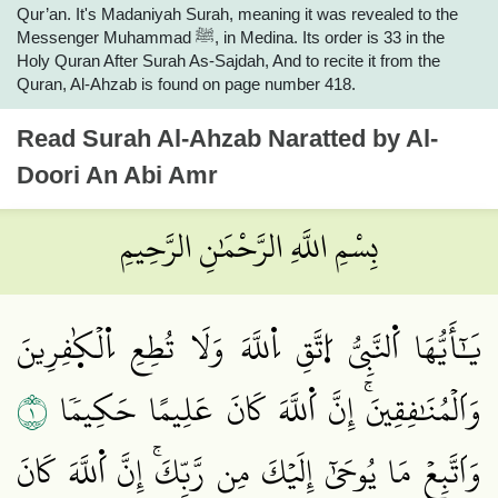
Qur’an. It's Madaniyah Surah, meaning it was revealed to the
Messenger Muhammad ﷺ, in Medina. Its order is 33 in the
Holy Quran After Surah As-Sajdah, And to recite it from the
Quran, Al-Ahzab is found on page number 418.
Read
Surah Al-Ahzab
Naratted by Al-
Doori An Abi Amr
بِسْمِ اللَّهِ الرَّحْمَٰنِ الرَّحِيمِ
يَٰٓأَيُّهَا اَ۬لنَّبِيُّ اُ۪تَّقِ اِ۬للَّهَ وَلَا تُطِعِ اِ۬لۡكٰ۪فِرِينَ
١
وَاَلۡمُنَٰفِقِينَۚ إِنَّ اَ۬للَّهَ كَانَ عَلِيمًا حَكِيمٗا
وَاَتَّبِعۡ مَا يُوحَىٰٓ إِلَيۡكَ مِن رَّبِّكَۚ إِنَّ اَ۬للَّهَ كَانَ