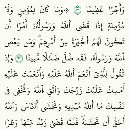
٣٥
وَأَجۡرًا عَظِيمٗا
۞وَمَا كَانَ لِمُؤۡمِنٖ وَلَا
مُؤۡمِنَةٍ إِذَا قَضَى اَ۬للَّهُ وَرَسُولُهُۥٓ أَمۡرًا أَن
تَكُونَ لَهُمُ اُ۬لۡخِيَرَةُ مِنۡ أَمۡرِهِمۡۗ وَمَن يَعۡصِ
٣٦
اِ۬للَّهَ وَرَسُولَهُۥ فَقَد ضَّلَّ ضَلَٰلٗا مُّبِينٗا
وَإِذ
تَّقُولُ لِلَّذِيٓ أَنۡعَمَ اَ۬للَّهُ عَلَيۡهِ وَأَنۡعَمۡتَ عَلَيۡهِ
أَمۡسِكۡ عَلَيۡكَ زَوۡجَكَ وَاَتَّقِ اِ۬للَّهَ وَتُخۡفِي فِي
نَفۡسِكَ مَا اَ۬للَّهُ مُبۡدِيهِ وَتَخۡشَى اَ۬لنَّاسَ وَاَللَّهُ
أَحَقُّ أَن تَخۡشَىٰهُۖ فَلَمَّا قَضَىٰ زَيۡدٞ مِّنۡهَا وَطَرٗا