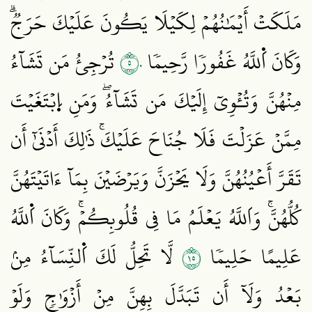
مَلَكَتۡ أَيۡمَٰنُهُمۡ لِكَيۡلَا يَكُونَ عَلَيۡكَ حَرَجٞۗ
٥٠
وَكَانَ اَ۬للَّهُ غَفُورٗا رَّحِيمٗا
تُرۡجِئُ مَن تَشَآءُ
مِنۡهُنَّ وَتُـٔۡوِيٓ إِلَيۡكَ مَن تَشَآءُۖ وَمَنِ اِ۪بۡتَغَيۡتَ
مِمَّنۡ عَزَلۡتَ فَلَا جُنَاحَ عَلَيۡكَۚ ذَٰلِكَ أَدۡنَىٰٓ أَن
تَقَرَّ أَعۡيُنُهُنَّ وَلَا يَحۡزَنَّ وَيَرۡضَيۡنَ بِمَآ ءَاتَيۡتَهُنَّ
كُلُّهُنَّۚ وَاَللَّهُ يَعۡلَمُ مَا فِي قُلُوبِكُمۡۚ وَكَانَ اَ۬للَّهُ
٥١
عَلِيمًا حَلِيمٗا
لَّا تَحِلُّ لَكَ اَ۬لنِّسَآءُ مِنۢ
بَعۡدُ وَلَآ أَن تَبَدَّلَ بِهِنَّ مِنۡ أَزۡوَٰجٖ وَلَوۡ