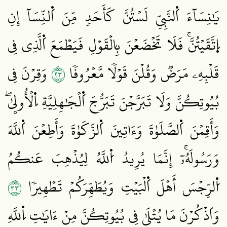
يَٰنِسَآءَ اَ۬لنَّبِيِّ لَسۡتُنَّ كَأَحَدٖ مِّنَ اَ۬لنِّسَآ إِنِ
اِ۪تَّقَيۡتُنَّۚ فَلَا تَخۡضَعۡنَ بِالۡقَوۡلِ فَيَطۡمَعَ اَ۬لَّذِي فِي
٣٢
قَلۡبِهِۦ مَرَضٞ وَقُلۡنَ قَوۡلٗا مَّعۡرُوفٗا
وَقِرۡنَ فِي
بُيُوتِكُنَّ وَلَا تَبَرَّجۡنَ تَبَرُّجَ اَ۬لۡجَٰهِلِيَّةِ اِ۬لۡأُولۭيٰۖ
وَأَقِمۡنَ اَ۬لصَّلَوٰةَ وَءَاتِينَ اَ۬لزَّكَوٰةَ وَأَطِعۡنَ اَ۬للَّهَ
وَرَسُولَهُۥٓۚ إِنَّمَا يُرِيدُ اُ۬للَّهُ لِيُذۡهِبَ عَنكُمُ
٣٣
اُ۬لرِّجۡسَ أَهۡلَ اَ۬لۡبَيۡتِ وَيُطَهِّرَكُمۡ تَطۡهِيرٗا
وَاَذۡكُرۡنَ مَا يُتۡلَىٰ فِي بُيُوتِكُنَّ مِنۡ ءَايَٰتِ اِ۬للَّهِ