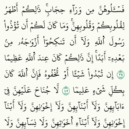
فَسۡـَٔلُوهُنَّ مِن وَرَآءِ حِجَابٖۚ ذَٰلِكُمۡ أَطۡهَرُ
لِقُلُوبِكُمۡ وَقُلُوبِهِنَّۚ وَمَا كَانَ لَكُمۡ أَن تُؤۡذُواْ
رَسُولَ اَ۬للَّهِ وَلَآ أَن تَنكِحُوٓاْ أَزۡوَٰجَهُۥ مِنۢ
بَعۡدِهِۦٓ أَبَدًاۚ إِنَّ ذَٰلِكُمۡ كَانَ عِندَ اَ۬للَّهِ عَظِيمًا
٥٣
إِن تُبۡدُواْ شَيۡـًٔا أَوۡ تُخۡفُوهُ فَإِنَّ اَ۬للَّهَ كَانَ
٥٤
بِكُلِّ شَيۡءٍ عَلِيمٗا
لَّا جُنَاحَ عَلَيۡهِنَّ فِيٓ
ءَابَآئِهِنَّ وَلَآ أَبۡنَآئِهِنَّ وَلَآ إِخۡوَٰنِهِنَّ وَلَآ أَبۡنَآ
إِخۡوَٰنِهِنَّ وَلَآ أَبۡنَآءِ اَ۬خَوَٰتِهِنَّ وَلَا نِسَآئِهِنَّ وَلَا