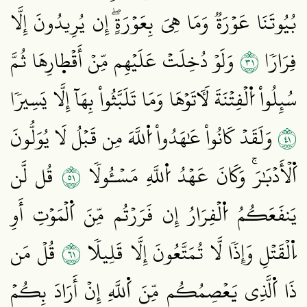
بُيُوتَنَا عَوۡرَةٞ وَمَا هِيَ بِعَوۡرَةٍۖ إِن يُرِيدُونَ إِلَّا
١٣
فِرَارٗا
وَلَوۡ دُخِلَتۡ عَلَيۡهِم مِّنۡ أَقۡط۪ارِهَا ثُمَّ
سُئِلُواْ اُ۬لۡفِتۡنَةَ لَأٓتَوۡهَا وَمَا تَلَبَّثُواْ بِهَآ إِلَّا يَسِيرٗا
١٤
وَلَقَدۡ كَانُواْ عَٰهَدُواْ اُ۬للَّهَ مِن قَبۡلُ لَا يُوَلُّونَ
١٥
اَ۬لۡأَدۡبَٰرَۚ وَكَانَ عَهۡدُ اُ۬للَّهِ مَسۡـُٔولٗا
قُل لَّن
يَنفَعَكُمُ اُ۬لۡفِرَارُ إِن فَرَرۡتُم مِّنَ اَ۬لۡمَوۡتِ أَوِ
١٦
اِ۬لۡقَتۡلِ وَإِذٗا لَّا تُمَتَّعُونَ إِلَّا قَلِيلٗا
قُلۡ مَن
ذَا اَ۬لَّذِي يَعۡصِمُكُم مِّنَ اَ۬للَّهِ إِنۡ أَرَادَ بِكُمۡ