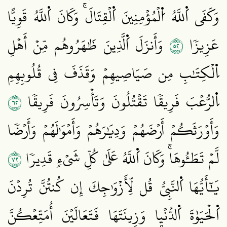
وَكَفَى اَ۬للَّهُ اُ۬لۡمُؤۡمِنِينَ اَ۬لۡقِتَالَۚ وَكَانَ اَ۬للَّهُ قَوِيًّا
٢٥
عَزِيزٗا
وَأَنزَلَ اَ۬لَّذِينَ ظَٰهَرُوهُم مِّنۡ أَهۡلِ
اِ۬لۡكِتَٰبِ مِن صَيَاصِيهِمۡ وَقَذَفَ فِي قُلُوبِهِمِ
٢٦
اِ۬لرُّعۡبَ فَرِيقٗا تَقۡتُلُونَ وَتَأۡسِرُونَ فَرِيقٗا
وَأَوۡرَثَكُمۡ أَرۡضَهُمۡ وَدِيَٰرَهُمۡ وَأَمۡوَٰلَهُمۡ وَأَرۡضٗا
٢٧
لَّمۡ تَطَـُٔوهَاۚ وَكَانَ اَ۬للَّهُ عَلَىٰ كُلِّ شَيۡءٖ قَدِيرٗا
يَٰٓأَيُّهَا اَ۬لنَّبِيُّ قُل لِّأَزۡوَٰجِكَ إِن كُنتُنَّ تُرِدۡنَ
اَ۬لۡحَيَوٰةَ اَ۬لدُّنۡيۭا وَزِينَتَهَا فَتَعَالَيۡنَ أُمَتِّعۡكُنَّ