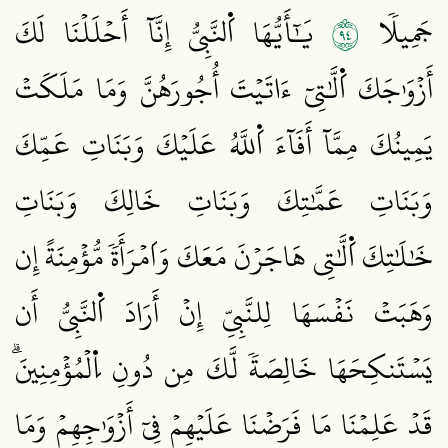
٤٩
جَمِيلٗا
يَٰٓأَيُّهَا اَ۬لنَّبِيُّ إِنَّآ أَحۡلَلۡنَا لَكَ
أَزۡوَٰجَكَ اَ۬لَّٰتِيٓ ءَاتَيۡتَ أُجُورَهُنَّ وَمَا مَلَكَتۡ
يَمِينُكَ مِمَّآ أَفَآءَ اَ۬للَّهُ عَلَيۡكَ وَبَنَاتِ عَمِّكَ
وَبَنَاتِ عَمَّٰتِكَ وَبَنَاتِ خَالِكَ وَبَنَاتِ
خَٰلَٰتِكَ اَ۬لَّٰتِي هَاجَرۡنَ مَعَكَ وَاَمۡرَأَةٗ مُّؤۡمِنَةً إِن
وَهَبَتۡ نَفۡسَهَا لِلنَّبِيِّ إِنۡ أَرَادَ اَ۬لنَّبِيُّ أَن
يَسۡتَنكِحَهَا خَالِصَةٗ لَّكَ مِن دُونِ اِ۬لۡمُؤۡمِنِينَۗ
قَدۡ عَلِمۡنَا مَا فَرَضۡنَا عَلَيۡهِمۡ فِيٓ أَزۡوَٰجِهِمۡ وَمَا