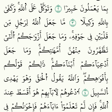
٢
بِمَا يَعۡمَلُونَ خَبِيرٗا
وَتَوَكَّلۡ عَلَى اَ۬للَّهِۚ وَكَفَىٰ
٣
بِاللَّهِ وَكِيلٗا
مَّا جَعَلَ اَ۬للَّهُ لِرَجُلٖ مِّن
قَلۡبَيۡنِ فِي جَوۡفِهِۦۚ وَمَا جَعَلَ أَزۡوَٰجَكُمُ اُ۬لَّٰٓيۡ
تَظَّهَّرُونَ مِنۡهُنَّ أُمَّهَٰتِكُمۡۚ وَمَا جَعَلَ
أَدۡعِيَآءَكُمۡ أَبۡنَآءَكُمۡۚ ذَٰلِكُمۡ قَوۡلُكُم
بِأَفۡوَٰهِكُمۡۖ وَاَللَّهُ يَقُولُ اُ۬لۡحَقَّ وَهۡوَ يَهۡدِي
٤
اِ۬لسَّبِيلَ
اَ۟دۡعُوهُمۡ لِأٓبَآئِهِمۡ هُوَ أَقۡسَطُ عِندَ
اَ۬للَّهِۚ فَإِن لَّمۡ تَعۡلَمُوٓاْ ءَابَآءَهُمۡ فَإِخۡوَٰنُكُمۡ فِي