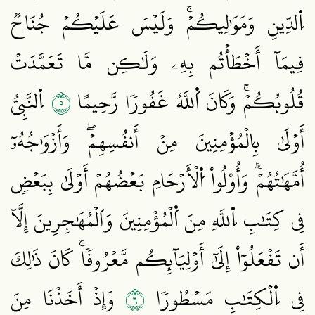
اِ۬لدِّينِ وَمَوَٰلِيكُمۡۚ وَلَيۡسَ عَلَيۡكُمۡ جُنَاحٞ
فِيمَآ أَخۡطَأۡتُم بِهِۦ وَلَٰكِن مَّا تَعَمَّدَتۡ
٥
قُلُوبُكُمۡۚ وَكَانَ اَ۬للَّهُ غَفُورٗا رَّحِيمًا
اِ۬لنَّبِيُّ
أَوۡلَىٰ بِالۡمُؤۡمِنِينَ مِنۡ أَنفُسِهِمۡۖ وَأَزۡوَٰجُهُۥٓ
أُمَّهَٰتُهُمۡۗ وَأُوْلُواْ اُ۬لۡأَرۡحَامِ بَعۡضُهُمۡ أَوۡلَىٰ بِبَعۡضٖ
فِي كِتَٰبِ اِ۬للَّهِ مِنَ اَ۬لۡمُؤۡمِنِينَ وَاَلۡمُهَٰجِرِينَ إِلَّآ
أَن تَفۡعَلُوٓاْ إِلَىٰٓ أَوۡلِيَآئِكُم مَّعۡرُوفٗاۚ كَانَ ذَٰلِكَ
٦
فِي اِ۬لۡكِتَٰبِ مَسۡطُورٗا
وَإِذۡ أَخَذۡنَا مِنَ