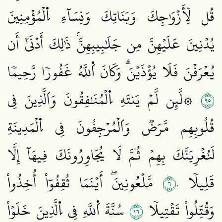
قُل لِّأَزۡوَٰجِكَ وَبَنَاتِكَ وَنِسَآءِ اِ۬لۡمُؤۡمِنِينَ
يُدۡنِينَ عَلَيۡهِنَّ مِن جَلَٰبِيبِهِنَّۚ ذَٰلِكَ أَدۡنَىٰٓ أَن
يُعۡرَفۡنَ فَلَا يُؤۡذَيۡنَۗ وَكَانَ اَ۬للَّهُ غَفُورٗا رَّحِيمٗا
٥٩
۞لَّئِن لَّمۡ يَنتَهِ اِ۬لۡمُنَٰفِقُونَ وَاَلَّذِينَ فِي
قُلُوبِهِم مَّرَضٞ وَاَلۡمُرۡجِفُونَ فِي اِ۬لۡمَدِينَةِ
لَنُغۡرِيَنَّكَ بِهِمۡ ثُمَّ لَا يُجَاوِرُونَكَ فِيهَآ إِلَّا
٦٠
قَلِيلٗا
مَّلۡعُونِينَۖ أَيۡنَمَا ثُقِفُوٓاْ أُخِذُواْ
٦١
وَقُتِّلُواْ تَقۡتِيلٗا
سُنَّةَ اَ۬للَّهِ فِي اِ۬لَّذِينَ خَلَوۡاْ