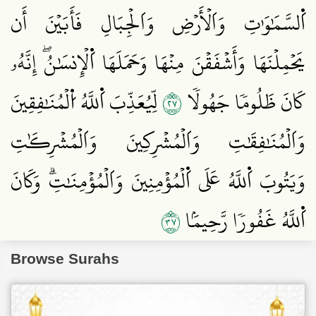
اَ۬لسَّمَٰوَٰتِ وَاَلۡأَرۡضِ وَاَلۡجِبَالِ فَأَبَيۡنَ أَن
يَحۡمِلۡنَهَا وَأَشۡفَقۡنَ مِنۡهَا وَحَمَلَهَا اَ۬لۡإِنسَٰنُۖ إِنَّهُۥ
٧٢
كَانَ ظَلُومٗا جَهُولٗا
لِّيُعَذِّبَ اَ۬للَّهُ اُ۬لۡمُنَٰفِقِينَ
وَاَلۡمُنَٰفِقَٰتِ وَاَلۡمُشۡرِكِينَ وَاَلۡمُشۡرِكَٰتِ
وَيَتُوبَ اَ۬للَّهُ عَلَى اَ۬لۡمُؤۡمِنِينَ وَاَلۡمُؤۡمِنَٰتِۗ وَكَانَ
٧٣
اَ۬للَّهُ غَفُورٗا رَّحِيمَۢا
Browse Surahs