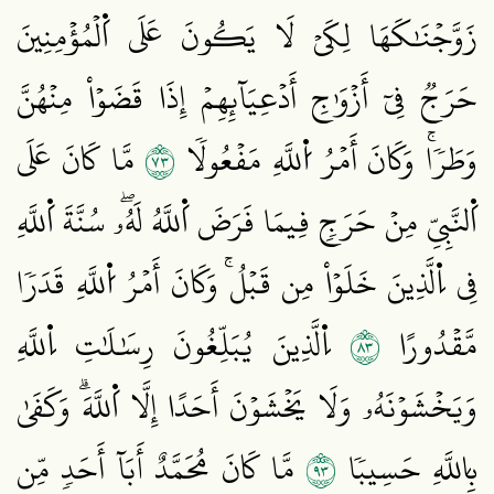
زَوَّجۡنَٰكَهَا لِكَيۡ لَا يَكُونَ عَلَى اَ۬لۡمُؤۡمِنِينَ
حَرَجٞ فِيٓ أَزۡوَٰجِ أَدۡعِيَآئِهِمۡ إِذَا قَضَوۡاْ مِنۡهُنَّ
٣٧
وَطَرٗاۚ وَكَانَ أَمۡرُ اُ۬للَّهِ مَفۡعُولٗا
مَّا كَانَ عَلَى
اَ۬لنَّبِيِّ مِنۡ حَرَجٖ فِيمَا فَرَضَ اَ۬للَّهُ لَهُۥۖ سُنَّةَ اَ۬للَّهِ
فِي اِ۬لَّذِينَ خَلَوۡاْ مِن قَبۡلُۚ وَكَانَ أَمۡرُ اُ۬للَّهِ قَدَرٗا
٣٨
مَّقۡدُورًا
اِ۬لَّذِينَ يُبَلِّغُونَ رِسَٰلَٰتِ اِ۬للَّهِ
وَيَخۡشَوۡنَهُۥ وَلَا يَخۡشَوۡنَ أَحَدًا إِلَّا اَ۬للَّهَۗ وَكَفَىٰ
٣٩
بِاللَّهِ حَسِيبٗا
مَّا كَانَ مُحَمَّدٌ أَبَآ أَحَدٖ مِّن