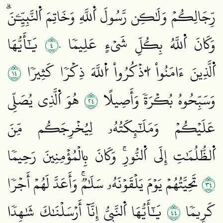
رِّجَالِكُمۡ وَلَٰكِن رَّسُولَ اَ۬للَّهِ وَخَاتِمَ اَ۬لنَّبِيِّـۧنَۗ
٤٠
وَكَانَ اَ۬للَّهُ بِكُلِّ شَيۡءٍ عَلِيمٗا
يَٰٓأَيُّهَا
٤١
اَ۬لَّذِينَ ءَامَنُواْ اُ۟ذۡكُرُواْ اُ۬للَّهَ ذِكۡرٗا كَثِيرٗا
٤٢
وَسَبِّحُوهُ بُكۡرَةٗ وَأَصِيلًا
هُوَ اَ۬لَّذِي يُصَلِّي
عَلَيۡكُمۡ وَمَلَٰٓئِكَتُهُۥ لِيُخۡرِجَكُم مِّنَ
اَ۬لظُّلُمَٰتِ إِلَى اَ۬لنُّورِۚ وَكَانَ بِالۡمُؤۡمِنِينَ رَحِيمٗا
٤٣
تَحِيَّتُهُمۡ يَوۡمَ يَلۡقَوۡنَهُۥ سَلَٰمٞۚ وَأَعَدَّ لَهُمۡ أَجۡرٗا
٤٤
كَرِيمٗا
يَٰٓأَيُّهَا اَ۬لنَّبِيُّ إِنَّآ أَرۡسَلۡنَٰكَ شَٰهِدٗا