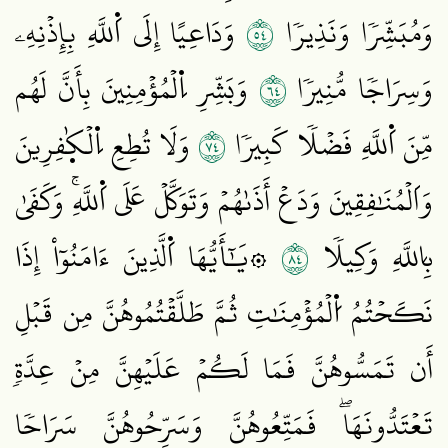
٤٥
وَمُبَشِّرٗا وَنَذِيرٗا
وَدَاعِيًا إِلَى اَ۬للَّهِ بِإِذۡنِهِۦ
٤٦
وَسِرَاجٗا مُّنِيرٗا
وَبَشِّرِ اِ۬لۡمُؤۡمِنِينَ بِأَنَّ لَهُم
٤٧
مِّنَ اَ۬للَّهِ فَضۡلٗا كَبِيرٗا
وَلَا تُطِعِ اِ۬لۡكٰ۪فِرِينَ
وَاَلۡمُنَٰفِقِينَ وَدَعۡ أَذَىٰهُمۡ وَتَوَكَّلۡ عَلَى اَ۬للَّهِۚ وَكَفَىٰ
٤٨
بِاللَّهِ وَكِيلٗا
۞يَٰٓأَيُّهَا اَ۬لَّذِينَ ءَامَنُوٓاْ إِذَا
نَكَحۡتُمُ اُ۬لۡمُؤۡمِنَٰتِ ثُمَّ طَلَّقۡتُمُوهُنَّ مِن قَبۡلِ
أَن تَمَسُّوهُنَّ فَمَا لَكُمۡ عَلَيۡهِنَّ مِنۡ عِدَّةٖ
تَعۡتَدُّونَهَاۖ فَمَتِّعُوهُنَّ وَسَرِّحُوهُنَّ سَرَاحٗا