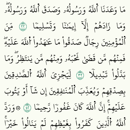
مَا وَعَدَنَا اَ۬للَّهُ وَرَسُولُهُۥ وَصَدَقَ اَ۬للَّهُ وَرَسُولُهُۥۖ
٢٢
وَمَا زَادَهُمۡ إِلَّآ إِيمَٰنٗا وَتَسۡلِيمٗا
مِّنَ
اَ۬لۡمُؤۡمِنِينَ رِجَالٞ صَدَقُواْ مَا عَٰهَدُواْ اُ۬للَّهَ عَلَيۡهِۖ
فَمِنۡهُم مَّن قَضَىٰ نَحۡبَهُۥ وَمِنۡهُم مَّن يَنتَظِرُۖ وَمَا
٢٣
بَدَّلُواْ تَبۡدِيلٗا
لِّيَجۡزِيَ اَ۬للَّهُ اُ۬لصَّٰدِقِينَ
بِصِدۡقِهِمۡ وَيُعَذِّبَ اَ۬لۡمُنَٰفِقِينَ إِن شَآ أَوۡ يَتُوبَ
٢٤
عَلَيۡهِمۡۚ إِنَّ اَ۬للَّهَ كَانَ غَفُورٗا رَّحِيمٗا
۞وَرَدَّ
اَ۬للَّهُ اُ۬لَّذِينَ كَفَرُواْ بِغَيۡظِهِمۡ لَمۡ يَنَالُواْ خَيۡرٗاۚ