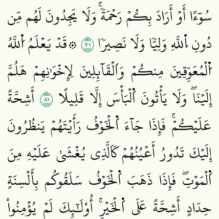
سُوٓءًا أَوۡ أَرَادَ بِكُمۡ رَحۡمَةٗۚ وَلَا يَجِدُونَ لَهُم مِّن
١٧
دُونِ اِ۬للَّهِ وَلِيّٗا وَلَا نَصِيرٗا
۞قَدۡ يَعۡلَمُ اُ۬للَّهُ
اُ۬لۡمُعَوِّقِينَ مِنكُمۡ وَاَلۡقَآئِلِينَ لِإِخۡوَٰنِهِمۡ هَلُمَّ
١٨
إِلَيۡنَاۖ وَلَا يَأۡتُونَ اَ۬لۡبَأۡسَ إِلَّا قَلِيلًا
أَشِحَّةً
عَلَيۡكُمۡۚ فَإِذَا جَآءَ اَ۬لۡخَوۡفُ رَأَيۡتَهُمۡ يَنظُرُونَ
إِلَيۡكَ تَدُورُ أَعۡيُنُهُمۡ كَاَلَّذِي يُغۡشَىٰ عَلَيۡهِ مِنَ
اَ۬لۡمَوۡتِۖ فَإِذَا ذَهَبَ اَ۬لۡخَوۡفُ سَلَقُوكُم بِأَلۡسِنَةٍ
حِدَادٍ أَشِحَّةً عَلَى اَ۬لۡخَيۡرِۚ أُوْلَٰٓئِكَ لَمۡ يُؤۡمِنُواْ