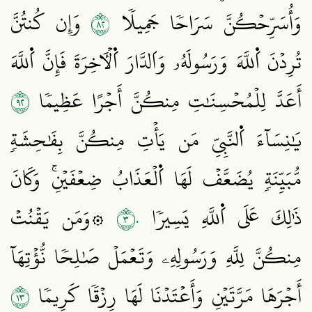
٢٨
وَأُسَرِّحۡكُنَّ سَرَاحٗا جَمِيلٗا
وَإِن كُنتُنَّ
تُرِدۡنَ اَ۬للَّهَ وَرَسُولَهُۥ وَاَلدَّارَ اَ۬لۡأٓخِرَةَ فَإِنَّ اَ۬للَّهَ
٢٩
أَعَدَّ لِلۡمُحۡسِنَٰتِ مِنكُنَّ أَجۡرًا عَظِيمٗا
يَٰنِسَآءَ اَ۬لنَّبِيِّ مَن يَأۡتِ مِنكُنَّ بِفَٰحِشَةٖ
مُّبَيِّنَةٖ يُضَعَّفۡ لَهَا اَ۬لۡعَذَابُ ضِعۡفَيۡنِۚ وَكَانَ
٣٠
ذَٰلِكَ عَلَى اَ۬للَّهِ يَسِيرٗا
۞وَمَن يَقۡنُتۡ
مِنكُنَّ لِلَّهِ وَرَسُولِهِۦ وَتَعۡمَلۡ صَٰلِحٗا نُّؤۡتِهَآ
٣١
أَجۡرَهَا مَرَّتَيۡنِ وَأَعۡتَدۡنَا لَهَا رِزۡقٗا كَرِيمٗا