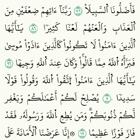
٦٧
فَأَضَلُّونَا اَ۬لسَّبِيلَاْ
رَبَّنَآ ءَاتِهِمۡ ضِعۡفَيۡنِ مِنَ
٦٨
اَ۬لۡعَذَابِ وَاَلۡعَنۡهُمۡ لَعۡنٗا كَثِيرٗا
يَٰٓأَيُّهَا
اَ۬لَّذِينَ ءَامَنُواْ لَا تَكُونُواْ كَاَلَّذِينَ ءَاذَوۡاْ مُوسۭيٰ
٦٩
فَبَرَّأَهُ اُ۬للَّهُ مِمَّا قَالُواْۚ وَكَانَ عِندَ اَ۬للَّهِ وَجِيهٗا
يَٰٓأَيُّهَا اَ۬لَّذِينَ ءَامَنُواْ اُ۪تَّقُواْ اُ۬للَّهَ وَقُولُواْ قَوۡلٗا
٧٠
سَدِيدٗا
يُصۡلِحۡ لَكُمۡ أَعۡمَٰلَكُمۡ وَيَغۡفِر
لَّكُمۡ ذُنُوبَكُمۡۗ وَمَن يُطِعِ اِ۬للَّهَ وَرَسُولَهُۥ فَقَدۡ
٧١
فَازَ فَوۡزًا عَظِيمًا
۞إِنَّا عَرَضۡنَا اَ۬لۡأَمَانَةَ عَلَى