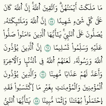
مَا مَلَكَتۡ أَيۡمَٰنُهُنَّۗ وَاَتَّقِينَ اَ۬للَّهَۚ إِنَّ اَ۬للَّهَ كَانَ
٥٥
عَلَىٰ كُلِّ شَيۡءٖ شَهِيدًا
إِنَّ اَ۬للَّهَ وَمَلَٰٓئِكَتَهُۥ
يُصَلُّونَ عَلَى اَ۬لنَّبِيِّۚ يَٰٓأَيُّهَا اَ۬لَّذِينَ ءَامَنُواْ صَلُّواْ
٥٦
عَلَيۡهِ وَسَلِّمُواْ تَسۡلِيمًا
إِنَّ اَ۬لَّذِينَ يُؤۡذُونَ
اَ۬للَّهَ وَرَسُولَهُۥ لَعَنَهُمُ اُ۬للَّهُ فِي اِ۬لدُّنۡيۭا وَاَلۡأٓخِرَةِ
٥٧
وَأَعَدَّ لَهُمۡ عَذَابٗا مُّهِينٗا
وَاَلَّذِينَ يُؤۡذُونَ
اَ۬لۡمُؤۡمِنِينَ وَاَلۡمُؤۡمِنَٰتِ بِغَيۡرِ مَا اَ۪كۡتَسَبُواْ فَقَدِ
٥٨
اِ۪حۡتَمَلُواْ بُهۡتَٰنٗا وَإِثۡمٗا مُّبِينٗا
يَٰٓأَيُّهَا اَ۬لنَّبِيُّ