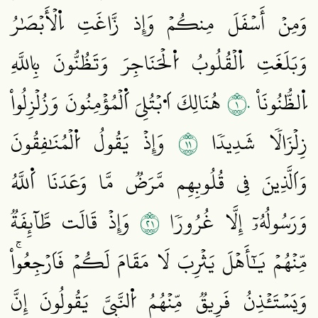
وَمِنۡ أَسۡفَلَ مِنكُمۡ وَإِذ زَّاغَتِ اِ۬لۡأَبۡصَٰرُ
وَبَلَغَتِ اِ۬لۡقُلُوبُ اُ۬لۡحَنَاجِرَ وَتَظُنُّونَ بِاللَّهِ
١٠
اِ۬لظُّنُونَاْ
هُنَالِكَ اَ۟بۡتُلِيَ اَ۬لۡمُؤۡمِنُونَ وَزُلۡزِلُواْ
١١
زِلۡزَالٗا شَدِيدٗا
وَإِذۡ يَقُولُ اُ۬لۡمُنَٰفِقُونَ
وَاَلَّذِينَ فِي قُلُوبِهِم مَّرَضٞ مَّا وَعَدَنَا اَ۬للَّهُ
١٢
وَرَسُولُهُۥٓ إِلَّا غُرُورٗا
وَإِذۡ قَالَت طَّآئِفَةٞ
مِّنۡهُمۡ يَٰٓأَهۡلَ يَثۡرِبَ لَا مَقَامَ لَكُمۡ فَاَرۡجِعُواْۚ
وَيَسۡتَـٔۡذِنُ فَرِيقٞ مِّنۡهُمُ اُ۬لنَّبِيَّ يَقُولُونَ إِنَّ